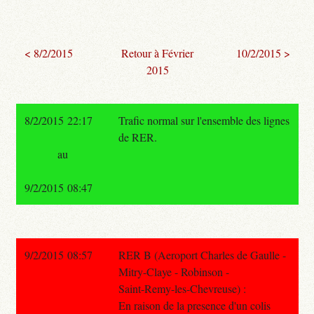
< 8/2/2015
Retour à Février
10/2/2015 >
2015
8/2/2015 22:17
Trafic normal sur l'ensemble des lignes
de RER.
au
9/2/2015 08:47
9/2/2015 08:57
RER B (Aeroport Charles de Gaulle -
Mitry-Claye - Robinson -
Saint-Remy-les-Chevreuse) :
En raison de la presence d'un colis