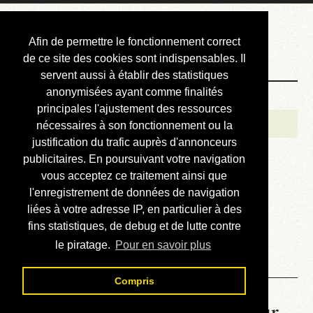
Courbis, « LE »
Afin de permettre le fonctionnement correct
Blog Officiel
de ce site des cookies sont indispensables. Il
servent aussi à établir des statistiques
anonymisées ayant comme finalités
Bienvenue
principales l'ajustement des ressources
Réalisations
nécessaires à son fonctionnement ou la
justification du trafic auprès d'annonceurs
Divers (et d’été)
publicitaires. En poursuivant votre navigation
vous acceptez ce traitement ainsi que
Annonces
l'enregistrement de données de navigation
Liens externes
liées à votre adresse IP, en particulier à des
fins statistiques, de debug et de lutte contre
Téléchargement
le piratage.
Pour en savoir plus
Contact
Compris
La météo du RER (mis à jour