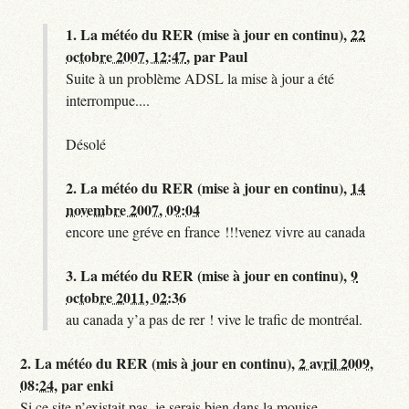
1.
La météo du RER (mise à jour en continu),
22
octobre 2007, 12:47
,
par
Paul
Suite à un problème ADSL la mise à jour a été
interrompue....
Désolé
2.
La météo du RER (mise à jour en continu),
14
novembre 2007, 09:04
encore une gréve en france !!!venez vivre au canada
3.
La météo du RER (mise à jour en continu),
9
octobre 2011, 02:36
au canada y’a pas de rer ! vive le trafic de montréal.
2.
La météo du RER (mis à jour en continu),
2 avril 2009,
08:24
,
par
enki
Si ce site n’existait pas, je serais bien dans la mouise.