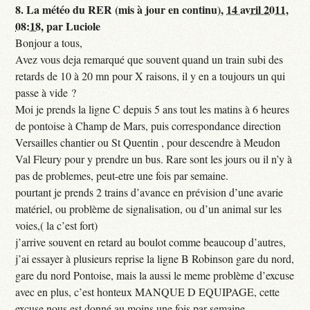
8.
La météo du RER (mis à jour en continu),
14 avril 2011,
08:18
,
par
Luciole
Bonjour a tous,
Avez vous deja remarqué que souvent quand un train subi des
retards de 10 à 20 mn pour X raisons, il y en a toujours un qui
passe à vide ?
Moi je prends la ligne C depuis 5 ans tout les matins à 6 heures
de pontoise à Champ de Mars, puis correspondance direction
Versailles chantier ou St Quentin , pour descendre à Meudon
Val Fleury pour y prendre un bus. Rare sont les jours ou il n’y à
pas de problemes, peut-etre une fois par semaine.
pourtant je prends 2 trains d’avance en prévision d’une avarie
matériel, ou problème de signalisation, ou d’un animal sur les
voies,( la c’est fort)
j’arrive souvent en retard au boulot comme beaucoup d’autres,
j’ai essayer à plusieurs reprise la ligne B Robinson gare du nord,
gare du nord Pontoise, mais la aussi le meme problème d’excuse
avec en plus, c’est honteux MANQUE D EQUIPAGE, cette
excuse nous est donné au moins une fois par semaine.