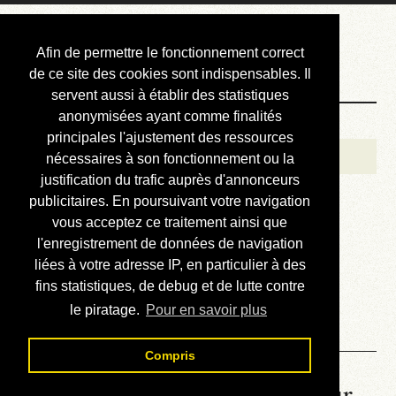
Courbis, « LE »
Afin de permettre le fonctionnement correct
Blog Officiel
de ce site des cookies sont indispensables. Il
servent aussi à établir des statistiques
anonymisées ayant comme finalités
Bienvenue
principales l'ajustement des ressources
Réalisations
nécessaires à son fonctionnement ou la
justification du trafic auprès d'annonceurs
Divers (et d’été)
publicitaires. En poursuivant votre navigation
vous acceptez ce traitement ainsi que
Annonces
l'enregistrement de données de navigation
Liens externes
liées à votre adresse IP, en particulier à des
fins statistiques, de debug et de lutte contre
Téléchargement
le piratage.
Pour en savoir plus
Contact
Compris
La météo du RER (mis à jour