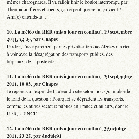
mêmes charognards. Il va falloir finir le boulot interrompu par
Thermidor, frères et soeurs, ça ne peut que venir, ça vient !
Ami(e) entends-tu...
10.
La météo du RER (mis à jour en continu),
19 septembre
2011, 22:36
,
par
Chapes
Pardon, l’accaparement par les privatisations accélérées n’a rien
à voir avec la désagrégation des transports publics, des
hôpitaux, de la poste etc...
11.
La météo du RER (mis à jour en continu),
20 septembre
2011, 10:03
,
par
Chapes
Je réponds à l’esprit de l’auteur du site selon moi. Qui n’aborde
le fond de la question : Pourquoi se dégradent les transports,
comme les autres secteurs publics en France et ailleurs, dont le
RER, la SNCF...
12.
La météo du RER (mis à jour en continu),
29 octobre
2011, 23:25
,
par
dudule91