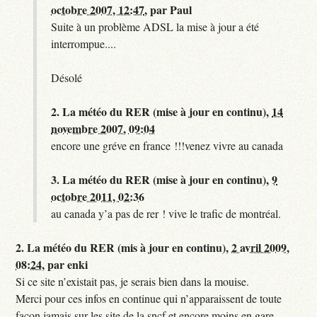
octobre 2007, 12:47
,
par
Paul
Suite à un problème ADSL la mise à jour a été
interrompue....
Désolé
2.
La météo du RER (mise à jour en continu),
14
novembre 2007, 09:04
encore une gréve en france !!!venez vivre au canada
3.
La météo du RER (mise à jour en continu),
9
octobre 2011, 02:36
au canada y’a pas de rer ! vive le trafic de montréal.
2.
La météo du RER (mis à jour en continu),
2 avril 2009,
08:24
,
par
enki
Si ce site n’existait pas, je serais bien dans la mouise.
Merci pour ces infos en continue qui n’apparaissent de toute
façon jamais sur les site de la sncf et encore moins en gare.