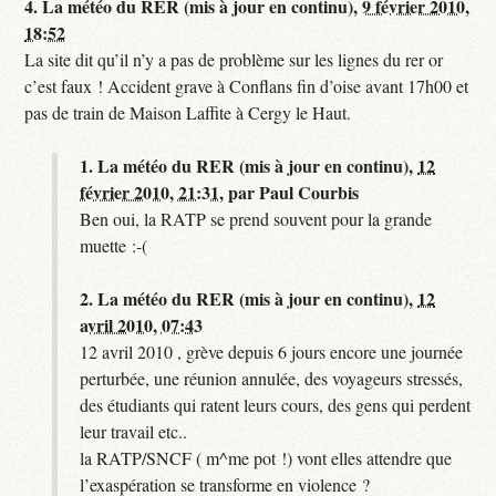
4.
La météo du RER (mis à jour en continu),
9 février 2010,
18:52
La site dit qu’il n’y a pas de problème sur les lignes du rer or
c’est faux ! Accident grave à Conflans fin d’oise avant 17h00 et
pas de train de Maison Laffite à Cergy le Haut.
1.
La météo du RER (mis à jour en continu),
12
février 2010, 21:31
,
par
Paul Courbis
Ben oui, la RATP se prend souvent pour la grande
muette :-(
2.
La météo du RER (mis à jour en continu),
12
avril 2010, 07:43
12 avril 2010 , grève depuis 6 jours encore une journée
perturbée, une réunion annulée, des voyageurs stressés,
des étudiants qui ratent leurs cours, des gens qui perdent
leur travail etc..
la RATP/SNCF ( m^me pot !) vont elles attendre que
l’exaspération se transforme en violence ?