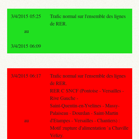
3/4/2015 05:25
Trafic normal sur l'ensemble des lignes
de RER.
au
3/4/2015 06:09
3/4/2015 06:17
Trafic normal sur l'ensemble des lignes
de RER.
RER C SNCF (Pontoise - Versailles -
Rive Gauche -
Saint-Quentin-en-Yvelines - Massy-
Palaiseau - Dourdan - Saint-Martin
au
d'Etampes - Versailles - Chantiers) :
Motif :rupture d'alimentation `a Chaville
Velizy.