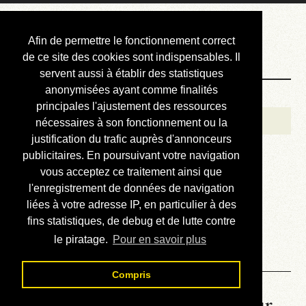
Courbis, « LE »
Afin de permettre le fonctionnement correct
Blog Officiel
de ce site des cookies sont indispensables. Il
servent aussi à établir des statistiques
anonymisées ayant comme finalités
Bienvenue
principales l'ajustement des ressources
Réalisations
nécessaires à son fonctionnement ou la
justification du trafic auprès d'annonceurs
Divers (et d’été)
publicitaires. En poursuivant votre navigation
vous acceptez ce traitement ainsi que
Annonces
l'enregistrement de données de navigation
Liens externes
liées à votre adresse IP, en particulier à des
fins statistiques, de debug et de lutte contre
Téléchargement
le piratage.
Pour en savoir plus
Contact
Compris
La météo du RER (mis à jour