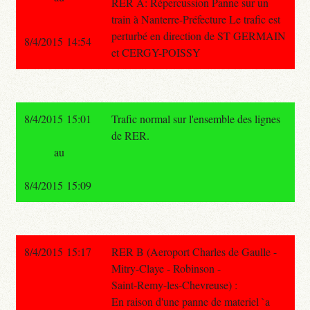
RER A: Répercussion Panne sur un
train à Nanterre-Préfecture Le trafic est
perturbé en direction de ST GERMAIN
8/4/2015 14:54
et CERGY-POISSY
8/4/2015 15:01
Trafic normal sur l'ensemble des lignes
de RER.
au
8/4/2015 15:09
8/4/2015 15:17
RER B (Aeroport Charles de Gaulle -
Mitry-Claye - Robinson -
Saint-Remy-les-Chevreuse) :
En raison d'une panne de materiel `a