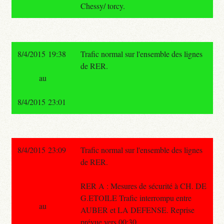
Chessy/ torcy.
8/4/2015 19:38
Trafic normal sur l'ensemble des lignes
de RER.
au
8/4/2015 23:01
8/4/2015 23:09
Trafic normal sur l'ensemble des lignes
de RER.
RER A : Mesures de sécurité à CH. DE
G.ETOILE Trafic interrompu entre
au
AUBER et LA DEFENSE. Reprise
prévue vers 00:30.