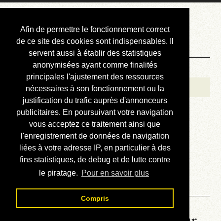
Courbis, « LE »
Afin de permettre le fonctionnement correct
Blog Officiel
de ce site des cookies sont indispensables. Il
servent aussi à établir des statistiques
anonymisées ayant comme finalités
Bienvenue
principales l'ajustement des ressources
Réalisations
nécessaires à son fonctionnement ou la
justification du trafic auprès d'annonceurs
Divers (et d’été)
publicitaires. En poursuivant votre navigation
vous acceptez ce traitement ainsi que
Annonces
l'enregistrement de données de navigation
Liens externes
liées à votre adresse IP, en particulier à des
fins statistiques, de debug et de lutte contre
Téléchargement
le piratage.
Pour en savoir plus
Contact
Compris
La météo du RER (mis à jour