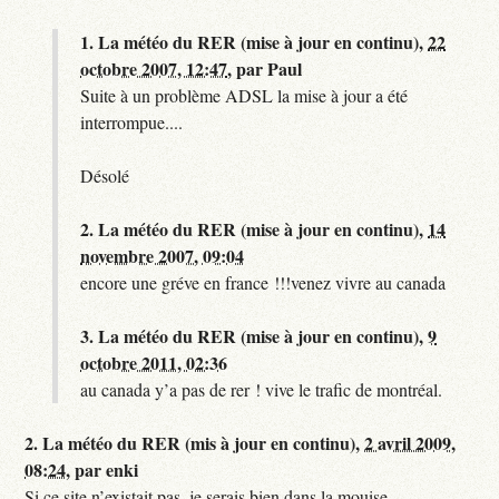
1.
La météo du RER (mise à jour en continu),
22
octobre 2007, 12:47
,
par
Paul
Suite à un problème ADSL la mise à jour a été
interrompue....
Désolé
2.
La météo du RER (mise à jour en continu),
14
novembre 2007, 09:04
encore une gréve en france !!!venez vivre au canada
3.
La météo du RER (mise à jour en continu),
9
octobre 2011, 02:36
au canada y’a pas de rer ! vive le trafic de montréal.
2.
La météo du RER (mis à jour en continu),
2 avril 2009,
08:24
,
par
enki
Si ce site n’existait pas, je serais bien dans la mouise.