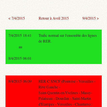
< 7/4/2015
Retour à Avril 2015
9/4/2015 >
7/4/2015 18:41
Trafic normal sur l'ensemble des lignes
de RER.
au
8/4/2015 06:01
8/4/2015 06:09
RER C SNCF (Pontoise - Versailles -
Rive Gauche -
Saint-Quentin-en-Yvelines - Massy-
Palaiseau - Dourdan - Saint-Martin
d'Etampes - Versailles - Chantiers) :