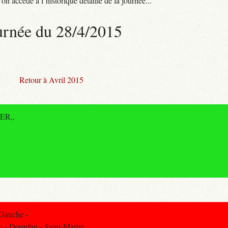
n accède à l’historique détaillé de la journée...
urnée du 28/4/2015
Retour à Avril 2015
RER,.
 Gauche -
u - Dourdan - Saint-Martin