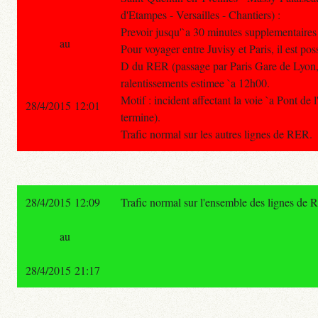
d'Etampes - Versailles - Chantiers) :
Prevoir jusqu'`a 30 minutes supplementaires d
au
Pour voyager entre Juvisy et Paris, il est possi
D du RER (passage par Paris Gare de Lyon, 
ralentissements estimee `a 12h00.
Motif : incident affectant la voie `a Pont de 
28/4/2015 12:01
termine).
Trafic normal sur les autres lignes de RER.
28/4/2015 12:09
Trafic normal sur l'ensemble des lignes de 
au
28/4/2015 21:17