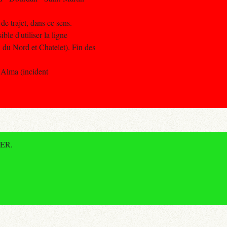
e trajet, dans ce sens.
ble d'utiliser la ligne
du Nord et Chatelet). Fin des
l'Alma (incident
RER.