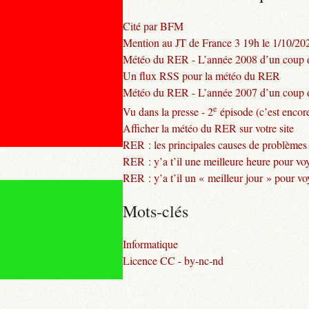
Cité par BFM
Mention au JT de France 3 19h le 1/10/20
Météo du RER - L’année 2008 d’un coup d
Un flux RSS pour la météo du RER
Météo du RER - L’année 2007 d’un coup d
e
Vu dans la presse - 2
épisode (c’est encore
Afficher la météo du RER sur votre site
RER : les principales causes de problèmes
RER : y’a t’il une meilleure heure pour vo
RER : y’a t’il un « meilleur jour » pour v
Mots-clés
Informatique
Licence CC - by-nc-nd