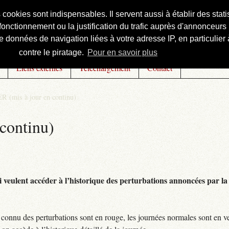
s cookies sont indispensables. Il servent aussi à établir des st
onctionnement ou la justification du trafic auprès d'annonceurs 
 données de navigation liées à votre adresse IP, en particulier à
contre le piratage.
Pour en savoir plus
Liens externes
Téléchargement
Contact
R (mis à jour en continu)
continu)
 veulent accéder à l’historique des perturbations annoncées par la 
connu des perturbations sont en rouge, les journées normales sont en ve