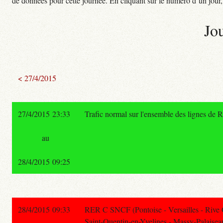
de données pour cette journée. En cliquant sur le numéro d’un jour, o
Jo
< 27/4/2015
27/4/2015 23:33
Trafic normal sur l'ensemble des lignes de 
au
28/4/2015 09:25
28/4/2015 09:33
RER C SNCF (Pontoise - Versailles - Rive
Saint-Quentin-en-Yvelines - Massy-Palaisea