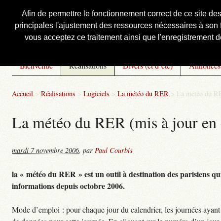
Afin de permettre le fonctionnement correct de ce site de
principales l'ajustement des ressources nécessaires à son f
Courbis, « LE » Blog Officiel
vous acceptez ce traitement ainsi que l'enregistrement de
Bienvenue
Réalisations
Divers (et d’été)
Annonces
Accueil
>
Réalisations
>
Logiciels
>
La météo du RER
>
La météo du RE
La météo du RER (mis à jour en 
mardi 7 novembre 2006
,
par
Paul Courbis
la « météo du RER » est un outil à destination des parisiens qui
informations depuis octobre 2006.
Mode d’emploi : pour chaque jour du calendrier, les journées ayant 