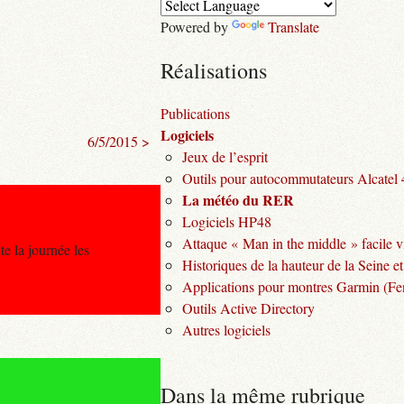
Powered by
Translate
Réalisations
Publications
Logiciels
6/5/2015 >
Jeux de l’esprit
Outils pour autocommutateurs Alcatel
La météo du RER
Logiciels HP48
Attaque « Man in the middle » facile v
e la journée les
Historiques de la hauteur de la Seine et
Applications pour montres Garmin (Fen
Outils Active Directory
Autres logiciels
Dans la même rubrique