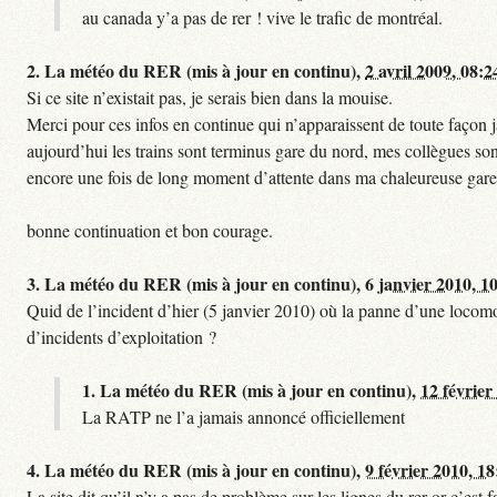
au canada y’a pas de rer ! vive le trafic de montréal.
2.
La météo du RER (mis à jour en continu),
2 avril 2009, 08:2
Si ce site n’existait pas, je serais bien dans la mouise.
Merci pour ces infos en continue qui n’apparaissent de toute façon ja
aujourd’hui les trains sont terminus gare du nord, mes collègues sont
encore une fois de long moment d’attente dans ma chaleureuse gare
bonne continuation et bon courage.
3.
La météo du RER (mis à jour en continu),
6 janvier 2010, 1
Quid de l’incident d’hier (5 janvier 2010) où la panne d’une locomo
d’incidents d’exploitation ?
1.
La météo du RER (mis à jour en continu),
12 février
La RATP ne l’a jamais annoncé officiellement
4.
La météo du RER (mis à jour en continu),
9 février 2010, 18
La site dit qu’il n’y a pas de problème sur les lignes du rer or c’es