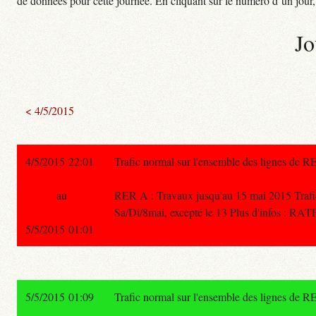
de données pour cette journée. En cliquant sur le numéro d’un jour, o
Jo
< 4/5/2015
4/5/2015 22:01
Trafic normal sur l'ensemble des lignes de R
au
RER A : Travaux jusqu'au 15 mai 2015 Trafic i
Sa/Di/8mai, excepté le 13 Plus d'infos : RATP
5/5/2015 01:01
5/5/2015 01:09
Trafic normal sur l'ensemble des lignes de R