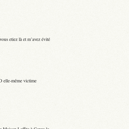
vous etiez là et m’avez évité
e D elle-même victime
 de Maison Laffite à Cergy le