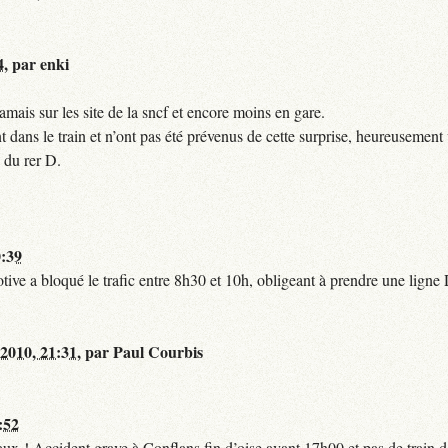
4
,
par
enki
mais sur les site de la sncf et encore moins en gare.
 dans le train et n’ont pas été prévenus de cette surprise, heureusement 
 du rer D.
0:39
tive a bloqué le trafic entre 8h30 et 10h, obligeant à prendre une lign
 2010, 21:31
,
par
Paul Courbis
:52
t faux ! Accident grave à Conflans fin d’oise avant 17h00 et pas de train