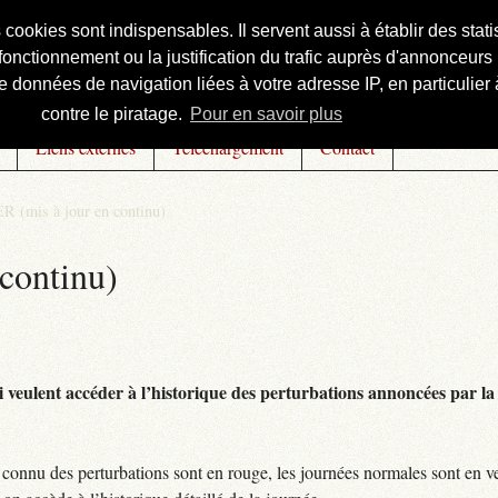
s cookies sont indispensables. Il servent aussi à établir des st
onctionnement ou la justification du trafic auprès d'annonceurs 
 données de navigation liées à votre adresse IP, en particulier à
contre le piratage.
Pour en savoir plus
Liens externes
Téléchargement
Contact
R (mis à jour en continu)
continu)
 veulent accéder à l’historique des perturbations annoncées par la 
connu des perturbations sont en rouge, les journées normales sont en ve