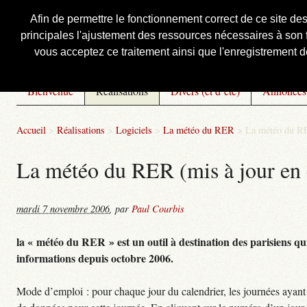
Afin de permettre le fonctionnement correct de ce site de
principales l'ajustement des ressources nécessaires à son f
Courbis, « LE » Blog Officiel
vous acceptez ce traitement ainsi que l'enregistrement de
Bienvenue
Réalisations
Divers (et d’été)
Annonces
Accueil
>
Réalisations
>
Logiciels
>
La météo du RER
>
La météo du RE
La météo du RER (mis à jour en 
mardi 7 novembre 2006
,
par
Paul Courbis
la « météo du RER » est un outil à destination des parisiens qui
informations depuis octobre 2006.
Mode d’emploi : pour chaque jour du calendrier, les journées ayant 