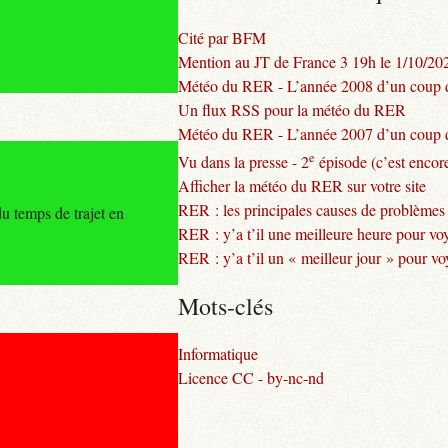
Cité par BFM
Mention au JT de France 3 19h le 1/10/20
Météo du RER - L’année 2008 d’un coup d
Un flux RSS pour la météo du RER
Météo du RER - L’année 2007 d’un coup d
e
Vu dans la presse - 2
épisode (c’est encore
Afficher la météo du RER sur votre site
RER : les principales causes de problèmes
u temps de trajet en
RER : y’a t’il une meilleure heure pour vo
RER : y’a t’il un « meilleur jour » pour v
Mots-clés
Informatique
Licence CC - by-nc-nd