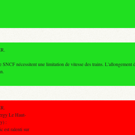
ER.
SNCF nécessitent une limitation de vitesse des trains. L'allongement d
n.
ER.
ergy Le Haut-
y) :
c est ralenti sur