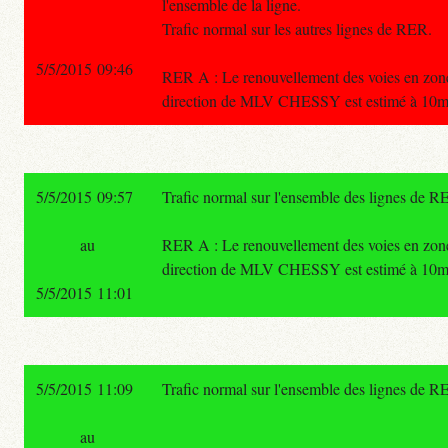
l'ensemble de la ligne.
Trafic normal sur les autres lignes de RER.
5/5/2015 09:46
RER A : Le renouvellement des voies en zone 
direction de MLV CHESSY est estimé à 10m
5/5/2015 09:57
Trafic normal sur l'ensemble des lignes de R
au
RER A : Le renouvellement des voies en zone 
direction de MLV CHESSY est estimé à 10m
5/5/2015 11:01
5/5/2015 11:09
Trafic normal sur l'ensemble des lignes de R
au