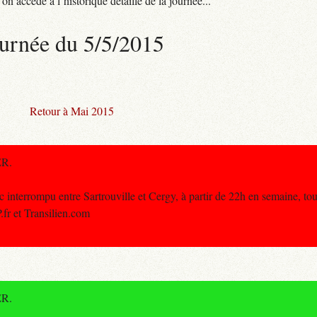
n accède à l’historique détaillé de la journée...
urnée du 5/5/2015
Retour à Mai 2015
ER.
nterrompu entre Sartrouville et Cergy, à partir de 22h en semaine, tout
.fr et Transilien.com
ER.