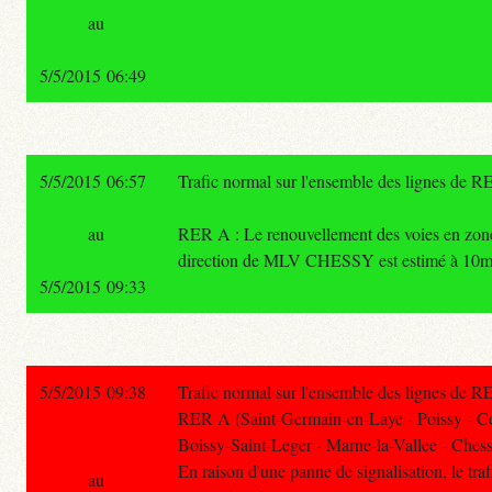
au
5/5/2015 06:49
5/5/2015 06:57
Trafic normal sur l'ensemble des lignes de R
au
RER A : Le renouvellement des voies en zone 
direction de MLV CHESSY est estimé à 10m
5/5/2015 09:33
5/5/2015 09:38
Trafic normal sur l'ensemble des lignes de R
RER A (Saint-Germain-en-Laye - Poissy - C
Boissy-Saint-Leger - Marne-la-Vallee - Chess
En raison d'une panne de signalisation, le trafi
au