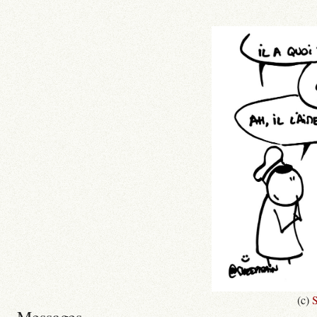
(c)
S
Messages