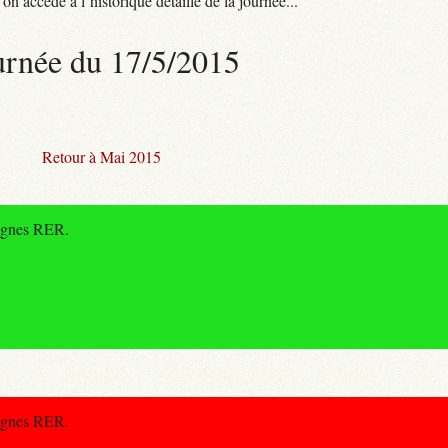
n accède à l’historique détaillé de la journée...
urnée du 17/5/2015
Retour à Mai 2015
lignes RER.
lignes RER.