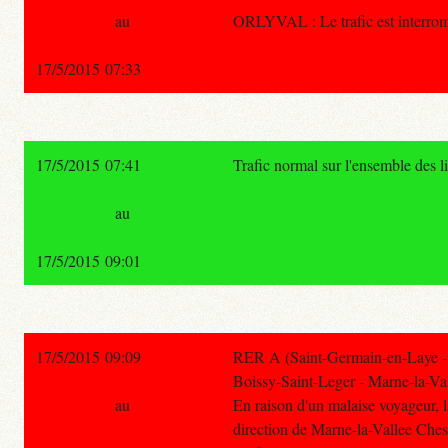
au
ORLYVAL : Le trafic est interrom
17/5/2015 07:33
17/5/2015 07:41
Trafic normal sur l'ensemble des 
au
17/5/2015 09:01
17/5/2015 09:09
RER A (Saint-Germain-en-Laye - 
Boissy-Saint-Leger - Marne-la-Val
au
En raison d'un malaise voyageur, l
direction de Marne-la-Vallee Che