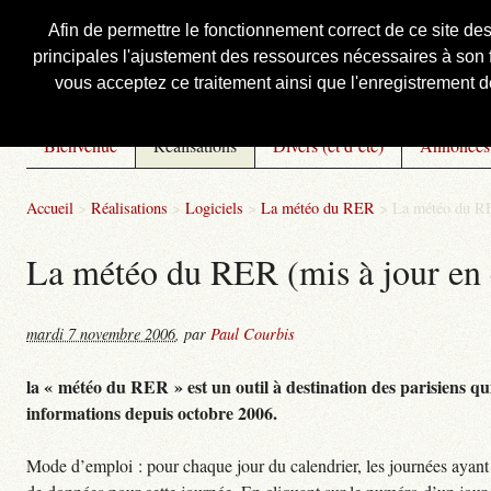
Afin de permettre le fonctionnement correct de ce site de
principales l'ajustement des ressources nécessaires à son f
Courbis, « LE » Blog Officiel
vous acceptez ce traitement ainsi que l'enregistrement de
Bienvenue
Réalisations
Divers (et d’été)
Annonces
Accueil
>
Réalisations
>
Logiciels
>
La météo du RER
>
La météo du RE
La météo du RER (mis à jour en 
mardi 7 novembre 2006
,
par
Paul Courbis
la « météo du RER » est un outil à destination des parisiens qui
informations depuis octobre 2006.
Mode d’emploi : pour chaque jour du calendrier, les journées ayant 