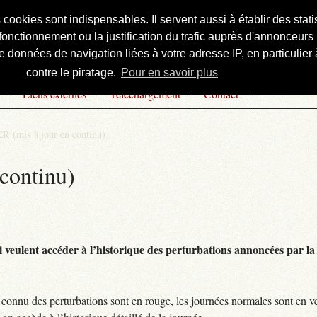
s cookies sont indispensables. Il servent aussi à établir des st
onctionnement ou la justification du trafic auprès d'annonceurs 
 données de navigation liées à votre adresse IP, en particulier à
contre le piratage.
Pour en savoir plus
Liens externes
Téléchargement
Contact
R (mis à jour en continu)
continu)
 veulent accéder à l’historique des perturbations annoncées par la 
connu des perturbations sont en rouge, les journées normales sont en ve