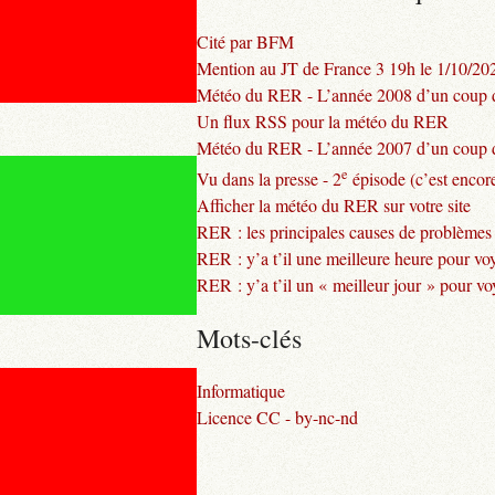
Cité par BFM
Mention au JT de France 3 19h le 1/10/20
Météo du RER - L’année 2008 d’un coup d
Un flux RSS pour la météo du RER
Météo du RER - L’année 2007 d’un coup d
e
Vu dans la presse - 2
épisode (c’est encore
Afficher la météo du RER sur votre site
RER : les principales causes de problèmes
RER : y’a t’il une meilleure heure pour vo
RER : y’a t’il un « meilleur jour » pour v
Mots-clés
Informatique
Licence CC - by-nc-nd