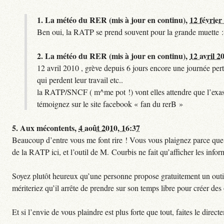
1.
La météo du RER (mis à jour en continu),
12 février
Ben oui, la RATP se prend souvent pour la grande muette :
2.
La météo du RER (mis à jour en continu),
12 avril 2
12 avril 2010 , grève depuis 6 jours encore une journée pert
qui perdent leur travail etc..
la RATP/SNCF ( m^me pot !) vont elles attendre que l’exas
témoignez sur le site facebook « fan du rerB »
5.
Aux mécontents,
4 août 2010, 16:37
Beaucoup d’entre vous me font rire ! Vous vous plaignez parce que ce
de la RATP ici, et l’outil de M. Courbis ne fait qu’afficher les inf
Soyez plutôt heureux qu’une personne propose gratuitement un outil 
mériteriez qu’il arrête de prendre sur son temps libre pour créer des o
Et si l’envie de vous plaindre est plus forte que tout, faites le dire