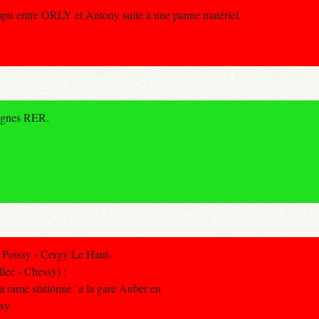
pu entre ORLY et Antony suite à une panne matériel.
lignes RER.
Poissy - Cergy Le Haut-
lee - Chessy) :
a rame stationne `a la gare Auber en
ssy