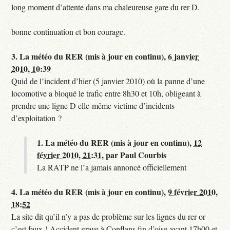
long moment d’attente dans ma chaleureuse gare du rer D.
bonne continuation et bon courage.
3.
La météo du RER (mis à jour en continu),
6 janvier
2010, 10:39
Quid de l’incident d’hier (5 janvier 2010) où la panne d’une
locomotive a bloqué le trafic entre 8h30 et 10h, obligeant à
prendre une ligne D elle-même victime d’incidents
d’exploitation ?
1.
La météo du RER (mis à jour en continu),
12
février 2010, 21:31
,
par
Paul Courbis
La RATP ne l’a jamais annoncé officiellement
4.
La météo du RER (mis à jour en continu),
9 février 2010,
18:52
La site dit qu’il n’y a pas de problème sur les lignes du rer or
c’est faux ! Accident grave à Conflans fin d’oise avant 17h00 et