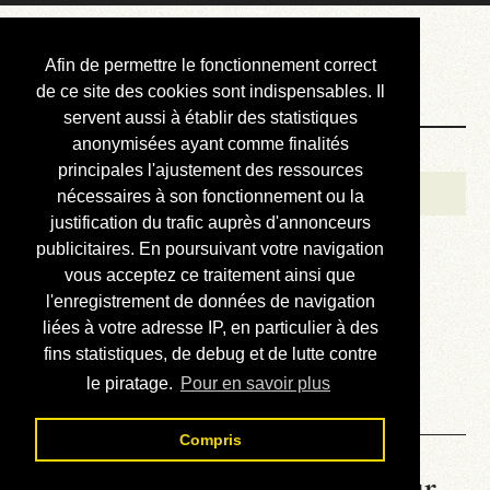
Courbis, « LE »
Afin de permettre le fonctionnement correct
Blog Officiel
de ce site des cookies sont indispensables. Il
servent aussi à établir des statistiques
anonymisées ayant comme finalités
Bienvenue
principales l'ajustement des ressources
Réalisations
nécessaires à son fonctionnement ou la
justification du trafic auprès d'annonceurs
Divers (et d’été)
publicitaires. En poursuivant votre navigation
vous acceptez ce traitement ainsi que
Annonces
l'enregistrement de données de navigation
Liens externes
liées à votre adresse IP, en particulier à des
fins statistiques, de debug et de lutte contre
Téléchargement
le piratage.
Pour en savoir plus
Contact
Compris
La météo du RER (mis à jour