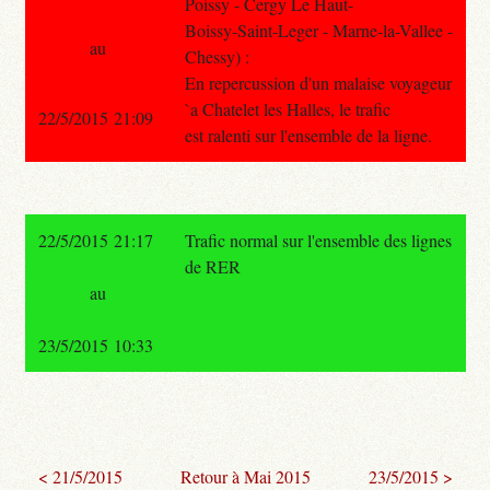
Poissy - Cergy Le Haut-
Boissy-Saint-Leger - Marne-la-Vallee -
au
Chessy) :
En repercussion d'un malaise voyageur
`a Chatelet les Halles, le trafic
22/5/2015 21:09
est ralenti sur l'ensemble de la ligne.
22/5/2015 21:17
Trafic normal sur l'ensemble des lignes
de RER
au
23/5/2015 10:33
< 21/5/2015
Retour à Mai 2015
23/5/2015 >