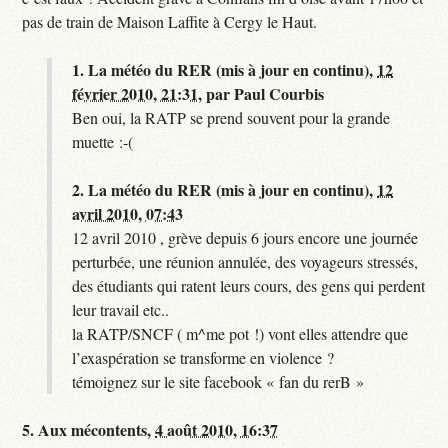
pas de train de Maison Laffite à Cergy le Haut.
1.
La météo du RER (mis à jour en continu),
12
février 2010, 21:31
,
par
Paul Courbis
Ben oui, la RATP se prend souvent pour la grande
muette :-(
2.
La météo du RER (mis à jour en continu),
12
avril 2010, 07:43
12 avril 2010 , grève depuis 6 jours encore une journée
perturbée, une réunion annulée, des voyageurs stressés,
des étudiants qui ratent leurs cours, des gens qui perdent
leur travail etc..
la RATP/SNCF ( m^me pot !) vont elles attendre que
l’exaspération se transforme en violence ?
témoignez sur le site facebook « fan du rerB »
5.
Aux mécontents,
4 août 2010, 16:37