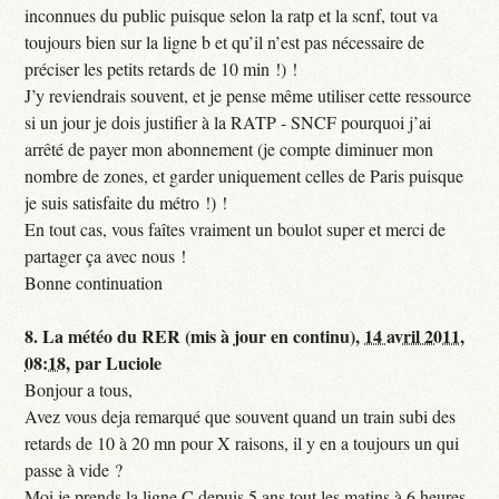
inconnues du public puisque selon la ratp et la scnf, tout va
toujours bien sur la ligne b et qu’il n’est pas nécessaire de
préciser les petits retards de 10 min !) !
J’y reviendrais souvent, et je pense même utiliser cette ressource
si un jour je dois justifier à la RATP - SNCF pourquoi j’ai
arrêté de payer mon abonnement (je compte diminuer mon
nombre de zones, et garder uniquement celles de Paris puisque
je suis satisfaite du métro !) !
En tout cas, vous faîtes vraiment un boulot super et merci de
partager ça avec nous !
Bonne continuation
8.
La météo du RER (mis à jour en continu),
14 avril 2011,
08:18
,
par
Luciole
Bonjour a tous,
Avez vous deja remarqué que souvent quand un train subi des
retards de 10 à 20 mn pour X raisons, il y en a toujours un qui
passe à vide ?
Moi je prends la ligne C depuis 5 ans tout les matins à 6 heures