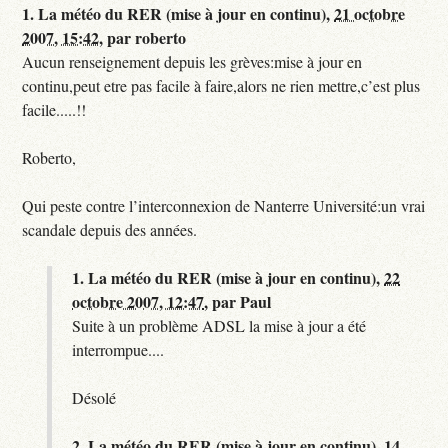
1.
La météo du RER (mise à jour en continu),
21 octobre
2007, 15:42
,
par
roberto
Aucun renseignement depuis les grèves:mise à jour en
continu,peut etre pas facile à faire,alors ne rien mettre,c’est plus
facile.....!!
Roberto,
Qui peste contre l’interconnexion de Nanterre Université:un vrai
scandale depuis des années.
1.
La météo du RER (mise à jour en continu),
22
octobre 2007, 12:47
,
par
Paul
Suite à un problème ADSL la mise à jour a été
interrompue....
Désolé
2.
La météo du RER (mise à jour en continu),
14