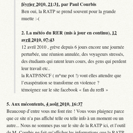
février 2010, 21:31
,
par
Paul Courbis
Ben oui, la RATP se prend souvent pour la grande
muette :-(
2.
La météo du RER (mis à jour en continu),
12
avril 2010, 07:43
12 avril 2010 , grève depuis 6 jours encore une journée
perturbée, une réunion annulée, des voyageurs stressés,
des étudiants qui ratent leurs cours, des gens qui perdent
leur travail etc..
la RATP/SNCF ( m^me pot !) vont elles attendre que
l’exaspération se transforme en violence ?
témoignez sur le site facebook « fan du rerB »
5.
Aux mécontents,
4 août 2010, 16:37
Beaucoup d’entre vous me font rire ! Vous vous plaignez parce
que ce site n’a pas affiché telle ou telle info à un moment ou un
autre... Nous ne sommes pas sur le site de la RATP ici, et l’outil
de M. Courbis ne fait qu’afficher les informations que la RATP