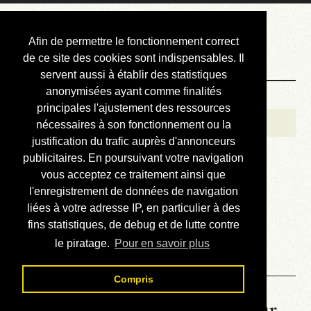
Courbis, « LE »
Afin de permettre le fonctionnement correct
Blog Officiel
de ce site des cookies sont indispensables. Il
servent aussi à établir des statistiques
anonymisées ayant comme finalités
Bienvenue
principales l'ajustement des ressources
Réalisations
nécessaires à son fonctionnement ou la
justification du trafic auprès d'annonceurs
Divers (et d’été)
publicitaires. En poursuivant votre navigation
vous acceptez ce traitement ainsi que
Annonces
l'enregistrement de données de navigation
Liens externes
liées à votre adresse IP, en particulier à des
fins statistiques, de debug et de lutte contre
Téléchargement
le piratage.
Pour en savoir plus
Contact
Compris
La météo du RER (mis à jour