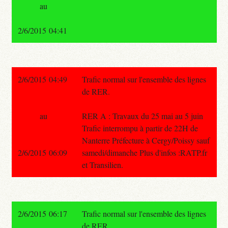
au
2/6/2015 04:41
2/6/2015 04:49
Trafic normal sur l'ensemble des lignes
de RER.
au
RER A : Travaux du 25 mai au 5 juin
Trafic interrompu à partir de 22H de
Nanterre Préfecture à Cergy/Poissy sauf
2/6/2015 06:09
samedi/dimanche Plus d'infos :RATP.fr
et Transilien.
2/6/2015 06:17
Trafic normal sur l'ensemble des lignes
de RER.