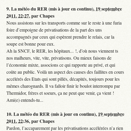
9.
La météo du RER (mis à jour en continu),
19 septembre
2011, 22:27
,
par
Chapes
Nous assistons sur les transports comme sur le reste à une furia
foire d’empoigne de privatisations de la part des uns
accompagnés par ceux qui espèrent prendre le relais, car la
soupe est bonne pour eux.
Ah la SNCF, le RER, les hôpitaux... !, d’où nous viennent ts
nos malheurs, vite, vite, privatisons. Ou mieux faisons de
l’économie mixte, associons ce qui rapporte au privé, et qui
coûte au public. Voilà un aspect des causes des faillites en cours
accélérés des Etats qui sont pillés, décapités, toujours pour les
mêmes charognards. Il va falloir finir le boulot interrompu par
Thermidor, frères et soeurs, ça ne peut que venir, ça vient !
Ami(e) entends-tu...
10.
La météo du RER (mis à jour en continu),
19 septembre
2011, 22:36
,
par
Chapes
Pardon, l’accaparement par les privatisations accélérées n’a rien