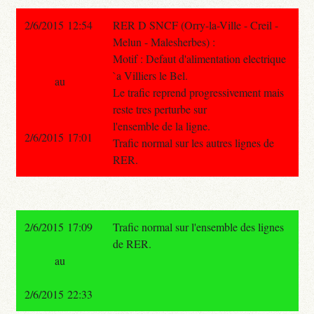
2/6/2015 12:54
RER D SNCF (Orry-la-Ville - Creil -
Melun - Malesherbes) :
Motif : Defaut d'alimentation electrique
`a Villiers le Bel.
au
Le trafic reprend progressivement mais
reste tres perturbe sur
l'ensemble de la ligne.
2/6/2015 17:01
Trafic normal sur les autres lignes de
RER.
2/6/2015 17:09
Trafic normal sur l'ensemble des lignes
de RER.
au
2/6/2015 22:33