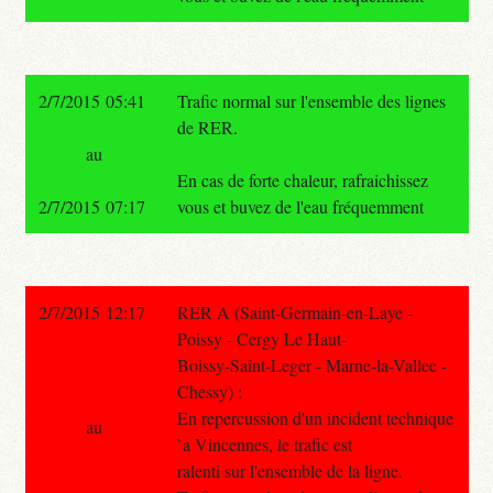
2/7/2015 05:41
Trafic normal sur l'ensemble des lignes
de RER.
au
En cas de forte chaleur, rafraichissez
2/7/2015 07:17
vous et buvez de l'eau fréquemment
2/7/2015 12:17
RER A (Saint-Germain-en-Laye -
Poissy - Cergy Le Haut-
Boissy-Saint-Leger - Marne-la-Vallee -
Chessy) :
En repercussion d'un incident technique
au
`a Vincennes, le trafic est
ralenti sur l'ensemble de la ligne.