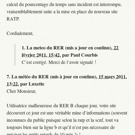
calcul du pourcentage du temps sans incident est interrompu,
vraisemblablement suite a la mise en place du nouveau site
RATP.
Cordialement,
1.
La meteo du RER (mis a jour en continu),
22
février 2011, 15:42
,
par
Paul Courbis
C’est corrigé. Merci de l’avoir signalé !
7.
La météo du RER (mis à jour en continu),
15 mars 2011,
13:22
,
par
Luxette
Cher Monsieur,
Utilisatrice malheureuse du RER B chaque jour, votre site
découvert ce jour est une véritable mine d’informations (souvent
inconnues du public puisque selon la ratp et la scnf, tout va
toujours bien sur la ligne b et qu’il n’est pas nécessaire de
préciser les petits retards de 10 min !) !