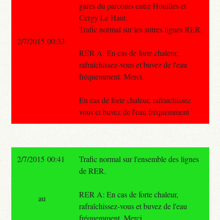
gares du parcours entre Houilles et
Cergy Le Haut.
Trafic normal sur les autres lignes RER.
2/7/2015 00:33
RER A: En cas de forte chaleur,
rafraîchissez-vous et buvez de l'eau
fréquemment. Merci.
En cas de forte chaleur, rafraichissez
vous et buvez de l'eau fréquemment
2/7/2015 00:41
Trafic normal sur l'ensemble des lignes
de RER.
RER A: En cas de forte chaleur,
au
rafraîchissez-vous et buvez de l'eau
fréquemment. Merci.