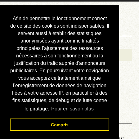
Courbis, « LE »
Afin de permettre le fonctionnement correct
Blog Officiel
de ce site des cookies sont indispensables. Il
servent aussi à établir des statistiques
anonymisées ayant comme finalités
Bienvenue
principales l'ajustement des ressources
Réalisations
nécessaires à son fonctionnement ou la
justification du trafic auprès d'annonceurs
Divers (et d’été)
publicitaires. En poursuivant votre navigation
vous acceptez ce traitement ainsi que
Annonces
l'enregistrement de données de navigation
Liens externes
liées à votre adresse IP, en particulier à des
fins statistiques, de debug et de lutte contre
Téléchargement
le piratage.
Pour en savoir plus
Contact
Compris
La météo du RER (mis à jour