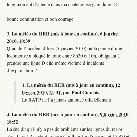
long moment d’attente dans ma chaleureuse gare du rer D.
bonne continuation et bon courage.
3.
La météo du RER (mis à jour en continu),
6 janvier
2010, 10:39
Quid de l’incident d’hier (5 janvier 2010) où la panne d’une
locomotive a bloqué le trafic entre 8h30 et 10h, obligeant à
prendre une ligne D elle-même victime d’incidents
d’exploitation ?
1.
La météo du RER (mis à jour en continu),
12
février 2010, 21:31
,
par
Paul Courbis
La RATP ne l’a jamais annoncé officiellement
4.
La météo du RER (mis à jour en continu),
9 février 2010,
18:52
La site dit qu’il n’y a pas de problème sur les lignes du rer or
c’est faux ! Accident grave à Conflans fin d’oise avant 17h00 et