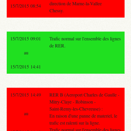
direction de Marne-la-Vallee
15/7/2015 08:54
Chessy.
15/7/2015 09:01
Trafic normal sur l'ensemble des lignes
de RER.
au
15/7/2015 14:41
15/7/2015 14:49
RER B (Aeroport Charles de Gaulle -
Mitry-Claye - Robinson -
Saint-Remy-les-Chevreuse) :
au
En raison d'une panne de materiel, le
trafic est ralenti sur la ligne.
Trafic normal sur l'ensemble des lignes