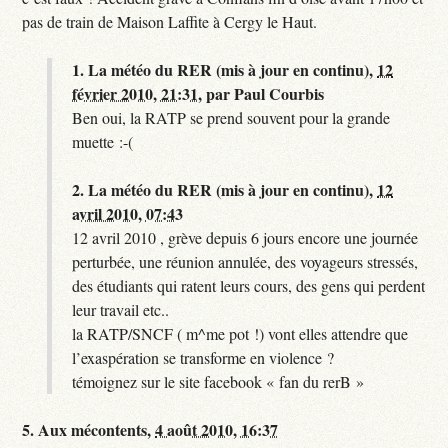
pas de train de Maison Laffite à Cergy le Haut.
1.
La météo du RER (mis à jour en continu),
12
février 2010, 21:31
,
par
Paul Courbis
Ben oui, la RATP se prend souvent pour la grande
muette :-(
2.
La météo du RER (mis à jour en continu),
12
avril 2010, 07:43
12 avril 2010 , grève depuis 6 jours encore une journée
perturbée, une réunion annulée, des voyageurs stressés,
des étudiants qui ratent leurs cours, des gens qui perdent
leur travail etc..
la RATP/SNCF ( m^me pot !) vont elles attendre que
l’exaspération se transforme en violence ?
témoignez sur le site facebook « fan du rerB »
5.
Aux mécontents,
4 août 2010, 16:37