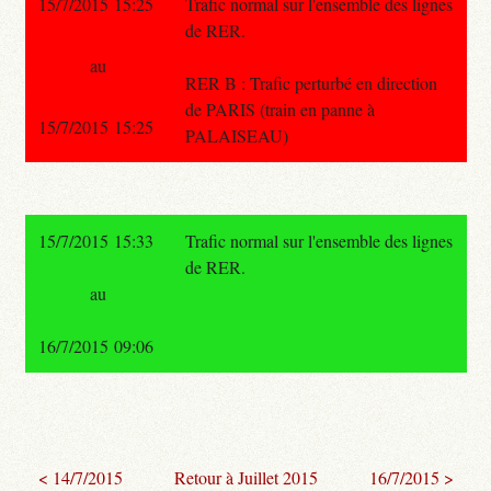
15/7/2015 15:25
Trafic normal sur l'ensemble des lignes
de RER.
au
RER B : Trafic perturbé en direction
de PARIS (train en panne à
15/7/2015 15:25
PALAISEAU)
15/7/2015 15:33
Trafic normal sur l'ensemble des lignes
de RER.
au
16/7/2015 09:06
< 14/7/2015
Retour à Juillet 2015
16/7/2015 >