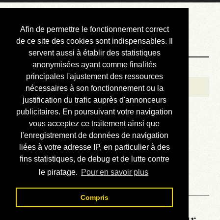
Courbis, « LE »
Afin de permettre le fonctionnement correct
Blog Officiel
de ce site des cookies sont indispensables. Il
servent aussi à établir des statistiques
anonymisées ayant comme finalités
Bienvenue
principales l'ajustement des ressources
Réalisations
nécessaires à son fonctionnement ou la
justification du trafic auprès d'annonceurs
Divers (et d’été)
publicitaires. En poursuivant votre navigation
vous acceptez ce traitement ainsi que
Annonces
l'enregistrement de données de navigation
Liens externes
liées à votre adresse IP, en particulier à des
fins statistiques, de debug et de lutte contre
Téléchargement
le piratage.
Pour en savoir plus
Contact
Compris
La météo du RER (mis à jour