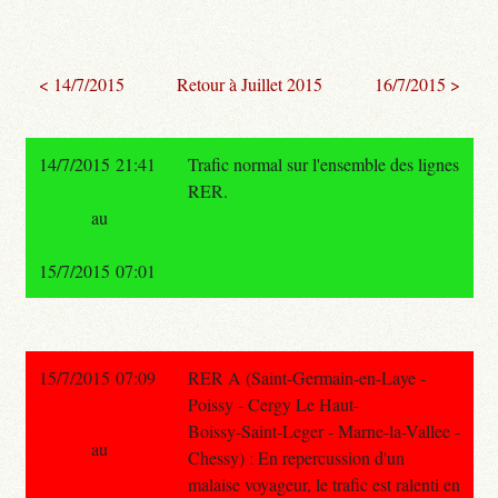
< 14/7/2015
Retour à Juillet 2015
16/7/2015 >
14/7/2015 21:41
Trafic normal sur l'ensemble des lignes
RER.
au
15/7/2015 07:01
15/7/2015 07:09
RER A (Saint-Germain-en-Laye -
Poissy - Cergy Le Haut-
Boissy-Saint-Leger - Marne-la-Vallee -
au
Chessy) : En repercussion d'un
malaise voyageur, le trafic est ralenti en