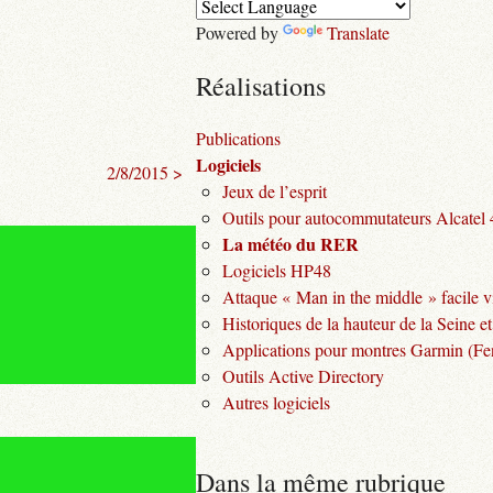
Powered by
Translate
Réalisations
Publications
Logiciels
2/8/2015 >
Jeux de l’esprit
Outils pour autocommutateurs Alcatel
La météo du RER
Logiciels HP48
Attaque « Man in the middle » facile v
Historiques de la hauteur de la Seine et
Applications pour montres Garmin (Fen
Outils Active Directory
Autres logiciels
Dans la même rubrique