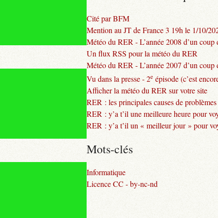
Cité par BFM
Mention au JT de France 3 19h le 1/10/20
Météo du RER - L’année 2008 d’un coup d
Un flux RSS pour la météo du RER
Météo du RER - L’année 2007 d’un coup d
e
Vu dans la presse - 2
épisode (c’est encore
Afficher la météo du RER sur votre site
RER : les principales causes de problèmes
RER : y’a t’il une meilleure heure pour vo
RER : y’a t’il un « meilleur jour » pour v
Mots-clés
Informatique
Licence CC - by-nc-nd