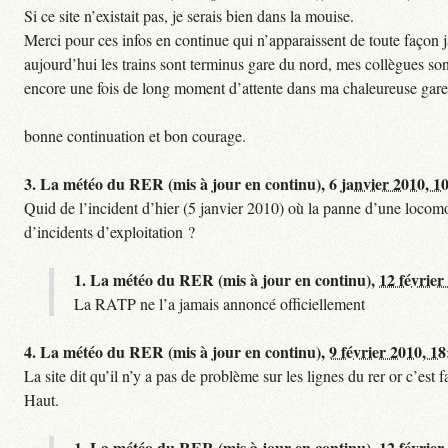
Si ce site n’existait pas, je serais bien dans la mouise.
Merci pour ces infos en continue qui n’apparaissent de toute façon ja
aujourd’hui les trains sont terminus gare du nord, mes collègues sont
encore une fois de long moment d’attente dans ma chaleureuse gare
bonne continuation et bon courage.
3.
La météo du RER (mis à jour en continu),
6 janvier 2010, 1
Quid de l’incident d’hier (5 janvier 2010) où la panne d’une locomo
d’incidents d’exploitation ?
1.
La météo du RER (mis à jour en continu),
12 février
La RATP ne l’a jamais annoncé officiellement
4.
La météo du RER (mis à jour en continu),
9 février 2010, 18
La site dit qu’il n’y a pas de problème sur les lignes du rer or c’es
Haut.
1.
La météo du RER (mis à jour en continu),
12 février