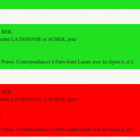
es RER.
re entre LA DEFENSE et AUBER, pour
ssy. Correspondances à Paris-Saint Lazare avec les lignes L et J.
es RER.
re entre LA DEFENSE et AUBER, pour
R.
ssy. Correspondances à Paris-Saint Lazare avec les lignes L et J.