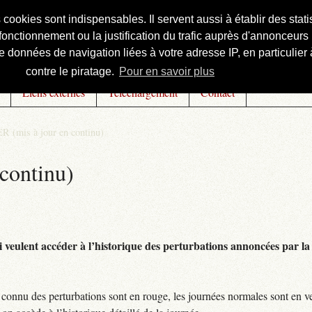
s cookies sont indispensables. Il servent aussi à établir des st
onctionnement ou la justification du trafic auprès d'annonceurs 
 données de navigation liées à votre adresse IP, en particulier à
contre le piratage.
Pour en savoir plus
Liens externes
Téléchargement
Contact
R (mis à jour en continu)
continu)
 veulent accéder à l’historique des perturbations annoncées par la 
connu des perturbations sont en rouge, les journées normales sont en ve