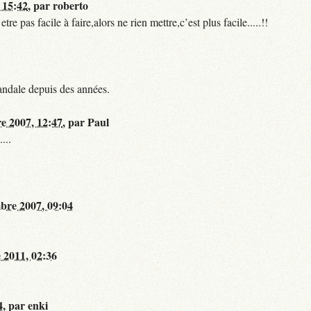
 15:42
,
par
roberto
 pas facile à faire,alors ne rien mettre,c’est plus facile.....!!
andale depuis des années.
re 2007, 12:47
,
par
Paul
...
bre 2007, 09:04
 2011, 02:36
4
,
par
enki