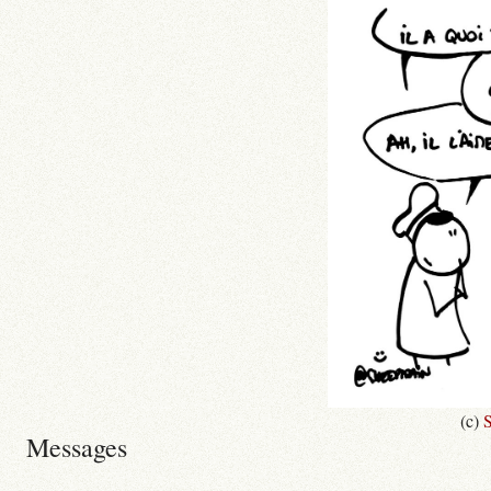
(c)
S
Messages