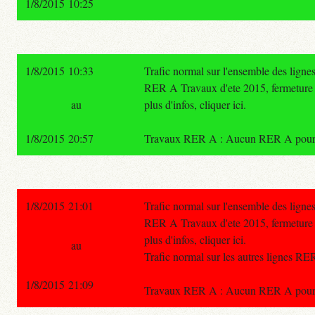
1/8/2015 10:25
1/8/2015 10:33
Trafic normal sur l'ensemble des lign
RER A Travaux d'ete 2015, fermetu
au
plus d'infos, cliquer ici.
1/8/2015 20:57
Travaux RER A : Aucun RER A pour Poi
1/8/2015 21:01
Trafic normal sur l'ensemble des lign
RER A Travaux d'ete 2015, fermetu
plus d'infos, cliquer ici.
au
Trafic normal sur les autres lignes RE
1/8/2015 21:09
Travaux RER A : Aucun RER A pour Poi