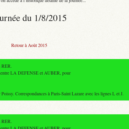
n accède à l’historique détaillé de la journée...
urnée du 1/8/2015
Retour à Août 2015
es RER.
re entre LA DEFENSE et AUBER, pour
ssy. Correspondances à Paris-Saint Lazare avec les lignes L et J.
es RER.
re entre LA DEFENSE et AUBER, pour