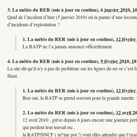
3.
La météo du RER (mis à jour en continu),
6 janvier 2010, 1
Quid de l’incident d’hier (5 janvier 2010) où la panne d’une locomo
d’incidents d’exploitation ?
1.
La météo du RER (mis à jour en continu),
12 février
La RATP ne l’a jamais annoncé officiellement
4.
La météo du RER (mis à jour en continu),
9 février 2010, 18
La site dit qu’il n’y a pas de problème sur les lignes du rer or c’es
Haut.
1.
La météo du RER (mis à jour en continu),
12 février
Ben oui, la RATP se prend souvent pour la grande muette :
2.
La météo du RER (mis à jour en continu),
12 avril 2
12 avril 2010 , grève depuis 6 jours encore une journée pert
qui perdent leur travail etc..
la RATP/SNCF ( m^me pot !) vont elles attendre que l’exas