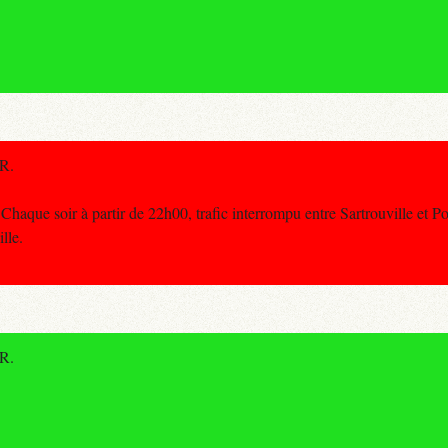
ER.
que soir à partir de 22h00, trafic interrompu entre Sartrouville et Po
lle.
ER.