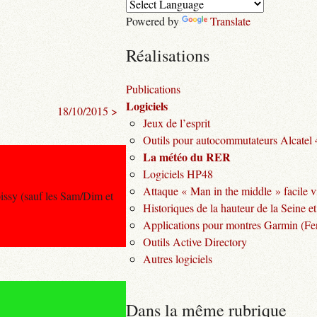
Powered by
Translate
Réalisations
Publications
Logiciels
18/10/2015 >
Jeux de l’esprit
Outils pour autocommutateurs Alcatel
La météo du RER
Logiciels HP48
Attaque « Man in the middle » facile v
issy (sauf les Sam/Dim et
Historiques de la hauteur de la Seine et
Applications pour montres Garmin (Fen
Outils Active Directory
Autres logiciels
Dans la même rubrique