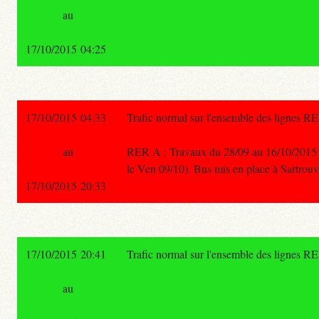
au
17/10/2015 04:25
17/10/2015 04:33
Trafic normal sur l'ensemble des lignes R
au
RER A : Travaux du 28/09 au 16/10/2015 Cha
le Ven 09/10). Bus mis en place à Sartrouvi
17/10/2015 20:33
17/10/2015 20:41
Trafic normal sur l'ensemble des lignes R
au