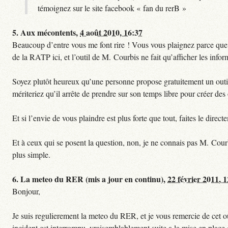
témoignez sur le site facebook « fan du rerB »
5.
Aux mécontents,
4 août 2010, 16:37
Beaucoup d’entre vous me font rire ! Vous vous plaignez parce que ce
de la RATP ici, et l’outil de M. Courbis ne fait qu’afficher les inf
Soyez plutôt heureux qu’une personne propose gratuitement un outil 
mériteriez qu’il arrête de prendre sur son temps libre pour créer des o
Et si l’envie de vous plaindre est plus forte que tout, faites le dire
Et à ceux qui se posent la question, non, je ne connais pas M. Cour
plus simple.
6.
La meteo du RER (mis a jour en continu),
22 février 2011, 
Bonjour,
Je suis regulierement la meteo du RER, et je vous remercie de cet ou
incident est interrompu, vraisemblablement suite a la mise en plac