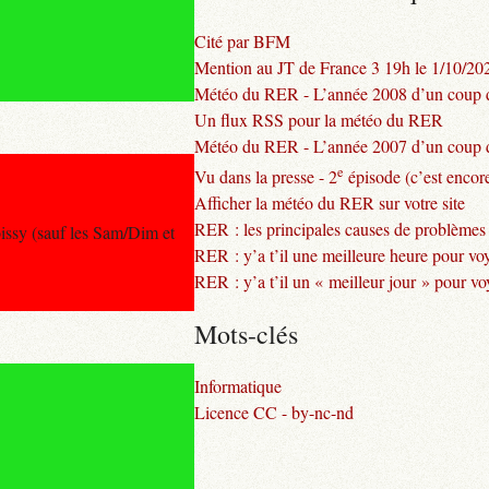
Cité par BFM
Mention au JT de France 3 19h le 1/10/20
Météo du RER - L’année 2008 d’un coup d
Un flux RSS pour la météo du RER
Météo du RER - L’année 2007 d’un coup d
e
Vu dans la presse - 2
épisode (c’est encore
Afficher la météo du RER sur votre site
RER : les principales causes de problèmes
issy (sauf les Sam/Dim et
RER : y’a t’il une meilleure heure pour vo
RER : y’a t’il un « meilleur jour » pour v
Mots-clés
Informatique
Licence CC - by-nc-nd