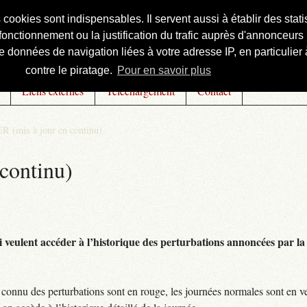
s cookies sont indispensables. Il servent aussi à établir des st
onctionnement ou la justification du trafic auprès d'annonceurs 
 données de navigation liées à votre adresse IP, en particulier à
contre le piratage.
Pour en savoir plus
Liens externes
Téléchargement
Contact
R (mis à jour en continu)
continu)
 veulent accéder à l’historique des perturbations annoncées par la 
connu des perturbations sont en rouge, les journées normales sont en ve