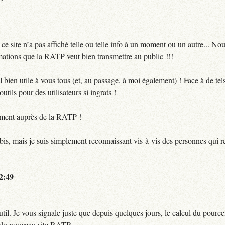
 site n’a pas affiché telle ou telle info à un moment ou un autre... No
ormations que la RATP veut bien transmettre au public !!!
bien utile à vous tous (et, au passage, à moi également) ! Face à de te
utils pour des utilisateurs si ingrats !
ctement auprès de la RATP !
bis, mais je suis simplement reconnaissant vis-à-vis des personnes qui 
12:49
til. Je vous signale juste que depuis quelques jours, le calcul du pour
e du nouveau site RATP.