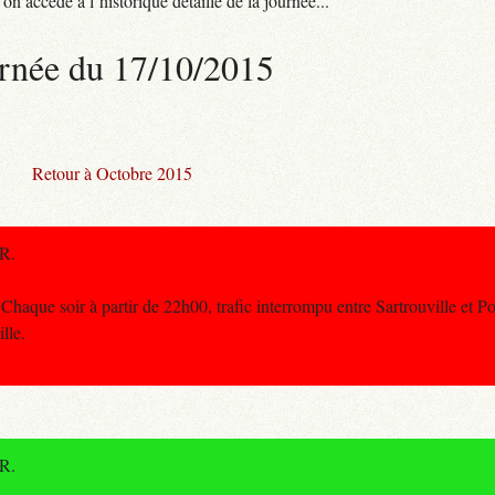
n accède à l’historique détaillé de la journée...
rnée du 17/10/2015
Retour à Octobre 2015
ER.
que soir à partir de 22h00, trafic interrompu entre Sartrouville et Po
lle.
ER.