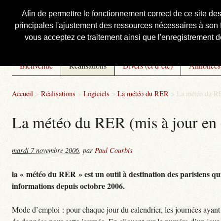
Afin de permettre le fonctionnement correct de ce site de
principales l'ajustement des ressources nécessaires à son f
Courbis, « LE » Blog Officiel
vous acceptez ce traitement ainsi que l'enregistrement de
Bienvenue
Réalisations
Divers (et d’été)
Annonces
Accueil
>
Réalisations
>
Logiciels
>
La météo du RER
>
La météo du RE
La météo du RER (mis à jour en 
mardi 7 novembre 2006
,
par
Paul Courbis
la « météo du RER » est un outil à destination des parisiens qui
informations depuis octobre 2006.
Mode d’emploi : pour chaque jour du calendrier, les journées ayant 