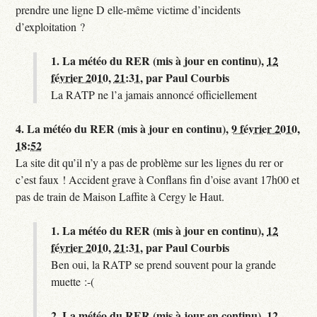
prendre une ligne D elle-même victime d’incidents
d’exploitation ?
1.
La météo du RER (mis à jour en continu),
12
février 2010, 21:31
,
par
Paul Courbis
La RATP ne l’a jamais annoncé officiellement
4.
La météo du RER (mis à jour en continu),
9 février 2010,
18:52
La site dit qu’il n’y a pas de problème sur les lignes du rer or
c’est faux ! Accident grave à Conflans fin d’oise avant 17h00 et
pas de train de Maison Laffite à Cergy le Haut.
1.
La météo du RER (mis à jour en continu),
12
février 2010, 21:31
,
par
Paul Courbis
Ben oui, la RATP se prend souvent pour la grande
muette :-(
2.
La météo du RER (mis à jour en continu),
12