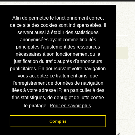
Courbis, « LE »
Afin de permettre le fonctionnement correct
Blog Officiel
de ce site des cookies sont indispensables. Il
servent aussi à établir des statistiques
anonymisées ayant comme finalités
Bienvenue
principales l'ajustement des ressources
Réalisations
nécessaires à son fonctionnement ou la
justification du trafic auprès d'annonceurs
Divers (et d’été)
publicitaires. En poursuivant votre navigation
vous acceptez ce traitement ainsi que
Annonces
l'enregistrement de données de navigation
Liens externes
liées à votre adresse IP, en particulier à des
fins statistiques, de debug et de lutte contre
Téléchargement
le piratage.
Pour en savoir plus
Contact
Compris
La météo du RER (mis à jour