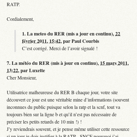
RATP.
Cordialement,
1.
La meteo du RER (mis a jour en continu),
22
février 2011, 15:42
,
par
Paul Courbis
C’est corrigé. Merci de l’avoir signalé !
7.
La météo du RER (mis à jour en continu),
15 mars 2011,
13:22
,
par
Luxette
Cher Monsieur,
Utilisatrice malheureuse du RER B chaque jour, votre site
découvert ce jour est une véritable mine d’informations (souvent
inconnues du public puisque selon la ratp et la scnf, tout va
toujours bien sur la ligne b et qu’il n’est pas nécessaire de
préciser les petits retards de 10 min !) !
J’y reviendrais souvent, et je pense même utiliser cette ressource
si un jour je dois justifier à la RATP - SNCF pourquoi j’ai