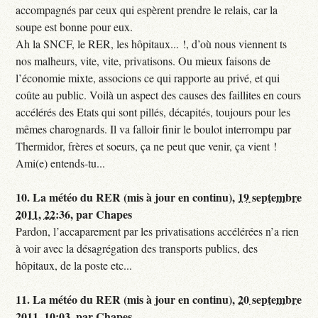
accompagnés par ceux qui espèrent prendre le relais, car la
soupe est bonne pour eux.
Ah la SNCF, le RER, les hôpitaux... !, d’où nous viennent ts
nos malheurs, vite, vite, privatisons. Ou mieux faisons de
l’économie mixte, associons ce qui rapporte au privé, et qui
coûte au public. Voilà un aspect des causes des faillites en cours
accélérés des Etats qui sont pillés, décapités, toujours pour les
mêmes charognards. Il va falloir finir le boulot interrompu par
Thermidor, frères et soeurs, ça ne peut que venir, ça vient !
Ami(e) entends-tu...
10.
La météo du RER (mis à jour en continu),
19 septembre
2011, 22:36
,
par
Chapes
Pardon, l’accaparement par les privatisations accélérées n’a rien
à voir avec la désagrégation des transports publics, des
hôpitaux, de la poste etc...
11.
La météo du RER (mis à jour en continu),
20 septembre
2011, 10:03
,
par
Chapes