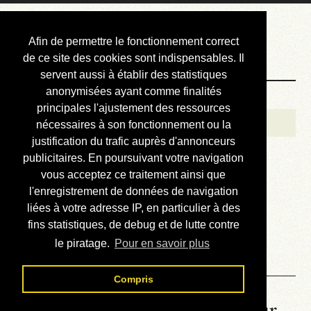
Courbis, « LE »
Afin de permettre le fonctionnement correct
Blog Officiel
de ce site des cookies sont indispensables. Il
servent aussi à établir des statistiques
anonymisées ayant comme finalités
Bienvenue
principales l'ajustement des ressources
Réalisations
nécessaires à son fonctionnement ou la
justification du trafic auprès d'annonceurs
Divers (et d’été)
publicitaires. En poursuivant votre navigation
vous acceptez ce traitement ainsi que
Annonces
l'enregistrement de données de navigation
Liens externes
liées à votre adresse IP, en particulier à des
fins statistiques, de debug et de lutte contre
Téléchargement
le piratage.
Pour en savoir plus
Contact
Compris
La météo du RER (mis à jour