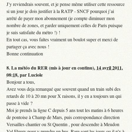
J’y reviendrais souvent, et je pense même utiliser cette ressource
si un jour je dois justifier à la RATP - SNCF pourquoi j’ai
arrêté de payer mon abonnement (je compte diminuer mon
nombre de zones, et garder uniquement celles de Paris puisque
je suis satisfaite du métro !) !
En tout cas, vous faîtes vraiment un boulot super et merci de
partager ça avec nous !
Bonne continuation
8.
La météo du RER (mis à jour en continu),
14 avril 2011,
08:18
,
par
Luciole
Bonjour a tous,
Avez vous deja remarqué que souvent quand un train subi des
retards de 10 à 20 mn pour X raisons, il y en a toujours un qui
passe à vide ?
Moi je prends la ligne C depuis 5 ans tout les matins à 6 heures
de pontoise à Champ de Mars, puis correspondance direction
Versailles chantier ou St Quentin , pour descendre à Meudon
Val Fleury pour y prendre un bus. Rare sont les jours ou il n’y à