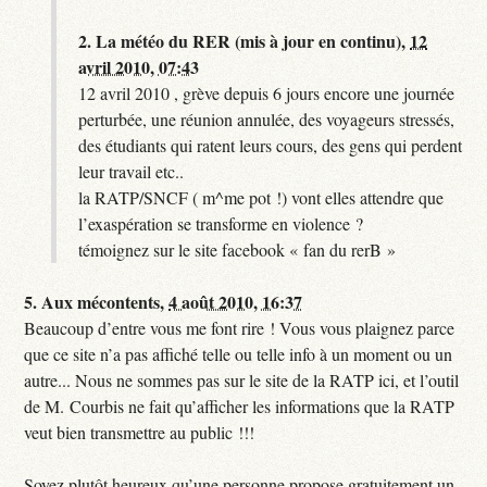
2.
La météo du RER (mis à jour en continu),
12
avril 2010, 07:43
12 avril 2010 , grève depuis 6 jours encore une journée
perturbée, une réunion annulée, des voyageurs stressés,
des étudiants qui ratent leurs cours, des gens qui perdent
leur travail etc..
la RATP/SNCF ( m^me pot !) vont elles attendre que
l’exaspération se transforme en violence ?
témoignez sur le site facebook « fan du rerB »
5.
Aux mécontents,
4 août 2010, 16:37
Beaucoup d’entre vous me font rire ! Vous vous plaignez parce
que ce site n’a pas affiché telle ou telle info à un moment ou un
autre... Nous ne sommes pas sur le site de la RATP ici, et l’outil
de M. Courbis ne fait qu’afficher les informations que la RATP
veut bien transmettre au public !!!
Soyez plutôt heureux qu’une personne propose gratuitement un