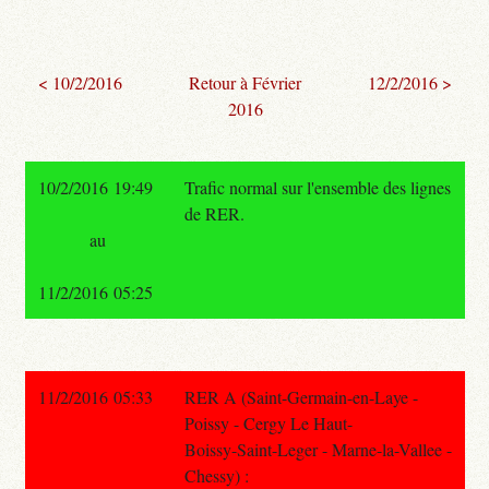
< 10/2/2016
Retour à Février
12/2/2016 >
2016
10/2/2016 19:49
Trafic normal sur l'ensemble des lignes
de RER.
au
11/2/2016 05:25
11/2/2016 05:33
RER A (Saint-Germain-en-Laye -
Poissy - Cergy Le Haut-
Boissy-Saint-Leger - Marne-la-Vallee -
Chessy) :