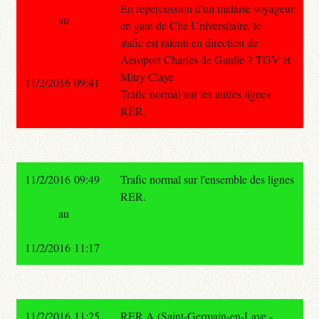
En repercussion d'un malaise voyageur
au
en gare de Cite Universitaire, le
trafic est ralenti en direction de
Aeroport Charles de Gaulle 2 TGV et
Mitry Claye
11/2/2016 09:41
Trafic normal sur les autres lignes
RER.
11/2/2016 09:49
Trafic normal sur l'ensemble des lignes
RER.
au
11/2/2016 11:17
11/2/2016 11:25
RER A (Saint-Germain-en-Laye -