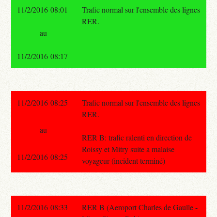
11/2/2016 08:01
Trafic normal sur l'ensemble des lignes
RER.
au
11/2/2016 08:17
11/2/2016 08:25
Trafic normal sur l'ensemble des lignes
RER.
au
RER B: trafic ralenti en direction de
Roissy et Mitry suite a malaise
11/2/2016 08:25
voyageur (incident terminé)
11/2/2016 08:33
RER B (Aeroport Charles de Gaulle -