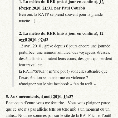
1.
La météo du RER (mis à jour en continu),
12
février 2010, 21:31
,
par
Paul Courbis
Ben oui, la RATP se prend souvent pour la grande
muette :-(
2.
La météo du RER (mis à jour en continu),
12
avril 2010, 07:43
12 avril 2010 , grève depuis 6 jours encore une journée
perturbée, une réunion annulée, des voyageurs stressés,
des étudiants qui ratent leurs cours, des gens qui perdent
leur travail etc..
la RATP/SNCF ( m^me pot !) vont elles attendre que
l’exaspération se transforme en violence ?
témoignez sur le site facebook « fan du rerB »
5.
Aux mécontents,
4 août 2010, 16:37
Beaucoup d’entre vous me font rire ! Vous vous plaignez parce
que ce site n’a pas affiché telle ou telle info à un moment ou un
autre... Nous ne sommes pas sur le site de la RATP ici, et l’outil