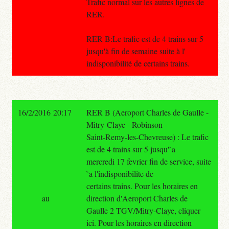
Trafic normal sur les autres lignes de
RER.
RER B:Le trafic est de 4 trains sur 5
jusqu'à fin de semaine suite à l'
indisponibilité de certains trains.
16/2/2016 20:17
RER B (Aeroport Charles de Gaulle -
Mitry-Claye - Robinson -
Saint-Remy-les-Chevreuse) : Le trafic
est de 4 trains sur 5 jusqu'`a
mercredi 17 fevrier fin de service, suite
`a l'indisponibilite de
certains trains. Pour les horaires en
au
direction d'Aeroport Charles de
Gaulle 2 TGV/Mitry-Claye, cliquer
ici. Pour les horaires en direction