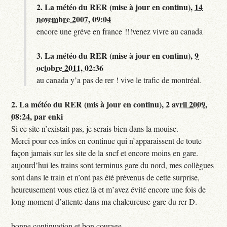
2.
La météo du RER (mise à jour en continu),
14
novembre 2007, 09:04
encore une gréve en france !!!venez vivre au canada
3.
La météo du RER (mise à jour en continu),
9
octobre 2011, 02:36
au canada y’a pas de rer ! vive le trafic de montréal.
2.
La météo du RER (mis à jour en continu),
2 avril 2009,
08:24
,
par
enki
Si ce site n’existait pas, je serais bien dans la mouise.
Merci pour ces infos en continue qui n’apparaissent de toute
façon jamais sur les site de la sncf et encore moins en gare.
aujourd’hui les trains sont terminus gare du nord, mes collègues
sont dans le train et n’ont pas été prévenus de cette surprise,
heureusement vous etiez là et m’avez évité encore une fois de
long moment d’attente dans ma chaleureuse gare du rer D.
bonne continuation et bon courage.