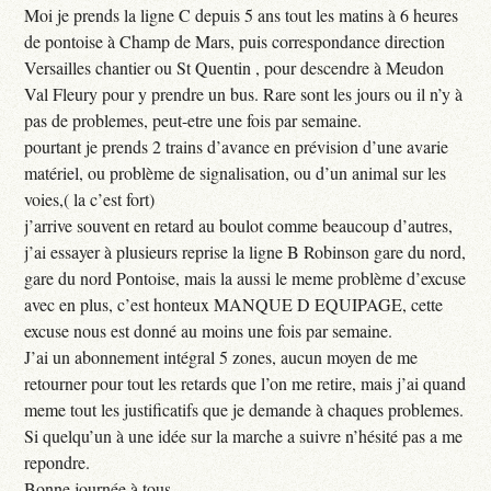
Moi je prends la ligne C depuis 5 ans tout les matins à 6 heures
de pontoise à Champ de Mars, puis correspondance direction
Versailles chantier ou St Quentin , pour descendre à Meudon
Val Fleury pour y prendre un bus. Rare sont les jours ou il n’y à
pas de problemes, peut-etre une fois par semaine.
pourtant je prends 2 trains d’avance en prévision d’une avarie
matériel, ou problème de signalisation, ou d’un animal sur les
voies,( la c’est fort)
j’arrive souvent en retard au boulot comme beaucoup d’autres,
j’ai essayer à plusieurs reprise la ligne B Robinson gare du nord,
gare du nord Pontoise, mais la aussi le meme problème d’excuse
avec en plus, c’est honteux MANQUE D EQUIPAGE, cette
excuse nous est donné au moins une fois par semaine.
J’ai un abonnement intégral 5 zones, aucun moyen de me
retourner pour tout les retards que l’on me retire, mais j’ai quand
meme tout les justificatifs que je demande à chaques problemes.
Si quelqu’un à une idée sur la marche a suivre n’hésité pas a me
repondre.
Bonne journée à tous ...