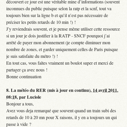
découvert ce jour est une véritable mine d’informations (souvent
inconnues du public puisque selon la ratp et la scnf, tout va
toujours bien sur la ligne b et qu’il n’est pas nécessaire de
préciser les petits retards de 10 min !) !
J’y reviendrais souvent, et je pense même utiliser cette ressource
si un jour je dois justifier à la RATP - SNCF pourquoi j’ai
arrêté de payer mon abonnement (je compte diminuer mon
nombre de zones, et garder uniquement celles de Paris puisque
je suis satisfaite du métro !) !
En tout cas, vous faîtes vraiment un boulot super et merci de
partager ça avec nous !
Bonne continuation
8.
La météo du RER (mis à jour en continu),
14 avril 2011,
08:18
,
par
Luciole
Bonjour a tous,
Avez vous deja remarqué que souvent quand un train subi des
retards de 10 à 20 mn pour X raisons, il y en a toujours un qui
passe à vide ?