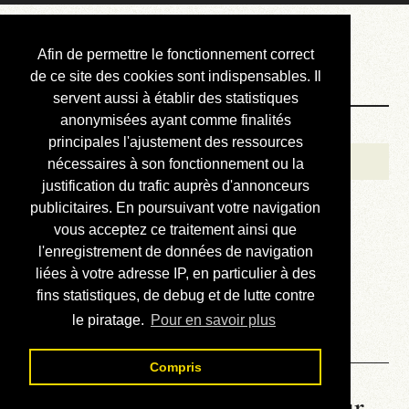
Courbis, « LE »
Afin de permettre le fonctionnement correct
Blog Officiel
de ce site des cookies sont indispensables. Il
servent aussi à établir des statistiques
anonymisées ayant comme finalités
Bienvenue
principales l'ajustement des ressources
Réalisations
nécessaires à son fonctionnement ou la
justification du trafic auprès d'annonceurs
Divers (et d’été)
publicitaires. En poursuivant votre navigation
vous acceptez ce traitement ainsi que
Annonces
l'enregistrement de données de navigation
Liens externes
liées à votre adresse IP, en particulier à des
fins statistiques, de debug et de lutte contre
Téléchargement
le piratage.
Pour en savoir plus
Contact
Compris
La météo du RER (mis à jour