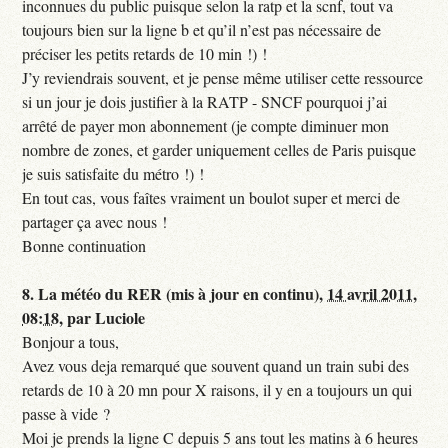
inconnues du public puisque selon la ratp et la scnf, tout va
toujours bien sur la ligne b et qu’il n’est pas nécessaire de
préciser les petits retards de 10 min !) !
J’y reviendrais souvent, et je pense même utiliser cette ressource
si un jour je dois justifier à la RATP - SNCF pourquoi j’ai
arrêté de payer mon abonnement (je compte diminuer mon
nombre de zones, et garder uniquement celles de Paris puisque
je suis satisfaite du métro !) !
En tout cas, vous faîtes vraiment un boulot super et merci de
partager ça avec nous !
Bonne continuation
8.
La météo du RER (mis à jour en continu),
14 avril 2011,
08:18
,
par
Luciole
Bonjour a tous,
Avez vous deja remarqué que souvent quand un train subi des
retards de 10 à 20 mn pour X raisons, il y en a toujours un qui
passe à vide ?
Moi je prends la ligne C depuis 5 ans tout les matins à 6 heures