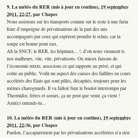
9.
La météo du RER (mis à jour en continu),
19 septembre
2011, 22:27
,
par
Chapes
Nous assistons sur les transports comme sur le reste à une furia
foire d’empoigne de privatisations de la part des uns
accompagnés par ceux qui espèrent prendre le relais, car la
soupe est bonne pour eux.
Ah la SNCF, le RER, les hôpitaux... !, d’où nous viennent ts
nos malheurs, vite, vite, privatisons. Ou mieux faisons de
l’économie mixte, associons ce qui rapporte au privé, et qui
coûte au public. Voilà un aspect des causes des faillites en cours
accélérés des Etats qui sont pillés, décapités, toujours pour les
mêmes charognards. Il va falloir finir le boulot interrompu par
Thermidor, frères et soeurs, ça ne peut que venir, ça vient !
Ami(e) entends-tu...
10.
La météo du RER (mis à jour en continu),
19 septembre
2011, 22:36
,
par
Chapes
Pardon, l’accaparement par les privatisations accélérées n’a rien