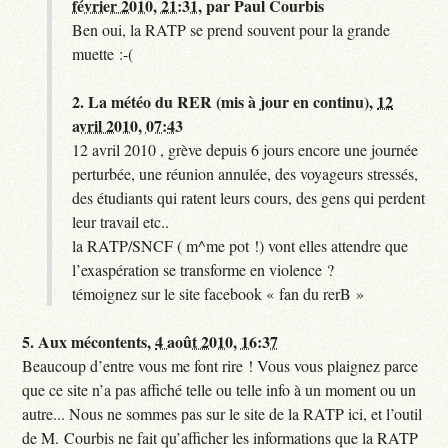
février 2010, 21:31
,
par
Paul Courbis
Ben oui, la RATP se prend souvent pour la grande
muette :-(
2.
La météo du RER (mis à jour en continu),
12
avril 2010, 07:43
12 avril 2010 , grève depuis 6 jours encore une journée
perturbée, une réunion annulée, des voyageurs stressés,
des étudiants qui ratent leurs cours, des gens qui perdent
leur travail etc..
la RATP/SNCF ( m^me pot !) vont elles attendre que
l’exaspération se transforme en violence ?
témoignez sur le site facebook « fan du rerB »
5.
Aux mécontents,
4 août 2010, 16:37
Beaucoup d’entre vous me font rire ! Vous vous plaignez parce
que ce site n’a pas affiché telle ou telle info à un moment ou un
autre... Nous ne sommes pas sur le site de la RATP ici, et l’outil
de M. Courbis ne fait qu’afficher les informations que la RATP