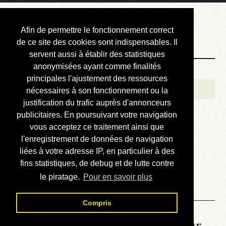
Courbis, « LE »
Afin de permettre le fonctionnement correct
Blog Officiel
de ce site des cookies sont indispensables. Il
servent aussi à établir des statistiques
anonymisées ayant comme finalités
Bienvenue
principales l'ajustement des ressources
Réalisations
nécessaires à son fonctionnement ou la
justification du trafic auprès d'annonceurs
Divers (et d’été)
publicitaires. En poursuivant votre navigation
vous acceptez ce traitement ainsi que
Annonces
l'enregistrement de données de navigation
Liens externes
liées à votre adresse IP, en particulier à des
fins statistiques, de debug et de lutte contre
Téléchargement
le piratage.
Pour en savoir plus
Contact
Compris
La météo du RER (mis à jour