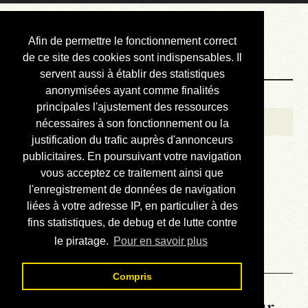
Courbis, « LE »
Afin de permettre le fonctionnement correct
Blog Officiel
de ce site des cookies sont indispensables. Il
servent aussi à établir des statistiques
anonymisées ayant comme finalités
Bienvenue
principales l'ajustement des ressources
Réalisations
nécessaires à son fonctionnement ou la
justification du trafic auprès d'annonceurs
Divers (et d’été)
publicitaires. En poursuivant votre navigation
vous acceptez ce traitement ainsi que
Annonces
l'enregistrement de données de navigation
Liens externes
liées à votre adresse IP, en particulier à des
fins statistiques, de debug et de lutte contre
Téléchargement
le piratage.
Pour en savoir plus
Contact
Compris
La météo du RER (mis à jour