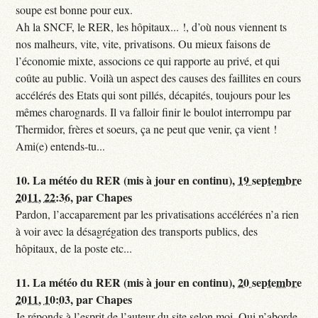
soupe est bonne pour eux.
Ah la SNCF, le RER, les hôpitaux... !, d’où nous viennent ts
nos malheurs, vite, vite, privatisons. Ou mieux faisons de
l’économie mixte, associons ce qui rapporte au privé, et qui
coûte au public. Voilà un aspect des causes des faillites en cours
accélérés des Etats qui sont pillés, décapités, toujours pour les
mêmes charognards. Il va falloir finir le boulot interrompu par
Thermidor, frères et soeurs, ça ne peut que venir, ça vient !
Ami(e) entends-tu...
10.
La météo du RER (mis à jour en continu),
19 septembre
2011, 22:36
,
par
Chapes
Pardon, l’accaparement par les privatisations accélérées n’a rien
à voir avec la désagrégation des transports publics, des
hôpitaux, de la poste etc...
11.
La météo du RER (mis à jour en continu),
20 septembre
2011, 10:03
,
par
Chapes
Je réponds à l’esprit de l’auteur du site selon moi. Qui n’aborde