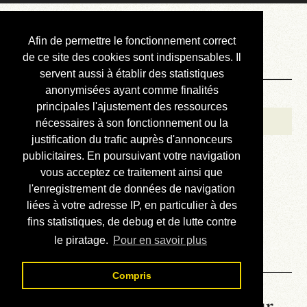
Courbis, « LE »
Afin de permettre le fonctionnement correct
Blog Officiel
de ce site des cookies sont indispensables. Il
servent aussi à établir des statistiques
anonymisées ayant comme finalités
Bienvenue
principales l'ajustement des ressources
Réalisations
nécessaires à son fonctionnement ou la
justification du trafic auprès d'annonceurs
Divers (et d’été)
publicitaires. En poursuivant votre navigation
vous acceptez ce traitement ainsi que
Annonces
l'enregistrement de données de navigation
Liens externes
liées à votre adresse IP, en particulier à des
fins statistiques, de debug et de lutte contre
Téléchargement
le piratage.
Pour en savoir plus
Contact
Compris
La météo du RER (mis à jour