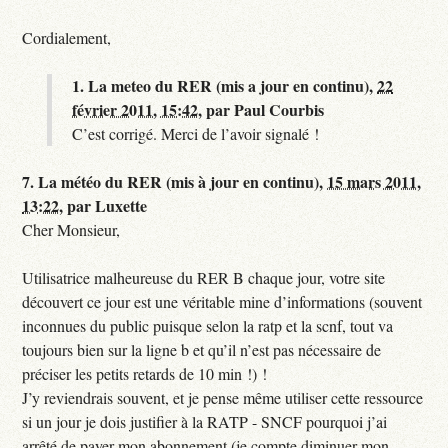
Cordialement,
1.
La meteo du RER (mis a jour en continu),
22
février 2011, 15:42
,
par
Paul Courbis
C’est corrigé. Merci de l’avoir signalé !
7.
La météo du RER (mis à jour en continu),
15 mars 2011,
13:22
,
par
Luxette
Cher Monsieur,
Utilisatrice malheureuse du RER B chaque jour, votre site
découvert ce jour est une véritable mine d’informations (souvent
inconnues du public puisque selon la ratp et la scnf, tout va
toujours bien sur la ligne b et qu’il n’est pas nécessaire de
préciser les petits retards de 10 min !) !
J’y reviendrais souvent, et je pense même utiliser cette ressource
si un jour je dois justifier à la RATP - SNCF pourquoi j’ai
arrêté de payer mon abonnement (je compte diminuer mon