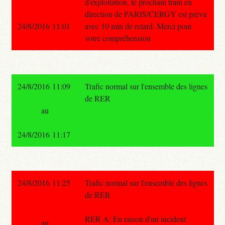
d'exploitation, le prochain train en
direction de PARIS/CERGY est prévu
24/8/2016 11:01
avec 10 min de retard. Merci pour
votre compréhension
24/8/2016 11:09
Trafic normal sur l'ensemble des lignes
de RER
au
24/8/2016 11:17
24/8/2016 11:25
Trafic normal sur l'ensemble des lignes
de RER
RER A: En raison d'un incident
au