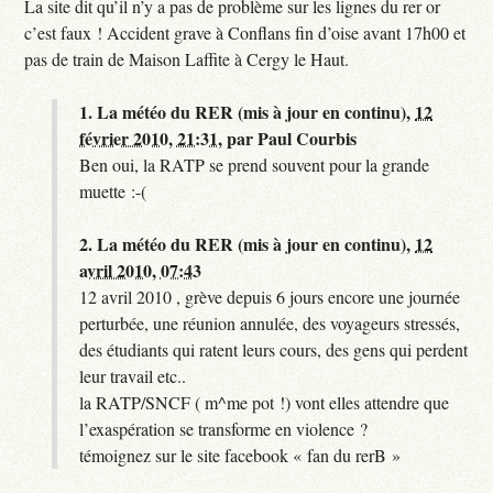
La site dit qu’il n’y a pas de problème sur les lignes du rer or
c’est faux ! Accident grave à Conflans fin d’oise avant 17h00 et
pas de train de Maison Laffite à Cergy le Haut.
1.
La météo du RER (mis à jour en continu),
12
février 2010, 21:31
,
par
Paul Courbis
Ben oui, la RATP se prend souvent pour la grande
muette :-(
2.
La météo du RER (mis à jour en continu),
12
avril 2010, 07:43
12 avril 2010 , grève depuis 6 jours encore une journée
perturbée, une réunion annulée, des voyageurs stressés,
des étudiants qui ratent leurs cours, des gens qui perdent
leur travail etc..
la RATP/SNCF ( m^me pot !) vont elles attendre que
l’exaspération se transforme en violence ?
témoignez sur le site facebook « fan du rerB »