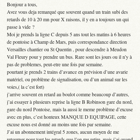
Bonjour a tous,
Avez vous deja remarqué que souvent quand un train subi des
retards de 10 à 20 mn pour X raisons, il y en a toujours un qui
passe à vide ?
Moi je prends la ligne C depuis 5 ans tout les matins à 6 heures
de pontoise à Champ de Mars, puis correspondance direction
Versailles chantier ou St Quentin , pour descendre à Meudon
Val Fleury pour y prendre un bus. Rare sont les jours ou il n’y à
pas de problemes, peut-etre une fois par semaine.
pourtant je prends 2 trains d’avance en prévision d’une avarie
matériel, ou problème de signalisation, ou d’un animal sur les
voies,( la c’est fort)
j’arrive souvent en retard au boulot comme beaucoup d’autres,
j’ai essayer à plusieurs reprise la ligne B Robinson gare du nord,
gare du nord Pontoise, mais la aussi le meme problème d’excuse
avec en plus, c’est honteux MANQUE D EQUIPAGE, cette
excuse nous est donné au moins une fois par semaine.
J’ai un abonnement intégral 5 zones, aucun moyen de me
retourner pour tout les retards que l’on me retire, mais j’ai quand