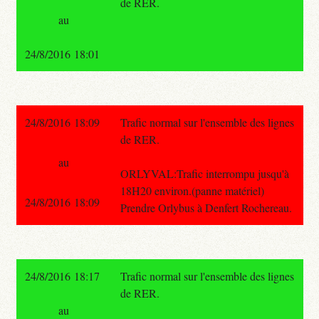
de RER.
au
24/8/2016 18:01
24/8/2016 18:09
Trafic normal sur l'ensemble des lignes
de RER.
au
ORLYVAL:Trafic interrompu jusqu'à
18H20 environ.(panne matériel)
24/8/2016 18:09
Prendre Orlybus à Denfert Rochereau.
24/8/2016 18:17
Trafic normal sur l'ensemble des lignes
de RER.
au