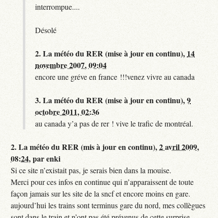
interrompue....
Désolé
2.
La météo du RER (mise à jour en continu),
14
novembre 2007, 09:04
encore une gréve en france !!!venez vivre au canada
3.
La météo du RER (mise à jour en continu),
9
octobre 2011, 02:36
au canada y’a pas de rer ! vive le trafic de montréal.
2.
La météo du RER (mis à jour en continu),
2 avril 2009,
08:24
,
par
enki
Si ce site n’existait pas, je serais bien dans la mouise.
Merci pour ces infos en continue qui n’apparaissent de toute
façon jamais sur les site de la sncf et encore moins en gare.
aujourd’hui les trains sont terminus gare du nord, mes collègues
sont dans le train et n’ont pas été prévenus de cette surprise,