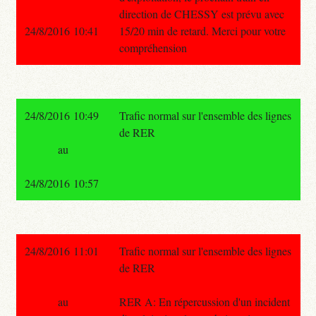
direction de CHESSY est prévu avec
24/8/2016 10:41
15/20 min de retard. Merci pour votre
compréhension
24/8/2016 10:49
Trafic normal sur l'ensemble des lignes
de RER
au
24/8/2016 10:57
24/8/2016 11:01
Trafic normal sur l'ensemble des lignes
de RER
au
RER A: En répercussion d'un incident