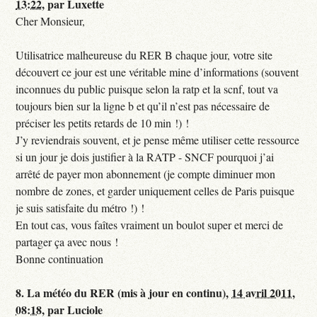
13:22
,
par
Luxette
Cher Monsieur,
Utilisatrice malheureuse du RER B chaque jour, votre site
découvert ce jour est une véritable mine d’informations (souvent
inconnues du public puisque selon la ratp et la scnf, tout va
toujours bien sur la ligne b et qu’il n’est pas nécessaire de
préciser les petits retards de 10 min !) !
J’y reviendrais souvent, et je pense même utiliser cette ressource
si un jour je dois justifier à la RATP - SNCF pourquoi j’ai
arrêté de payer mon abonnement (je compte diminuer mon
nombre de zones, et garder uniquement celles de Paris puisque
je suis satisfaite du métro !) !
En tout cas, vous faîtes vraiment un boulot super et merci de
partager ça avec nous !
Bonne continuation
8.
La météo du RER (mis à jour en continu),
14 avril 2011,
08:18
,
par
Luciole