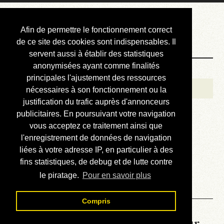
Courbis, « LE »
Afin de permettre le fonctionnement correct
Blog Officiel
de ce site des cookies sont indispensables. Il
servent aussi à établir des statistiques
anonymisées ayant comme finalités
Bienvenue
principales l'ajustement des ressources
Réalisations
nécessaires à son fonctionnement ou la
justification du trafic auprès d'annonceurs
Divers (et d’été)
publicitaires. En poursuivant votre navigation
vous acceptez ce traitement ainsi que
Annonces
l'enregistrement de données de navigation
Liens externes
liées à votre adresse IP, en particulier à des
fins statistiques, de debug et de lutte contre
Téléchargement
le piratage.
Pour en savoir plus
Contact
Compris
La météo du RER (mis à jour