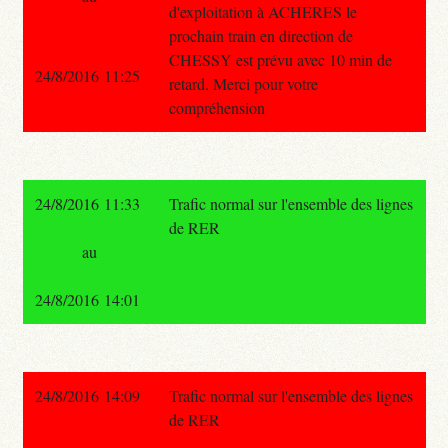
d'exploitation à ACHERES le
prochain train en direction de
CHESSY est prévu avec 10 min de
24/8/2016 11:25
retard. Merci pour votre
compréhension
24/8/2016 11:33
Trafic normal sur l'ensemble des lignes
de RER
au
24/8/2016 14:01
24/8/2016 14:09
Trafic normal sur l'ensemble des lignes
de RER