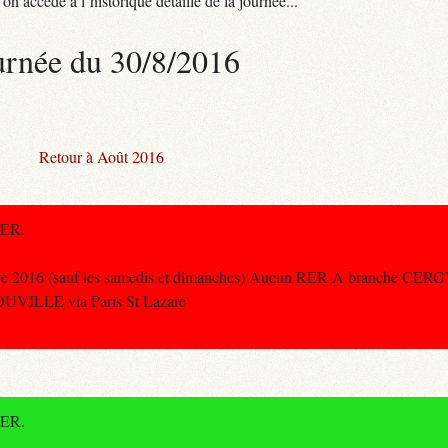
n accède à l’historique détaillé de la journée...
urnée du 30/8/2016
Retour à Août 2016
RER.
e 2016 (sauf les samedis et dimanches) Aucun RER A branche CERG
UVILLE via Paris St Lazare
RER.