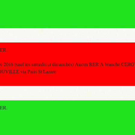
RER.
e 2016 (sauf les samedis et dimanches) Aucun RER A branche CERG
UVILLE via Paris St Lazare
RER.