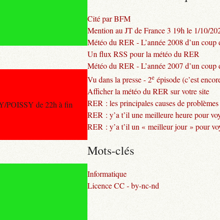
Cité par BFM
Mention au JT de France 3 19h le 1/10/20
Météo du RER - L’année 2008 d’un coup d
Un flux RSS pour la météo du RER
Météo du RER - L’année 2007 d’un coup d
e
Vu dans la presse - 2
épisode (c’est encore
Afficher la météo du RER sur votre site
RER : les principales causes de problèmes
Y/POISSY de 22h à fin
RER : y’a t’il une meilleure heure pour vo
RER : y’a t’il un « meilleur jour » pour v
Mots-clés
Informatique
Licence CC - by-nc-nd