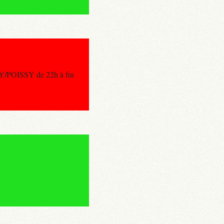
Y/POISSY de 22h à fin