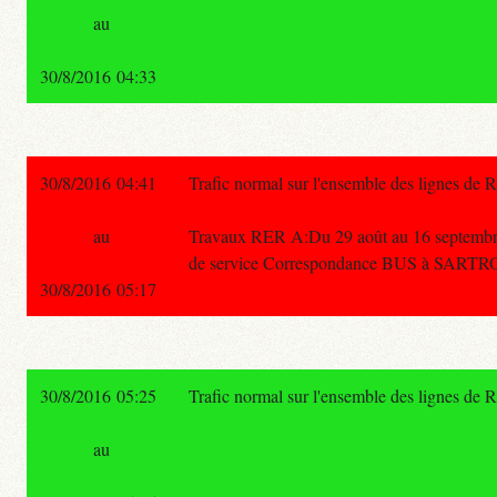
au
30/8/2016 04:33
30/8/2016 04:41
Trafic normal sur l'ensemble des lignes de 
au
Travaux RER A:Du 29 août au 16 septembr
de service Correspondance BUS à SARTRO
30/8/2016 05:17
30/8/2016 05:25
Trafic normal sur l'ensemble des lignes de 
au