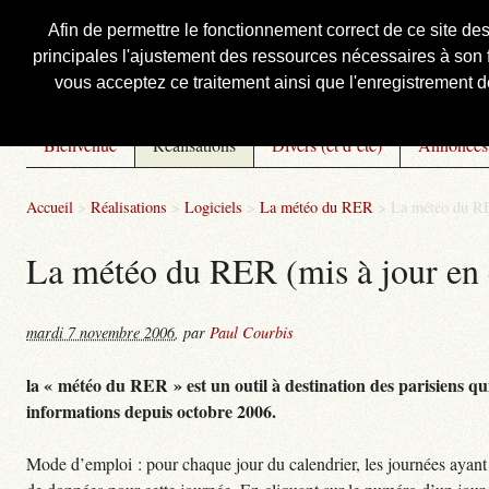
Afin de permettre le fonctionnement correct de ce site de
principales l'ajustement des ressources nécessaires à son f
Courbis, « LE » Blog Officiel
vous acceptez ce traitement ainsi que l'enregistrement de
Bienvenue
Réalisations
Divers (et d’été)
Annonces
Accueil
>
Réalisations
>
Logiciels
>
La météo du RER
>
La météo du RE
La météo du RER (mis à jour en 
mardi 7 novembre 2006
,
par
Paul Courbis
la « météo du RER » est un outil à destination des parisiens qui
informations depuis octobre 2006.
Mode d’emploi : pour chaque jour du calendrier, les journées ayant 