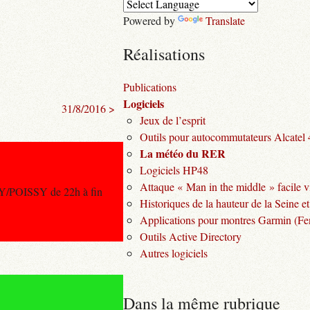
Powered by
Translate
Réalisations
Publications
Logiciels
31/8/2016 >
Jeux de l’esprit
Outils pour autocommutateurs Alcatel
La météo du RER
Logiciels HP48
Attaque « Man in the middle » facile v
Y/POISSY de 22h à fin
Historiques de la hauteur de la Seine et
Applications pour montres Garmin (Fen
Outils Active Directory
Autres logiciels
Dans la même rubrique