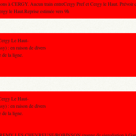
ons à CERGY. Aucun train entreCergy Pref et Cergy le Haut. Prévoir de
Cergy le Haut.Reprise estimée vers 9h
Cergy Le Haut-
y) : en raison de divers
e de la ligne.
Cergy Le Haut-
y) : en raison de divers
e de la ligne.
e ST REMY LES CHEVREUSE/ROBINSON (panne de signaliation à Gar