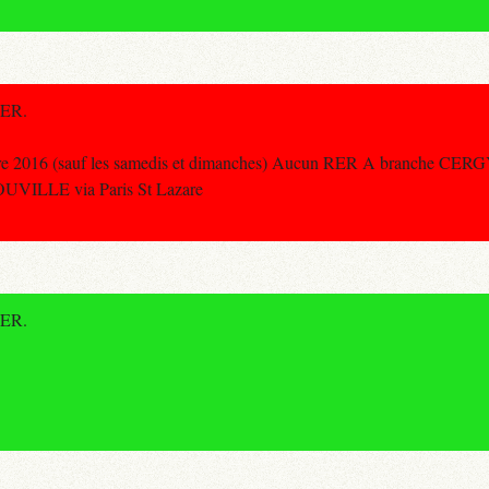
RER.
e 2016 (sauf les samedis et dimanches) Aucun RER A branche CERG
UVILLE via Paris St Lazare
RER.