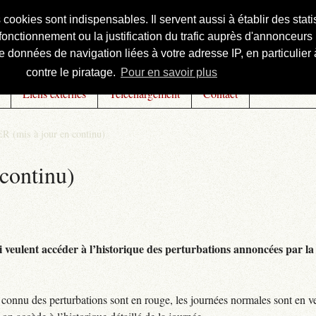
s cookies sont indispensables. Il servent aussi à établir des st
onctionnement ou la justification du trafic auprès d'annonceurs 
 données de navigation liées à votre adresse IP, en particulier à
contre le piratage.
Pour en savoir plus
Liens externes
Téléchargement
Contact
R (mis à jour en continu)
continu)
 veulent accéder à l’historique des perturbations annoncées par la 
connu des perturbations sont en rouge, les journées normales sont en ve