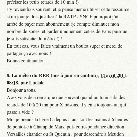
préciser les petits retards de 10 min !) !
J’y reviendrais souvent, et je pense même utiliser cette ressource
si un jour je dois justifier à la RATP - SNCF pourquoi j’ai
arrêté de payer mon abonnement (je compte diminuer mon
nombre de zones, et garder uniquement celles de Paris puisque
je suis satisfaite du métro !) !
En tout cas, vous faîtes vraiment un boulot super et merci de
partager ça avec nous !
Bonne continuation
8.
La météo du RER (mis à jour en continu),
14 avril 2011,
08:18
,
par
Luciole
Bonjour a tous,
Avez vous deja remarqué que souvent quand un train subi des
retards de 10 à 20 mn pour X raisons, il y en a toujours un qui
passe à vide ?
Moi je prends la ligne C depuis 5 ans tout les matins à 6 heures
de pontoise à Champ de Mars, puis correspondance direction
Versailles chantier ou St Quentin , pour descendre à Meudon