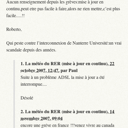
Aucun renseignement depuis les grèves:mise à jour en
continu,peut etre pas facile à faire,alors ne rien mettre,c’est plus
facile.....!!
Roberto,
Qui peste contre l’interconnexion de Nanterre Université:un vrai
scandale depuis des années.
1.
La météo du RER (mise à jour en continu),
22
octobre 2007, 12:47
,
par
Paul
Suite à un problème ADSL la mise à jour a été
interrompue....
Désolé
2.
La météo du RER (mise à jour en continu),
14
novembre 2007, 09:04
encore une gréve en france !!!venez vivre au canada