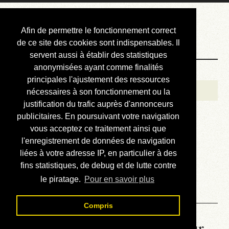
Courbis, « LE »
Afin de permettre le fonctionnement correct
Blog Officiel
de ce site des cookies sont indispensables. Il
servent aussi à établir des statistiques
anonymisées ayant comme finalités
Bienvenue
principales l'ajustement des ressources
Réalisations
nécessaires à son fonctionnement ou la
justification du trafic auprès d'annonceurs
Divers (et d’été)
publicitaires. En poursuivant votre navigation
vous acceptez ce traitement ainsi que
Annonces
l'enregistrement de données de navigation
Liens externes
liées à votre adresse IP, en particulier à des
fins statistiques, de debug et de lutte contre
Téléchargement
le piratage.
Pour en savoir plus
Contact
Compris
La météo du RER (mis à jour