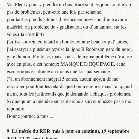
Val Fleury pour y prendre un bus. Rare sont les jours ou il n’y à
pas de problemes, peut-etre une fois par semaine.
pourtant je prends 2 trains d’avance en prévision d’une avarie
matériel, ou problème de signalisation, ou d’un animal sur les
voies,( la c’est fort)
j’arrive souvent en retard au boulot comme beaucoup d’autres,
j’ai essayer à plusieurs reprise la ligne B Robinson gare du nord,
gare du nord Pontoise, mais la aussi le meme problème d’excuse
avec en plus, c’est honteux MANQUE D EQUIPAGE, cette
excuse nous est donné au moins une fois par semaine.
J’ai un abonnement intégral 5 zones, aucun moyen de me
retourner pour tout les retards que l’on me retire, mais j’ai quand
meme tout les justificatifs que je demande à chaques problemes.
Si quelqu’un à une idée sur la marche a suivre n’hésité pas a me
repondre.
Bonne journée à tous ...
9.
La météo du RER (mis à jour en continu),
19 septembre
2011, 22:27
,
par
Chapes