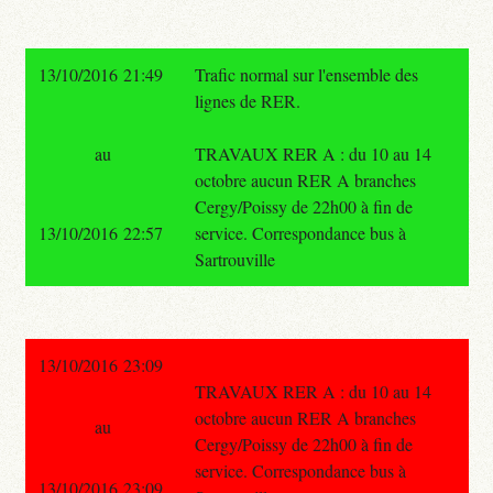
13/10/2016 21:49
Trafic normal sur l'ensemble des
lignes de RER.
au
TRAVAUX RER A : du 10 au 14
octobre aucun RER A branches
Cergy/Poissy de 22h00 à fin de
13/10/2016 22:57
service. Correspondance bus à
Sartrouville
13/10/2016 23:09
TRAVAUX RER A : du 10 au 14
octobre aucun RER A branches
au
Cergy/Poissy de 22h00 à fin de
service. Correspondance bus à
13/10/2016 23:09