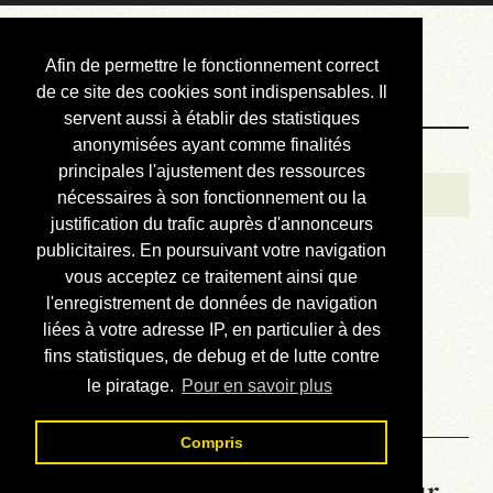
Courbis, « LE »
Afin de permettre le fonctionnement correct
Blog Officiel
de ce site des cookies sont indispensables. Il
servent aussi à établir des statistiques
anonymisées ayant comme finalités
Bienvenue
principales l'ajustement des ressources
Réalisations
nécessaires à son fonctionnement ou la
justification du trafic auprès d'annonceurs
Divers (et d’été)
publicitaires. En poursuivant votre navigation
vous acceptez ce traitement ainsi que
Annonces
l'enregistrement de données de navigation
Liens externes
liées à votre adresse IP, en particulier à des
fins statistiques, de debug et de lutte contre
Téléchargement
le piratage.
Pour en savoir plus
Contact
Compris
La météo du RER (mis à jour