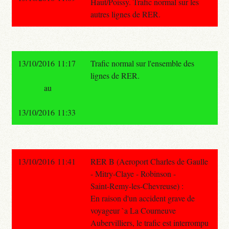
Haut/Poissy. Trafic normal sur les
autres lignes de RER.
13/10/2016 11:17
Trafic normal sur l'ensemble des
lignes de RER.
au
13/10/2016 11:33
13/10/2016 11:41
RER B (Aeroport Charles de Gaulle
- Mitry-Claye - Robinson -
Saint-Remy-les-Chevreuse) :
En raison d'un accident grave de
voyageur `a La Courneuve
Aubervilliers, le trafic est interrompu