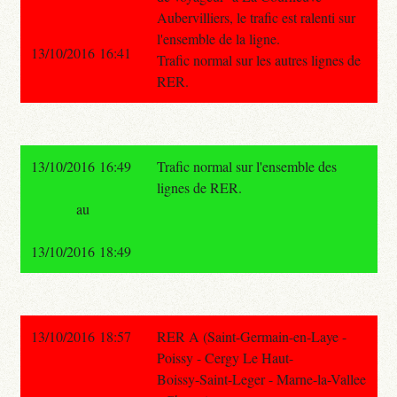
Aubervilliers, le trafic est ralenti sur
l'ensemble de la ligne.
13/10/2016 16:41
Trafic normal sur les autres lignes de
RER.
13/10/2016 16:49
Trafic normal sur l'ensemble des
lignes de RER.
au
13/10/2016 18:49
13/10/2016 18:57
RER A (Saint-Germain-en-Laye -
Poissy - Cergy Le Haut-
Boissy-Saint-Leger - Marne-la-Vallee