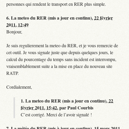
personnes qui rendent le transport en RER plus simple.
6.
La meteo du RER (mis a jour en continu),
22 février
2011, 12:49
Bonjour,
Je suis regulierement la meteo du RER, et je vous remercie de
cet outil. Je vous signale juste que depuis quelques jours, le
calcul du pourcentage du temps sans incident est interrompu,
vraisemblablement suite a la mise en place du nouveau site
RATP.
Cordialement,
1.
La meteo du RER (mis a jour en continu),
22
février 2011, 15:42
,
par
Paul Courbis
C’est corrigé. Merci de l’avoir signalé !
7.
La météo du RER (mis à jour en continu),
15 mars 2011,