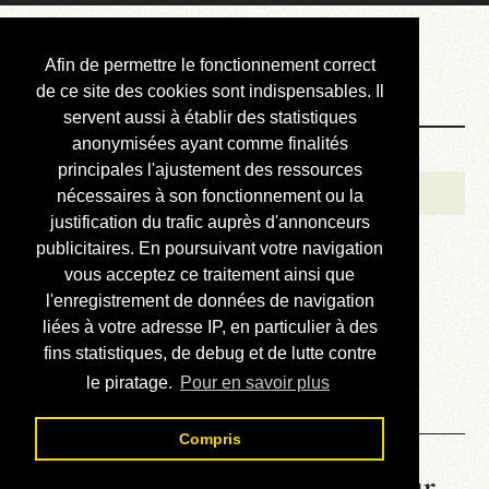
Courbis, « LE »
Afin de permettre le fonctionnement correct
Blog Officiel
de ce site des cookies sont indispensables. Il
servent aussi à établir des statistiques
anonymisées ayant comme finalités
Bienvenue
principales l'ajustement des ressources
Réalisations
nécessaires à son fonctionnement ou la
justification du trafic auprès d'annonceurs
Divers (et d’été)
publicitaires. En poursuivant votre navigation
vous acceptez ce traitement ainsi que
Annonces
l'enregistrement de données de navigation
Liens externes
liées à votre adresse IP, en particulier à des
fins statistiques, de debug et de lutte contre
Téléchargement
le piratage.
Pour en savoir plus
Contact
Compris
La météo du RER (mis à jour