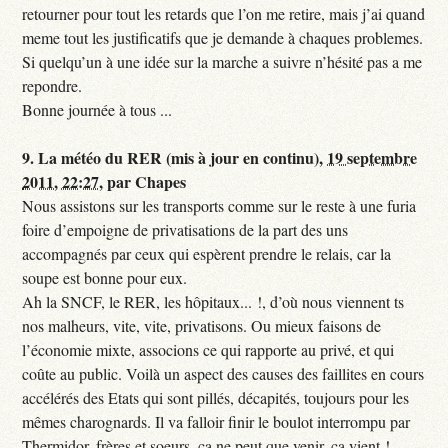
retourner pour tout les retards que l’on me retire, mais j’ai quand
meme tout les justificatifs que je demande à chaques problemes.
Si quelqu’un à une idée sur la marche a suivre n’hésité pas a me
repondre.
Bonne journée à tous ...
9.
La météo du RER (mis à jour en continu),
19 septembre
2011, 22:27
,
par
Chapes
Nous assistons sur les transports comme sur le reste à une furia
foire d’empoigne de privatisations de la part des uns
accompagnés par ceux qui espèrent prendre le relais, car la
soupe est bonne pour eux.
Ah la SNCF, le RER, les hôpitaux... !, d’où nous viennent ts
nos malheurs, vite, vite, privatisons. Ou mieux faisons de
l’économie mixte, associons ce qui rapporte au privé, et qui
coûte au public. Voilà un aspect des causes des faillites en cours
accélérés des Etats qui sont pillés, décapités, toujours pour les
mêmes charognards. Il va falloir finir le boulot interrompu par
Thermidor, frères et soeurs, ça ne peut que venir, ça vient !