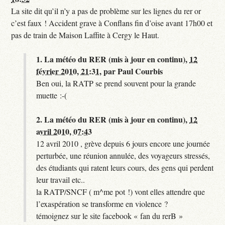
La site dit qu’il n’y a pas de problème sur les lignes du rer or
c’est faux ! Accident grave à Conflans fin d’oise avant 17h00 et
pas de train de Maison Laffite à Cergy le Haut.
1.
La météo du RER (mis à jour en continu),
12
février 2010, 21:31
,
par
Paul Courbis
Ben oui, la RATP se prend souvent pour la grande
muette :-(
2.
La météo du RER (mis à jour en continu),
12
avril 2010, 07:43
12 avril 2010 , grève depuis 6 jours encore une journée
perturbée, une réunion annulée, des voyageurs stressés,
des étudiants qui ratent leurs cours, des gens qui perdent
leur travail etc..
la RATP/SNCF ( m^me pot !) vont elles attendre que
l’exaspération se transforme en violence ?
témoignez sur le site facebook « fan du rerB »