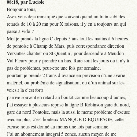
08:18
,
par
Luciole
Bonjour a tous,
Avez vous deja remarqué que souvent quand un train subi des
retards de 10 à 20 mn pour X raisons, il y en a toujours un qui
passe à vide ?
Moi je prends la ligne C depuis 5 ans tout les matins à 6 heures
de pontoise à Champ de Mars, puis correspondance direction
Versailles chantier ou St Quentin , pour descendre à Meudon
Val Fleury pour y prendre un bus. Rare sont les jours ou il n’y à
pas de problemes, peut-etre une fois par semaine.
pourtant je prends 2 trains d’avance en prévision d’une avarie
matériel, ou problème de signalisation, ou d’un animal sur les
voies,( la c’est fort)
j’arrive souvent en retard au boulot comme beaucoup d’autres,
j’ai essayer à plusieurs reprise la ligne B Robinson gare du nord,
gare du nord Pontoise, mais la aussi le meme problème d’excuse
avec en plus, c’est honteux MANQUE D EQUIPAGE, cette
excuse nous est donné au moins une fois par semaine.
J’ai un abonnement intégral 5 zones, aucun moyen de me