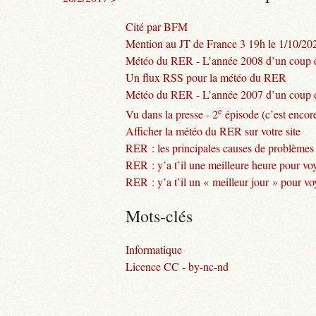
Cité par BFM
Mention au JT de France 3 19h le 1/10/20
Météo du RER - L’année 2008 d’un coup d
Un flux RSS pour la météo du RER
Météo du RER - L’année 2007 d’un coup d
e
Vu dans la presse - 2
épisode (c’est encore
Afficher la météo du RER sur votre site
RER : les principales causes de problèmes
RER : y’a t’il une meilleure heure pour vo
RER : y’a t’il un « meilleur jour » pour v
Mots-clés
Informatique
Licence CC - by-nc-nd