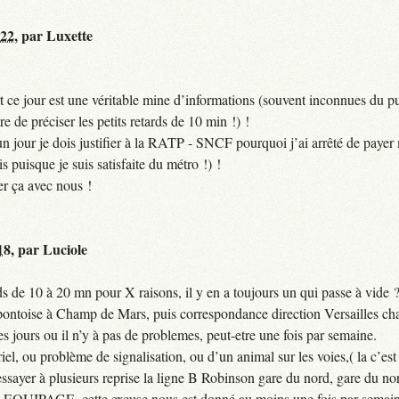
:22
,
par
Luxette
 ce jour est une véritable mine d’informations (souvent inconnues du pub
ire de préciser les petits retards de 10 min !) !
si un jour je dois justifier à la RATP - SNCF pourquoi j’ai arrêté de pa
puisque je suis satisfaite du métro !) !
er ça avec nous !
18
,
par
Luciole
 de 10 à 20 mn pour X raisons, il y en a toujours un qui passe à vide 
 pontoise à Champ de Mars, puis correspondance direction Versailles cha
jours ou il n’y à pas de problemes, peut-etre une fois par semaine.
el, ou problème de signalisation, ou d’un animal sur les voies,( la c’est 
ssayer à plusieurs reprise la ligne B Robinson gare du nord, gare du nor
QUIPAGE, cette excuse nous est donné au moins une fois par semain