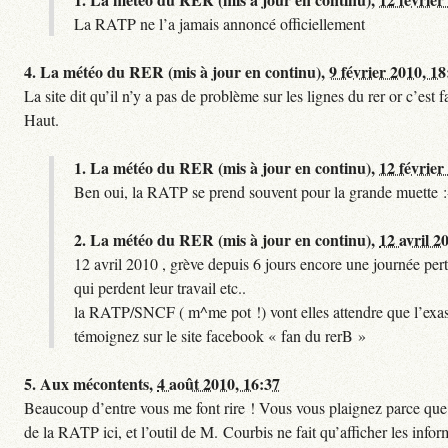
La RATP ne l’a jamais annoncé officiellement
4.
La météo du RER (mis à jour en continu),
9 février 2010, 18
La site dit qu’il n’y a pas de problème sur les lignes du rer or c’es
Haut.
1.
La météo du RER (mis à jour en continu),
12 février
Ben oui, la RATP se prend souvent pour la grande muette :
2.
La météo du RER (mis à jour en continu),
12 avril 2
12 avril 2010 , grève depuis 6 jours encore une journée pert
qui perdent leur travail etc..
la RATP/SNCF ( m^me pot !) vont elles attendre que l’exas
témoignez sur le site facebook « fan du rerB »
5.
Aux mécontents,
4 août 2010, 16:37
Beaucoup d’entre vous me font rire ! Vous vous plaignez parce que ce
de la RATP ici, et l’outil de M. Courbis ne fait qu’afficher les inf