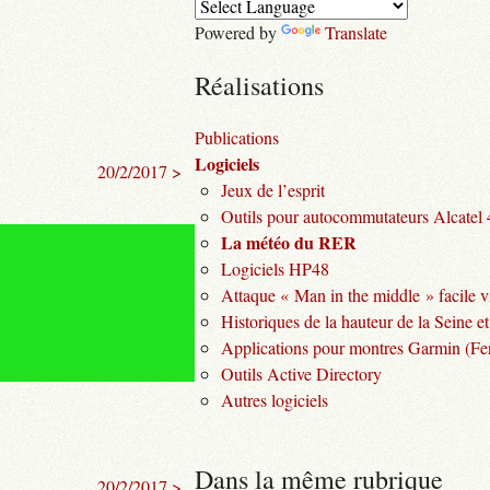
Powered by
Translate
Réalisations
Publications
Logiciels
20/2/2017 >
Jeux de l’esprit
Outils pour autocommutateurs Alcatel
La météo du RER
Logiciels HP48
Attaque « Man in the middle » facile v
Historiques de la hauteur de la Seine et
Applications pour montres Garmin (Fen
Outils Active Directory
Autres logiciels
Dans la même rubrique
20/2/2017 >