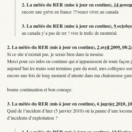
2.
La météo du RER (mise à jour en continu),
14 novem
encore une gréve en france !!!venez vivre au canada
3.
La météo du RER (mise à jour en continu),
9 octobre
au canada y’a pas de rer ! vive le trafic de montréal.
2.
La météo du RER (mis à jour en continu),
2 avril 2009, 08:2
Si ce site n’existait pas, je serais bien dans la mouise.
Merci pour ces infos en continue qui n’apparaissent de toute façon ja
aujourd’hui les trains sont terminus gare du nord, mes collègues sont
encore une fois de long moment d’attente dans ma chaleureuse gare
bonne continuation et bon courage.
3.
La météo du RER (mis à jour en continu),
6 janvier 2010, 1
Quid de l’incident d’hier (5 janvier 2010) où la panne d’une locomo
d’incidents d’exploitation ?
1.
La météo du RER (mis à jour en continu),
12 février