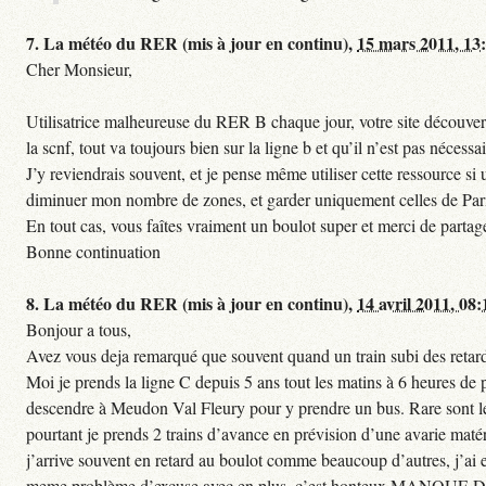
7.
La météo du RER (mis à jour en continu),
15 mars 2011, 13
Cher Monsieur,
Utilisatrice malheureuse du RER B chaque jour, votre site découvert
la scnf, tout va toujours bien sur la ligne b et qu’il n’est pas nécessa
J’y reviendrais souvent, et je pense même utiliser cette ressource 
diminuer mon nombre de zones, et garder uniquement celles de Paris 
En tout cas, vous faîtes vraiment un boulot super et merci de partag
Bonne continuation
8.
La météo du RER (mis à jour en continu),
14 avril 2011, 08:
Bonjour a tous,
Avez vous deja remarqué que souvent quand un train subi des retards
Moi je prends la ligne C depuis 5 ans tout les matins à 6 heures de
descendre à Meudon Val Fleury pour y prendre un bus. Rare sont les 
pourtant je prends 2 trains d’avance en prévision d’une avarie matéri
j’arrive souvent en retard au boulot comme beaucoup d’autres, j’ai e
meme problème d’excuse avec en plus, c’est honteux MANQUE D E