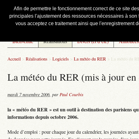
Afin de permettre le fonctionnement correct de ce site de
principales l'ajustement des ressources nécessaires à son f
Courbis, « LE » Blog Officiel
vous acceptez ce traitement ainsi que l'enregistrement de
Bienvenue
Réalisations
Divers (et d’été)
Annonces
Accueil
>
Réalisations
>
Logiciels
>
La météo du RER
>
La météo du RE
La météo du RER (mis à jour en 
mardi 7 novembre 2006
,
par
Paul Courbis
la « météo du RER » est un outil à destination des parisiens qui
informations depuis octobre 2006.
Mode d’emploi : pour chaque jour du calendrier, les journées ayant 