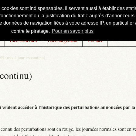
s cookies sont indispensables. Il servent aussi à établir des st
onctionnement ou la justification du trafic auprès d'annonceurs 
 données de navigation liées à votre adresse IP, en particulier à
contre le piratage.
Pour en savoir plus
Liens externes
Téléchargement
Contact
R (mis à jour en continu)
continu)
 veulent accéder à l’historique des perturbations annoncées par la 
connu des perturbations sont en rouge, les journées normales sont en ve