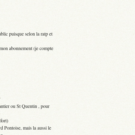
lic puisque selon la ratp et
yer mon abonnement (je compte
?
ntier ou St Quentin , pour
fort)
d Pontoise, mais la aussi le
e.