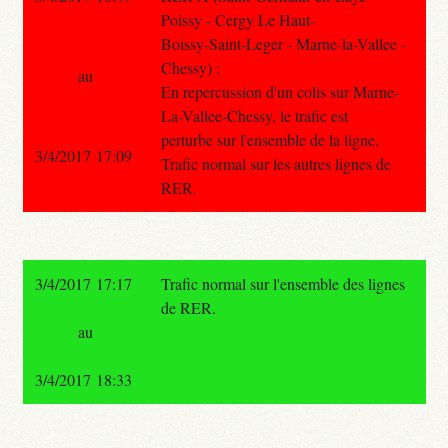
Poissy - Cergy Le Haut-
Boissy-Saint-Leger - Marne-la-Vallee -
Chessy) :
au
En repercussion d'un colis sur Marne-
La-Vallee-Chessy, le trafic est
perturbe sur l'ensemble de la ligne.
3/4/2017 17:09
Trafic normal sur les autres lignes de
RER.
3/4/2017 17:17
Trafic normal sur l'ensemble des lignes
de RER.
au
3/4/2017 18:33