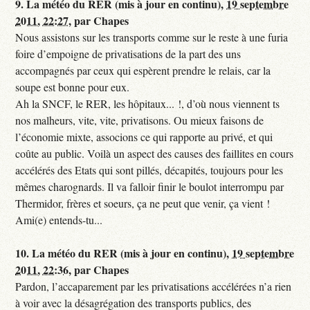
9.
La météo du RER (mis à jour en continu),
19 septembre
2011, 22:27
,
par
Chapes
Nous assistons sur les transports comme sur le reste à une furia
foire d’empoigne de privatisations de la part des uns
accompagnés par ceux qui espèrent prendre le relais, car la
soupe est bonne pour eux.
Ah la SNCF, le RER, les hôpitaux... !, d’où nous viennent ts
nos malheurs, vite, vite, privatisons. Ou mieux faisons de
l’économie mixte, associons ce qui rapporte au privé, et qui
coûte au public. Voilà un aspect des causes des faillites en cours
accélérés des Etats qui sont pillés, décapités, toujours pour les
mêmes charognards. Il va falloir finir le boulot interrompu par
Thermidor, frères et soeurs, ça ne peut que venir, ça vient !
Ami(e) entends-tu...
10.
La météo du RER (mis à jour en continu),
19 septembre
2011, 22:36
,
par
Chapes
Pardon, l’accaparement par les privatisations accélérées n’a rien
à voir avec la désagrégation des transports publics, des