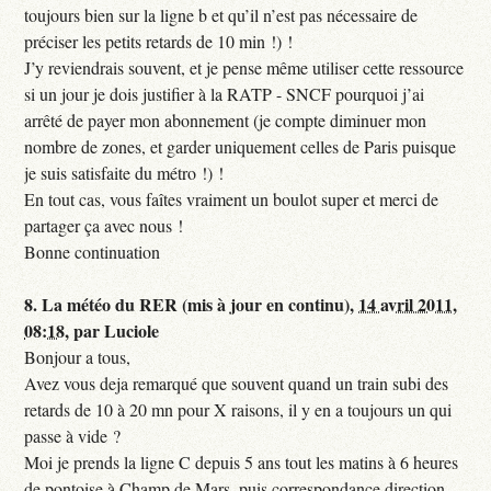
toujours bien sur la ligne b et qu’il n’est pas nécessaire de
préciser les petits retards de 10 min !) !
J’y reviendrais souvent, et je pense même utiliser cette ressource
si un jour je dois justifier à la RATP - SNCF pourquoi j’ai
arrêté de payer mon abonnement (je compte diminuer mon
nombre de zones, et garder uniquement celles de Paris puisque
je suis satisfaite du métro !) !
En tout cas, vous faîtes vraiment un boulot super et merci de
partager ça avec nous !
Bonne continuation
8.
La météo du RER (mis à jour en continu),
14 avril 2011,
08:18
,
par
Luciole
Bonjour a tous,
Avez vous deja remarqué que souvent quand un train subi des
retards de 10 à 20 mn pour X raisons, il y en a toujours un qui
passe à vide ?
Moi je prends la ligne C depuis 5 ans tout les matins à 6 heures
de pontoise à Champ de Mars, puis correspondance direction