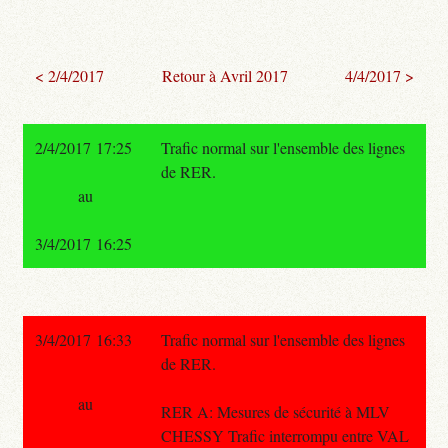
< 2/4/2017
Retour à Avril 2017
4/4/2017 >
2/4/2017 17:25
Trafic normal sur l'ensemble des lignes
de RER.
au
3/4/2017 16:25
3/4/2017 16:33
Trafic normal sur l'ensemble des lignes
de RER.
au
RER A: Mesures de sécurité à MLV
CHESSY Trafic interrompu entre VAL