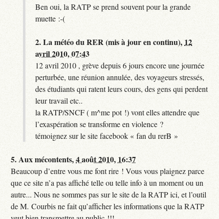
Ben oui, la RATP se prend souvent pour la grande
muette :-(
2.
La météo du RER (mis à jour en continu),
12
avril 2010, 07:43
12 avril 2010 , grève depuis 6 jours encore une journée
perturbée, une réunion annulée, des voyageurs stressés,
des étudiants qui ratent leurs cours, des gens qui perdent
leur travail etc..
la RATP/SNCF ( m^me pot !) vont elles attendre que
l’exaspération se transforme en violence ?
témoignez sur le site facebook « fan du rerB »
5.
Aux mécontents,
4 août 2010, 16:37
Beaucoup d’entre vous me font rire ! Vous vous plaignez parce
que ce site n’a pas affiché telle ou telle info à un moment ou un
autre... Nous ne sommes pas sur le site de la RATP ici, et l’outil
de M. Courbis ne fait qu’afficher les informations que la RATP
veut bien transmettre au public !!!