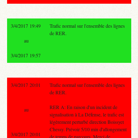
3/4/2017 19:49
Trafic normal sur l'ensemble des lignes
de RER.
au
3/4/2017 19:57
3/4/2017 20:01
Trafic normal sur l'ensemble des lignes
de RER.
RER A: En raison d'un incident de
au
signalisation à La Défense, le trafic est
légèrement perturbé direction Boissyet
Chessy. Prévoir 5/10 min d'allongement
3/4/2017 20:01
de temps de parcours. Merci de