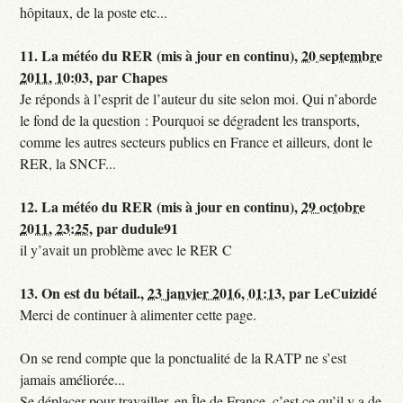
hôpitaux, de la poste etc...
11.
La météo du RER (mis à jour en continu),
20 septembre
2011, 10:03
,
par
Chapes
Je réponds à l’esprit de l’auteur du site selon moi. Qui n’aborde
le fond de la question : Pourquoi se dégradent les transports,
comme les autres secteurs publics en France et ailleurs, dont le
RER, la SNCF...
12.
La météo du RER (mis à jour en continu),
29 octobre
2011, 23:25
,
par
dudule91
il y’avait un problème avec le RER C
13.
On est du bétail.,
23 janvier 2016, 01:13
,
par
LeCuizidé
Merci de continuer à alimenter cette page.
On se rend compte que la ponctualité de la RATP ne s’est
jamais améliorée...
Se déplacer pour travailler, en Île de France, c’est ce qu’il y a de