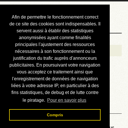
Courbis, « LE »
Afin de permettre le fonctionnement correct
Blog Officiel
de ce site des cookies sont indispensables. Il
servent aussi à établir des statistiques
anonymisées ayant comme finalités
Bienvenue
principales l'ajustement des ressources
Réalisations
nécessaires à son fonctionnement ou la
justification du trafic auprès d'annonceurs
Divers (et d’été)
publicitaires. En poursuivant votre navigation
vous acceptez ce traitement ainsi que
Annonces
l'enregistrement de données de navigation
Liens externes
liées à votre adresse IP, en particulier à des
fins statistiques, de debug et de lutte contre
Téléchargement
le piratage.
Pour en savoir plus
Contact
Compris
La météo du RER (mis à jour