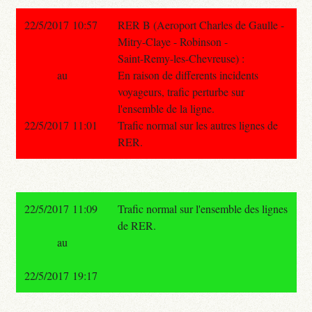
22/5/2017 10:57
RER B (Aeroport Charles de Gaulle -
Mitry-Claye - Robinson -
Saint-Remy-les-Chevreuse) :
au
En raison de differents incidents
voyageurs, trafic perturbe sur
l'ensemble de la ligne.
22/5/2017 11:01
Trafic normal sur les autres lignes de
RER.
22/5/2017 11:09
Trafic normal sur l'ensemble des lignes
de RER.
au
22/5/2017 19:17