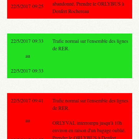
abandonné. Prendre le ORLYBUS à
22/5/2017 09:25
Denfert Rochereau
22/5/2017 09:33
Trafic normal sur l'ensemble des lignes
de RER.
au
22/5/2017 09:33
22/5/2017 09:41
Trafic normal sur l'ensemble des lignes
de RER.
au
ORLYVAL interrompu jusqu'à 10h
environ en raison d'un bagage oublié.
Prendre le ORLYBUS à Denfert