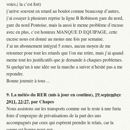
voies,( la c’est fort)
j’arrive souvent en retard au boulot comme beaucoup d’autres,
j’ai essayer à plusieurs reprise la ligne B Robinson gare du nord,
gare du nord Pontoise, mais la aussi le meme problème d’excuse
avec en plus, c’est honteux MANQUE D EQUIPAGE, cette
excuse nous est donné au moins une fois par semaine.
J’ai un abonnement intégral 5 zones, aucun moyen de me
retourner pour tout les retards que l’on me retire, mais j’ai quand
meme tout les justificatifs que je demande à chaques problemes.
Si quelqu’un à une idée sur la marche a suivre n’hésité pas a me
repondre.
Bonne journée à tous ...
9.
La météo du RER (mis à jour en continu),
19 septembre
2011, 22:27
,
par
Chapes
Nous assistons sur les transports comme sur le reste à une furia
foire d’empoigne de privatisations de la part des uns
accompagnés par ceux qui espèrent prendre le relais, car la
soupe est bonne pour eux.