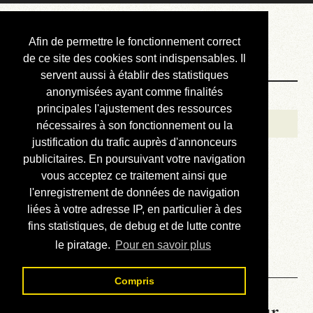
Courbis, « LE »
Afin de permettre le fonctionnement correct
Blog Officiel
de ce site des cookies sont indispensables. Il
servent aussi à établir des statistiques
anonymisées ayant comme finalités
Bienvenue
principales l'ajustement des ressources
Réalisations
nécessaires à son fonctionnement ou la
justification du trafic auprès d'annonceurs
Divers (et d’été)
publicitaires. En poursuivant votre navigation
vous acceptez ce traitement ainsi que
Annonces
l'enregistrement de données de navigation
Liens externes
liées à votre adresse IP, en particulier à des
fins statistiques, de debug et de lutte contre
Téléchargement
le piratage.
Pour en savoir plus
Contact
Compris
La météo du RER (mis à jour