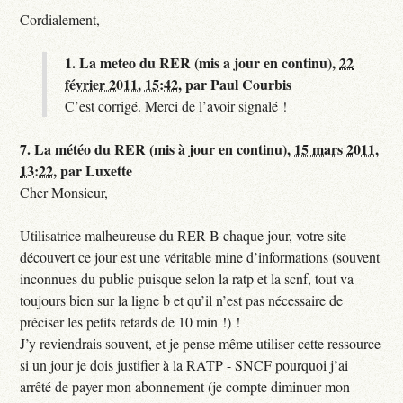
Cordialement,
1.
La meteo du RER (mis a jour en continu),
22
février 2011, 15:42
,
par
Paul Courbis
C’est corrigé. Merci de l’avoir signalé !
7.
La météo du RER (mis à jour en continu),
15 mars 2011,
13:22
,
par
Luxette
Cher Monsieur,
Utilisatrice malheureuse du RER B chaque jour, votre site
découvert ce jour est une véritable mine d’informations (souvent
inconnues du public puisque selon la ratp et la scnf, tout va
toujours bien sur la ligne b et qu’il n’est pas nécessaire de
préciser les petits retards de 10 min !) !
J’y reviendrais souvent, et je pense même utiliser cette ressource
si un jour je dois justifier à la RATP - SNCF pourquoi j’ai
arrêté de payer mon abonnement (je compte diminuer mon