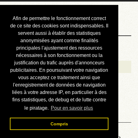
Courbis, « LE »
Afin de permettre le fonctionnement correct
Blog Officiel
de ce site des cookies sont indispensables. Il
servent aussi à établir des statistiques
anonymisées ayant comme finalités
Bienvenue
principales l'ajustement des ressources
Réalisations
nécessaires à son fonctionnement ou la
justification du trafic auprès d'annonceurs
Divers (et d’été)
publicitaires. En poursuivant votre navigation
vous acceptez ce traitement ainsi que
Annonces
l'enregistrement de données de navigation
Liens externes
liées à votre adresse IP, en particulier à des
fins statistiques, de debug et de lutte contre
Téléchargement
le piratage.
Pour en savoir plus
Contact
Compris
Lire le manuel d’atelier de la