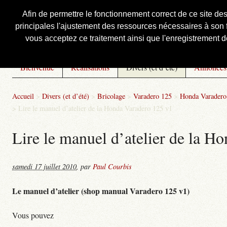
Afin de permettre le fonctionnement correct de ce site de
principales l'ajustement des ressources nécessaires à son f
Courbis, « LE » Blog Officiel
vous acceptez ce traitement ainsi que l'enregistrement de
Bienvenue
Réalisations
Divers (et d’été)
Annonces
Accueil
>
Divers (et d’été)
>
Bricolage
>
Varadero 125
>
Honda Varadero 
>
Lire le manuel d’atelier de la Honda Varadero 125 v1
Lire le manuel d’atelier de la H
samedi 17 juillet 2010
,
par
Paul Courbis
Le manuel d’atelier (shop manual Varadero 125 v1)
Vous pouvez