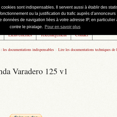
s cookies sont indispensables. Il servent aussi à établir des st
onctionnement ou la justification du trafic auprès d'annonceurs 
 données de navigation liées à votre adresse IP, en particulier à
contre le piratage.
Pour en savoir plus
Liens externes
Téléchargement
Contact
: les documentations indispensables
>
Lire les documentations techniques de 
onda Varadero 125 v1