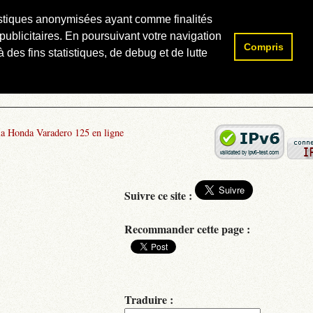
atistiques anonymisées ayant comme finalités
publicitaires. En poursuivant votre navigation
Compris
Rechercher :
 des fins statistiques, de debug et de lutte
la Honda Varadero 125 en ligne
Suivre ce site :
Recommander cette page :
Traduire :