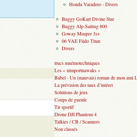
Honda Varadero - Divers
Buggy GoKart Divine Star
Buggy Alp-Saiting 800
Goway Msuper 3s+
06 VAE Fiido Titan
Divers
trucs mnémotechniques
Les « nimportnawaks »
Babel - Un (mauvais) roman de mon ami 
La prévision des taux d’intéret
Solutions de jeux
Coups de gueule
Tir sportif
Drone DJI Phantom 4
Talkies / CB / Scanners
Non classés