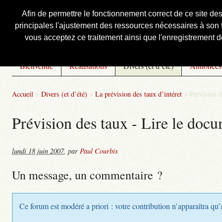
Afin de permettre le fonctionnement correct de ce site de
principales l'ajustement des ressources nécessaires à son f
Courbis, « LE » Blog Officiel
vous acceptez ce traitement ainsi que l'enregistrement de
Bienvenue
Réalisations
Divers (et d’été)
Annonces
Accueil
>
Divers (et d’été)
>
La prévision des taux d’intéret
>
Prévision d
Prévision des taux - Lire le docu
lundi 18 juin 2007
,
par
Paul Courbis
Un message, un commentaire ?
Ce forum est modéré a priori : votre contribution n’apparaîtra qu’