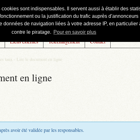
s cookies sont indispensables. Il servent aussi à établir des st
onctionnement ou la justification du trafic auprès d'annonceurs 
 données de navigation liées à votre adresse IP, en particulier à
contre le piratage.
Pour en savoir plus
Liens externes
Téléchargement
Contact
es taux - Lire le document en ligne
ment en ligne
après avoir été validée par les responsables.