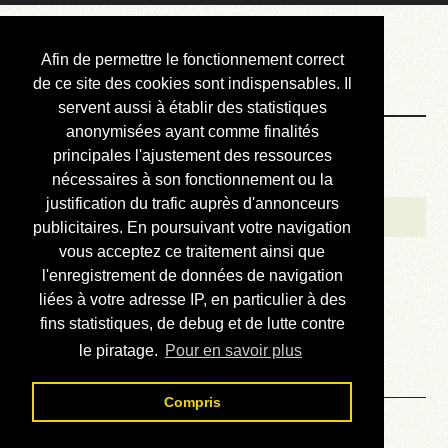
Courbis, « LE »
Afin de permettre le fonctionnement correct
Blog Officiel
de ce site des cookies sont indispensables. Il
servent aussi à établir des statistiques
anonymisées ayant comme finalités
Bienvenue
principales l'ajustement des ressources
Réalisations
nécessaires à son fonctionnement ou la
justification du trafic auprès d'annonceurs
Divers (et d’été)
publicitaires. En poursuivant votre navigation
vous acceptez ce traitement ainsi que
Annonces
l'enregistrement de données de navigation
Liens externes
liées à votre adresse IP, en particulier à des
fins statistiques, de debug et de lutte contre
Téléchargement
le piratage.
Pour en savoir plus
Contact
Compris
Prévision des taux - Lire le