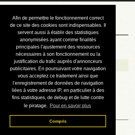
Courbis, « LE »
Afin de permettre le fonctionnement correct
Blog Officiel
de ce site des cookies sont indispensables. Il
servent aussi à établir des statistiques
anonymisées ayant comme finalités
Bienvenue
principales l'ajustement des ressources
Réalisations
nécessaires à son fonctionnement ou la
justification du trafic auprès d'annonceurs
Divers (et d’été)
publicitaires. En poursuivant votre navigation
vous acceptez ce traitement ainsi que
Annonces
l'enregistrement de données de navigation
Liens externes
liées à votre adresse IP, en particulier à des
fins statistiques, de debug et de lutte contre
Téléchargement
le piratage.
Pour en savoir plus
Contact
Compris
Prévision des taux - Lire le