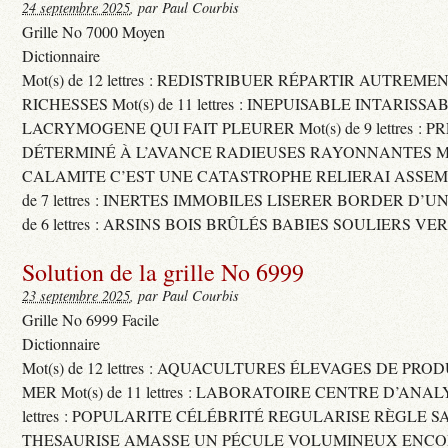
24 septembre 2025
, par Paul Courbis
Grille No 7000 Moyen
Dictionnaire
Mot(s) de 12 lettres : REDISTRIBUER RÉPARTIR AUTREME
RICHESSES Mot(s) de 11 lettres : INEPUISABLE INTARISSA
LACRYMOGENE QUI FAIT PLEURER Mot(s) de 9 lettres : P
DÉTERMINÉ À L’AVANCE RADIEUSES RAYONNANTES Mot(s) 
CALAMITE C’EST UNE CATASTROPHE RELIERAI ASSEMB
de 7 lettres : INERTES IMMOBILES LISERER BORDER D’U
de 6 lettres : ARSINS BOIS BRÛLÉS BABIES SOULIERS VE
Solution de la grille No 6999
23 septembre 2025
, par Paul Courbis
Grille No 6999 Facile
Dictionnaire
Mot(s) de 12 lettres : AQUACULTURES ÉLEVAGES DE PRO
MER Mot(s) de 11 lettres : LABORATOIRE CENTRE D’ANALYS
lettres : POPULARITE CÉLÉBRITÉ REGULARISE RÈGLE S
THESAURISE AMASSE UN PÉCULE VOLUMINEUX ENCOM