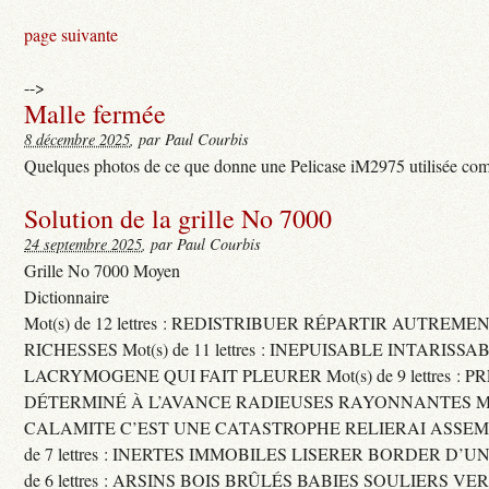
page suivante
-->
Malle fermée
8 décembre 2025
, par Paul Courbis
Quelques photos de ce que donne une Pelicase iM2975 utilisée com
Solution de la grille No 7000
24 septembre 2025
, par Paul Courbis
Grille No 7000 Moyen
Dictionnaire
Mot(s) de 12 lettres : REDISTRIBUER RÉPARTIR AUTREME
RICHESSES Mot(s) de 11 lettres : INEPUISABLE INTARISSA
LACRYMOGENE QUI FAIT PLEURER Mot(s) de 9 lettres : P
DÉTERMINÉ À L’AVANCE RADIEUSES RAYONNANTES Mot(s) 
CALAMITE C’EST UNE CATASTROPHE RELIERAI ASSEMB
de 7 lettres : INERTES IMMOBILES LISERER BORDER D’U
de 6 lettres : ARSINS BOIS BRÛLÉS BABIES SOULIERS VE