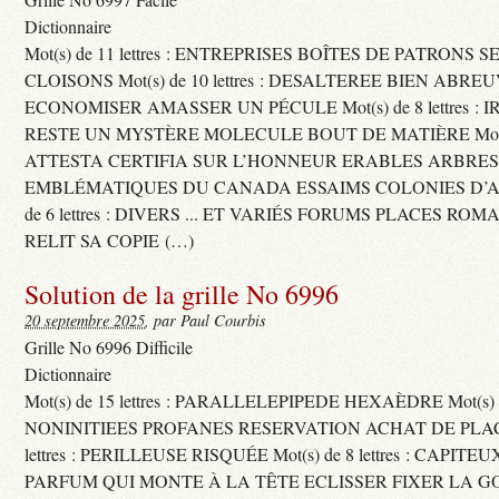
Dictionnaire
Mot(s) de 11 lettres : ENTREPRISES BOÎTES DE PATRONS
CLOISONS Mot(s) de 10 lettres : DESALTEREE BIEN ABRE
ECONOMISER AMASSER UN PÉCULE Mot(s) de 8 lettres : 
RESTE UN MYSTÈRE MOLECULE BOUT DE MATIÈRE Mot(s) d
ATTESTA CERTIFIA SUR L’HONNEUR ERABLES ARBRE
EMBLÉMATIQUES DU CANADA ESSAIMS COLONIES D’AB
de 6 lettres : DIVERS ... ET VARIÉS FORUMS PLACES RO
RELIT SA COPIE (…)
Solution de la grille No 6996
20 septembre 2025
, par Paul Courbis
Grille No 6996 Difficile
Dictionnaire
Mot(s) de 15 lettres : PARALLELEPIPEDE HEXAÈDRE Mot(s) de 
NONINITIEES PROFANES RESERVATION ACHAT DE PLACES
lettres : PERILLEUSE RISQUÉE Mot(s) de 8 lettres : CAPI
PARFUM QUI MONTE À LA TÊTE ECLISSER FIXER LA G