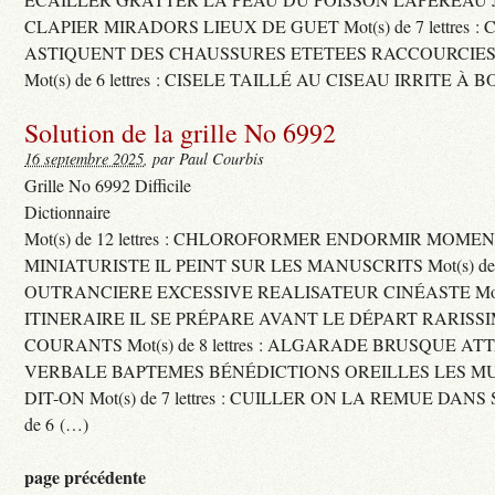
CLAPIER MIRADORS LIEUX DE GUET Mot(s) de 7 lettres : 
ASTIQUENT DES CHAUSSURES ETETEES RACCOURCIES
Mot(s) de 6 lettres : CISELE TAILLÉ AU CISEAU IRRITE À 
Solution de la grille No 6992
16 septembre 2025
, par Paul Courbis
Grille No 6992 Difficile
Dictionnaire
Mot(s) de 12 lettres : CHLOROFORMER ENDORMIR MO
MINIATURISTE IL PEINT SUR LES MANUSCRITS Mot(s) de 11 
OUTRANCIERE EXCESSIVE REALISATEUR CINÉASTE Mot(s) d
ITINERAIRE IL SE PRÉPARE AVANT LE DÉPART RARISS
COURANTS Mot(s) de 8 lettres : ALGARADE BRUSQUE A
VERBALE BAPTEMES BÉNÉDICTIONS OREILLES LES MU
DIT-ON Mot(s) de 7 lettres : CUILLER ON LA REMUE DANS 
de 6 (…)
page précédente