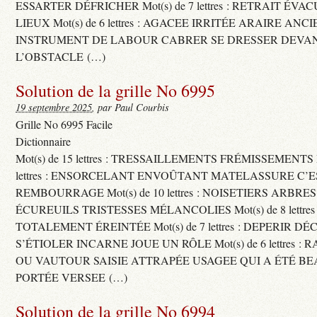
ESSARTER DÉFRICHER Mot(s) de 7 lettres : RETRAIT ÉV
LIEUX Mot(s) de 6 lettres : AGACEE IRRITÉE ARAIRE ANC
INSTRUMENT DE LABOUR CABRER SE DRESSER DEVA
L’OBSTACLE (…)
Solution de la grille No 6995
19 septembre 2025
, par Paul Courbis
Grille No 6995 Facile
Dictionnaire
Mot(s) de 15 lettres : TRESSAILLEMENTS FRÉMISSEMENTS M
lettres : ENSORCELANT ENVOÛTANT MATELASSURE C’
REMBOURRAGE Mot(s) de 10 lettres : NOISETIERS ARBRE
ÉCUREUILS TRISTESSES MÉLANCOLIES Mot(s) de 8 lettre
TOTALEMENT ÉREINTÉE Mot(s) de 7 lettres : DEPERIR DÉ
S’ÉTIOLER INCARNE JOUE UN RÔLE Mot(s) de 6 lettres :
OU VAUTOUR SAISIE ATTRAPÉE USAGEE QUI A ÉTÉ B
PORTÉE VERSEE (…)
Solution de la grille No 6994