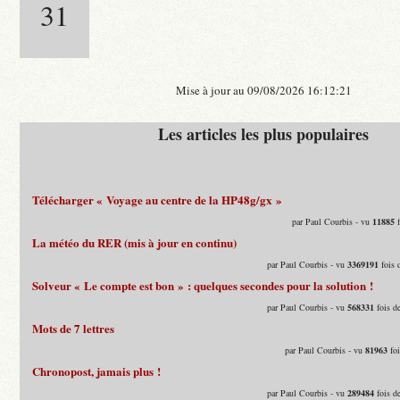
31
Mise à jour au 09/08/2026 16:12:21
Les articles les plus populaires
Télécharger « Voyage au centre de la HP48g/gx »
par Paul Courbis - vu
11885
f
La météo du RER (mis à jour en continu)
par Paul Courbis - vu
3369191
fois 
Solveur « Le compte est bon » : quelques secondes pour la solution !
par Paul Courbis - vu
568331
fois d
Mots de 7 lettres
par Paul Courbis - vu
81963
foi
Chronopost, jamais plus !
par Paul Courbis - vu
289484
fois d