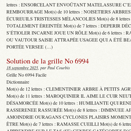
lettres : ENSORCELANT ENVOÛTANT MATELASSURE C’
REMBOURRAGE Mot(s) de 10 lettres : NOISETIERS ARBRE
ÉCUREUILS TRISTESSES MÉLANCOLIES Mot(s) de 8 lettre
TOTALEMENT ÉREINTÉE Mot(s) de 7 lettres : DEPERIR DÉ
S’ÉTIOLER INCARNE JOUE UN RÔLE Mot(s) de 6 lettres :
OU VAUTOUR SAISIE ATTRAPÉE USAGEE QUI A ÉTÉ B
PORTÉE VERSEE (…)
Solution de la grille No 6994
18 septembre 2025
, par Paul Courbis
Grille No 6994 Facile
Dictionnaire
Mot(s) de 12 lettres : CLEMENTINIER ARBRE À PETITS A
Mot(s) de 11 lettres : MAROQUINIER IL AIME LE CUIR NE
DÉSAMORCÉE Mot(s) de 10 lettres : HUMILIANTE QUI R
RASSERENEE RASSURÉE Mot(s) de 8 lettres : DIMINUEE A
AMOINDRIE OURAGANS CYCLONES PLAISIRS MOMENTS
ÊTRE Mot(s) de 7 lettres : RAMASSE CUEILLI Mot(s) de 6 let
APPRENDRE SUR LE TAS (SE) GENRES CATÉGORIES D’