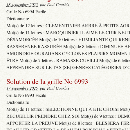
18 septembre 2025
, par Paul Courbis
Grille No 6994 Facile
Dictionnaire
Mot(s) de 12 lettres : CLEMENTINIER ARBRE À PETITS A
Mot(s) de 11 lettres : MAROQUINIER IL AIME LE CUIR NE
DÉSAMORCÉE Mot(s) de 10 lettres : HUMILIANTE QUI R
RASSERENEE RASSURÉE Mot(s) de 8 lettres : DIMINUEE A
AMOINDRIE OURAGANS CYCLONES PLAISIRS MOMENTS
ÊTRE Mot(s) de 7 lettres : RAMASSE CUEILLI Mot(s) de 6 let
APPRENDRE SUR LE TAS (SE) GENRES CATÉGORIES D’
Solution de la grille No 6993
17 septembre 2025
, par Paul Courbis
Grille No 6993 Facile
Dictionnaire
Mot(s) de 11 lettres : SELECTIONNE QUI A ÉTÉ CHOISI Mot(s) d
RECUEILLIR PRENDRE CHEZ-SOI Mot(s) de 9 lettres : D
APPORTER LA PREUVE Mot(s) de 8 lettres : BLESSERA FE
ECAILLER GRATTER LA PEAU DU POISSON LAPEREAU 