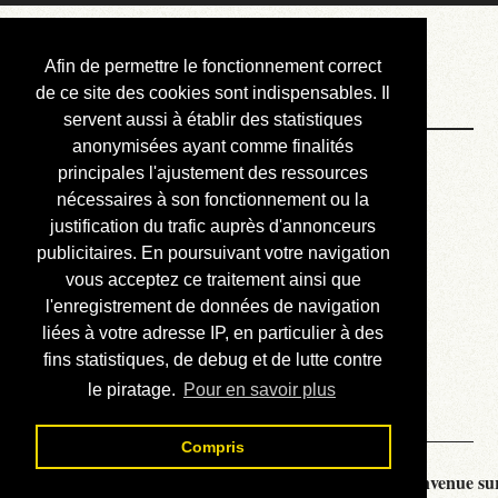
Courbis, « LE »
Afin de permettre le fonctionnement correct
Blog Officiel
de ce site des cookies sont indispensables. Il
servent aussi à établir des statistiques
anonymisées ayant comme finalités
Bienvenue
principales l'ajustement des ressources
Réalisations
nécessaires à son fonctionnement ou la
justification du trafic auprès d'annonceurs
Divers (et d’été)
publicitaires. En poursuivant votre navigation
vous acceptez ce traitement ainsi que
Annonces
l'enregistrement de données de navigation
Liens externes
liées à votre adresse IP, en particulier à des
fins statistiques, de debug et de lutte contre
Téléchargement
le piratage.
Pour en savoir plus
Contact
Compris
Courbis, « LE » Blog Officiel - je vous souhaite la bienvenue sur 