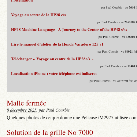
par Paul Courbis - vu
7664
f
Voyage au centre de la HP28 c/s
par Paul Courbis - vu
2161088
f
HP48 Machine Language - A Journey to the Center of the HP48 s/sx
par Paul Courbis - vu
138204
f
Lire le manuel d’atelier de la Honda Varadero 125 v1
par Paul Courbis - vu
86921
foi
Télécharger « Voyage au centre de la HP28c/s »
par Paul Courbis - vu
11401
f
Localisation iPhone : votre téléphone est indiscret
par Paul Courbis - vu
2278780
fois d
Malle fermée
8 décembre 2025
, par Paul Courbis
Quelques photos de ce que donne une Pelicase iM2975 utilisée com
Solution de la grille No 7000