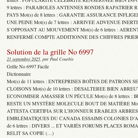
9 lettres : PARABOLES ANTENNES RONDES RAPATRIER
PAYS Mot(s) de 8 lettres : GARANTIE ASSURANCE INFLI
UNE PEINE Mot(s) de 7 lettres : ARRIVEE ADVENUE INER
S’OPPOSANT AU MOUVEMENT Mot(s) de 6 lettres : AERE
RENFERMÉ COMPTE ADDITIONNE DES CHIFFRES PRIER
Solution de la grille No 6997
21 septembre 2025
, par Paul Courbis
Grille No 6997 Facile
Dictionnaire
Mot(s) de 11 lettres : ENTREPRISES BOÎTES DE PATRONS
CLOISONS Mot(s) de 10 lettres : DESALTEREE BIEN ABRE
ECONOMISER AMASSER UN PÉCULE Mot(s) de 8 lettres : 
RESTE UN MYSTÈRE MOLECULE BOUT DE MATIÈRE Mot(s) d
ATTESTA CERTIFIA SUR L’HONNEUR ERABLES ARBRE
EMBLÉMATIQUES DU CANADA ESSAIMS COLONIES D’AB
de 6 lettres : DIVERS ... ET VARIÉS FORUMS PLACES RO
RELIT SA COPIE (…)