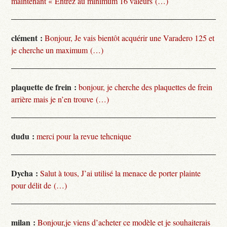
maintenant « Entrez au minimum 16 valeurs (…)
clément :
Bonjour, Je vais bientôt acquérir une Varadero 125 et
je cherche un maximum (…)
plaquette de frein :
bonjour, je cherche des plaquettes de frein
arrière mais je n’en trouve (…)
dudu :
merci pour la revue tehcnique
Dycha :
Salut à tous, J’ai utilisé la menace de porter plainte
pour délit de (…)
milan :
Bonjour,je viens d’acheter ce modèle et je souhaiterais