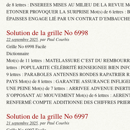
de 8 lettres : INSEREES MISES AU MILIEU DE LA REVUE Mot(s)
ETONNER PROVOQUER LA SURPRISE Mot(s) de 6 lettres :
ÉPAISSES ENGAGE LIÉ PAR UN CONTRAT D’EMBAUCHE
Solution de la grille No 6998
22 septembre 2025
, par Paul Courbis
Grille No 6998 Facile
Dictionnaire
Mot(s) de 11 lettres : MATELASSURE C’EST DU REMBOURRA
lettres : POPULARITE CÉLÉBRITÉ RENSEIGNEE BIEN INFO
9 lettres : PARABOLES ANTENNES RONDES RAPATRIER
PAYS Mot(s) de 8 lettres : GARANTIE ASSURANCE INFLI
UNE PEINE Mot(s) de 7 lettres : ARRIVEE ADVENUE INER
S’OPPOSANT AU MOUVEMENT Mot(s) de 6 lettres : AERE
RENFERMÉ COMPTE ADDITIONNE DES CHIFFRES PRIER
Solution de la grille No 6997
21 septembre 2025
, par Paul Courbis
Grille No 6997 Facile