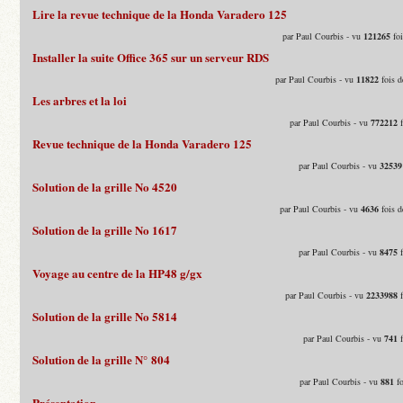
Lire la revue technique de la Honda Varadero 125
par Paul Courbis - vu
121265
foi
Installer la suite Office 365 sur un serveur RDS
par Paul Courbis - vu
11822
fois d
Les arbres et la loi
par Paul Courbis - vu
772212
f
Revue technique de la Honda Varadero 125
par Paul Courbis - vu
32539
Solution de la grille No 4520
par Paul Courbis - vu
4636
fois d
Solution de la grille No 1617
par Paul Courbis - vu
8475
f
Voyage au centre de la HP48 g/gx
par Paul Courbis - vu
2233988
f
Solution de la grille No 5814
par Paul Courbis - vu
741
f
Solution de la grille N° 804
par Paul Courbis - vu
881
fo
Présentation