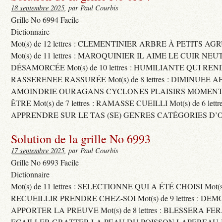
18 septembre 2025
, par Paul Courbis
Grille No 6994 Facile
Dictionnaire
Mot(s) de 12 lettres : CLEMENTINIER ARBRE À PETITS A
Mot(s) de 11 lettres : MAROQUINIER IL AIME LE CUIR NE
DÉSAMORCÉE Mot(s) de 10 lettres : HUMILIANTE QUI R
RASSERENEE RASSURÉE Mot(s) de 8 lettres : DIMINUEE A
AMOINDRIE OURAGANS CYCLONES PLAISIRS MOMENTS
ÊTRE Mot(s) de 7 lettres : RAMASSE CUEILLI Mot(s) de 6 let
APPRENDRE SUR LE TAS (SE) GENRES CATÉGORIES D’
Solution de la grille No 6993
17 septembre 2025
, par Paul Courbis
Grille No 6993 Facile
Dictionnaire
Mot(s) de 11 lettres : SELECTIONNE QUI A ÉTÉ CHOISI Mot(s) d
RECUEILLIR PRENDRE CHEZ-SOI Mot(s) de 9 lettres : D
APPORTER LA PREUVE Mot(s) de 8 lettres : BLESSERA FE
ECAILLER GRATTER LA PEAU DU POISSON LAPEREAU 