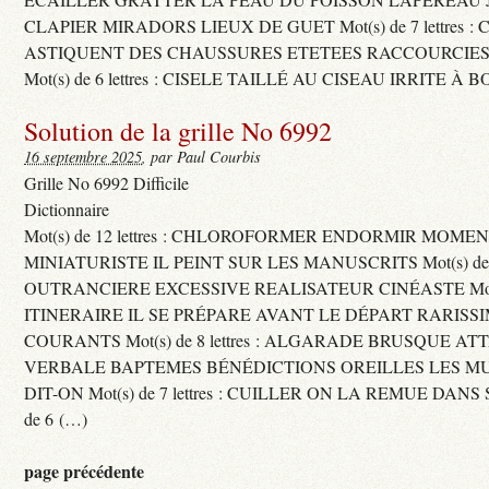
CLAPIER MIRADORS LIEUX DE GUET Mot(s) de 7 lettres : 
ASTIQUENT DES CHAUSSURES ETETEES RACCOURCIES
Mot(s) de 6 lettres : CISELE TAILLÉ AU CISEAU IRRITE À 
Solution de la grille No 6992
16 septembre 2025
, par Paul Courbis
Grille No 6992 Difficile
Dictionnaire
Mot(s) de 12 lettres : CHLOROFORMER ENDORMIR MO
MINIATURISTE IL PEINT SUR LES MANUSCRITS Mot(s) de 11 
OUTRANCIERE EXCESSIVE REALISATEUR CINÉASTE Mot(s) d
ITINERAIRE IL SE PRÉPARE AVANT LE DÉPART RARISS
COURANTS Mot(s) de 8 lettres : ALGARADE BRUSQUE A
VERBALE BAPTEMES BÉNÉDICTIONS OREILLES LES MU
DIT-ON Mot(s) de 7 lettres : CUILLER ON LA REMUE DANS 
de 6 (…)
page précédente