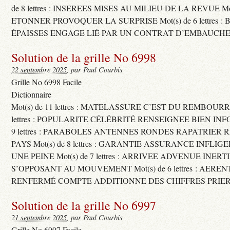
de 8 lettres : INSEREES MISES AU MILIEU DE LA REVUE Mot(s)
ETONNER PROVOQUER LA SURPRISE Mot(s) de 6 lettres :
ÉPAISSES ENGAGE LIÉ PAR UN CONTRAT D’EMBAUCHE
Solution de la grille No 6998
22 septembre 2025
, par Paul Courbis
Grille No 6998 Facile
Dictionnaire
Mot(s) de 11 lettres : MATELASSURE C’EST DU REMBOURRA
lettres : POPULARITE CÉLÉBRITÉ RENSEIGNEE BIEN INFO
9 lettres : PARABOLES ANTENNES RONDES RAPATRIER
PAYS Mot(s) de 8 lettres : GARANTIE ASSURANCE INFLI
UNE PEINE Mot(s) de 7 lettres : ARRIVEE ADVENUE INER
S’OPPOSANT AU MOUVEMENT Mot(s) de 6 lettres : AERE
RENFERMÉ COMPTE ADDITIONNE DES CHIFFRES PRIER
Solution de la grille No 6997
21 septembre 2025
, par Paul Courbis
Grille No 6997 Facile