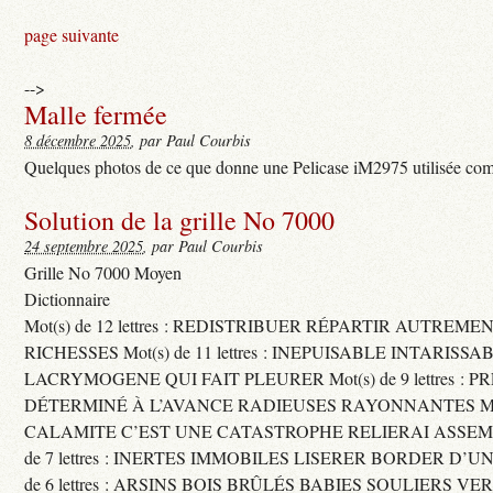
page suivante
-->
Malle fermée
8 décembre 2025
, par Paul Courbis
Quelques photos de ce que donne une Pelicase iM2975 utilisée com
Solution de la grille No 7000
24 septembre 2025
, par Paul Courbis
Grille No 7000 Moyen
Dictionnaire
Mot(s) de 12 lettres : REDISTRIBUER RÉPARTIR AUTREME
RICHESSES Mot(s) de 11 lettres : INEPUISABLE INTARISSA
LACRYMOGENE QUI FAIT PLEURER Mot(s) de 9 lettres : P
DÉTERMINÉ À L’AVANCE RADIEUSES RAYONNANTES Mot(s) 
CALAMITE C’EST UNE CATASTROPHE RELIERAI ASSEMB
de 7 lettres : INERTES IMMOBILES LISERER BORDER D’U
de 6 lettres : ARSINS BOIS BRÛLÉS BABIES SOULIERS VE