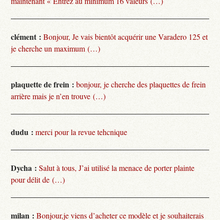
maintenant « Entrez au minimum 16 valeurs (…)
clément :
Bonjour, Je vais bientôt acquérir une Varadero 125 et
je cherche un maximum (…)
plaquette de frein :
bonjour, je cherche des plaquettes de frein
arrière mais je n’en trouve (…)
dudu :
merci pour la revue tehcnique
Dycha :
Salut à tous, J’ai utilisé la menace de porter plainte
pour délit de (…)
milan :
Bonjour,je viens d’acheter ce modèle et je souhaiterais