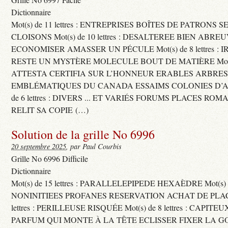
Dictionnaire
Mot(s) de 11 lettres : ENTREPRISES BOÎTES DE PATRONS
CLOISONS Mot(s) de 10 lettres : DESALTEREE BIEN ABRE
ECONOMISER AMASSER UN PÉCULE Mot(s) de 8 lettres : 
RESTE UN MYSTÈRE MOLECULE BOUT DE MATIÈRE Mot(s) d
ATTESTA CERTIFIA SUR L’HONNEUR ERABLES ARBRE
EMBLÉMATIQUES DU CANADA ESSAIMS COLONIES D’AB
de 6 lettres : DIVERS ... ET VARIÉS FORUMS PLACES RO
RELIT SA COPIE (…)
Solution de la grille No 6996
20 septembre 2025
, par Paul Courbis
Grille No 6996 Difficile
Dictionnaire
Mot(s) de 15 lettres : PARALLELEPIPEDE HEXAÈDRE Mot(s) de 
NONINITIEES PROFANES RESERVATION ACHAT DE PLACES
lettres : PERILLEUSE RISQUÉE Mot(s) de 8 lettres : CAPI
PARFUM QUI MONTE À LA TÊTE ECLISSER FIXER LA G