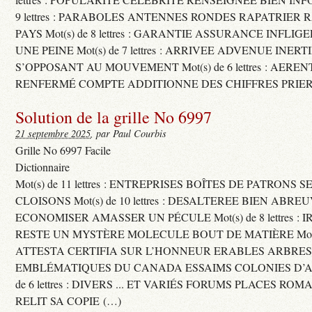
9 lettres : PARABOLES ANTENNES RONDES RAPATRIER
PAYS Mot(s) de 8 lettres : GARANTIE ASSURANCE INFLI
UNE PEINE Mot(s) de 7 lettres : ARRIVEE ADVENUE INER
S’OPPOSANT AU MOUVEMENT Mot(s) de 6 lettres : AERE
RENFERMÉ COMPTE ADDITIONNE DES CHIFFRES PRIER
Solution de la grille No 6997
21 septembre 2025
, par Paul Courbis
Grille No 6997 Facile
Dictionnaire
Mot(s) de 11 lettres : ENTREPRISES BOÎTES DE PATRONS
CLOISONS Mot(s) de 10 lettres : DESALTEREE BIEN ABRE
ECONOMISER AMASSER UN PÉCULE Mot(s) de 8 lettres : 
RESTE UN MYSTÈRE MOLECULE BOUT DE MATIÈRE Mot(s) d
ATTESTA CERTIFIA SUR L’HONNEUR ERABLES ARBRE
EMBLÉMATIQUES DU CANADA ESSAIMS COLONIES D’AB
de 6 lettres : DIVERS ... ET VARIÉS FORUMS PLACES RO
RELIT SA COPIE (…)