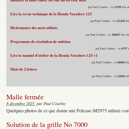
par Paul Courbis - vu
11789
fois d
Lire la revue technique de la Honda Varadero 125
par Paul Courbis - vu
121220
foi
Dictionnaire des mots utilisés
par Paul Courbis - vu
109027
fois d
Programme de résolution de sudokus
par Paul Courbis - vu
6797
f
Lire le manuel d’atelier de la Honda Varadero 125 v1
par Paul Courbis - vu
86885
foi
Mots de 2 lettres
par Paul Courbis - vu
42645
foi
Malle fermée
8 décembre 2025
, par Paul Courbis
Quelques photos de ce que donne une Pelicase iM2975 utilisée com
Solution de la grille No 7000