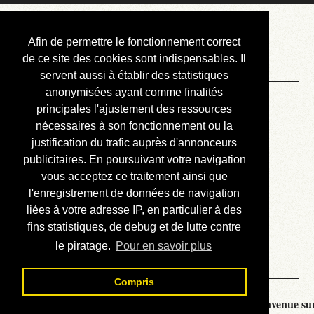
Courbis, « LE »
Afin de permettre le fonctionnement correct
Blog Officiel
de ce site des cookies sont indispensables. Il
servent aussi à établir des statistiques
anonymisées ayant comme finalités
Bienvenue
principales l'ajustement des ressources
Réalisations
nécessaires à son fonctionnement ou la
justification du trafic auprès d'annonceurs
Divers (et d’été)
publicitaires. En poursuivant votre navigation
vous acceptez ce traitement ainsi que
Annonces
l'enregistrement de données de navigation
Liens externes
liées à votre adresse IP, en particulier à des
fins statistiques, de debug et de lutte contre
Téléchargement
le piratage.
Pour en savoir plus
Contact
Compris
Courbis, « LE » Blog Officiel - je vous souhaite la bienvenue sur 