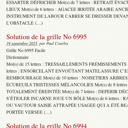
ESSARTER DÉFRICHER Mot(s) de 7 lettres : RETRAIT ÉV
LIEUX Mot(s) de 6 lettres : AGACEE IRRITÉE ARAIRE ANC
INSTRUMENT DE LABOUR CABRER SE DRESSER DEVA
L’OBSTACLE (…)
Solution de la grille No 6995
19 septembre 2025
, par Paul Courbis
Grille No 6995 Facile
Dictionnaire
Mot(s) de 15 lettres : TRESSAILLEMENTS FRÉMISSEMENTS M
lettres : ENSORCELANT ENVOÛTANT MATELASSURE C’
REMBOURRAGE Mot(s) de 10 lettres : NOISETIERS ARBRE
ÉCUREUILS TRISTESSES MÉLANCOLIES Mot(s) de 8 lettre
TOTALEMENT ÉREINTÉE Mot(s) de 7 lettres : DEPERIR DÉ
S’ÉTIOLER INCARNE JOUE UN RÔLE Mot(s) de 6 lettres :
OU VAUTOUR SAISIE ATTRAPÉE USAGEE QUI A ÉTÉ B
PORTÉE VERSEE (…)
Solution de la grille No 6994