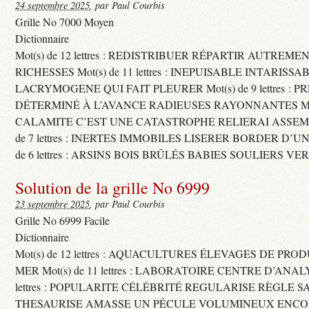
24 septembre 2025
, par Paul Courbis
Grille No 7000 Moyen
Dictionnaire
Mot(s) de 12 lettres : REDISTRIBUER RÉPARTIR AUTREME
RICHESSES Mot(s) de 11 lettres : INEPUISABLE INTARISSA
LACRYMOGENE QUI FAIT PLEURER Mot(s) de 9 lettres : P
DÉTERMINÉ À L’AVANCE RADIEUSES RAYONNANTES Mot(s) 
CALAMITE C’EST UNE CATASTROPHE RELIERAI ASSEMB
de 7 lettres : INERTES IMMOBILES LISERER BORDER D’U
de 6 lettres : ARSINS BOIS BRÛLÉS BABIES SOULIERS VE
Solution de la grille No 6999
23 septembre 2025
, par Paul Courbis
Grille No 6999 Facile
Dictionnaire
Mot(s) de 12 lettres : AQUACULTURES ÉLEVAGES DE PRO
MER Mot(s) de 11 lettres : LABORATOIRE CENTRE D’ANALYS
lettres : POPULARITE CÉLÉBRITÉ REGULARISE RÈGLE S
THESAURISE AMASSE UN PÉCULE VOLUMINEUX ENCOM