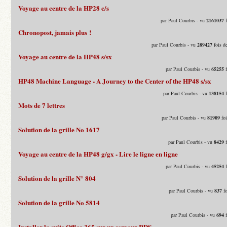
Voyage au centre de la HP28 c/s
par Paul Courbis - vu
2161037
f
Chronopost, jamais plus !
par Paul Courbis - vu
289427
fois d
Voyage au centre de la HP48 s/sx
par Paul Courbis - vu
65255
f
HP48 Machine Language - A Journey to the Center of the HP48 s/sx
par Paul Courbis - vu
138154
f
Mots de 7 lettres
par Paul Courbis - vu
81909
foi
Solution de la grille No 1617
par Paul Courbis - vu
8429
f
Voyage au centre de la HP48 g/gx - Lire le ligne en ligne
par Paul Courbis - vu
45254
f
Solution de la grille N° 804
par Paul Courbis - vu
837
fo
Solution de la grille No 5814
par Paul Courbis - vu
694
f
Installer la suite Office 365 sur un serveur RDS