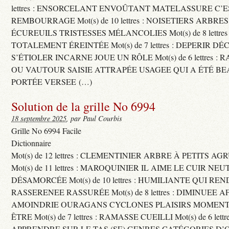
lettres : ENSORCELANT ENVOÛTANT MATELASSURE C’
REMBOURRAGE Mot(s) de 10 lettres : NOISETIERS ARBRE
ÉCUREUILS TRISTESSES MÉLANCOLIES Mot(s) de 8 lettre
TOTALEMENT ÉREINTÉE Mot(s) de 7 lettres : DEPERIR DÉ
S’ÉTIOLER INCARNE JOUE UN RÔLE Mot(s) de 6 lettres :
OU VAUTOUR SAISIE ATTRAPÉE USAGEE QUI A ÉTÉ B
PORTÉE VERSEE (…)
Solution de la grille No 6994
18 septembre 2025
, par Paul Courbis
Grille No 6994 Facile
Dictionnaire
Mot(s) de 12 lettres : CLEMENTINIER ARBRE À PETITS A
Mot(s) de 11 lettres : MAROQUINIER IL AIME LE CUIR NE
DÉSAMORCÉE Mot(s) de 10 lettres : HUMILIANTE QUI R
RASSERENEE RASSURÉE Mot(s) de 8 lettres : DIMINUEE A
AMOINDRIE OURAGANS CYCLONES PLAISIRS MOMENTS
ÊTRE Mot(s) de 7 lettres : RAMASSE CUEILLI Mot(s) de 6 let
APPRENDRE SUR LE TAS (SE) GENRES CATÉGORIES D’