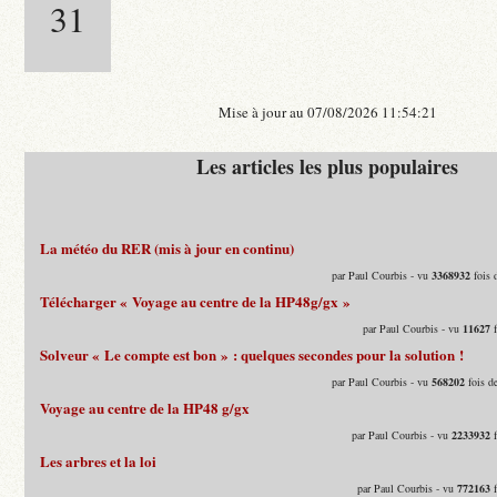
31
Mise à jour au 07/08/2026 11:54:21
Les articles les plus populaires
La météo du RER (mis à jour en continu)
par Paul Courbis - vu
3368932
fois 
Télécharger « Voyage au centre de la HP48g/gx »
par Paul Courbis - vu
11627
f
Solveur « Le compte est bon » : quelques secondes pour la solution !
par Paul Courbis - vu
568202
fois d
Voyage au centre de la HP48 g/gx
par Paul Courbis - vu
2233932
f
Les arbres et la loi
par Paul Courbis - vu
772163
f