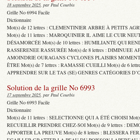
18 septembre 2025
, par Paul Courbis
Grille No 6994 Facile
Dictionnaire
Mot(s) de 12 lettres : CLEMENTINIER ARBRE À PETITS A
Mot(s) de 11 lettres : MAROQUINIER IL AIME LE CUIR NE
DÉSAMORCÉE Mot(s) de 10 lettres : HUMILIANTE QUI R
RASSERENEE RASSURÉE Mot(s) de 8 lettres : DIMINUEE A
AMOINDRIE OURAGANS CYCLONES PLAISIRS MOMENTS
ÊTRE Mot(s) de 7 lettres : RAMASSE CUEILLI Mot(s) de 6 let
APPRENDRE SUR LE TAS (SE) GENRES CATÉGORIES D’
Solution de la grille No 6993
17 septembre 2025
, par Paul Courbis
Grille No 6993 Facile
Dictionnaire
Mot(s) de 11 lettres : SELECTIONNE QUI A ÉTÉ CHOISI Mot(s) d
RECUEILLIR PRENDRE CHEZ-SOI Mot(s) de 9 lettres : D
APPORTER LA PREUVE Mot(s) de 8 lettres : BLESSERA FE
ECAILLER GRATTER LA PEAU DU POISSON LAPEREAU 