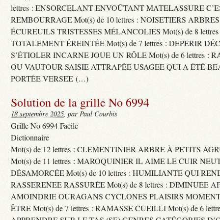
lettres : ENSORCELANT ENVOÛTANT MATELASSURE C’
REMBOURRAGE Mot(s) de 10 lettres : NOISETIERS ARBRE
ÉCUREUILS TRISTESSES MÉLANCOLIES Mot(s) de 8 lettre
TOTALEMENT ÉREINTÉE Mot(s) de 7 lettres : DEPERIR DÉ
S’ÉTIOLER INCARNE JOUE UN RÔLE Mot(s) de 6 lettres :
OU VAUTOUR SAISIE ATTRAPÉE USAGEE QUI A ÉTÉ B
PORTÉE VERSEE (…)
Solution de la grille No 6994
18 septembre 2025
, par Paul Courbis
Grille No 6994 Facile
Dictionnaire
Mot(s) de 12 lettres : CLEMENTINIER ARBRE À PETITS A
Mot(s) de 11 lettres : MAROQUINIER IL AIME LE CUIR NE
DÉSAMORCÉE Mot(s) de 10 lettres : HUMILIANTE QUI R
RASSERENEE RASSURÉE Mot(s) de 8 lettres : DIMINUEE A
AMOINDRIE OURAGANS CYCLONES PLAISIRS MOMENTS
ÊTRE Mot(s) de 7 lettres : RAMASSE CUEILLI Mot(s) de 6 let
APPRENDRE SUR LE TAS (SE) GENRES CATÉGORIES D’