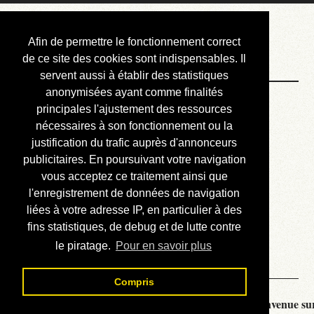
Courbis, « LE »
Afin de permettre le fonctionnement correct
Blog Officiel
de ce site des cookies sont indispensables. Il
servent aussi à établir des statistiques
anonymisées ayant comme finalités
Bienvenue
principales l'ajustement des ressources
Réalisations
nécessaires à son fonctionnement ou la
justification du trafic auprès d'annonceurs
Divers (et d’été)
publicitaires. En poursuivant votre navigation
vous acceptez ce traitement ainsi que
Annonces
l'enregistrement de données de navigation
Liens externes
liées à votre adresse IP, en particulier à des
fins statistiques, de debug et de lutte contre
Téléchargement
le piratage.
Pour en savoir plus
Contact
Compris
Courbis, « LE » Blog Officiel - je vous souhaite la bienvenue sur 