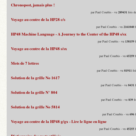
Chronopost, jamais plus !
par Paul Courbis - vu
289431
fois d
Voyage au centre de la HP28 c/s
par Paul Courbis - vu
2161040
f
HP48 Machine Language - A Journey to the Center of the HP48 s/sx
par Paul Courbis - vu
138159
f
Voyage au centre de la HP48 s/sx
par Paul Courbis - vu
65259
f
Mots de 7 lettres
par Paul Courbis - vu
81911
foi
Solution de la grille No 1617
par Paul Courbis - vu
8431
f
Solution de la grille N° 804
par Paul Courbis - vu
839
fo
Solution de la grille No 5814
par Paul Courbis - vu
696
f
Voyage au centre de la HP48 g/gx - Lire le ligne en ligne
par Paul Courbis - vu
45255
f
Dictionnaire des mots utilisés