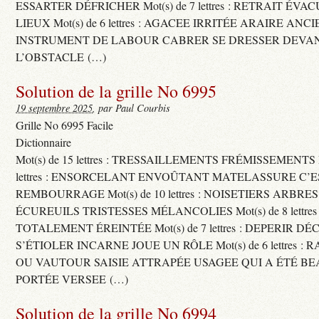
ESSARTER DÉFRICHER Mot(s) de 7 lettres : RETRAIT ÉV
LIEUX Mot(s) de 6 lettres : AGACEE IRRITÉE ARAIRE ANC
INSTRUMENT DE LABOUR CABRER SE DRESSER DEVA
L’OBSTACLE (…)
Solution de la grille No 6995
19 septembre 2025
, par Paul Courbis
Grille No 6995 Facile
Dictionnaire
Mot(s) de 15 lettres : TRESSAILLEMENTS FRÉMISSEMENTS M
lettres : ENSORCELANT ENVOÛTANT MATELASSURE C’
REMBOURRAGE Mot(s) de 10 lettres : NOISETIERS ARBRE
ÉCUREUILS TRISTESSES MÉLANCOLIES Mot(s) de 8 lettre
TOTALEMENT ÉREINTÉE Mot(s) de 7 lettres : DEPERIR DÉ
S’ÉTIOLER INCARNE JOUE UN RÔLE Mot(s) de 6 lettres :
OU VAUTOUR SAISIE ATTRAPÉE USAGEE QUI A ÉTÉ B
PORTÉE VERSEE (…)
Solution de la grille No 6994