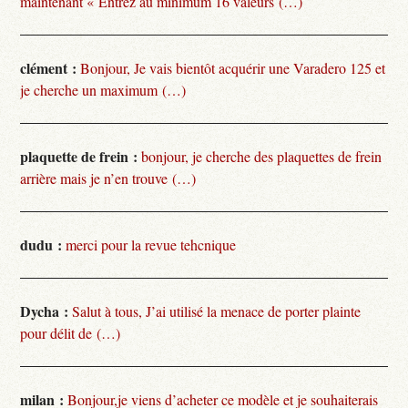
maintenant « Entrez au minimum 16 valeurs (…)
clément :
Bonjour, Je vais bientôt acquérir une Varadero 125 et
je cherche un maximum (…)
plaquette de frein :
bonjour, je cherche des plaquettes de frein
arrière mais je n’en trouve (…)
dudu :
merci pour la revue tehcnique
Dycha :
Salut à tous, J’ai utilisé la menace de porter plainte
pour délit de (…)
milan :
Bonjour,je viens d’acheter ce modèle et je souhaiterais