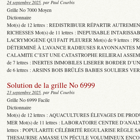
24 septembre 2025
, par Paul Courbis
Grille No 7000 Moyen
Dictionnaire
Mot(s) de 12 lettres : REDISTRIBUER RÉPARTIR AUTREME
RICHESSES Mot(s) de 11 lettres : INEPUISABLE INTARISSA
LACRYMOGENE QUI FAIT PLEURER Mot(s) de 9 lettres : P
DÉTERMINÉ À L’AVANCE RADIEUSES RAYONNANTES Mot(s) 
CALAMITE C’EST UNE CATASTROPHE RELIERAI ASSEMB
de 7 lettres : INERTES IMMOBILES LISERER BORDER D’U
de 6 lettres : ARSINS BOIS BRÛLÉS BABIES SOULIERS VE
Solution de la grille No 6999
23 septembre 2025
, par Paul Courbis
Grille No 6999 Facile
Dictionnaire
Mot(s) de 12 lettres : AQUACULTURES ÉLEVAGES DE PRO
MER Mot(s) de 11 lettres : LABORATOIRE CENTRE D’ANALYS
lettres : POPULARITE CÉLÉBRITÉ REGULARISE RÈGLE S
THESAURISE AMASSE UN PÉCULE VOLUMINEUX ENCOM