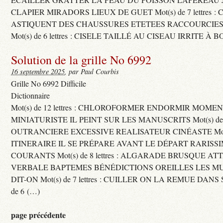
CLAPIER MIRADORS LIEUX DE GUET Mot(s) de 7 lettres : 
ASTIQUENT DES CHAUSSURES ETETEES RACCOURCIES
Mot(s) de 6 lettres : CISELE TAILLÉ AU CISEAU IRRITE À 
Solution de la grille No 6992
16 septembre 2025
, par Paul Courbis
Grille No 6992 Difficile
Dictionnaire
Mot(s) de 12 lettres : CHLOROFORMER ENDORMIR MO
MINIATURISTE IL PEINT SUR LES MANUSCRITS Mot(s) de 11 
OUTRANCIERE EXCESSIVE REALISATEUR CINÉASTE Mot(s) d
ITINERAIRE IL SE PRÉPARE AVANT LE DÉPART RARISS
COURANTS Mot(s) de 8 lettres : ALGARADE BRUSQUE A
VERBALE BAPTEMES BÉNÉDICTIONS OREILLES LES MU
DIT-ON Mot(s) de 7 lettres : CUILLER ON LA REMUE DANS 
de 6 (…)
page précédente