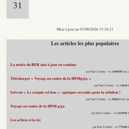
31
Mise à jour au 07/08/2026 15:18:21
Les articles les plus populaires
La météo du RER (mis à jour en continu)
par Paul Courbis - vu
3368938
fois 
Télécharger « Voyage au centre de la HP48g/gx »
par Paul Courbis - vu
11634
f
Solveur « Le compte est bon » : quelques secondes pour la solution !
par Paul Courbis - vu
568213
fois d
Voyage au centre de la HP48 g/gx
par Paul Courbis - vu
2233936
f
Les arbres et la loi
par Paul Courbis - vu
772166
f