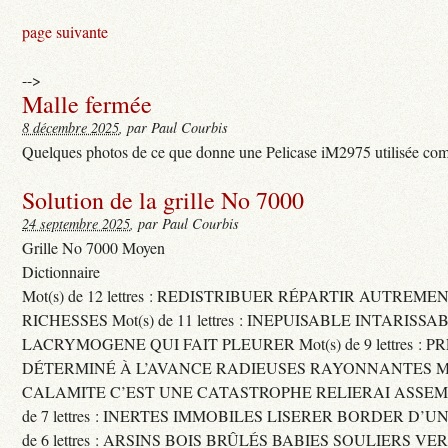
page suivante
-->
Malle fermée
8 décembre 2025
, par Paul Courbis
Quelques photos de ce que donne une Pelicase iM2975 utilisée com
Solution de la grille No 7000
24 septembre 2025
, par Paul Courbis
Grille No 7000 Moyen
Dictionnaire
Mot(s) de 12 lettres : REDISTRIBUER RÉPARTIR AUTREME
RICHESSES Mot(s) de 11 lettres : INEPUISABLE INTARISSA
LACRYMOGENE QUI FAIT PLEURER Mot(s) de 9 lettres : P
DÉTERMINÉ À L’AVANCE RADIEUSES RAYONNANTES Mot(s) 
CALAMITE C’EST UNE CATASTROPHE RELIERAI ASSEMB
de 7 lettres : INERTES IMMOBILES LISERER BORDER D’U
de 6 lettres : ARSINS BOIS BRÛLÉS BABIES SOULIERS VE