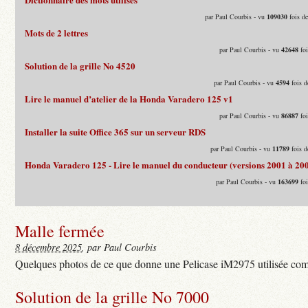
par Paul Courbis - vu
109030
fois d
Mots de 2 lettres
par Paul Courbis - vu
42648
foi
Solution de la grille No 4520
par Paul Courbis - vu
4594
fois d
Lire le manuel d’atelier de la Honda Varadero 125 v1
par Paul Courbis - vu
86887
foi
Installer la suite Office 365 sur un serveur RDS
par Paul Courbis - vu
11789
fois d
Honda Varadero 125 - Lire le manuel du conducteur (versions 2001 à 20
par Paul Courbis - vu
163699
foi
Malle fermée
8 décembre 2025
, par Paul Courbis
Quelques photos de ce que donne une Pelicase iM2975 utilisée com
Solution de la grille No 7000