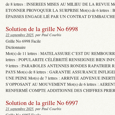
de 8 lettres : INSEREES MISES AU MILIEU DE LA REVUE Mot(s)
ETONNER PROVOQUER LA SURPRISE Mot(s) de 6 lettres :
ÉPAISSES ENGAGE LIÉ PAR UN CONTRAT D’EMBAUCHE
Solution de la grille No 6998
22 septembre 2025
, par Paul Courbis
Grille No 6998 Facile
Dictionnaire
Mot(s) de 11 lettres : MATELASSURE C’EST DU REMBOURRA
lettres : POPULARITE CÉLÉBRITÉ RENSEIGNEE BIEN INFO
9 lettres : PARABOLES ANTENNES RONDES RAPATRIER
PAYS Mot(s) de 8 lettres : GARANTIE ASSURANCE INFLI
UNE PEINE Mot(s) de 7 lettres : ARRIVEE ADVENUE INER
S’OPPOSANT AU MOUVEMENT Mot(s) de 6 lettres : AERE
RENFERMÉ COMPTE ADDITIONNE DES CHIFFRES PRIER
Solution de la grille No 6997
21 septembre 2025
, par Paul Courbis
Grille No 6997 Facile