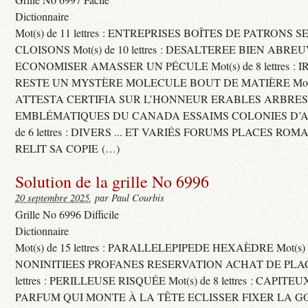
Dictionnaire
Mot(s) de 11 lettres : ENTREPRISES BOÎTES DE PATRONS
CLOISONS Mot(s) de 10 lettres : DESALTEREE BIEN ABRE
ECONOMISER AMASSER UN PÉCULE Mot(s) de 8 lettres : 
RESTE UN MYSTÈRE MOLECULE BOUT DE MATIÈRE Mot(s) d
ATTESTA CERTIFIA SUR L’HONNEUR ERABLES ARBRE
EMBLÉMATIQUES DU CANADA ESSAIMS COLONIES D’AB
de 6 lettres : DIVERS ... ET VARIÉS FORUMS PLACES RO
RELIT SA COPIE (…)
Solution de la grille No 6996
20 septembre 2025
, par Paul Courbis
Grille No 6996 Difficile
Dictionnaire
Mot(s) de 15 lettres : PARALLELEPIPEDE HEXAÈDRE Mot(s) de 
NONINITIEES PROFANES RESERVATION ACHAT DE PLACES
lettres : PERILLEUSE RISQUÉE Mot(s) de 8 lettres : CAPI
PARFUM QUI MONTE À LA TÊTE ECLISSER FIXER LA G