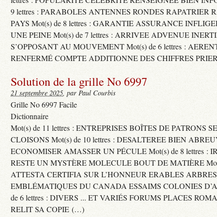
9 lettres : PARABOLES ANTENNES RONDES RAPATRIER
PAYS Mot(s) de 8 lettres : GARANTIE ASSURANCE INFLI
UNE PEINE Mot(s) de 7 lettres : ARRIVEE ADVENUE INER
S’OPPOSANT AU MOUVEMENT Mot(s) de 6 lettres : AERE
RENFERMÉ COMPTE ADDITIONNE DES CHIFFRES PRIER
Solution de la grille No 6997
21 septembre 2025
, par Paul Courbis
Grille No 6997 Facile
Dictionnaire
Mot(s) de 11 lettres : ENTREPRISES BOÎTES DE PATRONS
CLOISONS Mot(s) de 10 lettres : DESALTEREE BIEN ABRE
ECONOMISER AMASSER UN PÉCULE Mot(s) de 8 lettres : 
RESTE UN MYSTÈRE MOLECULE BOUT DE MATIÈRE Mot(s) d
ATTESTA CERTIFIA SUR L’HONNEUR ERABLES ARBRE
EMBLÉMATIQUES DU CANADA ESSAIMS COLONIES D’AB
de 6 lettres : DIVERS ... ET VARIÉS FORUMS PLACES RO
RELIT SA COPIE (…)