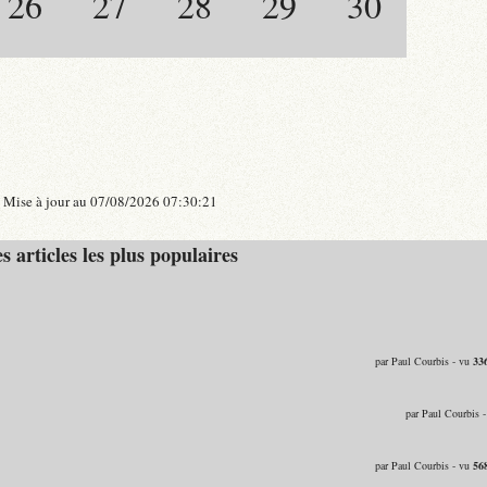
26
27
28
29
30
Mise à jour au 07/08/2026 07:30:21
s articles les plus populaires
par Paul Courbis - vu
33
par Paul Courbis 
par Paul Courbis - vu
56