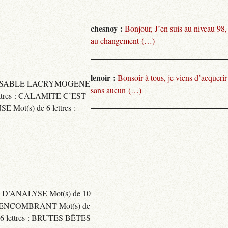
chesnoy :
Bonjour, J’en suis au niveau 98
au changement (…)
lenoir :
Bonsoir à tous, je viens d’acquer
TARISSABLE LACRYMOGENE
sans aucun (…)
tres : CALAMITE C’EST
t(s) de 6 lettres :
 D’ANALYSE Mot(s) de 10
ENCOMBRANT Mot(s) de
 lettres : BRUTES BÊTES