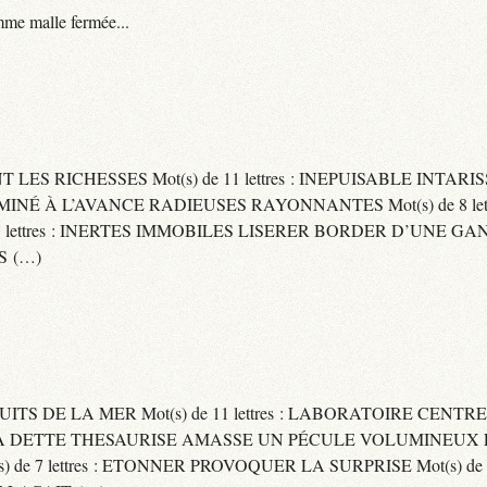
me malle fermée...
ENT LES RICHESSES Mot(s) de 11 lettres : INEPUISABLE IN
ERMINÉ À L’AVANCE RADIEUSES RAYONNANTES Mot(s) de 8 let
ttres : INERTES IMMOBILES LISERER BORDER D’UNE GANSE Mo
S (…)
UITS DE LA MER Mot(s) de 11 lettres : LABORATOIRE CENTRE
E SA DETTE THESAURISE AMASSE UN PÉCULE VOLUMINEUX 
) de 7 lettres : ETONNER PROVOQUER LA SURPRISE Mot(s) de 6