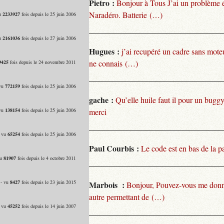
Pietro :
Bonjour à Tous J’ai un problème 
Naradéro. Batterie (…)
vu
2233927
fois depuis le 25 juin 2006
vu
2161036
fois depuis le 27 juin 2006
Hugues :
j’ai recupéré un cadre sans moteu
ne connais (…)
9425
fois depuis le 24 novembre 2011
 vu
772159
fois depuis le 25 juin 2006
gache :
Qu’elle huile faut il pour un bugg
 vu
138154
fois depuis le 25 juin 2006
merci
- vu
65254
fois depuis le 25 juin 2006
Paul Courbis :
Le code est en bas de la p
vu
81907
fois depuis le 4 octobre 2011
 - vu
8427
fois depuis le 23 juin 2015
Marbois :
Bonjour, Pouvez-vous me donn
autre permettant de (…)
- vu
45252
fois depuis le 14 juin 2007