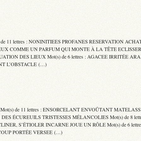
) de 11 lettres : NONINITIEES PROFANES RESERVATION ACHAT
 : CAPITEUX COMME UN PARFUM QUI MONTE À LA TÊTE ECLIS
CUATION DES LIEUX Mot(s) de 6 lettres : AGACEE IRRITÉE A
T L’OBSTACLE (…)
S Mot(s) de 11 lettres : ENSORCELANT ENVOÛTANT MATELA
S DES ÉCUREUILS TRISTESSES MÉLANCOLIES Mot(s) de 8 lett
CLINER, S’ÉTIOLER INCARNE JOUE UN RÔLE Mot(s) de 6 lett
COUP PORTÉE VERSEE (…)