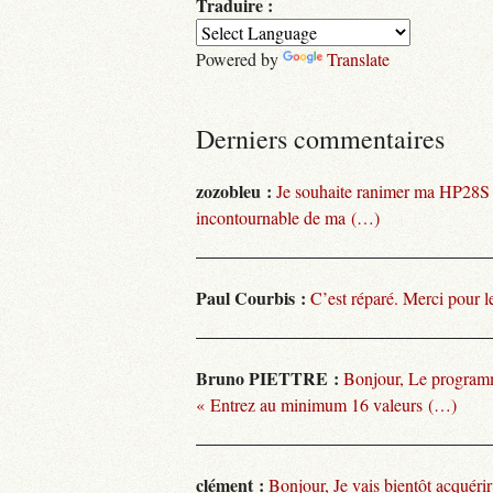
Traduire :
Powered by
Translate
Derniers commentaires
zozobleu :
Je souhaite ranimer ma HP28S
incontournable de ma (…)
Paul Courbis :
C’est réparé. Merci pour l
Bruno PIETTRE :
Bonjour, Le programm
« Entrez au minimum 16 valeurs (…)
clément :
Bonjour, Je vais bientôt acquéri