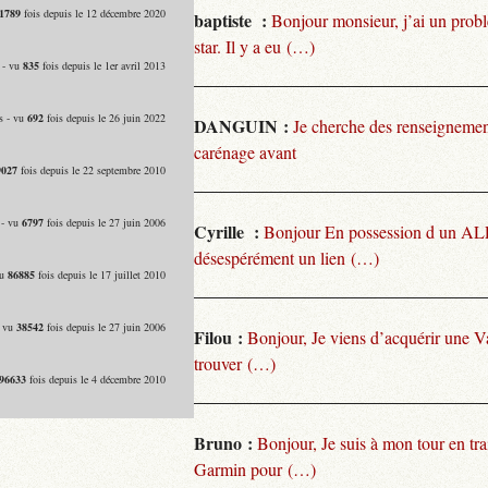
1789
fois depuis le 12 décembre 2020
baptiste :
Bonjour monsieur, j’ai un pro
star. Il y a eu (…)
 - vu
835
fois depuis le 1er avril 2013
s - vu
692
fois depuis le 26 juin 2022
DANGUIN :
Je cherche des renseignemen
carénage avant
9027
fois depuis le 22 septembre 2010
 - vu
6797
fois depuis le 27 juin 2006
Cyrille :
Bonjour En possession d un ALP
désespérément un lien (…)
vu
86885
fois depuis le 17 juillet 2010
- vu
38542
fois depuis le 27 juin 2006
Filou :
Bonjour, Je viens d’acquérir une V
trouver (…)
96633
fois depuis le 4 décembre 2010
Bruno :
Bonjour, Je suis à mon tour en tra
Garmin pour (…)