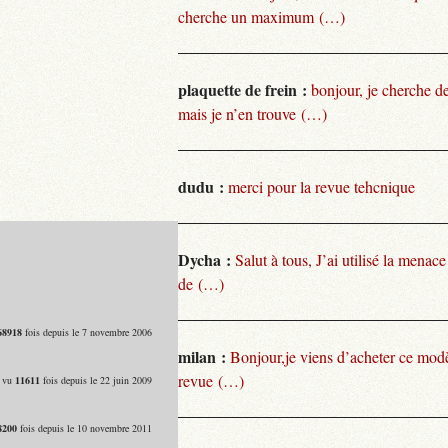
cherche un maximum (…)
plaquette de frein :
bonjour, je cherche de
mais je n’en trouve (…)
dudu :
merci pour la revue tehcnique
Dycha :
Salut à tous, J’ai utilisé la menace
de (…)
68918
fois depuis le 7 novembre 2006
milan :
Bonjour,je viens d’acheter ce modèl
revue (…)
- vu
11611
fois depuis le 22 juin 2009
8200
fois depuis le 10 novembre 2011