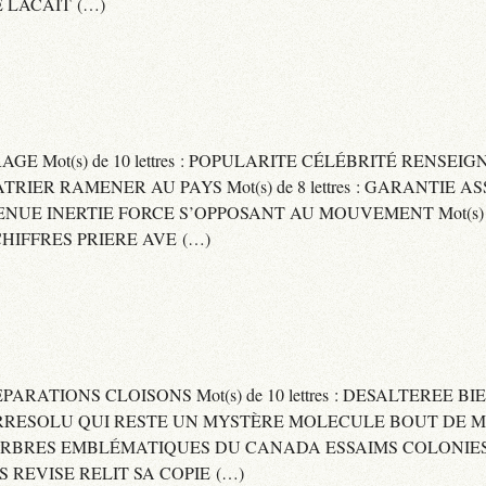
 LACAIT (…)
RAGE Mot(s) de 10 lettres : POPULARITE CÉLÉBRITÉ RENSE
PATRIER RAMENER AU PAYS Mot(s) de 8 lettres : GARANTIE
DVENUE INERTIE FORCE S’OPPOSANT AU MOUVEMENT Mot(s) de 
IFFRES PRIERE AVE (…)
 SEPARATIONS CLOISONS Mot(s) de 10 lettres : DESALTEREE 
: IRRESOLU QUI RESTE UN MYSTÈRE MOLECULE BOUT DE MAT
 ARBRES EMBLÉMATIQUES DU CANADA ESSAIMS COLONIES D
ES REVISE RELIT SA COPIE (…)