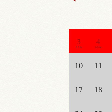
3
4
0.0 %
0.0 %
10
11
17
18