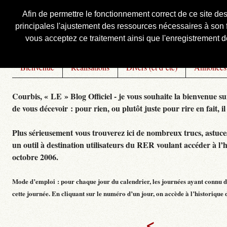
Afin de permettre le fonctionnement correct de ce site de
principales l'ajustement des ressources nécessaires à son f
Courbis, « LE » Blog Officiel
vous acceptez ce traitement ainsi que l'enregistrement de
Bienvenue
Réalisations
Divers (et d’été)
Annonces
Courbis, « LE » Blog Officiel - je vous souhaite la bienvenue su
de vous décevoir : pour rien, ou plutôt juste pour rire en fait, il
Plus sérieusement vous trouverez ici de nombreux trucs, astuces,
un outil à destination utilisateurs du RER voulant accéder à l’
octobre 2006.
Mode d’emploi : pour chaque jour du calendrier, les journées ayant connu de
cette journée. En cliquant sur le numéro d’un jour, on accède à l’historique dé
<