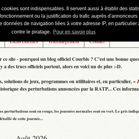
s cookies sont indispensables. Il servent aussi à établir des st
onctionnement ou la justification du trafic auprès d'annonceurs 
 données de navigation liées à votre adresse IP, en particulier à
contre le piratage.
Pour en savoir plus
Liens externes
Téléchargement
Contact
r ce site - pourquoi un blog officiel Courbis ? C’est une bonne ques
 y a des trucs officiels partout, alors en voici un de plus :-D.
 solutions de jeux, programmes ou utilitaires et, en particulier, «
historique des perturbations annoncées par la RATP... Ces informat
s perturbations sont en rouge, les journées normales sont en vert. Le gris indiq
taillé de cette journée...
Août 2026