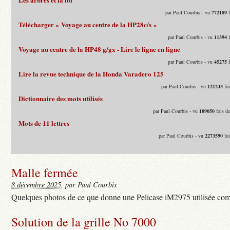
par Paul Courbis - vu
772189
f
Télécharger « Voyage au centre de la HP28c/s »
par Paul Courbis - vu
11394
f
Voyage au centre de la HP48 g/gx - Lire le ligne en ligne
par Paul Courbis - vu
45275
f
Lire la revue technique de la Honda Varadero 125
par Paul Courbis - vu
121243
foi
Dictionnaire des mots utilisés
par Paul Courbis - vu
109050
fois d
Mots de 11 lettres
par Paul Courbis - vu
2273590
foi
Malle fermée
8 décembre 2025
, par Paul Courbis
Quelques photos de ce que donne une Pelicase iM2975 utilisée com
Solution de la grille No 7000