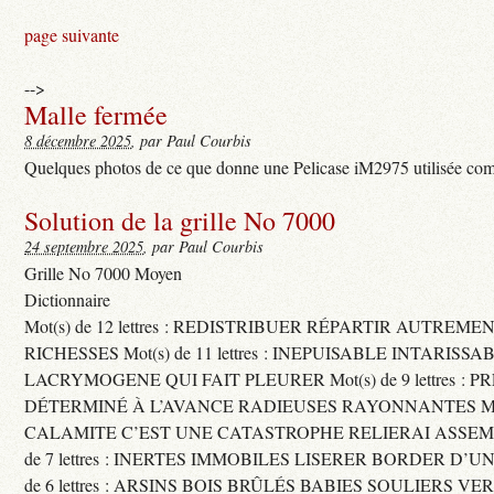
page suivante
-->
Malle fermée
8 décembre 2025
, par Paul Courbis
Quelques photos de ce que donne une Pelicase iM2975 utilisée com
Solution de la grille No 7000
24 septembre 2025
, par Paul Courbis
Grille No 7000 Moyen
Dictionnaire
Mot(s) de 12 lettres : REDISTRIBUER RÉPARTIR AUTREME
RICHESSES Mot(s) de 11 lettres : INEPUISABLE INTARISSA
LACRYMOGENE QUI FAIT PLEURER Mot(s) de 9 lettres : P
DÉTERMINÉ À L’AVANCE RADIEUSES RAYONNANTES Mot(s) 
CALAMITE C’EST UNE CATASTROPHE RELIERAI ASSEMB
de 7 lettres : INERTES IMMOBILES LISERER BORDER D’U
de 6 lettres : ARSINS BOIS BRÛLÉS BABIES SOULIERS VE