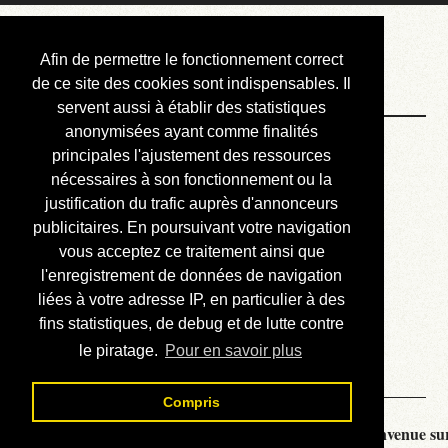
Courbis, « LE »
Afin de permettre le fonctionnement correct
Blog Officiel
de ce site des cookies sont indispensables. Il
servent aussi à établir des statistiques
anonymisées ayant comme finalités
Bienvenue
principales l'ajustement des ressources
Réalisations
nécessaires à son fonctionnement ou la
justification du trafic auprès d'annonceurs
Divers (et d’été)
publicitaires. En poursuivant votre navigation
vous acceptez ce traitement ainsi que
Annonces
l'enregistrement de données de navigation
Liens externes
liées à votre adresse IP, en particulier à des
fins statistiques, de debug et de lutte contre
Téléchargement
le piratage.
Pour en savoir plus
Contact
Compris
Courbis, « LE » Blog Officiel - je vous souhaite la bienvenue sur 