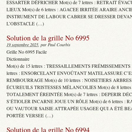
ESSARTER DÉFRICHER Mot(s) de 7 lettres : RETRAIT ÉV
LIEUX Mot(s) de 6 lettres : AGACEE IRRITÉE ARAIRE ANC
INSTRUMENT DE LABOUR CABRER SE DRESSER DEVA
L’OBSTACLE (…)
Solution de la grille No 6995
19 septembre 2025
, par Paul Courbis
Grille No 6995 Facile
Dictionnaire
Mot(s) de 15 lettres : TRESSAILLEMENTS FRÉMISSEMENTS M
lettres : ENSORCELANT ENVOÛTANT MATELASSURE C’
REMBOURRAGE Mot(s) de 10 lettres : NOISETIERS ARBRE
ÉCUREUILS TRISTESSES MÉLANCOLIES Mot(s) de 8 lettre
TOTALEMENT ÉREINTÉE Mot(s) de 7 lettres : DEPERIR DÉ
S’ÉTIOLER INCARNE JOUE UN RÔLE Mot(s) de 6 lettres :
OU VAUTOUR SAISIE ATTRAPÉE USAGEE QUI A ÉTÉ B
PORTÉE VERSEE (…)
Solution de la grille No 6994