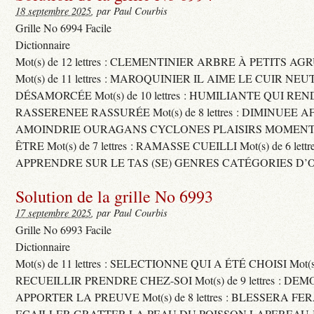
18 septembre 2025
, par Paul Courbis
Grille No 6994 Facile
Dictionnaire
Mot(s) de 12 lettres : CLEMENTINIER ARBRE À PETITS A
Mot(s) de 11 lettres : MAROQUINIER IL AIME LE CUIR NE
DÉSAMORCÉE Mot(s) de 10 lettres : HUMILIANTE QUI R
RASSERENEE RASSURÉE Mot(s) de 8 lettres : DIMINUEE A
AMOINDRIE OURAGANS CYCLONES PLAISIRS MOMENTS
ÊTRE Mot(s) de 7 lettres : RAMASSE CUEILLI Mot(s) de 6 let
APPRENDRE SUR LE TAS (SE) GENRES CATÉGORIES D’
Solution de la grille No 6993
17 septembre 2025
, par Paul Courbis
Grille No 6993 Facile
Dictionnaire
Mot(s) de 11 lettres : SELECTIONNE QUI A ÉTÉ CHOISI Mot(s) d
RECUEILLIR PRENDRE CHEZ-SOI Mot(s) de 9 lettres : D
APPORTER LA PREUVE Mot(s) de 8 lettres : BLESSERA FE
ECAILLER GRATTER LA PEAU DU POISSON LAPEREAU 