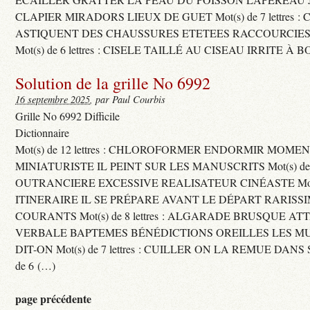
CLAPIER MIRADORS LIEUX DE GUET Mot(s) de 7 lettres : 
ASTIQUENT DES CHAUSSURES ETETEES RACCOURCIES
Mot(s) de 6 lettres : CISELE TAILLÉ AU CISEAU IRRITE À 
Solution de la grille No 6992
16 septembre 2025
, par Paul Courbis
Grille No 6992 Difficile
Dictionnaire
Mot(s) de 12 lettres : CHLOROFORMER ENDORMIR MO
MINIATURISTE IL PEINT SUR LES MANUSCRITS Mot(s) de 11 
OUTRANCIERE EXCESSIVE REALISATEUR CINÉASTE Mot(s) d
ITINERAIRE IL SE PRÉPARE AVANT LE DÉPART RARISS
COURANTS Mot(s) de 8 lettres : ALGARADE BRUSQUE A
VERBALE BAPTEMES BÉNÉDICTIONS OREILLES LES MU
DIT-ON Mot(s) de 7 lettres : CUILLER ON LA REMUE DANS 
de 6 (…)
page précédente