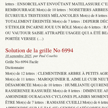
lettres : ENSORCELANT ENVOÛTANT MATELASSURE C’
REMBOURRAGE Mot(s) de 10 lettres : NOISETIERS ARBRE
ÉCUREUILS TRISTESSES MÉLANCOLIES Mot(s) de 8 lettre
TOTALEMENT ÉREINTÉE Mot(s) de 7 lettres : DEPERIR DÉ
S’ÉTIOLER INCARNE JOUE UN RÔLE Mot(s) de 6 lettres :
OU VAUTOUR SAISIE ATTRAPÉE USAGEE QUI A ÉTÉ B
PORTÉE VERSEE (…)
Solution de la grille No 6994
18 septembre 2025
, par Paul Courbis
Grille No 6994 Facile
Dictionnaire
Mot(s) de 12 lettres : CLEMENTINIER ARBRE À PETITS A
Mot(s) de 11 lettres : MAROQUINIER IL AIME LE CUIR NE
DÉSAMORCÉE Mot(s) de 10 lettres : HUMILIANTE QUI R
RASSERENEE RASSURÉE Mot(s) de 8 lettres : DIMINUEE A
AMOINDRIE OURAGANS CYCLONES PLAISIRS MOMENTS
ÊTRE Mot(s) de 7 lettres : RAMASSE CUEILLI Mot(s) de 6 let
APPRENDRE SUR LE TAS (SE) GENRES CATÉGORIES D’