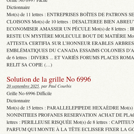
Dictionnaire
Mot(s) de 11 lettres : ENTREPRISES BOÎTES DE PATRONS
CLOISONS Mot(s) de 10 lettres : DESALTEREE BIEN ABRE
ECONOMISER AMASSER UN PÉCULE Mot(s) de 8 lettres : 
RESTE UN MYSTÈRE MOLECULE BOUT DE MATIÈRE Mot(s) d
ATTESTA CERTIFIA SUR L’HONNEUR ERABLES ARBRE
EMBLÉMATIQUES DU CANADA ESSAIMS COLONIES D’AB
de 6 lettres : DIVERS ... ET VARIÉS FORUMS PLACES RO
RELIT SA COPIE (…)
Solution de la grille No 6996
20 septembre 2025
, par Paul Courbis
Grille No 6996 Difficile
Dictionnaire
Mot(s) de 15 lettres : PARALLELEPIPEDE HEXAÈDRE Mot(s) de 
NONINITIEES PROFANES RESERVATION ACHAT DE PLACES
lettres : PERILLEUSE RISQUÉE Mot(s) de 8 lettres : CAPI
PARFUM QUI MONTE À LA TÊTE ECLISSER FIXER LA G