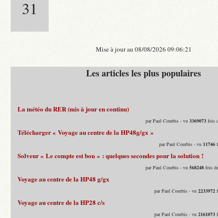
31
Mise à jour au 08/08/2026 09:06:21
Les articles les plus populaires
La météo du RER (mis à jour en continu)
par Paul Courbis - vu
3369073
fois 
Télécharger « Voyage au centre de la HP48g/gx »
par Paul Courbis - vu
11746
f
Solveur « Le compte est bon » : quelques secondes pour la solution !
par Paul Courbis - vu
568248
fois d
Voyage au centre de la HP48 g/gx
par Paul Courbis - vu
2233972
f
Voyage au centre de la HP28 c/s
par Paul Courbis - vu
2161073
f