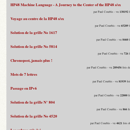
HP48 Machine Language - A Journey to the Center of the HP48 s/sx
par Paul Courbis - vu
138192
f
Voyage au centre de la HP48 s/sx
par Paul Courbis - vu
65289
f
Solution de la grille No 1617
par Paul Courbis - vu
8460
f
Solution de la grille No 5814
par Paul Courbis - vu
726
f
Chronopost, jamais plus !
par Paul Courbis - vu
289456
fois d
Mots de 7 lettres
par Paul Courbis - vu
81939
foi
Passage en IPv6
par Paul Courbis - vu
22800
fo
Solution de la grille N° 804
par Paul Courbis - vu
866
fo
Solution de la grille No 4520
par Paul Courbis - vu
4621
fois d
Les arbres et la loi