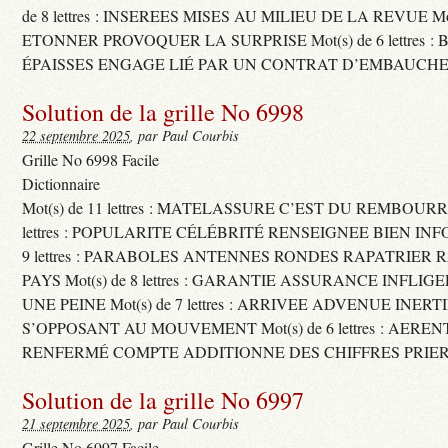
de 8 lettres : INSEREES MISES AU MILIEU DE LA REVUE Mot(s)
ETONNER PROVOQUER LA SURPRISE Mot(s) de 6 lettres :
ÉPAISSES ENGAGE LIÉ PAR UN CONTRAT D’EMBAUCHE
Solution de la grille No 6998
22 septembre 2025
, par Paul Courbis
Grille No 6998 Facile
Dictionnaire
Mot(s) de 11 lettres : MATELASSURE C’EST DU REMBOURRA
lettres : POPULARITE CÉLÉBRITÉ RENSEIGNEE BIEN INFO
9 lettres : PARABOLES ANTENNES RONDES RAPATRIER
PAYS Mot(s) de 8 lettres : GARANTIE ASSURANCE INFLI
UNE PEINE Mot(s) de 7 lettres : ARRIVEE ADVENUE INER
S’OPPOSANT AU MOUVEMENT Mot(s) de 6 lettres : AERE
RENFERMÉ COMPTE ADDITIONNE DES CHIFFRES PRIER
Solution de la grille No 6997
21 septembre 2025
, par Paul Courbis
Grille No 6997 Facile