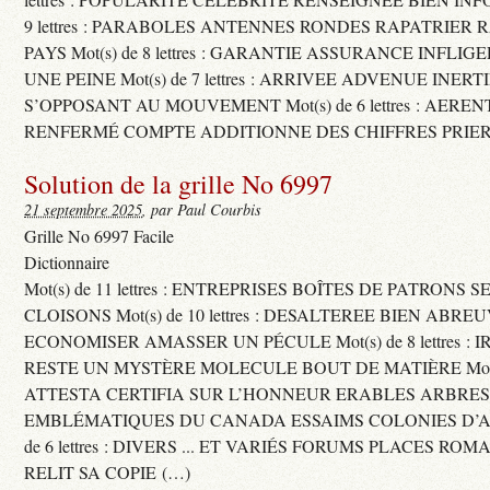
9 lettres : PARABOLES ANTENNES RONDES RAPATRIER
PAYS Mot(s) de 8 lettres : GARANTIE ASSURANCE INFLI
UNE PEINE Mot(s) de 7 lettres : ARRIVEE ADVENUE INER
S’OPPOSANT AU MOUVEMENT Mot(s) de 6 lettres : AERE
RENFERMÉ COMPTE ADDITIONNE DES CHIFFRES PRIER
Solution de la grille No 6997
21 septembre 2025
, par Paul Courbis
Grille No 6997 Facile
Dictionnaire
Mot(s) de 11 lettres : ENTREPRISES BOÎTES DE PATRONS
CLOISONS Mot(s) de 10 lettres : DESALTEREE BIEN ABRE
ECONOMISER AMASSER UN PÉCULE Mot(s) de 8 lettres : 
RESTE UN MYSTÈRE MOLECULE BOUT DE MATIÈRE Mot(s) d
ATTESTA CERTIFIA SUR L’HONNEUR ERABLES ARBRE
EMBLÉMATIQUES DU CANADA ESSAIMS COLONIES D’AB
de 6 lettres : DIVERS ... ET VARIÉS FORUMS PLACES RO
RELIT SA COPIE (…)