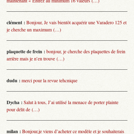
maintenant « Entrez au minimum 16 valeurs (…)
clément :
Bonjour, Je vais bientôt acquérir une Varadero 125 et
je cherche un maximum (…)
plaquette de frein :
bonjour, je cherche des plaquettes de frein
arrière mais je n’en trouve (…)
dudu :
merci pour la revue tehcnique
Dycha :
Salut à tous, J’ai utilisé la menace de porter plainte
pour délit de (…)
milan :
Bonjour,je viens d’acheter ce modèle et je souhaiterais