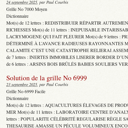
24 septembre 2025
, par Paul Courbis
Grille No 7000 Moyen
Dictionnaire
Mot(s) de 12 lettres : REDISTRIBUER RÉPARTIR AUTREME
RICHESSES Mot(s) de 11 lettres : INEPUISABLE INTARISSA
LACRYMOGENE QUI FAIT PLEURER Mot(s) de 9 lettres : P
DÉTERMINÉ À L’AVANCE RADIEUSES RAYONNANTES Mot(s) 
CALAMITE C’EST UNE CATASTROPHE RELIERAI ASSEMB
de 7 lettres : INERTES IMMOBILES LISERER BORDER D’U
de 6 lettres : ARSINS BOIS BRÛLÉS BABIES SOULIERS VE
Solution de la grille No 6999
23 septembre 2025
, par Paul Courbis
Grille No 6999 Facile
Dictionnaire
Mot(s) de 12 lettres : AQUACULTURES ÉLEVAGES DE PRO
MER Mot(s) de 11 lettres : LABORATOIRE CENTRE D’ANALYS
lettres : POPULARITE CÉLÉBRITÉ REGULARISE RÈGLE S
THESAURISE AMASSE UN PÉCULE VOLUMINEUX ENCOM