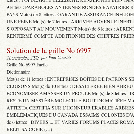
9 lettres : PARABOLES ANTENNES RONDES RAPATRIER
PAYS Mot(s) de 8 lettres : GARANTIE ASSURANCE INFLI
UNE PEINE Mot(s) de 7 lettres : ARRIVEE ADVENUE INER
S’OPPOSANT AU MOUVEMENT Mot(s) de 6 lettres : AERE
RENFERMÉ COMPTE ADDITIONNE DES CHIFFRES PRIER
Solution de la grille No 6997
21 septembre 2025
, par Paul Courbis
Grille No 6997 Facile
Dictionnaire
Mot(s) de 11 lettres : ENTREPRISES BOÎTES DE PATRONS
CLOISONS Mot(s) de 10 lettres : DESALTEREE BIEN ABRE
ECONOMISER AMASSER UN PÉCULE Mot(s) de 8 lettres : 
RESTE UN MYSTÈRE MOLECULE BOUT DE MATIÈRE Mot(s) d
ATTESTA CERTIFIA SUR L’HONNEUR ERABLES ARBRE
EMBLÉMATIQUES DU CANADA ESSAIMS COLONIES D’AB
de 6 lettres : DIVERS ... ET VARIÉS FORUMS PLACES RO
RELIT SA COPIE (…)