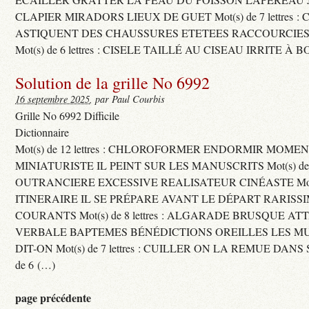
CLAPIER MIRADORS LIEUX DE GUET Mot(s) de 7 lettres : 
ASTIQUENT DES CHAUSSURES ETETEES RACCOURCIES
Mot(s) de 6 lettres : CISELE TAILLÉ AU CISEAU IRRITE À 
Solution de la grille No 6992
16 septembre 2025
, par Paul Courbis
Grille No 6992 Difficile
Dictionnaire
Mot(s) de 12 lettres : CHLOROFORMER ENDORMIR MO
MINIATURISTE IL PEINT SUR LES MANUSCRITS Mot(s) de 11 
OUTRANCIERE EXCESSIVE REALISATEUR CINÉASTE Mot(s) d
ITINERAIRE IL SE PRÉPARE AVANT LE DÉPART RARISS
COURANTS Mot(s) de 8 lettres : ALGARADE BRUSQUE A
VERBALE BAPTEMES BÉNÉDICTIONS OREILLES LES MU
DIT-ON Mot(s) de 7 lettres : CUILLER ON LA REMUE DANS 
de 6 (…)
page précédente