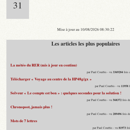
31
Mise à jour au 10/08/2026 08:30:22
Les articles les plus populaires
La météo du RER (mis à jour en continu)
par Paul Courbis - vu
3369284
fois 
Télécharger « Voyage au centre de la HP48g/gx »
par Paul Courbis - vu
11958
f
Solveur « Le compte est bon » : quelques secondes pour la solution !
par Paul Courbis - vu
568372
fois d
Chronopost, jamais plus !
par Paul Courbis - vu
289496
fois d
Mots de 7 lettres
par Paul Courbis - vu
81973
foi