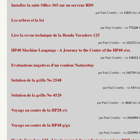
Installer la suite Office 365 sur un serveur RDS
par Paul Courbis - vu
11831
fois d
Les arbres et la loi
par Paul Courbis - vu
772220
f
Lire la revue technique de la Honda Varadero 125
par Paul Courbis - vu
121272
foi
HP48 Machine Language - A Journey to the Center of the HP48 s/sx
par Paul Courbis - vu
138212
f
Evaluations négatives d’un vendeur Naturabuy
par Paul Courbis - vu
141719
foi
Solution de la grille No 2548
par Paul Courbis - vu
533
foi
Solution de la grille No 4520
par Paul Courbis - vu
4642
fois d
Voyage au centre de la HP28 c/s
par Paul Courbis - vu
2161094
f
Voyage au centre de la HP48 g/gx
par Paul Courbis - vu
2233992
f
Honda Varadero 125 - Lire le manuel du conducteur (versions 2007 et pos