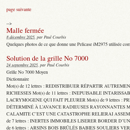
page suivante
-->
Malle fermée
8 décembre 2025
, par Paul Courbis
Quelques photos de ce que donne une Pelicase iM2975 utilisée com
Solution de la grille No 7000
24 septembre 2025
, par Paul Courbis
Grille No 7000 Moyen
Dictionnaire
Mot(s) de 12 lettres : REDISTRIBUER RÉPARTIR AUTREME
RICHESSES Mot(s) de 11 lettres : INEPUISABLE INTARISSA
LACRYMOGENE QUI FAIT PLEURER Mot(s) de 9 lettres : P
DÉTERMINÉ À L’AVANCE RADIEUSES RAYONNANTES Mot(s) 
CALAMITE C’EST UNE CATASTROPHE RELIERAI ASSEMB
de 7 lettres : INERTES IMMOBILES LISERER BORDER D’U
de 6 lettres : ARSINS BOIS BRÛLÉS BABIES SOULIERS VE