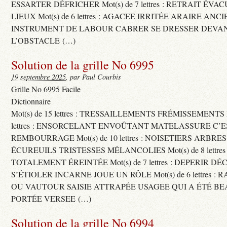
ESSARTER DÉFRICHER Mot(s) de 7 lettres : RETRAIT ÉV
LIEUX Mot(s) de 6 lettres : AGACEE IRRITÉE ARAIRE ANC
INSTRUMENT DE LABOUR CABRER SE DRESSER DEVA
L’OBSTACLE (…)
Solution de la grille No 6995
19 septembre 2025
, par Paul Courbis
Grille No 6995 Facile
Dictionnaire
Mot(s) de 15 lettres : TRESSAILLEMENTS FRÉMISSEMENTS M
lettres : ENSORCELANT ENVOÛTANT MATELASSURE C’
REMBOURRAGE Mot(s) de 10 lettres : NOISETIERS ARBRE
ÉCUREUILS TRISTESSES MÉLANCOLIES Mot(s) de 8 lettre
TOTALEMENT ÉREINTÉE Mot(s) de 7 lettres : DEPERIR DÉ
S’ÉTIOLER INCARNE JOUE UN RÔLE Mot(s) de 6 lettres :
OU VAUTOUR SAISIE ATTRAPÉE USAGEE QUI A ÉTÉ B
PORTÉE VERSEE (…)
Solution de la grille No 6994