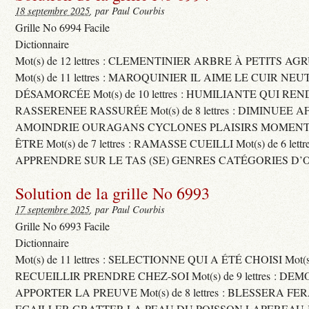
18 septembre 2025
, par Paul Courbis
Grille No 6994 Facile
Dictionnaire
Mot(s) de 12 lettres : CLEMENTINIER ARBRE À PETITS A
Mot(s) de 11 lettres : MAROQUINIER IL AIME LE CUIR NE
DÉSAMORCÉE Mot(s) de 10 lettres : HUMILIANTE QUI R
RASSERENEE RASSURÉE Mot(s) de 8 lettres : DIMINUEE A
AMOINDRIE OURAGANS CYCLONES PLAISIRS MOMENTS
ÊTRE Mot(s) de 7 lettres : RAMASSE CUEILLI Mot(s) de 6 let
APPRENDRE SUR LE TAS (SE) GENRES CATÉGORIES D’
Solution de la grille No 6993
17 septembre 2025
, par Paul Courbis
Grille No 6993 Facile
Dictionnaire
Mot(s) de 11 lettres : SELECTIONNE QUI A ÉTÉ CHOISI Mot(s) d
RECUEILLIR PRENDRE CHEZ-SOI Mot(s) de 9 lettres : D
APPORTER LA PREUVE Mot(s) de 8 lettres : BLESSERA FE
ECAILLER GRATTER LA PEAU DU POISSON LAPEREAU 