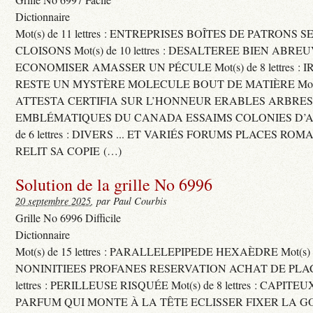
Dictionnaire
Mot(s) de 11 lettres : ENTREPRISES BOÎTES DE PATRONS
CLOISONS Mot(s) de 10 lettres : DESALTEREE BIEN ABRE
ECONOMISER AMASSER UN PÉCULE Mot(s) de 8 lettres : 
RESTE UN MYSTÈRE MOLECULE BOUT DE MATIÈRE Mot(s) d
ATTESTA CERTIFIA SUR L’HONNEUR ERABLES ARBRE
EMBLÉMATIQUES DU CANADA ESSAIMS COLONIES D’AB
de 6 lettres : DIVERS ... ET VARIÉS FORUMS PLACES RO
RELIT SA COPIE (…)
Solution de la grille No 6996
20 septembre 2025
, par Paul Courbis
Grille No 6996 Difficile
Dictionnaire
Mot(s) de 15 lettres : PARALLELEPIPEDE HEXAÈDRE Mot(s) de 
NONINITIEES PROFANES RESERVATION ACHAT DE PLACES
lettres : PERILLEUSE RISQUÉE Mot(s) de 8 lettres : CAPI
PARFUM QUI MONTE À LA TÊTE ECLISSER FIXER LA G