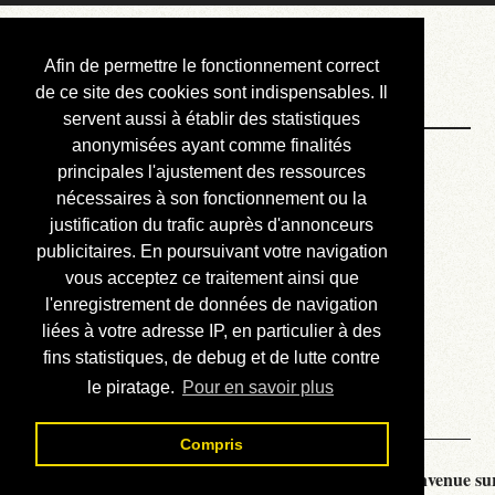
Courbis, « LE »
Afin de permettre le fonctionnement correct
Blog Officiel
de ce site des cookies sont indispensables. Il
servent aussi à établir des statistiques
anonymisées ayant comme finalités
Bienvenue
principales l'ajustement des ressources
Réalisations
nécessaires à son fonctionnement ou la
justification du trafic auprès d'annonceurs
Divers (et d’été)
publicitaires. En poursuivant votre navigation
vous acceptez ce traitement ainsi que
Annonces
l'enregistrement de données de navigation
Liens externes
liées à votre adresse IP, en particulier à des
fins statistiques, de debug et de lutte contre
Téléchargement
le piratage.
Pour en savoir plus
Contact
Compris
Courbis, « LE » Blog Officiel - je vous souhaite la bienvenue sur 