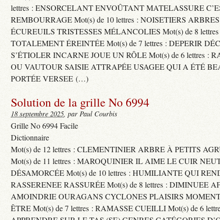
lettres : ENSORCELANT ENVOÛTANT MATELASSURE C’
REMBOURRAGE Mot(s) de 10 lettres : NOISETIERS ARBRE
ÉCUREUILS TRISTESSES MÉLANCOLIES Mot(s) de 8 lettre
TOTALEMENT ÉREINTÉE Mot(s) de 7 lettres : DEPERIR DÉ
S’ÉTIOLER INCARNE JOUE UN RÔLE Mot(s) de 6 lettres :
OU VAUTOUR SAISIE ATTRAPÉE USAGEE QUI A ÉTÉ B
PORTÉE VERSEE (…)
Solution de la grille No 6994
18 septembre 2025
, par Paul Courbis
Grille No 6994 Facile
Dictionnaire
Mot(s) de 12 lettres : CLEMENTINIER ARBRE À PETITS A
Mot(s) de 11 lettres : MAROQUINIER IL AIME LE CUIR NE
DÉSAMORCÉE Mot(s) de 10 lettres : HUMILIANTE QUI R
RASSERENEE RASSURÉE Mot(s) de 8 lettres : DIMINUEE A
AMOINDRIE OURAGANS CYCLONES PLAISIRS MOMENTS
ÊTRE Mot(s) de 7 lettres : RAMASSE CUEILLI Mot(s) de 6 let
APPRENDRE SUR LE TAS (SE) GENRES CATÉGORIES D’