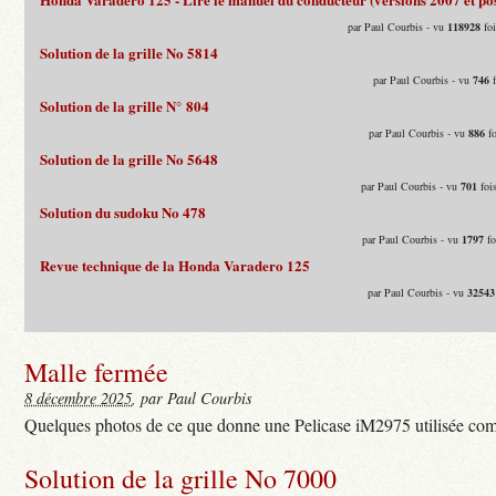
par Paul Courbis - vu
118928
foi
Solution de la grille No 5814
par Paul Courbis - vu
746
f
Solution de la grille N° 804
par Paul Courbis - vu
886
fo
Solution de la grille No 5648
par Paul Courbis - vu
701
fois
Solution du sudoku No 478
par Paul Courbis - vu
1797
fo
Revue technique de la Honda Varadero 125
par Paul Courbis - vu
32543
Malle fermée
8 décembre 2025
, par Paul Courbis
Quelques photos de ce que donne une Pelicase iM2975 utilisée com
Solution de la grille No 7000