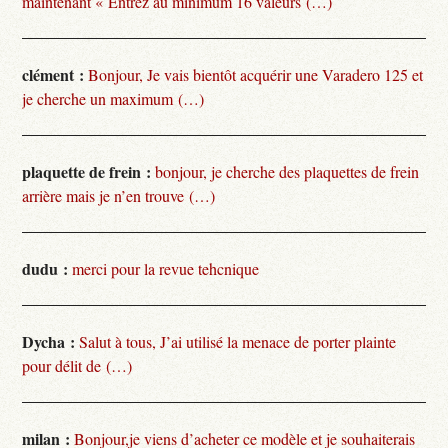
maintenant « Entrez au minimum 16 valeurs (…)
clément :
Bonjour, Je vais bientôt acquérir une Varadero 125 et
je cherche un maximum (…)
plaquette de frein :
bonjour, je cherche des plaquettes de frein
arrière mais je n’en trouve (…)
dudu :
merci pour la revue tehcnique
Dycha :
Salut à tous, J’ai utilisé la menace de porter plainte
pour délit de (…)
milan :
Bonjour,je viens d’acheter ce modèle et je souhaiterais