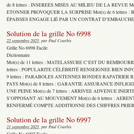
de 8 lettres : INSEREES MISES AU MILIEU DE LA REVUE Mot(s)
ETONNER PROVOQUER LA SURPRISE Mot(s) de 6 lettres :
ÉPAISSES ENGAGE LIÉ PAR UN CONTRAT D’EMBAUCHE
Solution de la grille No 6998
22 septembre 2025
, par Paul Courbis
Grille No 6998 Facile
Dictionnaire
Mot(s) de 11 lettres : MATELASSURE C’EST DU REMBOURRA
lettres : POPULARITE CÉLÉBRITÉ RENSEIGNEE BIEN INFO
9 lettres : PARABOLES ANTENNES RONDES RAPATRIER
PAYS Mot(s) de 8 lettres : GARANTIE ASSURANCE INFLI
UNE PEINE Mot(s) de 7 lettres : ARRIVEE ADVENUE INER
S’OPPOSANT AU MOUVEMENT Mot(s) de 6 lettres : AERE
RENFERMÉ COMPTE ADDITIONNE DES CHIFFRES PRIER
Solution de la grille No 6997
21 septembre 2025
, par Paul Courbis
Grille No 6997 Facile