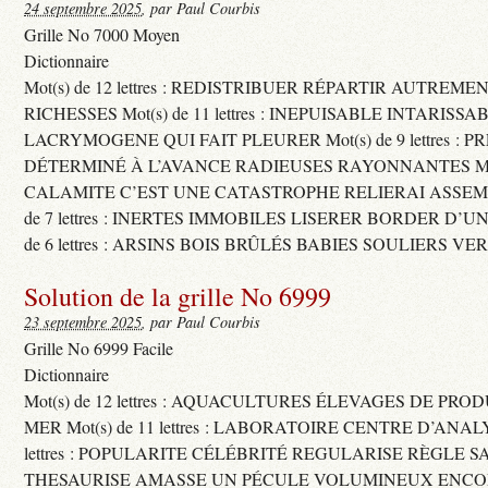
24 septembre 2025
, par Paul Courbis
Grille No 7000 Moyen
Dictionnaire
Mot(s) de 12 lettres : REDISTRIBUER RÉPARTIR AUTREME
RICHESSES Mot(s) de 11 lettres : INEPUISABLE INTARISSA
LACRYMOGENE QUI FAIT PLEURER Mot(s) de 9 lettres : P
DÉTERMINÉ À L’AVANCE RADIEUSES RAYONNANTES Mot(s) 
CALAMITE C’EST UNE CATASTROPHE RELIERAI ASSEMB
de 7 lettres : INERTES IMMOBILES LISERER BORDER D’U
de 6 lettres : ARSINS BOIS BRÛLÉS BABIES SOULIERS VE
Solution de la grille No 6999
23 septembre 2025
, par Paul Courbis
Grille No 6999 Facile
Dictionnaire
Mot(s) de 12 lettres : AQUACULTURES ÉLEVAGES DE PRO
MER Mot(s) de 11 lettres : LABORATOIRE CENTRE D’ANALYS
lettres : POPULARITE CÉLÉBRITÉ REGULARISE RÈGLE S
THESAURISE AMASSE UN PÉCULE VOLUMINEUX ENCOM