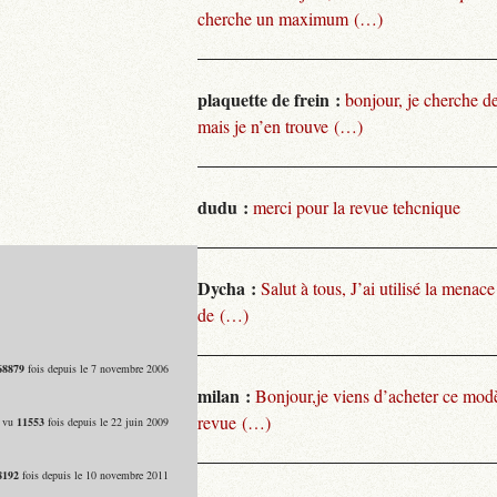
cherche un maximum (…)
plaquette de frein :
bonjour, je cherche de
mais je n’en trouve (…)
dudu :
merci pour la revue tehcnique
Dycha :
Salut à tous, J’ai utilisé la menace
de (…)
68879
fois depuis le 7 novembre 2006
milan :
Bonjour,je viens d’acheter ce modèl
revue (…)
- vu
11553
fois depuis le 22 juin 2009
8192
fois depuis le 10 novembre 2011