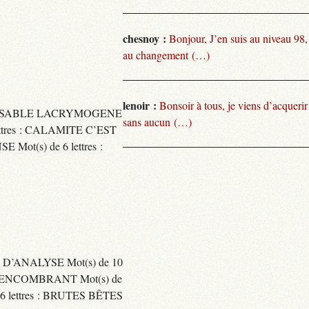
chesnoy :
Bonjour, J’en suis au niveau 98
au changement (…)
lenoir :
Bonsoir à tous, je viens d’acquer
TARISSABLE LACRYMOGENE
sans aucun (…)
tres : CALAMITE C’EST
t(s) de 6 lettres :
 D’ANALYSE Mot(s) de 10
ENCOMBRANT Mot(s) de
 lettres : BRUTES BÊTES