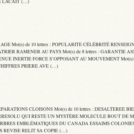
 LACAIT (…)
RAGE Mot(s) de 10 lettres : POPULARITE CÉLÉBRITÉ RENSE
PATRIER RAMENER AU PAYS Mot(s) de 8 lettres : GARANTIE
DVENUE INERTIE FORCE S’OPPOSANT AU MOUVEMENT Mot(s) de 
IFFRES PRIERE AVE (…)
 SEPARATIONS CLOISONS Mot(s) de 10 lettres : DESALTEREE 
: IRRESOLU QUI RESTE UN MYSTÈRE MOLECULE BOUT DE MAT
 ARBRES EMBLÉMATIQUES DU CANADA ESSAIMS COLONIES D
ES REVISE RELIT SA COPIE (…)