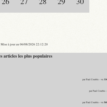
26
27
28
29
30
Mise à jour au 06/08/2026 22:12:20
s articles les plus populaires
par Paul Courbis - vu
33
par Paul Courbis 
par Paul Courbis - vu
56