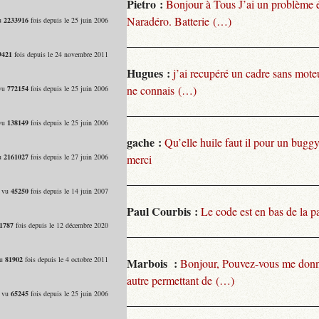
Pietro :
Bonjour à Tous J’ai un problème 
Naradéro. Batterie (…)
vu
2233916
fois depuis le 25 juin 2006
9421
fois depuis le 24 novembre 2011
Hugues :
j’ai recupéré un cadre sans moteu
ne connais (…)
 vu
772154
fois depuis le 25 juin 2006
 vu
138149
fois depuis le 25 juin 2006
gache :
Qu’elle huile faut il pour un bugg
vu
2161027
fois depuis le 27 juin 2006
merci
- vu
45250
fois depuis le 14 juin 2007
Paul Courbis :
Le code est en bas de la p
1787
fois depuis le 12 décembre 2020
vu
81902
fois depuis le 4 octobre 2011
Marbois :
Bonjour, Pouvez-vous me donn
autre permettant de (…)
- vu
65245
fois depuis le 25 juin 2006