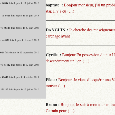
vu
86884
fois depuis le 17 juillet 2010
baptiste :
Bonjour monsieur, j’ai un pro
star. Il y a eu (…)
 - vu
8421
fois depuis le 23 juin 2015
- vu
38540
fois depuis le 27 juin 2006
DANGUIN :
Je cherche des renseignemen
carénage avant
 - vu
830
fois depuis le 1er avril 2013
9024
fois depuis le 22 septembre 2010
Cyrille :
Bonjour En possession d un ALP
désespérément un lien (…)
- vu
37442
fois depuis le 12 juin 2007
vu
42642
fois depuis le 4 octobre 2011
Filou :
Bonjour, Je viens d’acquérir une V
trouver (…)
u
121217
fois depuis le 17 juillet 2010
Bruno :
Bonjour, Je suis à mon tour en tra
Garmin pour (…)