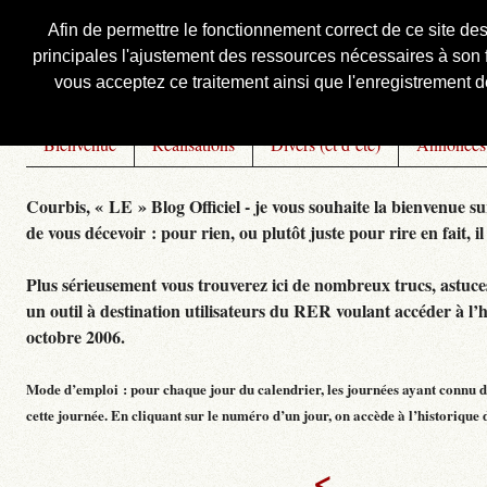
Afin de permettre le fonctionnement correct de ce site de
principales l'ajustement des ressources nécessaires à son f
Courbis, « LE » Blog Officiel
vous acceptez ce traitement ainsi que l'enregistrement de
Bienvenue
Réalisations
Divers (et d’été)
Annonces
Courbis, « LE » Blog Officiel - je vous souhaite la bienvenue su
de vous décevoir : pour rien, ou plutôt juste pour rire en fait, il
Plus sérieusement vous trouverez ici de nombreux trucs, astuces,
un outil à destination utilisateurs du RER voulant accéder à l’
octobre 2006.
Mode d’emploi : pour chaque jour du calendrier, les journées ayant connu de
cette journée. En cliquant sur le numéro d’un jour, on accède à l’historique dé
<