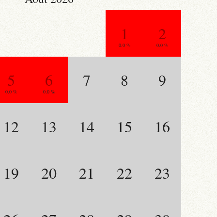
1
2
0.0 %
0.0 %
5
6
7
8
9
0.0 %
0.0 %
12
13
14
15
16
19
20
21
22
23