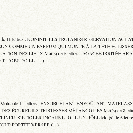
) de 11 lettres : NONINITIEES PROFANES RESERVATION ACHAT
 : CAPITEUX COMME UN PARFUM QUI MONTE À LA TÊTE ECLIS
CUATION DES LIEUX Mot(s) de 6 lettres : AGACEE IRRITÉE A
T L’OBSTACLE (…)
S Mot(s) de 11 lettres : ENSORCELANT ENVOÛTANT MATELA
S DES ÉCUREUILS TRISTESSES MÉLANCOLIES Mot(s) de 8 lett
CLINER, S’ÉTIOLER INCARNE JOUE UN RÔLE Mot(s) de 6 lett
COUP PORTÉE VERSEE (…)