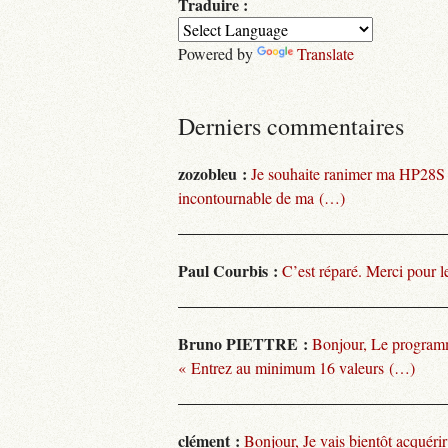
Traduire :
Powered by
Translate
Derniers commentaires
zozobleu :
Je souhaite ranimer ma HP28S
incontournable de ma (…)
Paul Courbis :
C’est réparé. Merci pour l
Bruno PIETTRE :
Bonjour, Le programm
« Entrez au minimum 16 valeurs (…)
clément :
Bonjour, Je vais bientôt acquéri