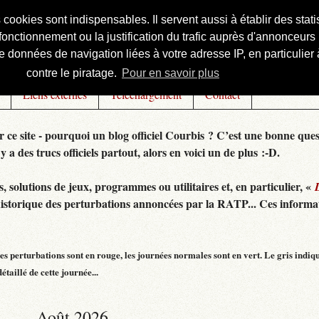
s cookies sont indispensables. Il servent aussi à établir des st
onctionnement ou la justification du trafic auprès d'annonceurs 
 données de navigation liées à votre adresse IP, en particulier à
contre le piratage.
Pour en savoir plus
Liens externes
Téléchargement
Contact
r ce site - pourquoi un blog officiel Courbis ? C’est une bonne ques
 y a des trucs officiels partout, alors en voici un de plus :-D.
 solutions de jeux, programmes ou utilitaires et, en particulier, «
historique des perturbations annoncées par la RATP... Ces informat
s perturbations sont en rouge, les journées normales sont en vert. Le gris indiq
taillé de cette journée...
Août 2026