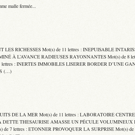
me malle fermée...
ENT LES RICHESSES Mot(s) de 11 lettres : INEPUISABLE IN
ERMINÉ À L’AVANCE RADIEUSES RAYONNANTES Mot(s) de 8 let
ttres : INERTES IMMOBILES LISERER BORDER D’UNE GANSE Mo
S (…)
UITS DE LA MER Mot(s) de 11 lettres : LABORATOIRE CENTRE
E SA DETTE THESAURISE AMASSE UN PÉCULE VOLUMINEUX 
) de 7 lettres : ETONNER PROVOQUER LA SURPRISE Mot(s) de 6