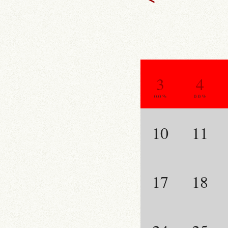
3
4
0.0 %
0.0 %
10
11
17
18