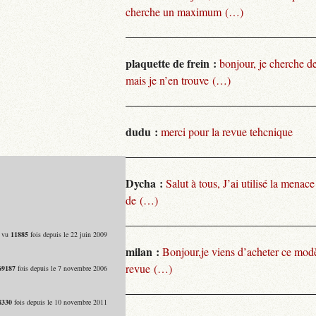
cherche un maximum (…)
plaquette de frein :
bonjour, je cherche de
mais je n’en trouve (…)
dudu :
merci pour la revue tehcnique
Dycha :
Salut à tous, J’ai utilisé la menace
de (…)
- vu
11885
fois depuis le 22 juin 2009
milan :
Bonjour,je viens d’acheter ce modèl
revue (…)
69187
fois depuis le 7 novembre 2006
8330
fois depuis le 10 novembre 2011