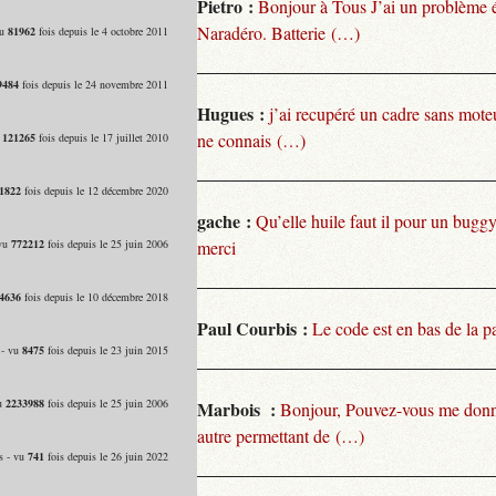
Pietro :
Bonjour à Tous J’ai un problème 
Naradéro. Batterie (…)
vu
81962
fois depuis le 4 octobre 2011
9484
fois depuis le 24 novembre 2011
Hugues :
j’ai recupéré un cadre sans moteu
ne connais (…)
u
121265
fois depuis le 17 juillet 2010
1822
fois depuis le 12 décembre 2020
gache :
Qu’elle huile faut il pour un bugg
 vu
772212
fois depuis le 25 juin 2006
merci
4636
fois depuis le 10 décembre 2018
Paul Courbis :
Le code est en bas de la p
 - vu
8475
fois depuis le 23 juin 2015
vu
2233988
fois depuis le 25 juin 2006
Marbois :
Bonjour, Pouvez-vous me donn
autre permettant de (…)
s - vu
741
fois depuis le 26 juin 2022