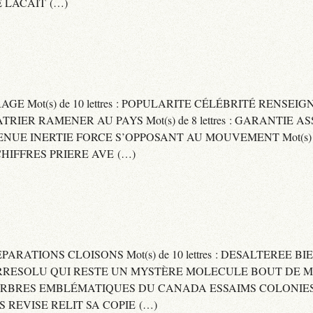
 LACAIT (…)
RAGE Mot(s) de 10 lettres : POPULARITE CÉLÉBRITÉ RENSE
PATRIER RAMENER AU PAYS Mot(s) de 8 lettres : GARANTIE
DVENUE INERTIE FORCE S’OPPOSANT AU MOUVEMENT Mot(s) de 
IFFRES PRIERE AVE (…)
 SEPARATIONS CLOISONS Mot(s) de 10 lettres : DESALTEREE 
: IRRESOLU QUI RESTE UN MYSTÈRE MOLECULE BOUT DE MAT
 ARBRES EMBLÉMATIQUES DU CANADA ESSAIMS COLONIES D
ES REVISE RELIT SA COPIE (…)