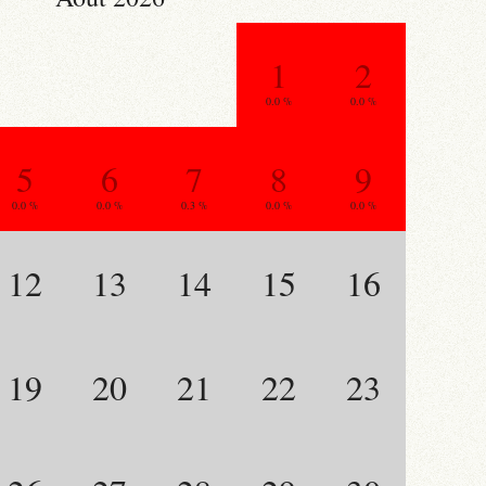
1
2
0.0 %
0.0 %
5
6
7
8
9
0.0 %
0.0 %
0.3 %
0.0 %
0.0 %
12
13
14
15
16
19
20
21
22
23