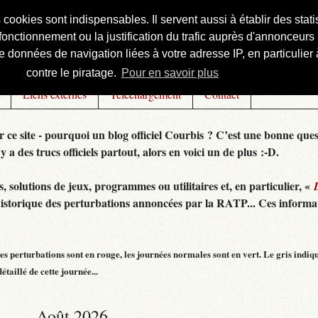
s cookies sont indispensables. Il servent aussi à établir des st
onctionnement ou la justification du trafic auprès d'annonceurs 
 données de navigation liées à votre adresse IP, en particulier à
contre le piratage.
Pour en savoir plus
Liens externes
Téléchargement
Contact
r ce site - pourquoi un blog officiel Courbis ? C’est une bonne ques
 y a des trucs officiels partout, alors en voici un de plus :-D.
 solutions de jeux, programmes ou utilitaires et, en particulier, «
historique des perturbations annoncées par la RATP... Ces informat
s perturbations sont en rouge, les journées normales sont en vert. Le gris indiq
taillé de cette journée...
Août 2026