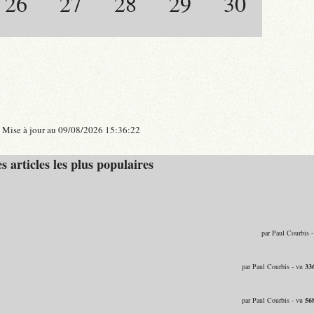
26
27
28
29
30
Mise à jour au 09/08/2026 15:36:22
s articles les plus populaires
par Paul Courbis 
par Paul Courbis - vu
33
par Paul Courbis - vu
56