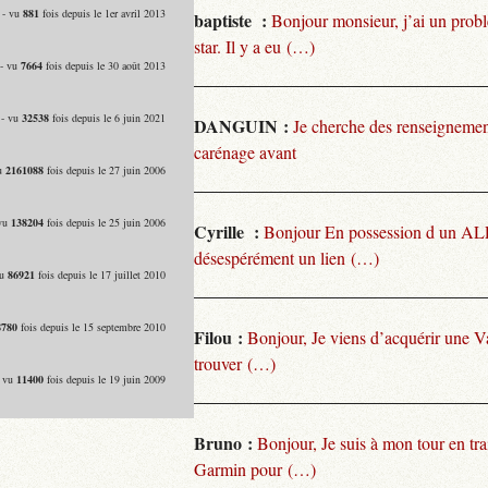
 - vu
881
fois depuis le 1er avril 2013
baptiste :
Bonjour monsieur, j’ai un pro
star. Il y a eu (…)
 - vu
7664
fois depuis le 30 août 2013
 - vu
32538
fois depuis le 6 juin 2021
DANGUIN :
Je cherche des renseignemen
carénage avant
vu
2161088
fois depuis le 27 juin 2006
 vu
138204
fois depuis le 25 juin 2006
Cyrille :
Bonjour En possession d un ALP
désespérément un lien (…)
vu
86921
fois depuis le 17 juillet 2010
8780
fois depuis le 15 septembre 2010
Filou :
Bonjour, Je viens d’acquérir une V
trouver (…)
- vu
11400
fois depuis le 19 juin 2009
Bruno :
Bonjour, Je suis à mon tour en tra
Garmin pour (…)