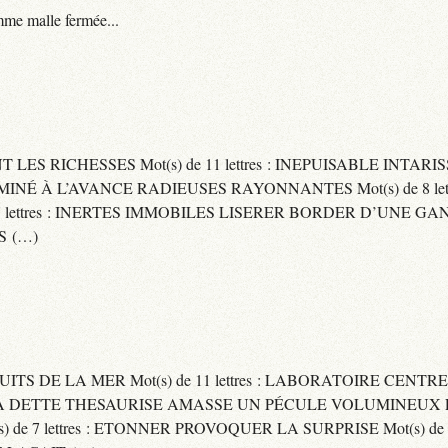
me malle fermée...
ENT LES RICHESSES Mot(s) de 11 lettres : INEPUISABLE IN
ERMINÉ À L’AVANCE RADIEUSES RAYONNANTES Mot(s) de 8 let
ttres : INERTES IMMOBILES LISERER BORDER D’UNE GANSE Mo
S (…)
UITS DE LA MER Mot(s) de 11 lettres : LABORATOIRE CENTRE
E SA DETTE THESAURISE AMASSE UN PÉCULE VOLUMINEUX 
) de 7 lettres : ETONNER PROVOQUER LA SURPRISE Mot(s) de 6