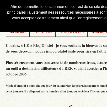
Afin de permettre le fonctionnement correct de ce site de
principales l'ajustement des ressources nécessaires à son f
Courbis, « LE » Blog Officiel
vous acceptez ce traitement ainsi que l'enregistrement de
Bienvenue
Réalisations
Divers (et d’été)
Annonces
Courbis, « LE » Blog Officiel - je vous souhaite la bienvenue su
de vous décevoir : pour rien, ou plutôt juste pour rire en fait, il
Plus sérieusement vous trouverez ici de nombreux trucs, astuces,
un outil à destination utilisateurs du RER voulant accéder à l’
octobre 2006.
Mode d’emploi : pour chaque jour du calendrier, les journées ayant connu de
cette journée. En cliquant sur le numéro d’un jour, on accède à l’historique dé
<