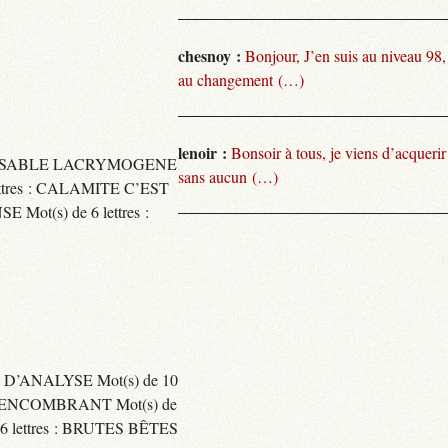
chesnoy :
Bonjour, J’en suis au niveau 98
au changement (…)
lenoir :
Bonsoir à tous, je viens d’acquer
TARISSABLE LACRYMOGENE
sans aucun (…)
tres : CALAMITE C’EST
t(s) de 6 lettres :
 D’ANALYSE Mot(s) de 10
ENCOMBRANT Mot(s) de
 lettres : BRUTES BÊTES