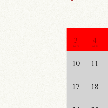
3
4
0.0 %
0.0 %
10
11
17
18