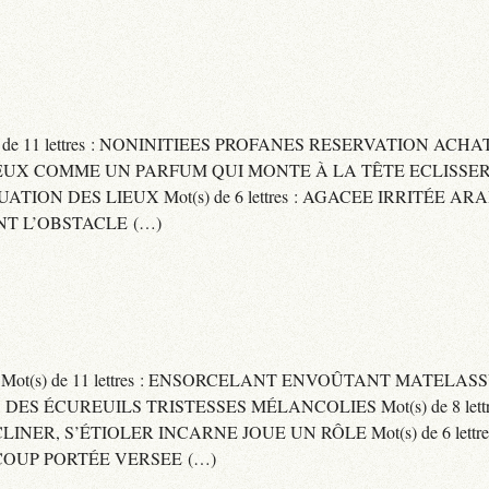
) de 11 lettres : NONINITIEES PROFANES RESERVATION ACHAT
 : CAPITEUX COMME UN PARFUM QUI MONTE À LA TÊTE ECLIS
CUATION DES LIEUX Mot(s) de 6 lettres : AGACEE IRRITÉE A
T L’OBSTACLE (…)
S Mot(s) de 11 lettres : ENSORCELANT ENVOÛTANT MATELA
S DES ÉCUREUILS TRISTESSES MÉLANCOLIES Mot(s) de 8 lett
CLINER, S’ÉTIOLER INCARNE JOUE UN RÔLE Mot(s) de 6 lett
COUP PORTÉE VERSEE (…)