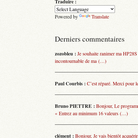
Traduire :
Powered by
Translate
Derniers commentaires
zozobleu :
Je souhaite ranimer ma HP28S
incontournable de ma (…)
Paul Courbis :
C’est réparé. Merci pour l
Bruno PIETTRE :
Bonjour, Le programm
« Entrez au minimum 16 valeurs (…)
clément :
Bonjour, Je vais bientôt acquéri