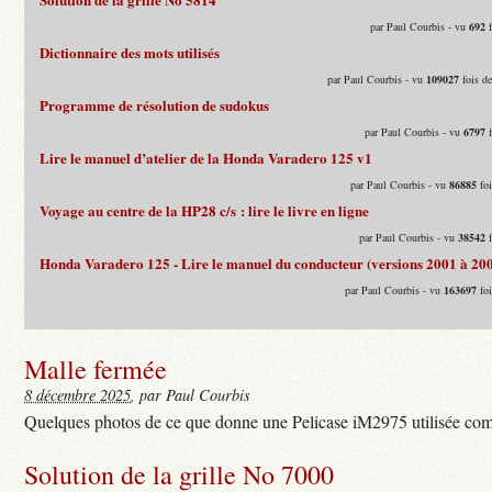
par Paul Courbis - vu
692
f
Dictionnaire des mots utilisés
par Paul Courbis - vu
109027
fois d
Programme de résolution de sudokus
par Paul Courbis - vu
6797
f
Lire le manuel d’atelier de la Honda Varadero 125 v1
par Paul Courbis - vu
86885
foi
Voyage au centre de la HP28 c/s : lire le livre en ligne
par Paul Courbis - vu
38542
f
Honda Varadero 125 - Lire le manuel du conducteur (versions 2001 à 20
par Paul Courbis - vu
163697
foi
Malle fermée
8 décembre 2025
, par Paul Courbis
Quelques photos de ce que donne une Pelicase iM2975 utilisée com
Solution de la grille No 7000