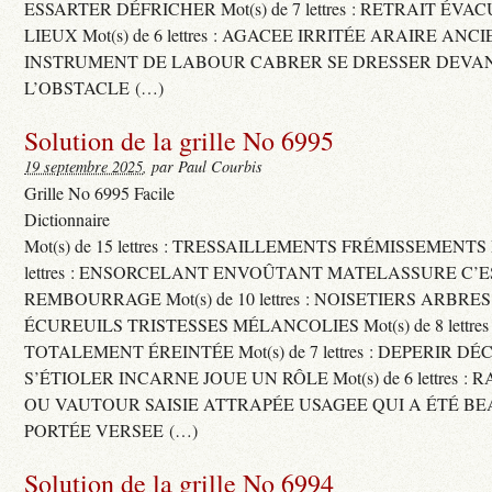
ESSARTER DÉFRICHER Mot(s) de 7 lettres : RETRAIT ÉV
LIEUX Mot(s) de 6 lettres : AGACEE IRRITÉE ARAIRE ANC
INSTRUMENT DE LABOUR CABRER SE DRESSER DEVA
L’OBSTACLE (…)
Solution de la grille No 6995
19 septembre 2025
, par Paul Courbis
Grille No 6995 Facile
Dictionnaire
Mot(s) de 15 lettres : TRESSAILLEMENTS FRÉMISSEMENTS M
lettres : ENSORCELANT ENVOÛTANT MATELASSURE C’
REMBOURRAGE Mot(s) de 10 lettres : NOISETIERS ARBRE
ÉCUREUILS TRISTESSES MÉLANCOLIES Mot(s) de 8 lettre
TOTALEMENT ÉREINTÉE Mot(s) de 7 lettres : DEPERIR DÉ
S’ÉTIOLER INCARNE JOUE UN RÔLE Mot(s) de 6 lettres :
OU VAUTOUR SAISIE ATTRAPÉE USAGEE QUI A ÉTÉ B
PORTÉE VERSEE (…)
Solution de la grille No 6994