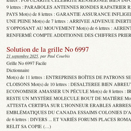
9 lettres : PARABOLES ANTENNES RONDES RAPATRIER
PAYS Mot(s) de 8 lettres : GARANTIE ASSURANCE INFLI
UNE PEINE Mot(s) de 7 lettres : ARRIVEE ADVENUE INER
S’OPPOSANT AU MOUVEMENT Mot(s) de 6 lettres : AERE
RENFERMÉ COMPTE ADDITIONNE DES CHIFFRES PRIER
Solution de la grille No 6997
21 septembre 2025
, par Paul Courbis
Grille No 6997 Facile
Dictionnaire
Mot(s) de 11 lettres : ENTREPRISES BOÎTES DE PATRONS
CLOISONS Mot(s) de 10 lettres : DESALTEREE BIEN ABRE
ECONOMISER AMASSER UN PÉCULE Mot(s) de 8 lettres : 
RESTE UN MYSTÈRE MOLECULE BOUT DE MATIÈRE Mot(s) d
ATTESTA CERTIFIA SUR L’HONNEUR ERABLES ARBRE
EMBLÉMATIQUES DU CANADA ESSAIMS COLONIES D’AB
de 6 lettres : DIVERS ... ET VARIÉS FORUMS PLACES RO
RELIT SA COPIE (…)