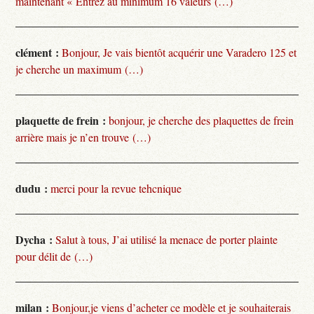
maintenant « Entrez au minimum 16 valeurs (…)
clément :
Bonjour, Je vais bientôt acquérir une Varadero 125 et
je cherche un maximum (…)
plaquette de frein :
bonjour, je cherche des plaquettes de frein
arrière mais je n’en trouve (…)
dudu :
merci pour la revue tehcnique
Dycha :
Salut à tous, J’ai utilisé la menace de porter plainte
pour délit de (…)
milan :
Bonjour,je viens d’acheter ce modèle et je souhaiterais