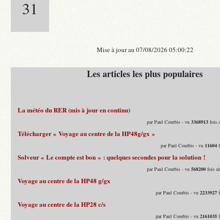
31
Mise à jour au 07/08/2026 05:00:22
Les articles les plus populaires
La météo du RER (mis à jour en continu)
par Paul Courbis - vu
3368913
fois 
Télécharger « Voyage au centre de la HP48g/gx »
par Paul Courbis - vu
11604
f
Solveur « Le compte est bon » : quelques secondes pour la solution !
par Paul Courbis - vu
568200
fois d
Voyage au centre de la HP48 g/gx
par Paul Courbis - vu
2233927
f
Voyage au centre de la HP28 c/s
par Paul Courbis - vu
2161035
f