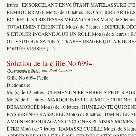
lettres : ENSORCELANT ENVOÛTANT MATELASSURE C’
REMBOURRAGE Mot(s) de 10 lettres : NOISETIERS ARBRE
ÉCUREUILS TRISTESSES MÉLANCOLIES Mot(s) de 8 lettre
TOTALEMENT ÉREINTÉE Mot(s) de 7 lettres : DEPERIR DÉ
S’ÉTIOLER INCARNE JOUE UN RÔLE Mot(s) de 6 lettres :
OU VAUTOUR SAISIE ATTRAPÉE USAGEE QUI A ÉTÉ B
PORTÉE VERSEE (…)
Solution de la grille No 6994
18 septembre 2025
, par Paul Courbis
Grille No 6994 Facile
Dictionnaire
Mot(s) de 12 lettres : CLEMENTINIER ARBRE À PETITS A
Mot(s) de 11 lettres : MAROQUINIER IL AIME LE CUIR NE
DÉSAMORCÉE Mot(s) de 10 lettres : HUMILIANTE QUI R
RASSERENEE RASSURÉE Mot(s) de 8 lettres : DIMINUEE A
AMOINDRIE OURAGANS CYCLONES PLAISIRS MOMENTS
ÊTRE Mot(s) de 7 lettres : RAMASSE CUEILLI Mot(s) de 6 let
APPRENDRE SUR LE TAS (SE) GENRES CATÉGORIES D’