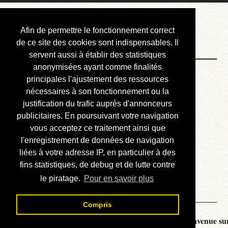
Courbis, « LE »
Afin de permettre le fonctionnement correct
Blog Officiel
de ce site des cookies sont indispensables. Il
servent aussi à établir des statistiques
anonymisées ayant comme finalités
Bienvenue
principales l'ajustement des ressources
Réalisations
nécessaires à son fonctionnement ou la
justification du trafic auprès d'annonceurs
Divers (et d’été)
publicitaires. En poursuivant votre navigation
vous acceptez ce traitement ainsi que
Annonces
l'enregistrement de données de navigation
Liens externes
liées à votre adresse IP, en particulier à des
fins statistiques, de debug et de lutte contre
Téléchargement
le piratage.
Pour en savoir plus
Contact
Compris
Courbis, « LE » Blog Officiel - je vous souhaite la bienvenue sur 