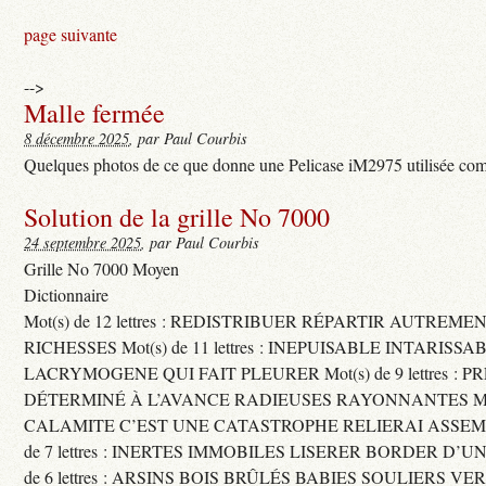
page suivante
-->
Malle fermée
8 décembre 2025
, par Paul Courbis
Quelques photos de ce que donne une Pelicase iM2975 utilisée com
Solution de la grille No 7000
24 septembre 2025
, par Paul Courbis
Grille No 7000 Moyen
Dictionnaire
Mot(s) de 12 lettres : REDISTRIBUER RÉPARTIR AUTREME
RICHESSES Mot(s) de 11 lettres : INEPUISABLE INTARISSA
LACRYMOGENE QUI FAIT PLEURER Mot(s) de 9 lettres : P
DÉTERMINÉ À L’AVANCE RADIEUSES RAYONNANTES Mot(s) 
CALAMITE C’EST UNE CATASTROPHE RELIERAI ASSEMB
de 7 lettres : INERTES IMMOBILES LISERER BORDER D’U
de 6 lettres : ARSINS BOIS BRÛLÉS BABIES SOULIERS VE