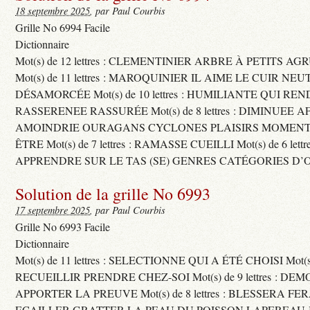
18 septembre 2025
, par Paul Courbis
Grille No 6994 Facile
Dictionnaire
Mot(s) de 12 lettres : CLEMENTINIER ARBRE À PETITS A
Mot(s) de 11 lettres : MAROQUINIER IL AIME LE CUIR NE
DÉSAMORCÉE Mot(s) de 10 lettres : HUMILIANTE QUI R
RASSERENEE RASSURÉE Mot(s) de 8 lettres : DIMINUEE A
AMOINDRIE OURAGANS CYCLONES PLAISIRS MOMENTS
ÊTRE Mot(s) de 7 lettres : RAMASSE CUEILLI Mot(s) de 6 let
APPRENDRE SUR LE TAS (SE) GENRES CATÉGORIES D’
Solution de la grille No 6993
17 septembre 2025
, par Paul Courbis
Grille No 6993 Facile
Dictionnaire
Mot(s) de 11 lettres : SELECTIONNE QUI A ÉTÉ CHOISI Mot(s) d
RECUEILLIR PRENDRE CHEZ-SOI Mot(s) de 9 lettres : D
APPORTER LA PREUVE Mot(s) de 8 lettres : BLESSERA FE
ECAILLER GRATTER LA PEAU DU POISSON LAPEREAU 