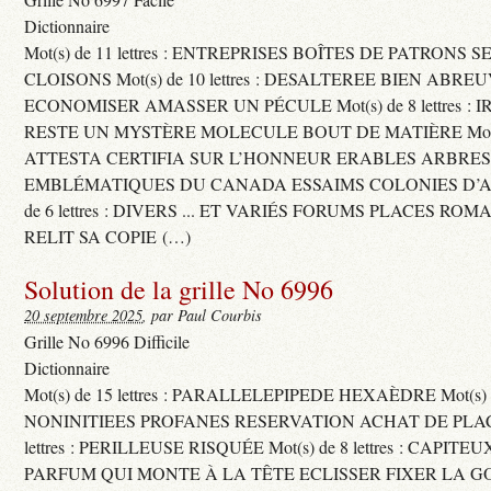
Dictionnaire
Mot(s) de 11 lettres : ENTREPRISES BOÎTES DE PATRONS
CLOISONS Mot(s) de 10 lettres : DESALTEREE BIEN ABRE
ECONOMISER AMASSER UN PÉCULE Mot(s) de 8 lettres : 
RESTE UN MYSTÈRE MOLECULE BOUT DE MATIÈRE Mot(s) d
ATTESTA CERTIFIA SUR L’HONNEUR ERABLES ARBRE
EMBLÉMATIQUES DU CANADA ESSAIMS COLONIES D’AB
de 6 lettres : DIVERS ... ET VARIÉS FORUMS PLACES RO
RELIT SA COPIE (…)
Solution de la grille No 6996
20 septembre 2025
, par Paul Courbis
Grille No 6996 Difficile
Dictionnaire
Mot(s) de 15 lettres : PARALLELEPIPEDE HEXAÈDRE Mot(s) de 
NONINITIEES PROFANES RESERVATION ACHAT DE PLACES
lettres : PERILLEUSE RISQUÉE Mot(s) de 8 lettres : CAPI
PARFUM QUI MONTE À LA TÊTE ECLISSER FIXER LA G