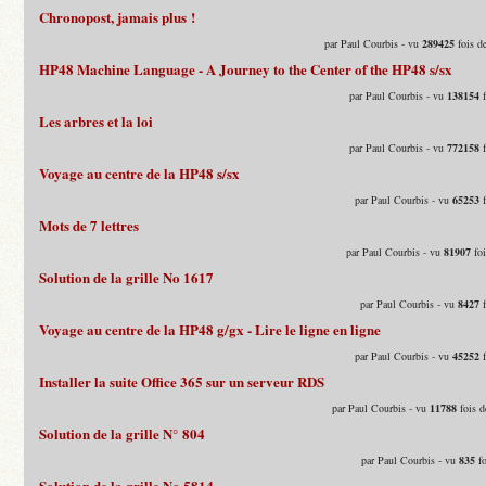
Chronopost, jamais plus !
par Paul Courbis - vu
289425
fois d
HP48 Machine Language - A Journey to the Center of the HP48 s/sx
par Paul Courbis - vu
138154
f
Les arbres et la loi
par Paul Courbis - vu
772158
f
Voyage au centre de la HP48 s/sx
par Paul Courbis - vu
65253
f
Mots de 7 lettres
par Paul Courbis - vu
81907
foi
Solution de la grille No 1617
par Paul Courbis - vu
8427
f
Voyage au centre de la HP48 g/gx - Lire le ligne en ligne
par Paul Courbis - vu
45252
f
Installer la suite Office 365 sur un serveur RDS
par Paul Courbis - vu
11788
fois d
Solution de la grille N° 804
par Paul Courbis - vu
835
fo
Solution de la grille No 5814