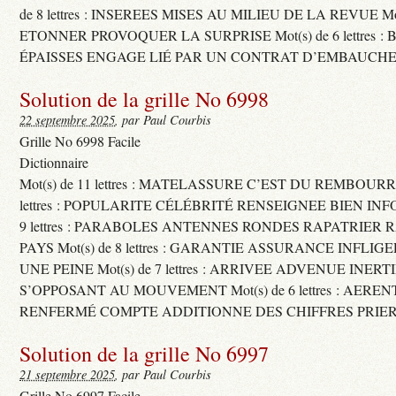
de 8 lettres : INSEREES MISES AU MILIEU DE LA REVUE Mot(s)
ETONNER PROVOQUER LA SURPRISE Mot(s) de 6 lettres :
ÉPAISSES ENGAGE LIÉ PAR UN CONTRAT D’EMBAUCHE
Solution de la grille No 6998
22 septembre 2025
, par Paul Courbis
Grille No 6998 Facile
Dictionnaire
Mot(s) de 11 lettres : MATELASSURE C’EST DU REMBOURRA
lettres : POPULARITE CÉLÉBRITÉ RENSEIGNEE BIEN INFO
9 lettres : PARABOLES ANTENNES RONDES RAPATRIER
PAYS Mot(s) de 8 lettres : GARANTIE ASSURANCE INFLI
UNE PEINE Mot(s) de 7 lettres : ARRIVEE ADVENUE INER
S’OPPOSANT AU MOUVEMENT Mot(s) de 6 lettres : AERE
RENFERMÉ COMPTE ADDITIONNE DES CHIFFRES PRIER
Solution de la grille No 6997
21 septembre 2025
, par Paul Courbis
Grille No 6997 Facile