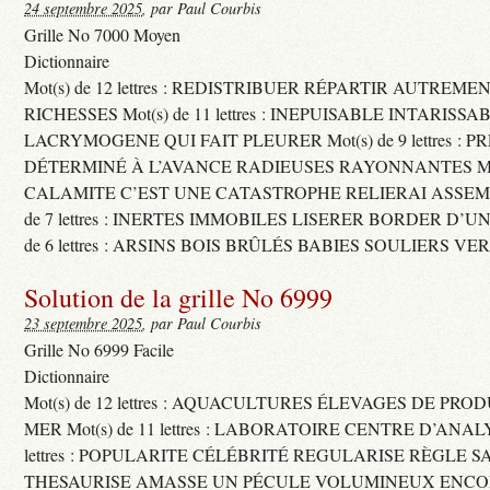
24 septembre 2025
, par Paul Courbis
Grille No 7000 Moyen
Dictionnaire
Mot(s) de 12 lettres : REDISTRIBUER RÉPARTIR AUTREME
RICHESSES Mot(s) de 11 lettres : INEPUISABLE INTARISSA
LACRYMOGENE QUI FAIT PLEURER Mot(s) de 9 lettres : P
DÉTERMINÉ À L’AVANCE RADIEUSES RAYONNANTES Mot(s) 
CALAMITE C’EST UNE CATASTROPHE RELIERAI ASSEMB
de 7 lettres : INERTES IMMOBILES LISERER BORDER D’U
de 6 lettres : ARSINS BOIS BRÛLÉS BABIES SOULIERS VE
Solution de la grille No 6999
23 septembre 2025
, par Paul Courbis
Grille No 6999 Facile
Dictionnaire
Mot(s) de 12 lettres : AQUACULTURES ÉLEVAGES DE PRO
MER Mot(s) de 11 lettres : LABORATOIRE CENTRE D’ANALYS
lettres : POPULARITE CÉLÉBRITÉ REGULARISE RÈGLE S
THESAURISE AMASSE UN PÉCULE VOLUMINEUX ENCOM