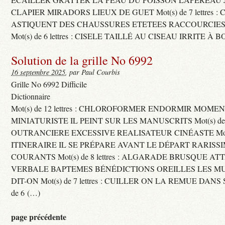
CLAPIER MIRADORS LIEUX DE GUET Mot(s) de 7 lettres : 
ASTIQUENT DES CHAUSSURES ETETEES RACCOURCIES
Mot(s) de 6 lettres : CISELE TAILLÉ AU CISEAU IRRITE À 
Solution de la grille No 6992
16 septembre 2025
, par Paul Courbis
Grille No 6992 Difficile
Dictionnaire
Mot(s) de 12 lettres : CHLOROFORMER ENDORMIR MO
MINIATURISTE IL PEINT SUR LES MANUSCRITS Mot(s) de 11 
OUTRANCIERE EXCESSIVE REALISATEUR CINÉASTE Mot(s) d
ITINERAIRE IL SE PRÉPARE AVANT LE DÉPART RARISS
COURANTS Mot(s) de 8 lettres : ALGARADE BRUSQUE A
VERBALE BAPTEMES BÉNÉDICTIONS OREILLES LES MU
DIT-ON Mot(s) de 7 lettres : CUILLER ON LA REMUE DANS 
de 6 (…)
page précédente