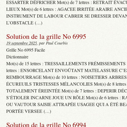
ESSARTER DÉFRICHER Mot(s) de 7 lettres : RETRAIT ÉV
LIEUX Mot(s) de 6 lettres : AGACEE IRRITÉE ARAIRE ANC
INSTRUMENT DE LABOUR CABRER SE DRESSER DEVA
L’OBSTACLE (…)
Solution de la grille No 6995
19 septembre 2025
, par Paul Courbis
Grille No 6995 Facile
Dictionnaire
Mot(s) de 15 lettres : TRESSAILLEMENTS FRÉMISSEMENTS M
lettres : ENSORCELANT ENVOÛTANT MATELASSURE C’
REMBOURRAGE Mot(s) de 10 lettres : NOISETIERS ARBRE
ÉCUREUILS TRISTESSES MÉLANCOLIES Mot(s) de 8 lettre
TOTALEMENT ÉREINTÉE Mot(s) de 7 lettres : DEPERIR DÉ
S’ÉTIOLER INCARNE JOUE UN RÔLE Mot(s) de 6 lettres :
OU VAUTOUR SAISIE ATTRAPÉE USAGEE QUI A ÉTÉ B
PORTÉE VERSEE (…)
Solution de la grille No 6994