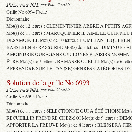
18 septembre 2025
, par Paul Courbis
Grille No 6994 Facile
Dictionnaire
Mot(s) de 12 lettres : CLEMENTINIER ARBRE À PETITS A
Mot(s) de 11 lettres : MAROQUINIER IL AIME LE CUIR NE
DÉSAMORCÉE Mot(s) de 10 lettres : HUMILIANTE QUI R
RASSERENEE RASSURÉE Mot(s) de 8 lettres : DIMINUEE A
AMOINDRIE OURAGANS CYCLONES PLAISIRS MOMENTS
ÊTRE Mot(s) de 7 lettres : RAMASSE CUEILLI Mot(s) de 6 let
APPRENDRE SUR LE TAS (SE) GENRES CATÉGORIES D’
Solution de la grille No 6993
17 septembre 2025
, par Paul Courbis
Grille No 6993 Facile
Dictionnaire
Mot(s) de 11 lettres : SELECTIONNE QUI A ÉTÉ CHOISI Mot(s) d
RECUEILLIR PRENDRE CHEZ-SOI Mot(s) de 9 lettres : D
APPORTER LA PREUVE Mot(s) de 8 lettres : BLESSERA FE
ECAILLER GRATTER LA PEAU DU POISSON LAPEREAU 