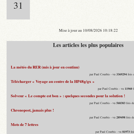
31
Mise à jour au 10/08/2026 10:18:22
Les articles les plus populaires
La météo du RER (mis à jour en continu)
par Paul Courbis - vu
3369294
fois 
Télécharger « Voyage au centre de la HP48g/gx »
par Paul Courbis - vu
11960
f
Solveur « Le compte est bon » : quelques secondes pour la solution !
par Paul Courbis - vu
568383
fois d
Chronopost, jamais plus !
par Paul Courbis - vu
289498
fois d
Mots de 7 lettres
par Paul Courbis - vu
81973
foi