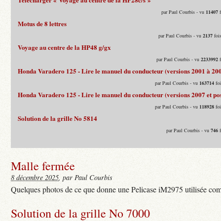
par Paul Courbis - vu
11407
f
Motus de 8 lettres
par Paul Courbis - vu
2137
fois
Voyage au centre de la HP48 g/gx
par Paul Courbis - vu
2233992
f
Honda Varadero 125 - Lire le manuel du conducteur (versions 2001 à 20
par Paul Courbis - vu
163714
foi
Honda Varadero 125 - Lire le manuel du conducteur (versions 2007 et pos
par Paul Courbis - vu
118928
foi
Solution de la grille No 5814
par Paul Courbis - vu
746
f
Malle fermée
8 décembre 2025
, par Paul Courbis
Quelques photos de ce que donne une Pelicase iM2975 utilisée com
Solution de la grille No 7000