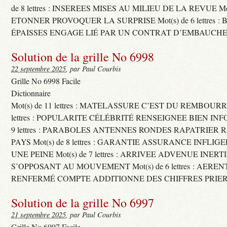
de 8 lettres : INSEREES MISES AU MILIEU DE LA REVUE Mot(s)
ETONNER PROVOQUER LA SURPRISE Mot(s) de 6 lettres :
ÉPAISSES ENGAGE LIÉ PAR UN CONTRAT D’EMBAUCHE
Solution de la grille No 6998
22 septembre 2025
, par Paul Courbis
Grille No 6998 Facile
Dictionnaire
Mot(s) de 11 lettres : MATELASSURE C’EST DU REMBOURRA
lettres : POPULARITE CÉLÉBRITÉ RENSEIGNEE BIEN INFO
9 lettres : PARABOLES ANTENNES RONDES RAPATRIER
PAYS Mot(s) de 8 lettres : GARANTIE ASSURANCE INFLI
UNE PEINE Mot(s) de 7 lettres : ARRIVEE ADVENUE INER
S’OPPOSANT AU MOUVEMENT Mot(s) de 6 lettres : AERE
RENFERMÉ COMPTE ADDITIONNE DES CHIFFRES PRIER
Solution de la grille No 6997
21 septembre 2025
, par Paul Courbis
Grille No 6997 Facile