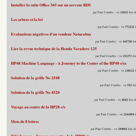
Installer la suite Office 365 sur un serveur RDS
par Paul Courbis - vu
11832
fois d
Les arbres et la loi
par Paul Courbis - vu
772222
f
Evaluations négatives d’un vendeur Naturabuy
par Paul Courbis - vu
141720
foi
Lire la revue technique de la Honda Varadero 125
par Paul Courbis - vu
121272
foi
HP48 Machine Language - A Journey to the Center of the HP48 s/sx
par Paul Courbis - vu
138212
f
Solution de la grille No 2548
par Paul Courbis - vu
533
foi
Solution de la grille No 4520
par Paul Courbis - vu
4642
fois d
Voyage au centre de la HP28 c/s
par Paul Courbis - vu
2161094
f
Mots de 8 lettres
par Paul Courbis - vu
104002
fois d
Télécharger « Voyage au centre de la HP28c/s »