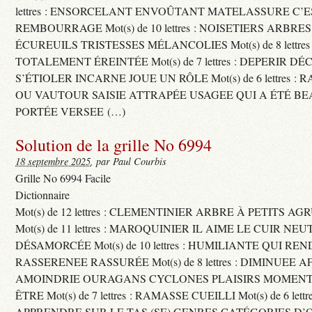
lettres : ENSORCELANT ENVOÛTANT MATELASSURE C’
REMBOURRAGE Mot(s) de 10 lettres : NOISETIERS ARBRE
ÉCUREUILS TRISTESSES MÉLANCOLIES Mot(s) de 8 lettre
TOTALEMENT ÉREINTÉE Mot(s) de 7 lettres : DEPERIR DÉ
S’ÉTIOLER INCARNE JOUE UN RÔLE Mot(s) de 6 lettres :
OU VAUTOUR SAISIE ATTRAPÉE USAGEE QUI A ÉTÉ B
PORTÉE VERSEE (…)
Solution de la grille No 6994
18 septembre 2025
, par Paul Courbis
Grille No 6994 Facile
Dictionnaire
Mot(s) de 12 lettres : CLEMENTINIER ARBRE À PETITS A
Mot(s) de 11 lettres : MAROQUINIER IL AIME LE CUIR NE
DÉSAMORCÉE Mot(s) de 10 lettres : HUMILIANTE QUI R
RASSERENEE RASSURÉE Mot(s) de 8 lettres : DIMINUEE A
AMOINDRIE OURAGANS CYCLONES PLAISIRS MOMENTS
ÊTRE Mot(s) de 7 lettres : RAMASSE CUEILLI Mot(s) de 6 let
APPRENDRE SUR LE TAS (SE) GENRES CATÉGORIES D’