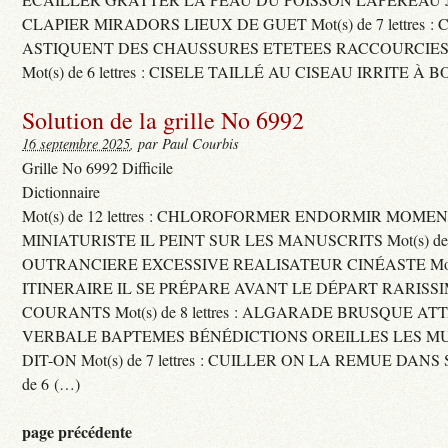
CLAPIER MIRADORS LIEUX DE GUET Mot(s) de 7 lettres : 
ASTIQUENT DES CHAUSSURES ETETEES RACCOURCIES
Mot(s) de 6 lettres : CISELE TAILLÉ AU CISEAU IRRITE À 
Solution de la grille No 6992
16 septembre 2025
, par Paul Courbis
Grille No 6992 Difficile
Dictionnaire
Mot(s) de 12 lettres : CHLOROFORMER ENDORMIR MO
MINIATURISTE IL PEINT SUR LES MANUSCRITS Mot(s) de 11 
OUTRANCIERE EXCESSIVE REALISATEUR CINÉASTE Mot(s) d
ITINERAIRE IL SE PRÉPARE AVANT LE DÉPART RARISS
COURANTS Mot(s) de 8 lettres : ALGARADE BRUSQUE A
VERBALE BAPTEMES BÉNÉDICTIONS OREILLES LES MU
DIT-ON Mot(s) de 7 lettres : CUILLER ON LA REMUE DANS 
de 6 (…)
page précédente