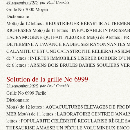
24 septembre 2025
, par Paul Courbis
Grille No 7000 Moyen
Dictionnaire
Mot(s) de 12 lettres : REDISTRIBUER RÉPARTIR AUTREME
RICHESSES Mot(s) de 11 lettres : INEPUISABLE INTARISSA
LACRYMOGENE QUI FAIT PLEURER Mot(s) de 9 lettres : P
DÉTERMINÉ À L’AVANCE RADIEUSES RAYONNANTES Mot(s) 
CALAMITE C’EST UNE CATASTROPHE RELIERAI ASSEMB
de 7 lettres : INERTES IMMOBILES LISERER BORDER D’U
de 6 lettres : ARSINS BOIS BRÛLÉS BABIES SOULIERS VE
Solution de la grille No 6999
23 septembre 2025
, par Paul Courbis
Grille No 6999 Facile
Dictionnaire
Mot(s) de 12 lettres : AQUACULTURES ÉLEVAGES DE PRO
MER Mot(s) de 11 lettres : LABORATOIRE CENTRE D’ANALYS
lettres : POPULARITE CÉLÉBRITÉ REGULARISE RÈGLE S
THESAURISE AMASSE UN PÉCULE VOLUMINEUX ENCOM