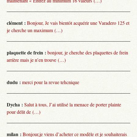
maintenant « Entrez au minimum 16 valeurs (…)
clément :
Bonjour, Je vais bientôt acquérir une Varadero 125 et
je cherche un maximum (…)
plaquette de frein :
bonjour, je cherche des plaquettes de frein
arrière mais je n’en trouve (…)
dudu :
merci pour la revue tehcnique
Dycha :
Salut à tous, J’ai utilisé la menace de porter plainte
pour délit de (…)
milan :
Bonjour,je viens d’acheter ce modèle et je souhaiterais