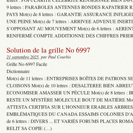
9 lettres : PARABOLES ANTENNES RONDES RAPATRIER
PAYS Mot(s) de 8 lettres : GARANTIE ASSURANCE INFLI
UNE PEINE Mot(s) de 7 lettres : ARRIVEE ADVENUE INER
S’OPPOSANT AU MOUVEMENT Mot(s) de 6 lettres : AERE
RENFERMÉ COMPTE ADDITIONNE DES CHIFFRES PRIER
Solution de la grille No 6997
21 septembre 2025
, par Paul Courbis
Grille No 6997 Facile
Dictionnaire
Mot(s) de 11 lettres : ENTREPRISES BOÎTES DE PATRONS
CLOISONS Mot(s) de 10 lettres : DESALTEREE BIEN ABRE
ECONOMISER AMASSER UN PÉCULE Mot(s) de 8 lettres : 
RESTE UN MYSTÈRE MOLECULE BOUT DE MATIÈRE Mot(s) d
ATTESTA CERTIFIA SUR L’HONNEUR ERABLES ARBRE
EMBLÉMATIQUES DU CANADA ESSAIMS COLONIES D’AB
de 6 lettres : DIVERS ... ET VARIÉS FORUMS PLACES RO
RELIT SA COPIE (…)