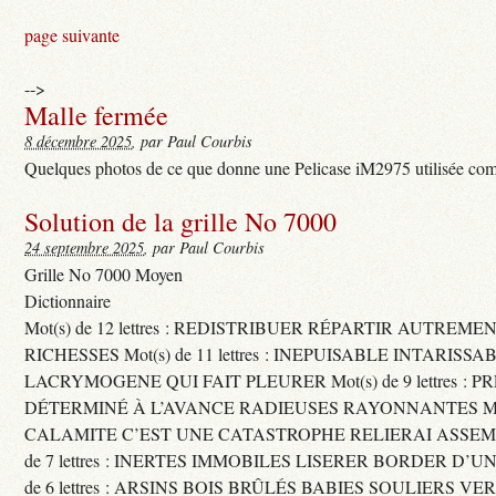
page suivante
-->
Malle fermée
8 décembre 2025
, par Paul Courbis
Quelques photos de ce que donne une Pelicase iM2975 utilisée com
Solution de la grille No 7000
24 septembre 2025
, par Paul Courbis
Grille No 7000 Moyen
Dictionnaire
Mot(s) de 12 lettres : REDISTRIBUER RÉPARTIR AUTREME
RICHESSES Mot(s) de 11 lettres : INEPUISABLE INTARISSA
LACRYMOGENE QUI FAIT PLEURER Mot(s) de 9 lettres : P
DÉTERMINÉ À L’AVANCE RADIEUSES RAYONNANTES Mot(s) 
CALAMITE C’EST UNE CATASTROPHE RELIERAI ASSEMB
de 7 lettres : INERTES IMMOBILES LISERER BORDER D’U
de 6 lettres : ARSINS BOIS BRÛLÉS BABIES SOULIERS VE