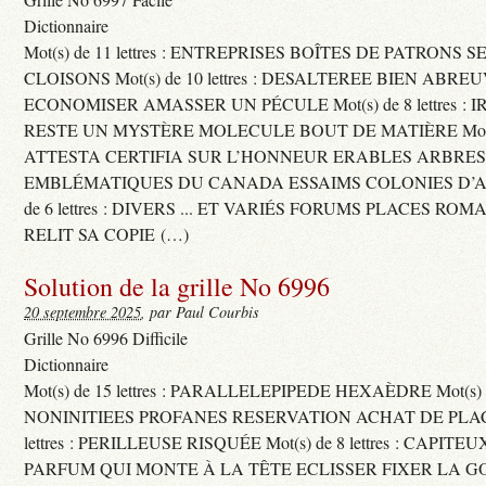
Dictionnaire
Mot(s) de 11 lettres : ENTREPRISES BOÎTES DE PATRONS
CLOISONS Mot(s) de 10 lettres : DESALTEREE BIEN ABRE
ECONOMISER AMASSER UN PÉCULE Mot(s) de 8 lettres : 
RESTE UN MYSTÈRE MOLECULE BOUT DE MATIÈRE Mot(s) d
ATTESTA CERTIFIA SUR L’HONNEUR ERABLES ARBRE
EMBLÉMATIQUES DU CANADA ESSAIMS COLONIES D’AB
de 6 lettres : DIVERS ... ET VARIÉS FORUMS PLACES RO
RELIT SA COPIE (…)
Solution de la grille No 6996
20 septembre 2025
, par Paul Courbis
Grille No 6996 Difficile
Dictionnaire
Mot(s) de 15 lettres : PARALLELEPIPEDE HEXAÈDRE Mot(s) de 
NONINITIEES PROFANES RESERVATION ACHAT DE PLACES
lettres : PERILLEUSE RISQUÉE Mot(s) de 8 lettres : CAPI
PARFUM QUI MONTE À LA TÊTE ECLISSER FIXER LA G