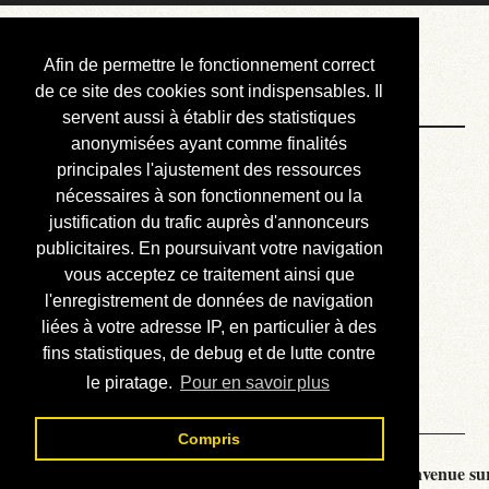
Courbis, « LE »
Afin de permettre le fonctionnement correct
Blog Officiel
de ce site des cookies sont indispensables. Il
servent aussi à établir des statistiques
anonymisées ayant comme finalités
Bienvenue
principales l'ajustement des ressources
Réalisations
nécessaires à son fonctionnement ou la
justification du trafic auprès d'annonceurs
Divers (et d’été)
publicitaires. En poursuivant votre navigation
vous acceptez ce traitement ainsi que
Annonces
l'enregistrement de données de navigation
Liens externes
liées à votre adresse IP, en particulier à des
fins statistiques, de debug et de lutte contre
Téléchargement
le piratage.
Pour en savoir plus
Contact
Compris
Courbis, « LE » Blog Officiel - je vous souhaite la bienvenue sur 