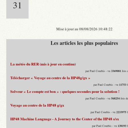
31
Mise à jour au 08/08/2026 10:48:22
Les articles les plus populaires
La météo du RER (mis à jour en continu)
par Paul Courbis - vu
3369081
fois 
Télécharger « Voyage au centre de la HP48g/gx »
par Paul Courbis - vu
11753
f
Solveur « Le compte est bon » : quelques secondes pour la solution !
par Paul Courbis - vu
568254
fois d
Voyage au centre de la HP48 g/gx
par Paul Courbis - vu
2233975
f
HP48 Machine Language - A Journey to the Center of the HP48 s/sx
par Paul Courbis - vu
138193
f