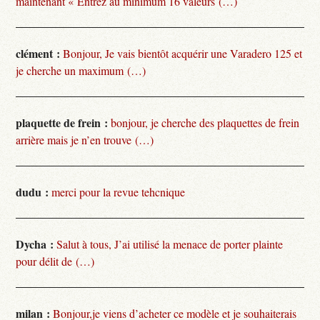
maintenant « Entrez au minimum 16 valeurs (…)
clément :
Bonjour, Je vais bientôt acquérir une Varadero 125 et
je cherche un maximum (…)
plaquette de frein :
bonjour, je cherche des plaquettes de frein
arrière mais je n’en trouve (…)
dudu :
merci pour la revue tehcnique
Dycha :
Salut à tous, J’ai utilisé la menace de porter plainte
pour délit de (…)
milan :
Bonjour,je viens d’acheter ce modèle et je souhaiterais