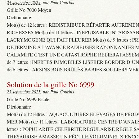
24 septembre 2025
, par Paul Courbis
Grille No 7000 Moyen
Dictionnaire
Mot(s) de 12 lettres : REDISTRIBUER RÉPARTIR AUTREME
RICHESSES Mot(s) de 11 lettres : INEPUISABLE INTARISSA
LACRYMOGENE QUI FAIT PLEURER Mot(s) de 9 lettres : P
DÉTERMINÉ À L’AVANCE RADIEUSES RAYONNANTES Mot(s) 
CALAMITE C’EST UNE CATASTROPHE RELIERAI ASSEMB
de 7 lettres : INERTES IMMOBILES LISERER BORDER D’U
de 6 lettres : ARSINS BOIS BRÛLÉS BABIES SOULIERS VE
Solution de la grille No 6999
23 septembre 2025
, par Paul Courbis
Grille No 6999 Facile
Dictionnaire
Mot(s) de 12 lettres : AQUACULTURES ÉLEVAGES DE PRO
MER Mot(s) de 11 lettres : LABORATOIRE CENTRE D’ANALYS
lettres : POPULARITE CÉLÉBRITÉ REGULARISE RÈGLE S
THESAURISE AMASSE UN PÉCULE VOLUMINEUX ENCOM