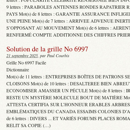
9 lettres : PARABOLES ANTENNES RONDES RAPATRIER
PAYS Mot(s) de 8 lettres : GARANTIE ASSURANCE INFLI
UNE PEINE Mot(s) de 7 lettres : ARRIVEE ADVENUE INER
S’OPPOSANT AU MOUVEMENT Mot(s) de 6 lettres : AERE
RENFERMÉ COMPTE ADDITIONNE DES CHIFFRES PRIER
Solution de la grille No 6997
21 septembre 2025
, par Paul Courbis
Grille No 6997 Facile
Dictionnaire
Mot(s) de 11 lettres : ENTREPRISES BOÎTES DE PATRONS
CLOISONS Mot(s) de 10 lettres : DESALTEREE BIEN ABRE
ECONOMISER AMASSER UN PÉCULE Mot(s) de 8 lettres : 
RESTE UN MYSTÈRE MOLECULE BOUT DE MATIÈRE Mot(s) d
ATTESTA CERTIFIA SUR L’HONNEUR ERABLES ARBRE
EMBLÉMATIQUES DU CANADA ESSAIMS COLONIES D’AB
de 6 lettres : DIVERS ... ET VARIÉS FORUMS PLACES RO
RELIT SA COPIE (…)