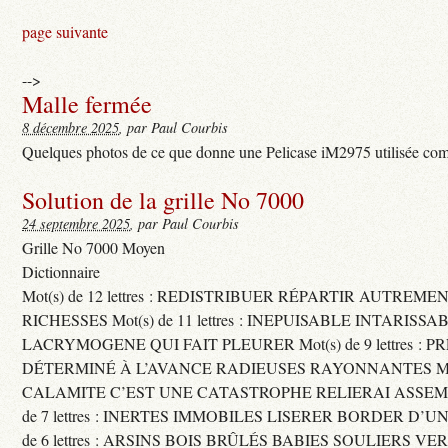
page suivante
-->
Malle fermée
8 décembre 2025
, par Paul Courbis
Quelques photos de ce que donne une Pelicase iM2975 utilisée com
Solution de la grille No 7000
24 septembre 2025
, par Paul Courbis
Grille No 7000 Moyen
Dictionnaire
Mot(s) de 12 lettres : REDISTRIBUER RÉPARTIR AUTREME
RICHESSES Mot(s) de 11 lettres : INEPUISABLE INTARISSA
LACRYMOGENE QUI FAIT PLEURER Mot(s) de 9 lettres : P
DÉTERMINÉ À L’AVANCE RADIEUSES RAYONNANTES Mot(s) 
CALAMITE C’EST UNE CATASTROPHE RELIERAI ASSEMB
de 7 lettres : INERTES IMMOBILES LISERER BORDER D’U
de 6 lettres : ARSINS BOIS BRÛLÉS BABIES SOULIERS VE