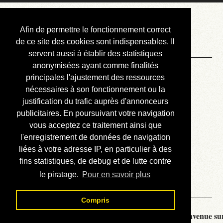
Courbis, « LE »
Afin de permettre le fonctionnement correct
Blog Officiel
de ce site des cookies sont indispensables. Il
servent aussi à établir des statistiques
anonymisées ayant comme finalités
Bienvenue
principales l'ajustement des ressources
Réalisations
nécessaires à son fonctionnement ou la
justification du trafic auprès d'annonceurs
Divers (et d’été)
publicitaires. En poursuivant votre navigation
vous acceptez ce traitement ainsi que
Annonces
l'enregistrement de données de navigation
Liens externes
liées à votre adresse IP, en particulier à des
fins statistiques, de debug et de lutte contre
Téléchargement
le piratage.
Pour en savoir plus
Contact
Compris
Courbis, « LE » Blog Officiel - je vous souhaite la bienvenue sur 