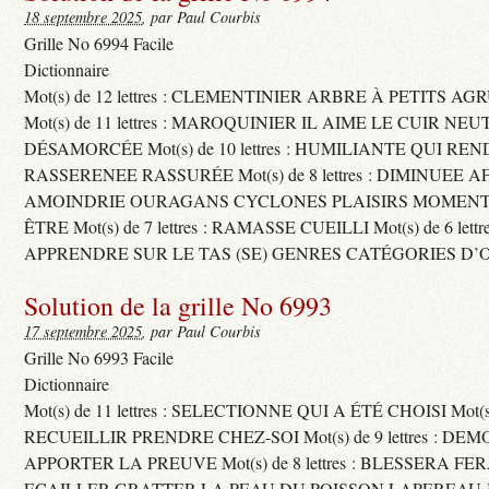
18 septembre 2025
, par Paul Courbis
Grille No 6994 Facile
Dictionnaire
Mot(s) de 12 lettres : CLEMENTINIER ARBRE À PETITS A
Mot(s) de 11 lettres : MAROQUINIER IL AIME LE CUIR NE
DÉSAMORCÉE Mot(s) de 10 lettres : HUMILIANTE QUI R
RASSERENEE RASSURÉE Mot(s) de 8 lettres : DIMINUEE A
AMOINDRIE OURAGANS CYCLONES PLAISIRS MOMENTS
ÊTRE Mot(s) de 7 lettres : RAMASSE CUEILLI Mot(s) de 6 let
APPRENDRE SUR LE TAS (SE) GENRES CATÉGORIES D’
Solution de la grille No 6993
17 septembre 2025
, par Paul Courbis
Grille No 6993 Facile
Dictionnaire
Mot(s) de 11 lettres : SELECTIONNE QUI A ÉTÉ CHOISI Mot(s) d
RECUEILLIR PRENDRE CHEZ-SOI Mot(s) de 9 lettres : D
APPORTER LA PREUVE Mot(s) de 8 lettres : BLESSERA FE
ECAILLER GRATTER LA PEAU DU POISSON LAPEREAU 