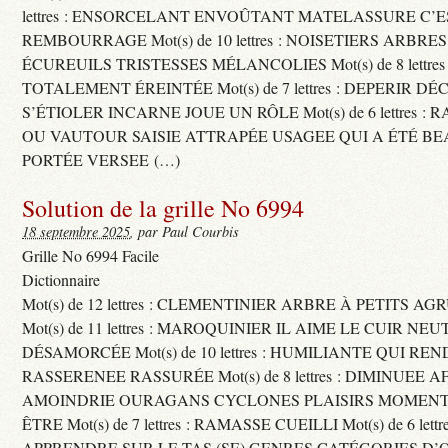
lettres : ENSORCELANT ENVOÛTANT MATELASSURE C’
REMBOURRAGE Mot(s) de 10 lettres : NOISETIERS ARBRE
ÉCUREUILS TRISTESSES MÉLANCOLIES Mot(s) de 8 lettre
TOTALEMENT ÉREINTÉE Mot(s) de 7 lettres : DEPERIR DÉ
S’ÉTIOLER INCARNE JOUE UN RÔLE Mot(s) de 6 lettres :
OU VAUTOUR SAISIE ATTRAPÉE USAGEE QUI A ÉTÉ B
PORTÉE VERSEE (…)
Solution de la grille No 6994
18 septembre 2025
, par Paul Courbis
Grille No 6994 Facile
Dictionnaire
Mot(s) de 12 lettres : CLEMENTINIER ARBRE À PETITS A
Mot(s) de 11 lettres : MAROQUINIER IL AIME LE CUIR NE
DÉSAMORCÉE Mot(s) de 10 lettres : HUMILIANTE QUI R
RASSERENEE RASSURÉE Mot(s) de 8 lettres : DIMINUEE A
AMOINDRIE OURAGANS CYCLONES PLAISIRS MOMENTS
ÊTRE Mot(s) de 7 lettres : RAMASSE CUEILLI Mot(s) de 6 let
APPRENDRE SUR LE TAS (SE) GENRES CATÉGORIES D’