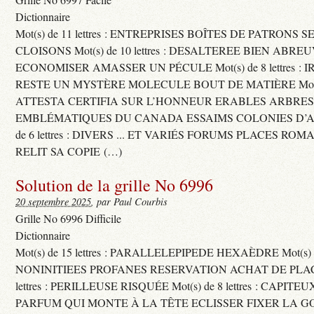
Dictionnaire
Mot(s) de 11 lettres : ENTREPRISES BOÎTES DE PATRONS
CLOISONS Mot(s) de 10 lettres : DESALTEREE BIEN ABRE
ECONOMISER AMASSER UN PÉCULE Mot(s) de 8 lettres : 
RESTE UN MYSTÈRE MOLECULE BOUT DE MATIÈRE Mot(s) d
ATTESTA CERTIFIA SUR L’HONNEUR ERABLES ARBRE
EMBLÉMATIQUES DU CANADA ESSAIMS COLONIES D’AB
de 6 lettres : DIVERS ... ET VARIÉS FORUMS PLACES RO
RELIT SA COPIE (…)
Solution de la grille No 6996
20 septembre 2025
, par Paul Courbis
Grille No 6996 Difficile
Dictionnaire
Mot(s) de 15 lettres : PARALLELEPIPEDE HEXAÈDRE Mot(s) de 
NONINITIEES PROFANES RESERVATION ACHAT DE PLACES
lettres : PERILLEUSE RISQUÉE Mot(s) de 8 lettres : CAPI
PARFUM QUI MONTE À LA TÊTE ECLISSER FIXER LA G