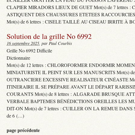
CLAPIER MIRADORS LIEUX DE GUET Mot(s) de 7 lettres : 
ASTIQUENT DES CHAUSSURES ETETEES RACCOURCIES
Mot(s) de 6 lettres : CISELE TAILLÉ AU CISEAU IRRITE À 
Solution de la grille No 6992
16 septembre 2025
, par Paul Courbis
Grille No 6992 Difficile
Dictionnaire
Mot(s) de 12 lettres : CHLOROFORMER ENDORMIR MO
MINIATURISTE IL PEINT SUR LES MANUSCRITS Mot(s) de 11 
OUTRANCIERE EXCESSIVE REALISATEUR CINÉASTE Mot(s) d
ITINERAIRE IL SE PRÉPARE AVANT LE DÉPART RARISS
COURANTS Mot(s) de 8 lettres : ALGARADE BRUSQUE A
VERBALE BAPTEMES BÉNÉDICTIONS OREILLES LES MU
DIT-ON Mot(s) de 7 lettres : CUILLER ON LA REMUE DANS 
de 6 (…)
page précédente