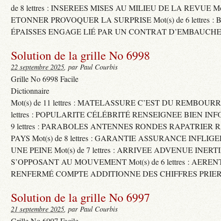
de 8 lettres : INSEREES MISES AU MILIEU DE LA REVUE Mot(s)
ETONNER PROVOQUER LA SURPRISE Mot(s) de 6 lettres :
ÉPAISSES ENGAGE LIÉ PAR UN CONTRAT D’EMBAUCHE
Solution de la grille No 6998
22 septembre 2025
, par Paul Courbis
Grille No 6998 Facile
Dictionnaire
Mot(s) de 11 lettres : MATELASSURE C’EST DU REMBOURRA
lettres : POPULARITE CÉLÉBRITÉ RENSEIGNEE BIEN INFO
9 lettres : PARABOLES ANTENNES RONDES RAPATRIER
PAYS Mot(s) de 8 lettres : GARANTIE ASSURANCE INFLI
UNE PEINE Mot(s) de 7 lettres : ARRIVEE ADVENUE INER
S’OPPOSANT AU MOUVEMENT Mot(s) de 6 lettres : AERE
RENFERMÉ COMPTE ADDITIONNE DES CHIFFRES PRIER
Solution de la grille No 6997
21 septembre 2025
, par Paul Courbis
Grille No 6997 Facile