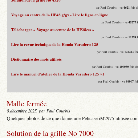
par Paul Courbis - vu
4621
fois d
Voyage au centre de la HP48 g/gx - Lire le ligne en ligne
par Paul Courbis - vu
45277
f
Télécharger « Voyage au centre de la HP28c/s »
par Paul Courbis - vu
11394
f
Lire la revue technique de la Honda Varadero 125
par Paul Courbis - vu
121243
foi
Dictionnaire des mots utilisés
par Paul Courbis - vu
109050
fois d
Lire le manuel d’atelier de la Honda Varadero 125 v1
par Paul Courbis - vu
86907
foi
Malle fermée
8 décembre 2025
, par Paul Courbis
Quelques photos de ce que donne une Pelicase iM2975 utilisée com
Solution de la grille No 7000