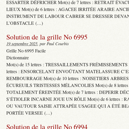
ESSARTER DÉFRICHER Mot(s) de 7 lettres : RETRAIT ÉV
LIEUX Mot(s) de 6 lettres : AGACEE IRRITÉE ARAIRE ANC
INSTRUMENT DE LABOUR CABRER SE DRESSER DEVA
L’OBSTACLE (…)
Solution de la grille No 6995
19 septembre 2025
, par Paul Courbis
Grille No 6995 Facile
Dictionnaire
Mot(s) de 15 lettres : TRESSAILLEMENTS FRÉMISSEMENTS M
lettres : ENSORCELANT ENVOÛTANT MATELASSURE C’
REMBOURRAGE Mot(s) de 10 lettres : NOISETIERS ARBRE
ÉCUREUILS TRISTESSES MÉLANCOLIES Mot(s) de 8 lettre
TOTALEMENT ÉREINTÉE Mot(s) de 7 lettres : DEPERIR DÉ
S’ÉTIOLER INCARNE JOUE UN RÔLE Mot(s) de 6 lettres :
OU VAUTOUR SAISIE ATTRAPÉE USAGEE QUI A ÉTÉ B
PORTÉE VERSEE (…)
Solution de la grille No 6994