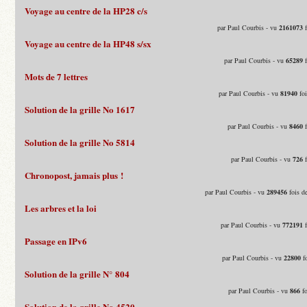
Voyage au centre de la HP28 c/s
par Paul Courbis - vu
2161073
f
Voyage au centre de la HP48 s/sx
par Paul Courbis - vu
65289
f
Mots de 7 lettres
par Paul Courbis - vu
81940
foi
Solution de la grille No 1617
par Paul Courbis - vu
8460
f
Solution de la grille No 5814
par Paul Courbis - vu
726
f
Chronopost, jamais plus !
par Paul Courbis - vu
289456
fois d
Les arbres et la loi
par Paul Courbis - vu
772191
f
Passage en IPv6
par Paul Courbis - vu
22800
fo
Solution de la grille N° 804
par Paul Courbis - vu
866
fo
Solution de la grille No 4520