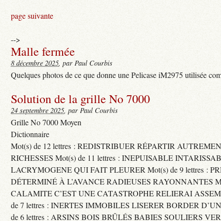
page suivante
-->
Malle fermée
8 décembre 2025
, par Paul Courbis
Quelques photos de ce que donne une Pelicase iM2975 utilisée com
Solution de la grille No 7000
24 septembre 2025
, par Paul Courbis
Grille No 7000 Moyen
Dictionnaire
Mot(s) de 12 lettres : REDISTRIBUER RÉPARTIR AUTREME
RICHESSES Mot(s) de 11 lettres : INEPUISABLE INTARISSA
LACRYMOGENE QUI FAIT PLEURER Mot(s) de 9 lettres : P
DÉTERMINÉ À L’AVANCE RADIEUSES RAYONNANTES Mot(s) 
CALAMITE C’EST UNE CATASTROPHE RELIERAI ASSEMB
de 7 lettres : INERTES IMMOBILES LISERER BORDER D’U
de 6 lettres : ARSINS BOIS BRÛLÉS BABIES SOULIERS VE