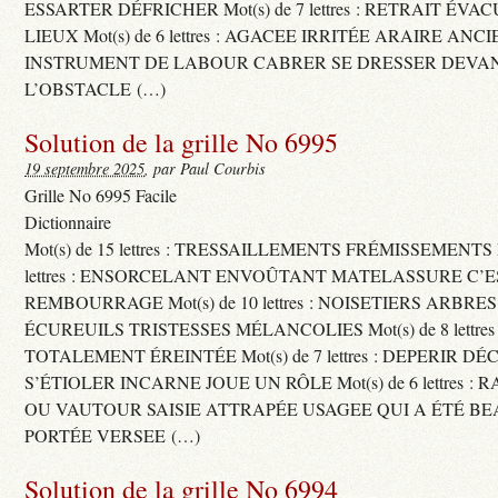
ESSARTER DÉFRICHER Mot(s) de 7 lettres : RETRAIT ÉV
LIEUX Mot(s) de 6 lettres : AGACEE IRRITÉE ARAIRE ANC
INSTRUMENT DE LABOUR CABRER SE DRESSER DEVA
L’OBSTACLE (…)
Solution de la grille No 6995
19 septembre 2025
, par Paul Courbis
Grille No 6995 Facile
Dictionnaire
Mot(s) de 15 lettres : TRESSAILLEMENTS FRÉMISSEMENTS M
lettres : ENSORCELANT ENVOÛTANT MATELASSURE C’
REMBOURRAGE Mot(s) de 10 lettres : NOISETIERS ARBRE
ÉCUREUILS TRISTESSES MÉLANCOLIES Mot(s) de 8 lettre
TOTALEMENT ÉREINTÉE Mot(s) de 7 lettres : DEPERIR DÉ
S’ÉTIOLER INCARNE JOUE UN RÔLE Mot(s) de 6 lettres :
OU VAUTOUR SAISIE ATTRAPÉE USAGEE QUI A ÉTÉ B
PORTÉE VERSEE (…)
Solution de la grille No 6994