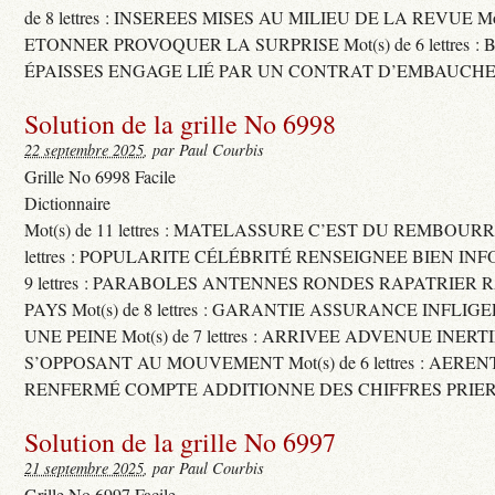
de 8 lettres : INSEREES MISES AU MILIEU DE LA REVUE Mot(s)
ETONNER PROVOQUER LA SURPRISE Mot(s) de 6 lettres :
ÉPAISSES ENGAGE LIÉ PAR UN CONTRAT D’EMBAUCHE
Solution de la grille No 6998
22 septembre 2025
, par Paul Courbis
Grille No 6998 Facile
Dictionnaire
Mot(s) de 11 lettres : MATELASSURE C’EST DU REMBOURRA
lettres : POPULARITE CÉLÉBRITÉ RENSEIGNEE BIEN INFO
9 lettres : PARABOLES ANTENNES RONDES RAPATRIER
PAYS Mot(s) de 8 lettres : GARANTIE ASSURANCE INFLI
UNE PEINE Mot(s) de 7 lettres : ARRIVEE ADVENUE INER
S’OPPOSANT AU MOUVEMENT Mot(s) de 6 lettres : AERE
RENFERMÉ COMPTE ADDITIONNE DES CHIFFRES PRIER
Solution de la grille No 6997
21 septembre 2025
, par Paul Courbis
Grille No 6997 Facile