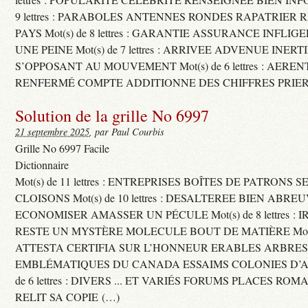
9 lettres : PARABOLES ANTENNES RONDES RAPATRIER
PAYS Mot(s) de 8 lettres : GARANTIE ASSURANCE INFLI
UNE PEINE Mot(s) de 7 lettres : ARRIVEE ADVENUE INER
S’OPPOSANT AU MOUVEMENT Mot(s) de 6 lettres : AERE
RENFERMÉ COMPTE ADDITIONNE DES CHIFFRES PRIER
Solution de la grille No 6997
21 septembre 2025
, par Paul Courbis
Grille No 6997 Facile
Dictionnaire
Mot(s) de 11 lettres : ENTREPRISES BOÎTES DE PATRONS
CLOISONS Mot(s) de 10 lettres : DESALTEREE BIEN ABRE
ECONOMISER AMASSER UN PÉCULE Mot(s) de 8 lettres : 
RESTE UN MYSTÈRE MOLECULE BOUT DE MATIÈRE Mot(s) d
ATTESTA CERTIFIA SUR L’HONNEUR ERABLES ARBRE
EMBLÉMATIQUES DU CANADA ESSAIMS COLONIES D’AB
de 6 lettres : DIVERS ... ET VARIÉS FORUMS PLACES RO
RELIT SA COPIE (…)