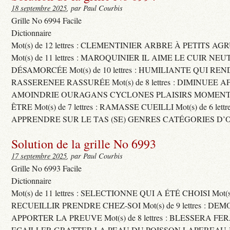
18 septembre 2025
, par Paul Courbis
Grille No 6994 Facile
Dictionnaire
Mot(s) de 12 lettres : CLEMENTINIER ARBRE À PETITS A
Mot(s) de 11 lettres : MAROQUINIER IL AIME LE CUIR NE
DÉSAMORCÉE Mot(s) de 10 lettres : HUMILIANTE QUI R
RASSERENEE RASSURÉE Mot(s) de 8 lettres : DIMINUEE A
AMOINDRIE OURAGANS CYCLONES PLAISIRS MOMENTS
ÊTRE Mot(s) de 7 lettres : RAMASSE CUEILLI Mot(s) de 6 let
APPRENDRE SUR LE TAS (SE) GENRES CATÉGORIES D’
Solution de la grille No 6993
17 septembre 2025
, par Paul Courbis
Grille No 6993 Facile
Dictionnaire
Mot(s) de 11 lettres : SELECTIONNE QUI A ÉTÉ CHOISI Mot(s) d
RECUEILLIR PRENDRE CHEZ-SOI Mot(s) de 9 lettres : D
APPORTER LA PREUVE Mot(s) de 8 lettres : BLESSERA FE
ECAILLER GRATTER LA PEAU DU POISSON LAPEREAU 