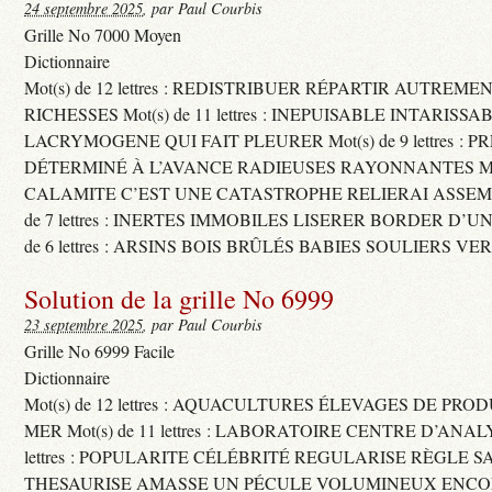
24 septembre 2025
, par Paul Courbis
Grille No 7000 Moyen
Dictionnaire
Mot(s) de 12 lettres : REDISTRIBUER RÉPARTIR AUTREME
RICHESSES Mot(s) de 11 lettres : INEPUISABLE INTARISSA
LACRYMOGENE QUI FAIT PLEURER Mot(s) de 9 lettres : P
DÉTERMINÉ À L’AVANCE RADIEUSES RAYONNANTES Mot(s) 
CALAMITE C’EST UNE CATASTROPHE RELIERAI ASSEMB
de 7 lettres : INERTES IMMOBILES LISERER BORDER D’U
de 6 lettres : ARSINS BOIS BRÛLÉS BABIES SOULIERS VE
Solution de la grille No 6999
23 septembre 2025
, par Paul Courbis
Grille No 6999 Facile
Dictionnaire
Mot(s) de 12 lettres : AQUACULTURES ÉLEVAGES DE PRO
MER Mot(s) de 11 lettres : LABORATOIRE CENTRE D’ANALYS
lettres : POPULARITE CÉLÉBRITÉ REGULARISE RÈGLE S
THESAURISE AMASSE UN PÉCULE VOLUMINEUX ENCOM