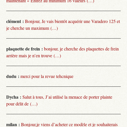
maintenant « Entrez au minimum 16 valeurs (…)
clément :
Bonjour, Je vais bientôt acquérir une Varadero 125 et
je cherche un maximum (…)
plaquette de frein :
bonjour, je cherche des plaquettes de frein
arrière mais je n’en trouve (…)
dudu :
merci pour la revue tehcnique
Dycha :
Salut à tous, J’ai utilisé la menace de porter plainte
pour délit de (…)
milan :
Bonjour,je viens d’acheter ce modèle et je souhaiterais