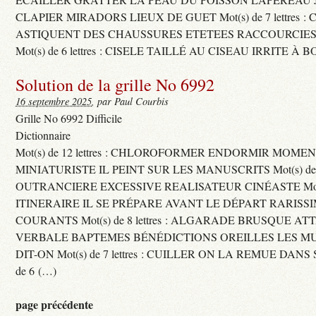
CLAPIER MIRADORS LIEUX DE GUET Mot(s) de 7 lettres : 
ASTIQUENT DES CHAUSSURES ETETEES RACCOURCIES
Mot(s) de 6 lettres : CISELE TAILLÉ AU CISEAU IRRITE À 
Solution de la grille No 6992
16 septembre 2025
, par Paul Courbis
Grille No 6992 Difficile
Dictionnaire
Mot(s) de 12 lettres : CHLOROFORMER ENDORMIR MO
MINIATURISTE IL PEINT SUR LES MANUSCRITS Mot(s) de 11 
OUTRANCIERE EXCESSIVE REALISATEUR CINÉASTE Mot(s) d
ITINERAIRE IL SE PRÉPARE AVANT LE DÉPART RARISS
COURANTS Mot(s) de 8 lettres : ALGARADE BRUSQUE A
VERBALE BAPTEMES BÉNÉDICTIONS OREILLES LES MU
DIT-ON Mot(s) de 7 lettres : CUILLER ON LA REMUE DANS 
de 6 (…)
page précédente