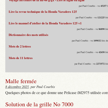
par Paul Courbis - vu
45257
f
Lire la revue technique de la Honda Varadero 125
par Paul Courbis - vu
121225
foi
Lire le manuel d’atelier de la Honda Varadero 125 v1
par Paul Courbis - vu
86890
foi
Dictionnaire des mots utilisés
par Paul Courbis - vu
109032
fois d
Mots de 2 lettres
par Paul Courbis - vu
42650
foi
Mots de 11 lettres
par Paul Courbis - vu
2273572
foi
Malle fermée
8 décembre 2025
, par Paul Courbis
Quelques photos de ce que donne une Pelicase iM2975 utilisée com
Solution de la grille No 7000