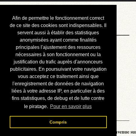
Courbis, « LE »
Afin de permettre le fonctionnement correct
Blog Officiel
de ce site des cookies sont indispensables. Il
servent aussi à établir des statistiques
anonymisées ayant comme finalités
Bienvenue
principales l'ajustement des ressources
Réalisations
nécessaires à son fonctionnement ou la
justification du trafic auprès d'annonceurs
Divers (et d’été)
publicitaires. En poursuivant votre navigation
vous acceptez ce traitement ainsi que
Annonces
l'enregistrement de données de navigation
Liens externes
liées à votre adresse IP, en particulier à des
fins statistiques, de debug et de lutte contre
Téléchargement
le piratage.
Pour en savoir plus
Contact
Compris
Courbis, « LE » Blog Officiel - je vous souhaite la bienvenue sur 