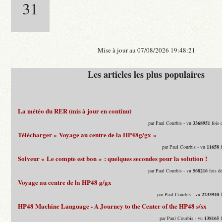
31
Mise à jour au 07/08/2026 19:48:21
Les articles les plus populaires
La météo du RER (mis à jour en continu)
par Paul Courbis - vu
3368951
fois 
Télécharger « Voyage au centre de la HP48g/gx »
par Paul Courbis - vu
11658
f
Solveur « Le compte est bon » : quelques secondes pour la solution !
par Paul Courbis - vu
568216
fois d
Voyage au centre de la HP48 g/gx
par Paul Courbis - vu
2233940
f
HP48 Machine Language - A Journey to the Center of the HP48 s/sx
par Paul Courbis - vu
138165
f