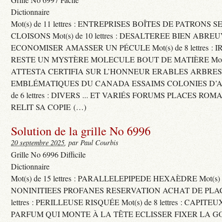
Dictionnaire
Mot(s) de 11 lettres : ENTREPRISES BOÎTES DE PATRONS
CLOISONS Mot(s) de 10 lettres : DESALTEREE BIEN ABRE
ECONOMISER AMASSER UN PÉCULE Mot(s) de 8 lettres : 
RESTE UN MYSTÈRE MOLECULE BOUT DE MATIÈRE Mot(s) d
ATTESTA CERTIFIA SUR L’HONNEUR ERABLES ARBRE
EMBLÉMATIQUES DU CANADA ESSAIMS COLONIES D’AB
de 6 lettres : DIVERS ... ET VARIÉS FORUMS PLACES RO
RELIT SA COPIE (…)
Solution de la grille No 6996
20 septembre 2025
, par Paul Courbis
Grille No 6996 Difficile
Dictionnaire
Mot(s) de 15 lettres : PARALLELEPIPEDE HEXAÈDRE Mot(s) de 
NONINITIEES PROFANES RESERVATION ACHAT DE PLACES
lettres : PERILLEUSE RISQUÉE Mot(s) de 8 lettres : CAPI
PARFUM QUI MONTE À LA TÊTE ECLISSER FIXER LA G