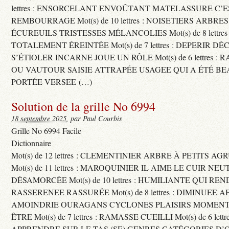
lettres : ENSORCELANT ENVOÛTANT MATELASSURE C’
REMBOURRAGE Mot(s) de 10 lettres : NOISETIERS ARBRE
ÉCUREUILS TRISTESSES MÉLANCOLIES Mot(s) de 8 lettre
TOTALEMENT ÉREINTÉE Mot(s) de 7 lettres : DEPERIR DÉ
S’ÉTIOLER INCARNE JOUE UN RÔLE Mot(s) de 6 lettres :
OU VAUTOUR SAISIE ATTRAPÉE USAGEE QUI A ÉTÉ B
PORTÉE VERSEE (…)
Solution de la grille No 6994
18 septembre 2025
, par Paul Courbis
Grille No 6994 Facile
Dictionnaire
Mot(s) de 12 lettres : CLEMENTINIER ARBRE À PETITS A
Mot(s) de 11 lettres : MAROQUINIER IL AIME LE CUIR NE
DÉSAMORCÉE Mot(s) de 10 lettres : HUMILIANTE QUI R
RASSERENEE RASSURÉE Mot(s) de 8 lettres : DIMINUEE A
AMOINDRIE OURAGANS CYCLONES PLAISIRS MOMENTS
ÊTRE Mot(s) de 7 lettres : RAMASSE CUEILLI Mot(s) de 6 let
APPRENDRE SUR LE TAS (SE) GENRES CATÉGORIES D’