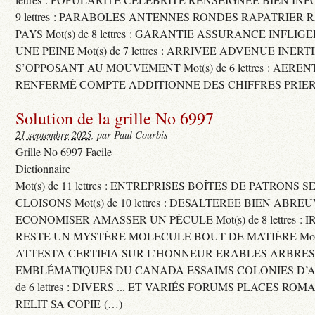
9 lettres : PARABOLES ANTENNES RONDES RAPATRIER
PAYS Mot(s) de 8 lettres : GARANTIE ASSURANCE INFLI
UNE PEINE Mot(s) de 7 lettres : ARRIVEE ADVENUE INER
S’OPPOSANT AU MOUVEMENT Mot(s) de 6 lettres : AERE
RENFERMÉ COMPTE ADDITIONNE DES CHIFFRES PRIER
Solution de la grille No 6997
21 septembre 2025
, par Paul Courbis
Grille No 6997 Facile
Dictionnaire
Mot(s) de 11 lettres : ENTREPRISES BOÎTES DE PATRONS
CLOISONS Mot(s) de 10 lettres : DESALTEREE BIEN ABRE
ECONOMISER AMASSER UN PÉCULE Mot(s) de 8 lettres : 
RESTE UN MYSTÈRE MOLECULE BOUT DE MATIÈRE Mot(s) d
ATTESTA CERTIFIA SUR L’HONNEUR ERABLES ARBRE
EMBLÉMATIQUES DU CANADA ESSAIMS COLONIES D’AB
de 6 lettres : DIVERS ... ET VARIÉS FORUMS PLACES RO
RELIT SA COPIE (…)