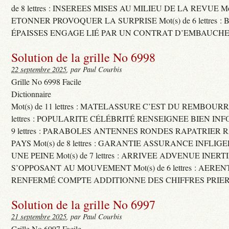
de 8 lettres : INSEREES MISES AU MILIEU DE LA REVUE Mot(s)
ETONNER PROVOQUER LA SURPRISE Mot(s) de 6 lettres :
ÉPAISSES ENGAGE LIÉ PAR UN CONTRAT D’EMBAUCHE
Solution de la grille No 6998
22 septembre 2025
, par Paul Courbis
Grille No 6998 Facile
Dictionnaire
Mot(s) de 11 lettres : MATELASSURE C’EST DU REMBOURRA
lettres : POPULARITE CÉLÉBRITÉ RENSEIGNEE BIEN INFO
9 lettres : PARABOLES ANTENNES RONDES RAPATRIER
PAYS Mot(s) de 8 lettres : GARANTIE ASSURANCE INFLI
UNE PEINE Mot(s) de 7 lettres : ARRIVEE ADVENUE INER
S’OPPOSANT AU MOUVEMENT Mot(s) de 6 lettres : AERE
RENFERMÉ COMPTE ADDITIONNE DES CHIFFRES PRIER
Solution de la grille No 6997
21 septembre 2025
, par Paul Courbis
Grille No 6997 Facile