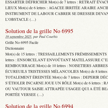
ESSARTER DÉFRICHER Mot(s) de 7 lettres : RETRAIT ÉV
LIEUX Mot(s) de 6 lettres : AGACEE IRRITÉE ARAIRE ANC
INSTRUMENT DE LABOUR CABRER SE DRESSER DEVA
L’OBSTACLE (…)
Solution de la grille No 6995
19 septembre 2025
, par Paul Courbis
Grille No 6995 Facile
Dictionnaire
Mot(s) de 15 lettres : TRESSAILLEMENTS FRÉMISSEMENTS M
lettres : ENSORCELANT ENVOÛTANT MATELASSURE C’
REMBOURRAGE Mot(s) de 10 lettres : NOISETIERS ARBRE
ÉCUREUILS TRISTESSES MÉLANCOLIES Mot(s) de 8 lettre
TOTALEMENT ÉREINTÉE Mot(s) de 7 lettres : DEPERIR DÉ
S’ÉTIOLER INCARNE JOUE UN RÔLE Mot(s) de 6 lettres :
OU VAUTOUR SAISIE ATTRAPÉE USAGEE QUI A ÉTÉ B
PORTÉE VERSEE (…)
Solution de la grille No 6994