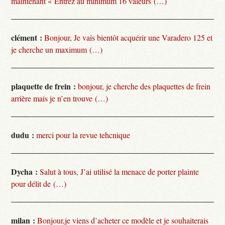
maintenant « Entrez au minimum 16 valeurs (…)
clément :
Bonjour, Je vais bientôt acquérir une Varadero 125 et
je cherche un maximum (…)
plaquette de frein :
bonjour, je cherche des plaquettes de frein
arrière mais je n’en trouve (…)
dudu :
merci pour la revue tehcnique
Dycha :
Salut à tous, J’ai utilisé la menace de porter plainte
pour délit de (…)
milan :
Bonjour,je viens d’acheter ce modèle et je souhaiterais