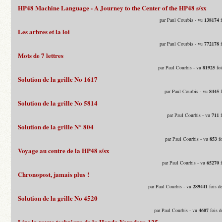
HP48 Machine Language - A Journey to the Center of the HP48 s/sx
par Paul Courbis - vu
138174
f
Les arbres et la loi
par Paul Courbis - vu
772178
f
Mots de 7 lettres
par Paul Courbis - vu
81925
foi
Solution de la grille No 1617
par Paul Courbis - vu
8445
f
Solution de la grille No 5814
par Paul Courbis - vu
711
f
Solution de la grille N° 804
par Paul Courbis - vu
853
fo
Voyage au centre de la HP48 s/sx
par Paul Courbis - vu
65270
f
Chronopost, jamais plus !
par Paul Courbis - vu
289441
fois d
Solution de la grille No 4520
par Paul Courbis - vu
4607
fois d
Lire la revue technique de la Honda Varadero 125