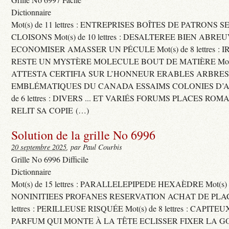
Dictionnaire
Mot(s) de 11 lettres : ENTREPRISES BOÎTES DE PATRONS
CLOISONS Mot(s) de 10 lettres : DESALTEREE BIEN ABRE
ECONOMISER AMASSER UN PÉCULE Mot(s) de 8 lettres : 
RESTE UN MYSTÈRE MOLECULE BOUT DE MATIÈRE Mot(s) d
ATTESTA CERTIFIA SUR L’HONNEUR ERABLES ARBRE
EMBLÉMATIQUES DU CANADA ESSAIMS COLONIES D’AB
de 6 lettres : DIVERS ... ET VARIÉS FORUMS PLACES RO
RELIT SA COPIE (…)
Solution de la grille No 6996
20 septembre 2025
, par Paul Courbis
Grille No 6996 Difficile
Dictionnaire
Mot(s) de 15 lettres : PARALLELEPIPEDE HEXAÈDRE Mot(s) de 
NONINITIEES PROFANES RESERVATION ACHAT DE PLACES
lettres : PERILLEUSE RISQUÉE Mot(s) de 8 lettres : CAPI
PARFUM QUI MONTE À LA TÊTE ECLISSER FIXER LA G