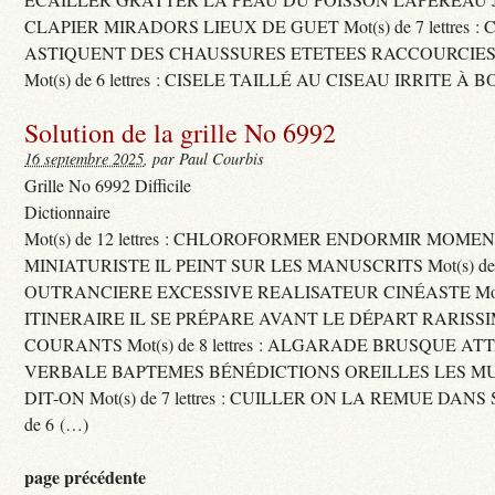
CLAPIER MIRADORS LIEUX DE GUET Mot(s) de 7 lettres : 
ASTIQUENT DES CHAUSSURES ETETEES RACCOURCIES
Mot(s) de 6 lettres : CISELE TAILLÉ AU CISEAU IRRITE À 
Solution de la grille No 6992
16 septembre 2025
, par Paul Courbis
Grille No 6992 Difficile
Dictionnaire
Mot(s) de 12 lettres : CHLOROFORMER ENDORMIR MO
MINIATURISTE IL PEINT SUR LES MANUSCRITS Mot(s) de 11 
OUTRANCIERE EXCESSIVE REALISATEUR CINÉASTE Mot(s) d
ITINERAIRE IL SE PRÉPARE AVANT LE DÉPART RARISS
COURANTS Mot(s) de 8 lettres : ALGARADE BRUSQUE A
VERBALE BAPTEMES BÉNÉDICTIONS OREILLES LES MU
DIT-ON Mot(s) de 7 lettres : CUILLER ON LA REMUE DANS 
de 6 (…)
page précédente