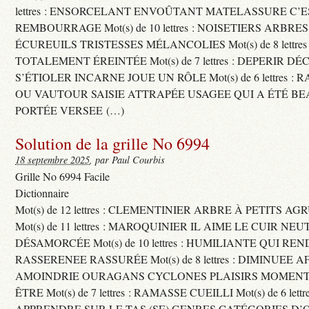
lettres : ENSORCELANT ENVOÛTANT MATELASSURE C’
REMBOURRAGE Mot(s) de 10 lettres : NOISETIERS ARBRE
ÉCUREUILS TRISTESSES MÉLANCOLIES Mot(s) de 8 lettre
TOTALEMENT ÉREINTÉE Mot(s) de 7 lettres : DEPERIR DÉ
S’ÉTIOLER INCARNE JOUE UN RÔLE Mot(s) de 6 lettres :
OU VAUTOUR SAISIE ATTRAPÉE USAGEE QUI A ÉTÉ B
PORTÉE VERSEE (…)
Solution de la grille No 6994
18 septembre 2025
, par Paul Courbis
Grille No 6994 Facile
Dictionnaire
Mot(s) de 12 lettres : CLEMENTINIER ARBRE À PETITS A
Mot(s) de 11 lettres : MAROQUINIER IL AIME LE CUIR NE
DÉSAMORCÉE Mot(s) de 10 lettres : HUMILIANTE QUI R
RASSERENEE RASSURÉE Mot(s) de 8 lettres : DIMINUEE A
AMOINDRIE OURAGANS CYCLONES PLAISIRS MOMENTS
ÊTRE Mot(s) de 7 lettres : RAMASSE CUEILLI Mot(s) de 6 let
APPRENDRE SUR LE TAS (SE) GENRES CATÉGORIES D’