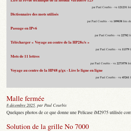
par Paul Courbis - vu
121231
foi
Dictionnaire des mots utilisés
par Paul Courbis - vu
109038
fois d
Passage en IPv6
par Paul Courbis - vu
22782
fo
Télécharger « Voyage au centre de la HP28c/s »
par Paul Courbis - vu
11379
f
Mots de 11 lettres
par Paul Courbis - vu
2273578
foi
Voyage au centre de la HP48 g/gx - Lire le ligne en ligne
par Paul Courbis - vu
45261
f
Malle fermée
8 décembre 2025
, par Paul Courbis
Quelques photos de ce que donne une Pelicase iM2975 utilisée com
Solution de la grille No 7000