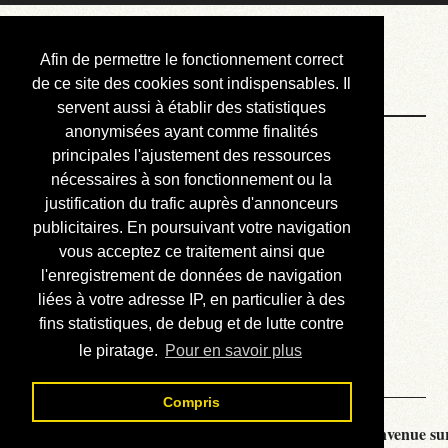
Courbis, « LE »
Afin de permettre le fonctionnement correct
Blog Officiel
de ce site des cookies sont indispensables. Il
servent aussi à établir des statistiques
anonymisées ayant comme finalités
Bienvenue
principales l'ajustement des ressources
Réalisations
nécessaires à son fonctionnement ou la
justification du trafic auprès d'annonceurs
Divers (et d’été)
publicitaires. En poursuivant votre navigation
vous acceptez ce traitement ainsi que
Annonces
l'enregistrement de données de navigation
Liens externes
liées à votre adresse IP, en particulier à des
fins statistiques, de debug et de lutte contre
Téléchargement
le piratage.
Pour en savoir plus
Contact
Compris
Courbis, « LE » Blog Officiel - je vous souhaite la bienvenue sur 