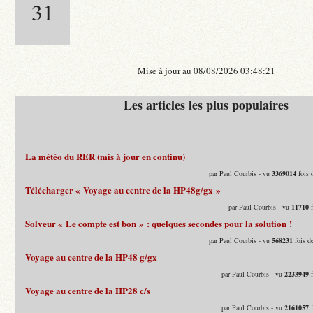
31
Mise à jour au 08/08/2026 03:48:21
Les articles les plus populaires
La météo du RER (mis à jour en continu)
par Paul Courbis - vu
3369014
fois 
Télécharger « Voyage au centre de la HP48g/gx »
par Paul Courbis - vu
11710
f
Solveur « Le compte est bon » : quelques secondes pour la solution !
par Paul Courbis - vu
568231
fois d
Voyage au centre de la HP48 g/gx
par Paul Courbis - vu
2233949
f
Voyage au centre de la HP28 c/s
par Paul Courbis - vu
2161057
f