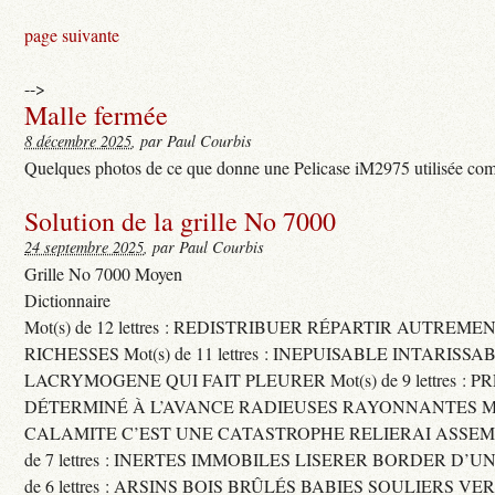
page suivante
-->
Malle fermée
8 décembre 2025
, par Paul Courbis
Quelques photos de ce que donne une Pelicase iM2975 utilisée com
Solution de la grille No 7000
24 septembre 2025
, par Paul Courbis
Grille No 7000 Moyen
Dictionnaire
Mot(s) de 12 lettres : REDISTRIBUER RÉPARTIR AUTREME
RICHESSES Mot(s) de 11 lettres : INEPUISABLE INTARISSA
LACRYMOGENE QUI FAIT PLEURER Mot(s) de 9 lettres : P
DÉTERMINÉ À L’AVANCE RADIEUSES RAYONNANTES Mot(s) 
CALAMITE C’EST UNE CATASTROPHE RELIERAI ASSEMB
de 7 lettres : INERTES IMMOBILES LISERER BORDER D’U
de 6 lettres : ARSINS BOIS BRÛLÉS BABIES SOULIERS VE