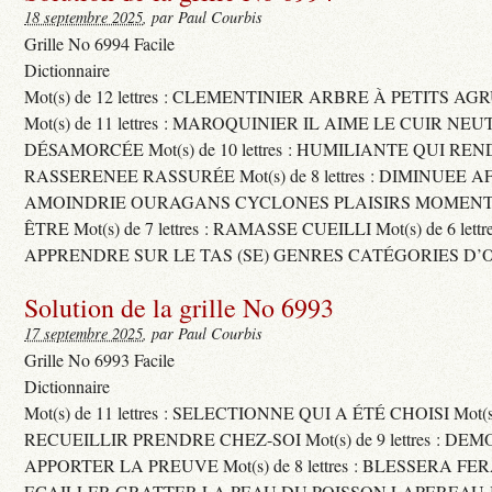
18 septembre 2025
, par Paul Courbis
Grille No 6994 Facile
Dictionnaire
Mot(s) de 12 lettres : CLEMENTINIER ARBRE À PETITS A
Mot(s) de 11 lettres : MAROQUINIER IL AIME LE CUIR NE
DÉSAMORCÉE Mot(s) de 10 lettres : HUMILIANTE QUI R
RASSERENEE RASSURÉE Mot(s) de 8 lettres : DIMINUEE A
AMOINDRIE OURAGANS CYCLONES PLAISIRS MOMENTS
ÊTRE Mot(s) de 7 lettres : RAMASSE CUEILLI Mot(s) de 6 let
APPRENDRE SUR LE TAS (SE) GENRES CATÉGORIES D’
Solution de la grille No 6993
17 septembre 2025
, par Paul Courbis
Grille No 6993 Facile
Dictionnaire
Mot(s) de 11 lettres : SELECTIONNE QUI A ÉTÉ CHOISI Mot(s) d
RECUEILLIR PRENDRE CHEZ-SOI Mot(s) de 9 lettres : D
APPORTER LA PREUVE Mot(s) de 8 lettres : BLESSERA FE
ECAILLER GRATTER LA PEAU DU POISSON LAPEREAU 