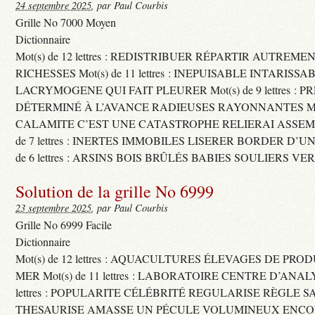
24 septembre 2025
, par Paul Courbis
Grille No 7000 Moyen
Dictionnaire
Mot(s) de 12 lettres : REDISTRIBUER RÉPARTIR AUTREME
RICHESSES Mot(s) de 11 lettres : INEPUISABLE INTARISSA
LACRYMOGENE QUI FAIT PLEURER Mot(s) de 9 lettres : P
DÉTERMINÉ À L’AVANCE RADIEUSES RAYONNANTES Mot(s) 
CALAMITE C’EST UNE CATASTROPHE RELIERAI ASSEMB
de 7 lettres : INERTES IMMOBILES LISERER BORDER D’U
de 6 lettres : ARSINS BOIS BRÛLÉS BABIES SOULIERS VE
Solution de la grille No 6999
23 septembre 2025
, par Paul Courbis
Grille No 6999 Facile
Dictionnaire
Mot(s) de 12 lettres : AQUACULTURES ÉLEVAGES DE PRO
MER Mot(s) de 11 lettres : LABORATOIRE CENTRE D’ANALYS
lettres : POPULARITE CÉLÉBRITÉ REGULARISE RÈGLE S
THESAURISE AMASSE UN PÉCULE VOLUMINEUX ENCOM