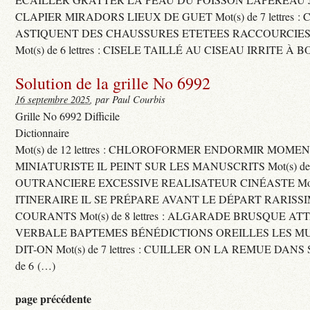
CLAPIER MIRADORS LIEUX DE GUET Mot(s) de 7 lettres : 
ASTIQUENT DES CHAUSSURES ETETEES RACCOURCIES
Mot(s) de 6 lettres : CISELE TAILLÉ AU CISEAU IRRITE À 
Solution de la grille No 6992
16 septembre 2025
, par Paul Courbis
Grille No 6992 Difficile
Dictionnaire
Mot(s) de 12 lettres : CHLOROFORMER ENDORMIR MO
MINIATURISTE IL PEINT SUR LES MANUSCRITS Mot(s) de 11 
OUTRANCIERE EXCESSIVE REALISATEUR CINÉASTE Mot(s) d
ITINERAIRE IL SE PRÉPARE AVANT LE DÉPART RARISS
COURANTS Mot(s) de 8 lettres : ALGARADE BRUSQUE A
VERBALE BAPTEMES BÉNÉDICTIONS OREILLES LES MU
DIT-ON Mot(s) de 7 lettres : CUILLER ON LA REMUE DANS 
de 6 (…)
page précédente