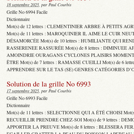
18 septembre 2025
, par Paul Courbis
Grille No 6994 Facile
Dictionnaire
Mot(s) de 12 lettres : CLEMENTINIER ARBRE À PETITS A
Mot(s) de 11 lettres : MAROQUINIER IL AIME LE CUIR NE
DÉSAMORCÉE Mot(s) de 10 lettres : HUMILIANTE QUI R
RASSERENEE RASSURÉE Mot(s) de 8 lettres : DIMINUEE A
AMOINDRIE OURAGANS CYCLONES PLAISIRS MOMENTS
ÊTRE Mot(s) de 7 lettres : RAMASSE CUEILLI Mot(s) de 6 let
APPRENDRE SUR LE TAS (SE) GENRES CATÉGORIES D’
Solution de la grille No 6993
17 septembre 2025
, par Paul Courbis
Grille No 6993 Facile
Dictionnaire
Mot(s) de 11 lettres : SELECTIONNE QUI A ÉTÉ CHOISI Mot(s) d
RECUEILLIR PRENDRE CHEZ-SOI Mot(s) de 9 lettres : D
APPORTER LA PREUVE Mot(s) de 8 lettres : BLESSERA FE
ECAILLER GRATTER LA PEAU DU POISSON LAPEREAU 