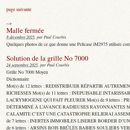
page suivante
-->
Malle fermée
8 décembre 2025
, par Paul Courbis
Quelques photos de ce que donne une Pelicase iM2975 utilisée com
Solution de la grille No 7000
24 septembre 2025
, par Paul Courbis
Grille No 7000 Moyen
Dictionnaire
Mot(s) de 12 lettres : REDISTRIBUER RÉPARTIR AUTREME
RICHESSES Mot(s) de 11 lettres : INEPUISABLE INTARISSA
LACRYMOGENE QUI FAIT PLEURER Mot(s) de 9 lettres : P
DÉTERMINÉ À L’AVANCE RADIEUSES RAYONNANTES Mot(s) 
CALAMITE C’EST UNE CATASTROPHE RELIERAI ASSEMB
de 7 lettres : INERTES IMMOBILES LISERER BORDER D’U
de 6 lettres : ARSINS BOIS BRÛLÉS BABIES SOULIERS VE