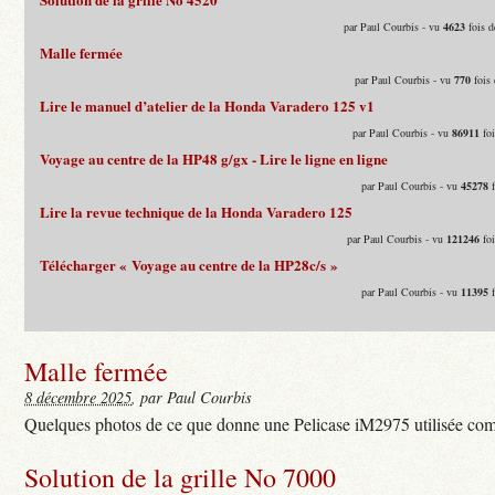
par Paul Courbis - vu
4623
fois d
Malle fermée
par Paul Courbis - vu
770
fois 
Lire le manuel d’atelier de la Honda Varadero 125 v1
par Paul Courbis - vu
86911
foi
Voyage au centre de la HP48 g/gx - Lire le ligne en ligne
par Paul Courbis - vu
45278
f
Lire la revue technique de la Honda Varadero 125
par Paul Courbis - vu
121246
foi
Télécharger « Voyage au centre de la HP28c/s »
par Paul Courbis - vu
11395
f
Malle fermée
8 décembre 2025
, par Paul Courbis
Quelques photos de ce que donne une Pelicase iM2975 utilisée com
Solution de la grille No 7000