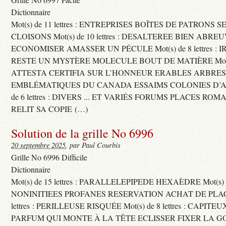
Dictionnaire
Mot(s) de 11 lettres : ENTREPRISES BOÎTES DE PATRONS
CLOISONS Mot(s) de 10 lettres : DESALTEREE BIEN ABRE
ECONOMISER AMASSER UN PÉCULE Mot(s) de 8 lettres : 
RESTE UN MYSTÈRE MOLECULE BOUT DE MATIÈRE Mot(s) d
ATTESTA CERTIFIA SUR L’HONNEUR ERABLES ARBRE
EMBLÉMATIQUES DU CANADA ESSAIMS COLONIES D’AB
de 6 lettres : DIVERS ... ET VARIÉS FORUMS PLACES RO
RELIT SA COPIE (…)
Solution de la grille No 6996
20 septembre 2025
, par Paul Courbis
Grille No 6996 Difficile
Dictionnaire
Mot(s) de 15 lettres : PARALLELEPIPEDE HEXAÈDRE Mot(s) de 
NONINITIEES PROFANES RESERVATION ACHAT DE PLACES
lettres : PERILLEUSE RISQUÉE Mot(s) de 8 lettres : CAPI
PARFUM QUI MONTE À LA TÊTE ECLISSER FIXER LA G