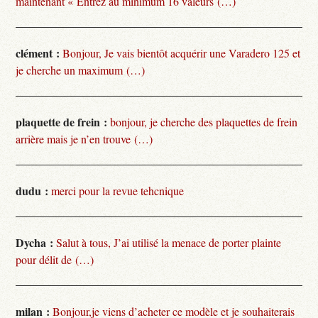
maintenant « Entrez au minimum 16 valeurs (…)
clément :
Bonjour, Je vais bientôt acquérir une Varadero 125 et
je cherche un maximum (…)
plaquette de frein :
bonjour, je cherche des plaquettes de frein
arrière mais je n’en trouve (…)
dudu :
merci pour la revue tehcnique
Dycha :
Salut à tous, J’ai utilisé la menace de porter plainte
pour délit de (…)
milan :
Bonjour,je viens d’acheter ce modèle et je souhaiterais