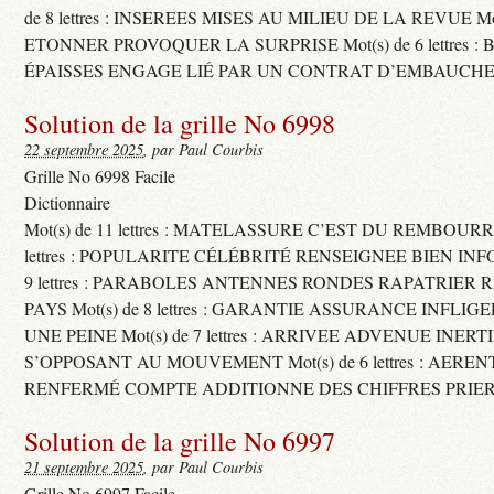
de 8 lettres : INSEREES MISES AU MILIEU DE LA REVUE Mot(s)
ETONNER PROVOQUER LA SURPRISE Mot(s) de 6 lettres :
ÉPAISSES ENGAGE LIÉ PAR UN CONTRAT D’EMBAUCHE
Solution de la grille No 6998
22 septembre 2025
, par Paul Courbis
Grille No 6998 Facile
Dictionnaire
Mot(s) de 11 lettres : MATELASSURE C’EST DU REMBOURRA
lettres : POPULARITE CÉLÉBRITÉ RENSEIGNEE BIEN INFO
9 lettres : PARABOLES ANTENNES RONDES RAPATRIER
PAYS Mot(s) de 8 lettres : GARANTIE ASSURANCE INFLI
UNE PEINE Mot(s) de 7 lettres : ARRIVEE ADVENUE INER
S’OPPOSANT AU MOUVEMENT Mot(s) de 6 lettres : AERE
RENFERMÉ COMPTE ADDITIONNE DES CHIFFRES PRIER
Solution de la grille No 6997
21 septembre 2025
, par Paul Courbis
Grille No 6997 Facile