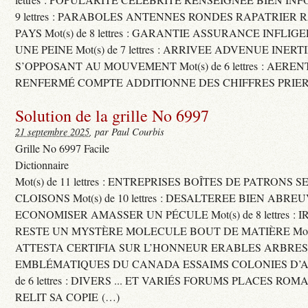
9 lettres : PARABOLES ANTENNES RONDES RAPATRIER
PAYS Mot(s) de 8 lettres : GARANTIE ASSURANCE INFLI
UNE PEINE Mot(s) de 7 lettres : ARRIVEE ADVENUE INER
S’OPPOSANT AU MOUVEMENT Mot(s) de 6 lettres : AERE
RENFERMÉ COMPTE ADDITIONNE DES CHIFFRES PRIER
Solution de la grille No 6997
21 septembre 2025
, par Paul Courbis
Grille No 6997 Facile
Dictionnaire
Mot(s) de 11 lettres : ENTREPRISES BOÎTES DE PATRONS
CLOISONS Mot(s) de 10 lettres : DESALTEREE BIEN ABRE
ECONOMISER AMASSER UN PÉCULE Mot(s) de 8 lettres : 
RESTE UN MYSTÈRE MOLECULE BOUT DE MATIÈRE Mot(s) d
ATTESTA CERTIFIA SUR L’HONNEUR ERABLES ARBRE
EMBLÉMATIQUES DU CANADA ESSAIMS COLONIES D’AB
de 6 lettres : DIVERS ... ET VARIÉS FORUMS PLACES RO
RELIT SA COPIE (…)