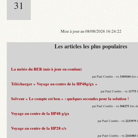
31
Mise à jour au 08/08/2026 16:24:22
Les articles les plus populaires
La météo du RER (mis à jour en continu)
par Paul Courbis - vu
3369104
fois 
Télécharger « Voyage au centre de la HP48g/gx »
par Paul Courbis - vu
11775
f
Solveur « Le compte est bon » : quelques secondes pour la solution !
par Paul Courbis - vu
568275
fois d
Voyage au centre de la HP48 g/gx
par Paul Courbis - vu
2233979
f
Voyage au centre de la HP28 c/s
par Paul Courbis - vu
2161083
f