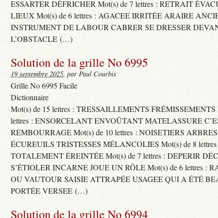
ESSARTER DÉFRICHER Mot(s) de 7 lettres : RETRAIT ÉV
LIEUX Mot(s) de 6 lettres : AGACEE IRRITÉE ARAIRE ANC
INSTRUMENT DE LABOUR CABRER SE DRESSER DEVA
L’OBSTACLE (…)
Solution de la grille No 6995
19 septembre 2025
, par Paul Courbis
Grille No 6995 Facile
Dictionnaire
Mot(s) de 15 lettres : TRESSAILLEMENTS FRÉMISSEMENTS M
lettres : ENSORCELANT ENVOÛTANT MATELASSURE C’
REMBOURRAGE Mot(s) de 10 lettres : NOISETIERS ARBRE
ÉCUREUILS TRISTESSES MÉLANCOLIES Mot(s) de 8 lettre
TOTALEMENT ÉREINTÉE Mot(s) de 7 lettres : DEPERIR DÉ
S’ÉTIOLER INCARNE JOUE UN RÔLE Mot(s) de 6 lettres :
OU VAUTOUR SAISIE ATTRAPÉE USAGEE QUI A ÉTÉ B
PORTÉE VERSEE (…)
Solution de la grille No 6994