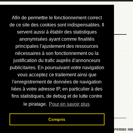
Courbis, « LE »
Afin de permettre le fonctionnement correct
Blog Officiel
de ce site des cookies sont indispensables. Il
servent aussi à établir des statistiques
anonymisées ayant comme finalités
Bienvenue
principales l'ajustement des ressources
Réalisations
nécessaires à son fonctionnement ou la
justification du trafic auprès d'annonceurs
Divers (et d’été)
publicitaires. En poursuivant votre navigation
vous acceptez ce traitement ainsi que
Annonces
l'enregistrement de données de navigation
Liens externes
liées à votre adresse IP, en particulier à des
fins statistiques, de debug et de lutte contre
Téléchargement
le piratage.
Pour en savoir plus
Contact
Compris
Courbis, « LE » Blog Officiel - je vous souhaite la bienvenue sur 