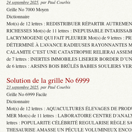
24 septembre 2025
, par Paul Courbis
Grille No 7000 Moyen
Dictionnaire
Mot(s) de 12 lettres : REDISTRIBUER RÉPARTIR AUTREME
RICHESSES Mot(s) de 11 lettres : INEPUISABLE INTARISSA
LACRYMOGENE QUI FAIT PLEURER Mot(s) de 9 lettres : P
DÉTERMINÉ À L’AVANCE RADIEUSES RAYONNANTES Mot(s) 
CALAMITE C’EST UNE CATASTROPHE RELIERAI ASSEMB
de 7 lettres : INERTES IMMOBILES LISERER BORDER D’U
de 6 lettres : ARSINS BOIS BRÛLÉS BABIES SOULIERS VE
Solution de la grille No 6999
23 septembre 2025
, par Paul Courbis
Grille No 6999 Facile
Dictionnaire
Mot(s) de 12 lettres : AQUACULTURES ÉLEVAGES DE PRO
MER Mot(s) de 11 lettres : LABORATOIRE CENTRE D’ANALYS
lettres : POPULARITE CÉLÉBRITÉ REGULARISE RÈGLE S
THESAURISE AMASSE UN PÉCULE VOLUMINEUX ENCOM