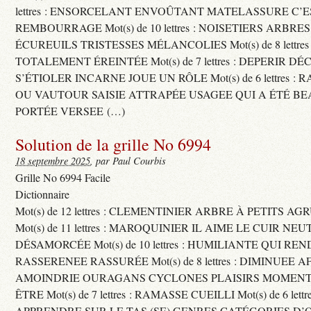
lettres : ENSORCELANT ENVOÛTANT MATELASSURE C’
REMBOURRAGE Mot(s) de 10 lettres : NOISETIERS ARBRE
ÉCUREUILS TRISTESSES MÉLANCOLIES Mot(s) de 8 lettre
TOTALEMENT ÉREINTÉE Mot(s) de 7 lettres : DEPERIR DÉ
S’ÉTIOLER INCARNE JOUE UN RÔLE Mot(s) de 6 lettres :
OU VAUTOUR SAISIE ATTRAPÉE USAGEE QUI A ÉTÉ B
PORTÉE VERSEE (…)
Solution de la grille No 6994
18 septembre 2025
, par Paul Courbis
Grille No 6994 Facile
Dictionnaire
Mot(s) de 12 lettres : CLEMENTINIER ARBRE À PETITS A
Mot(s) de 11 lettres : MAROQUINIER IL AIME LE CUIR NE
DÉSAMORCÉE Mot(s) de 10 lettres : HUMILIANTE QUI R
RASSERENEE RASSURÉE Mot(s) de 8 lettres : DIMINUEE A
AMOINDRIE OURAGANS CYCLONES PLAISIRS MOMENTS
ÊTRE Mot(s) de 7 lettres : RAMASSE CUEILLI Mot(s) de 6 let
APPRENDRE SUR LE TAS (SE) GENRES CATÉGORIES D’