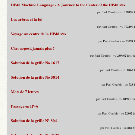
HP48 Machine Language - A Journey to the Center of the HP48 s/sx
par Paul Courbis - vu
138198
f
Les arbres et la loi
par Paul Courbis - vu
772199
f
Voyage au centre de la HP48 s/sx
par Paul Courbis - vu
65294
f
Chronopost, jamais plus !
par Paul Courbis - vu
289462
fois d
Solution de la grille No 1617
par Paul Courbis - vu
8462
f
Solution de la grille No 5814
par Paul Courbis - vu
728
f
Mots de 7 lettres
par Paul Courbis - vu
81941
foi
Passage en IPv6
par Paul Courbis - vu
22802
fo
Solution de la grille N° 804
par Paul Courbis - vu
868
fo
Solution de la grille No 4520