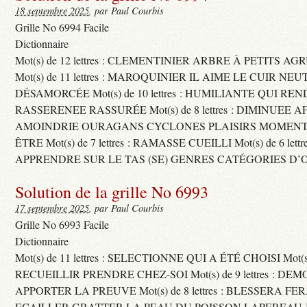
18 septembre 2025
, par Paul Courbis
Grille No 6994 Facile
Dictionnaire
Mot(s) de 12 lettres : CLEMENTINIER ARBRE À PETITS A
Mot(s) de 11 lettres : MAROQUINIER IL AIME LE CUIR NE
DÉSAMORCÉE Mot(s) de 10 lettres : HUMILIANTE QUI R
RASSERENEE RASSURÉE Mot(s) de 8 lettres : DIMINUEE A
AMOINDRIE OURAGANS CYCLONES PLAISIRS MOMENTS
ÊTRE Mot(s) de 7 lettres : RAMASSE CUEILLI Mot(s) de 6 let
APPRENDRE SUR LE TAS (SE) GENRES CATÉGORIES D’
Solution de la grille No 6993
17 septembre 2025
, par Paul Courbis
Grille No 6993 Facile
Dictionnaire
Mot(s) de 11 lettres : SELECTIONNE QUI A ÉTÉ CHOISI Mot(s) d
RECUEILLIR PRENDRE CHEZ-SOI Mot(s) de 9 lettres : D
APPORTER LA PREUVE Mot(s) de 8 lettres : BLESSERA FE
ECAILLER GRATTER LA PEAU DU POISSON LAPEREAU 