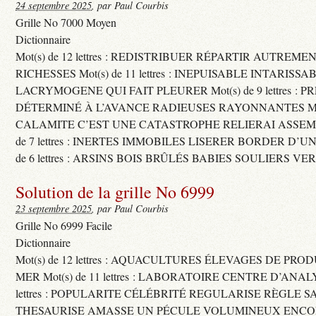
24 septembre 2025
, par Paul Courbis
Grille No 7000 Moyen
Dictionnaire
Mot(s) de 12 lettres : REDISTRIBUER RÉPARTIR AUTREME
RICHESSES Mot(s) de 11 lettres : INEPUISABLE INTARISSA
LACRYMOGENE QUI FAIT PLEURER Mot(s) de 9 lettres : P
DÉTERMINÉ À L’AVANCE RADIEUSES RAYONNANTES Mot(s) 
CALAMITE C’EST UNE CATASTROPHE RELIERAI ASSEMB
de 7 lettres : INERTES IMMOBILES LISERER BORDER D’U
de 6 lettres : ARSINS BOIS BRÛLÉS BABIES SOULIERS VE
Solution de la grille No 6999
23 septembre 2025
, par Paul Courbis
Grille No 6999 Facile
Dictionnaire
Mot(s) de 12 lettres : AQUACULTURES ÉLEVAGES DE PRO
MER Mot(s) de 11 lettres : LABORATOIRE CENTRE D’ANALYS
lettres : POPULARITE CÉLÉBRITÉ REGULARISE RÈGLE S
THESAURISE AMASSE UN PÉCULE VOLUMINEUX ENCOM