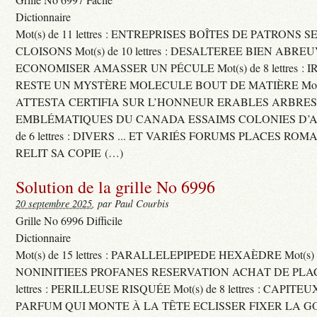
Dictionnaire
Mot(s) de 11 lettres : ENTREPRISES BOÎTES DE PATRONS
CLOISONS Mot(s) de 10 lettres : DESALTEREE BIEN ABRE
ECONOMISER AMASSER UN PÉCULE Mot(s) de 8 lettres : 
RESTE UN MYSTÈRE MOLECULE BOUT DE MATIÈRE Mot(s) d
ATTESTA CERTIFIA SUR L’HONNEUR ERABLES ARBRE
EMBLÉMATIQUES DU CANADA ESSAIMS COLONIES D’AB
de 6 lettres : DIVERS ... ET VARIÉS FORUMS PLACES RO
RELIT SA COPIE (…)
Solution de la grille No 6996
20 septembre 2025
, par Paul Courbis
Grille No 6996 Difficile
Dictionnaire
Mot(s) de 15 lettres : PARALLELEPIPEDE HEXAÈDRE Mot(s) de 
NONINITIEES PROFANES RESERVATION ACHAT DE PLACES
lettres : PERILLEUSE RISQUÉE Mot(s) de 8 lettres : CAPI
PARFUM QUI MONTE À LA TÊTE ECLISSER FIXER LA G