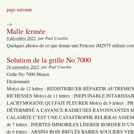
page suivante
-->
Malle fermée
8 décembre 2025
, par Paul Courbis
Quelques photos de ce que donne une Pelicase iM2975 utilisée com
Solution de la grille No 7000
24 septembre 2025
, par Paul Courbis
Grille No 7000 Moyen
Dictionnaire
Mot(s) de 12 lettres : REDISTRIBUER RÉPARTIR AUTREME
RICHESSES Mot(s) de 11 lettres : INEPUISABLE INTARISSA
LACRYMOGENE QUI FAIT PLEURER Mot(s) de 9 lettres : P
DÉTERMINÉ À L’AVANCE RADIEUSES RAYONNANTES Mot(s) 
CALAMITE C’EST UNE CATASTROPHE RELIERAI ASSEMB
de 7 lettres : INERTES IMMOBILES LISERER BORDER D’U
de 6 lettres : ARSINS BOIS BRÛLÉS BABIES SOULIERS VE