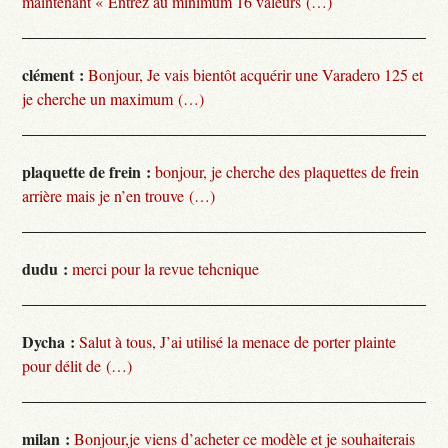
maintenant « Entrez au minimum 16 valeurs (…)
clément :
Bonjour, Je vais bientôt acquérir une Varadero 125 et
je cherche un maximum (…)
plaquette de frein :
bonjour, je cherche des plaquettes de frein
arrière mais je n’en trouve (…)
dudu :
merci pour la revue tehcnique
Dycha :
Salut à tous, J’ai utilisé la menace de porter plainte
pour délit de (…)
milan :
Bonjour,je viens d’acheter ce modèle et je souhaiterais