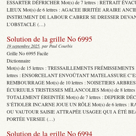
ESSARTER DÉFRICHER Mot(s) de 7 lettres : RETRAIT ÉV
LIEUX Mot(s) de 6 lettres : AGACEE IRRITÉE ARAIRE ANC
INSTRUMENT DE LABOUR CABRER SE DRESSER DEVA
L’OBSTACLE (…)
Solution de la grille No 6995
19 septembre 2025
, par Paul Courbis
Grille No 6995 Facile
Dictionnaire
Mot(s) de 15 lettres : TRESSAILLEMENTS FRÉMISSEMENTS M
lettres : ENSORCELANT ENVOÛTANT MATELASSURE C’
REMBOURRAGE Mot(s) de 10 lettres : NOISETIERS ARBRE
ÉCUREUILS TRISTESSES MÉLANCOLIES Mot(s) de 8 lettre
TOTALEMENT ÉREINTÉE Mot(s) de 7 lettres : DEPERIR DÉ
S’ÉTIOLER INCARNE JOUE UN RÔLE Mot(s) de 6 lettres :
OU VAUTOUR SAISIE ATTRAPÉE USAGEE QUI A ÉTÉ B
PORTÉE VERSEE (…)
Solution de la grille No 6994