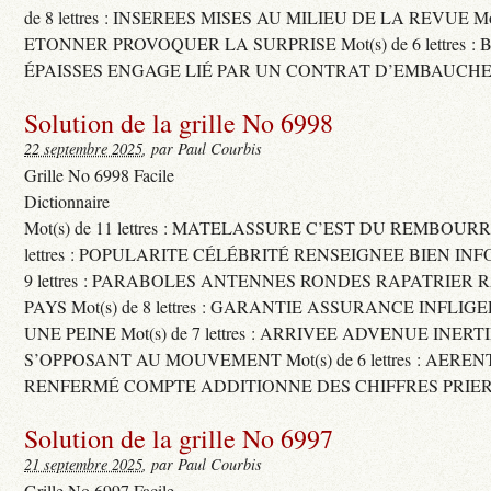
de 8 lettres : INSEREES MISES AU MILIEU DE LA REVUE Mot(s)
ETONNER PROVOQUER LA SURPRISE Mot(s) de 6 lettres :
ÉPAISSES ENGAGE LIÉ PAR UN CONTRAT D’EMBAUCHE
Solution de la grille No 6998
22 septembre 2025
, par Paul Courbis
Grille No 6998 Facile
Dictionnaire
Mot(s) de 11 lettres : MATELASSURE C’EST DU REMBOURRA
lettres : POPULARITE CÉLÉBRITÉ RENSEIGNEE BIEN INFO
9 lettres : PARABOLES ANTENNES RONDES RAPATRIER
PAYS Mot(s) de 8 lettres : GARANTIE ASSURANCE INFLI
UNE PEINE Mot(s) de 7 lettres : ARRIVEE ADVENUE INER
S’OPPOSANT AU MOUVEMENT Mot(s) de 6 lettres : AERE
RENFERMÉ COMPTE ADDITIONNE DES CHIFFRES PRIER
Solution de la grille No 6997
21 septembre 2025
, par Paul Courbis
Grille No 6997 Facile