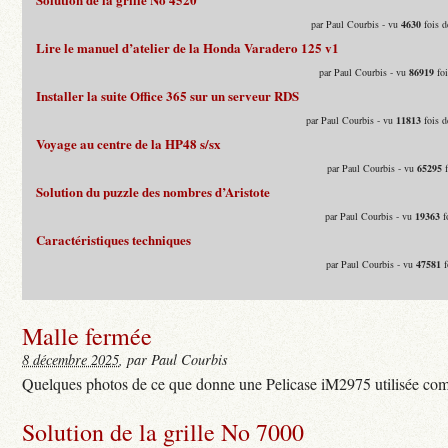
par Paul Courbis - vu
4630
fois d
Lire le manuel d’atelier de la Honda Varadero 125 v1
par Paul Courbis - vu
86919
foi
Installer la suite Office 365 sur un serveur RDS
par Paul Courbis - vu
11813
fois d
Voyage au centre de la HP48 s/sx
par Paul Courbis - vu
65295
f
Solution du puzzle des nombres d’Aristote
par Paul Courbis - vu
19363
f
Caractéristiques techniques
par Paul Courbis - vu
47581
f
Malle fermée
8 décembre 2025
, par Paul Courbis
Quelques photos de ce que donne une Pelicase iM2975 utilisée com
Solution de la grille No 7000