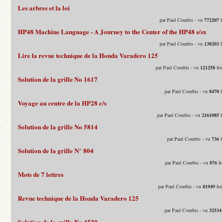
Les arbres et la loi
par Paul Courbis - vu
772207
f
HP48 Machine Language - A Journey to the Center of the HP48 s/sx
par Paul Courbis - vu
138203
f
Lire la revue technique de la Honda Varadero 125
par Paul Courbis - vu
121258
foi
Solution de la grille No 1617
par Paul Courbis - vu
8470
f
Voyage au centre de la HP28 c/s
par Paul Courbis - vu
2161085
f
Solution de la grille No 5814
par Paul Courbis - vu
736
f
Solution de la grille N° 804
par Paul Courbis - vu
876
fo
Mots de 7 lettres
par Paul Courbis - vu
81949
foi
Revue technique de la Honda Varadero 125
par Paul Courbis - vu
32534
Solution de la grille No 4520