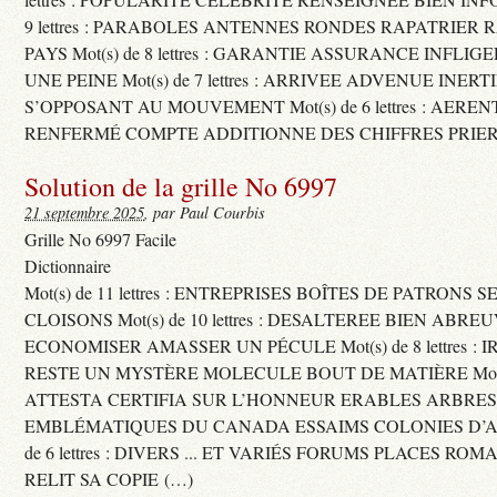
9 lettres : PARABOLES ANTENNES RONDES RAPATRIER
PAYS Mot(s) de 8 lettres : GARANTIE ASSURANCE INFLI
UNE PEINE Mot(s) de 7 lettres : ARRIVEE ADVENUE INER
S’OPPOSANT AU MOUVEMENT Mot(s) de 6 lettres : AERE
RENFERMÉ COMPTE ADDITIONNE DES CHIFFRES PRIER
Solution de la grille No 6997
21 septembre 2025
, par Paul Courbis
Grille No 6997 Facile
Dictionnaire
Mot(s) de 11 lettres : ENTREPRISES BOÎTES DE PATRONS
CLOISONS Mot(s) de 10 lettres : DESALTEREE BIEN ABRE
ECONOMISER AMASSER UN PÉCULE Mot(s) de 8 lettres : 
RESTE UN MYSTÈRE MOLECULE BOUT DE MATIÈRE Mot(s) d
ATTESTA CERTIFIA SUR L’HONNEUR ERABLES ARBRE
EMBLÉMATIQUES DU CANADA ESSAIMS COLONIES D’AB
de 6 lettres : DIVERS ... ET VARIÉS FORUMS PLACES RO
RELIT SA COPIE (…)