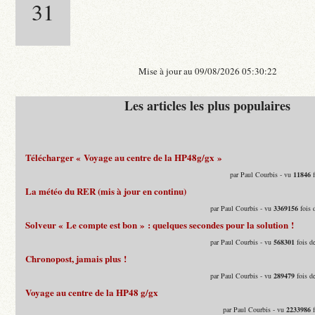
31
Mise à jour au 09/08/2026 05:30:22
Les articles les plus populaires
Télécharger « Voyage au centre de la HP48g/gx »
par Paul Courbis - vu
11846
f
La météo du RER (mis à jour en continu)
par Paul Courbis - vu
3369156
fois 
Solveur « Le compte est bon » : quelques secondes pour la solution !
par Paul Courbis - vu
568301
fois d
Chronopost, jamais plus !
par Paul Courbis - vu
289479
fois d
Voyage au centre de la HP48 g/gx
par Paul Courbis - vu
2233986
f