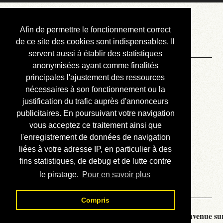
Courbis, « LE »
Afin de permettre le fonctionnement correct
Blog Officiel
de ce site des cookies sont indispensables. Il
servent aussi à établir des statistiques
anonymisées ayant comme finalités
Bienvenue
principales l'ajustement des ressources
Réalisations
nécessaires à son fonctionnement ou la
justification du trafic auprès d'annonceurs
Divers (et d’été)
publicitaires. En poursuivant votre navigation
vous acceptez ce traitement ainsi que
Annonces
l'enregistrement de données de navigation
Liens externes
liées à votre adresse IP, en particulier à des
fins statistiques, de debug et de lutte contre
Téléchargement
le piratage.
Pour en savoir plus
Contact
Compris
Courbis, « LE » Blog Officiel - je vous souhaite la bienvenue sur 