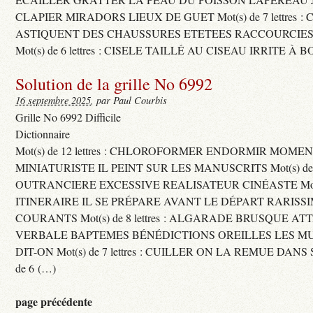
CLAPIER MIRADORS LIEUX DE GUET Mot(s) de 7 lettres : 
ASTIQUENT DES CHAUSSURES ETETEES RACCOURCIES
Mot(s) de 6 lettres : CISELE TAILLÉ AU CISEAU IRRITE À 
Solution de la grille No 6992
16 septembre 2025
, par Paul Courbis
Grille No 6992 Difficile
Dictionnaire
Mot(s) de 12 lettres : CHLOROFORMER ENDORMIR MO
MINIATURISTE IL PEINT SUR LES MANUSCRITS Mot(s) de 11 
OUTRANCIERE EXCESSIVE REALISATEUR CINÉASTE Mot(s) d
ITINERAIRE IL SE PRÉPARE AVANT LE DÉPART RARISS
COURANTS Mot(s) de 8 lettres : ALGARADE BRUSQUE A
VERBALE BAPTEMES BÉNÉDICTIONS OREILLES LES MU
DIT-ON Mot(s) de 7 lettres : CUILLER ON LA REMUE DANS 
de 6 (…)
page précédente