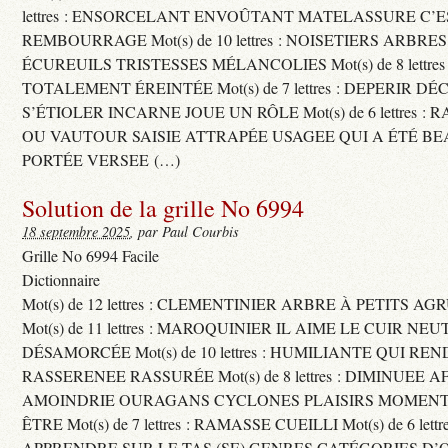
lettres : ENSORCELANT ENVOÛTANT MATELASSURE C’
REMBOURRAGE Mot(s) de 10 lettres : NOISETIERS ARBRE
ÉCUREUILS TRISTESSES MÉLANCOLIES Mot(s) de 8 lettre
TOTALEMENT ÉREINTÉE Mot(s) de 7 lettres : DEPERIR DÉ
S’ÉTIOLER INCARNE JOUE UN RÔLE Mot(s) de 6 lettres :
OU VAUTOUR SAISIE ATTRAPÉE USAGEE QUI A ÉTÉ B
PORTÉE VERSEE (…)
Solution de la grille No 6994
18 septembre 2025
, par Paul Courbis
Grille No 6994 Facile
Dictionnaire
Mot(s) de 12 lettres : CLEMENTINIER ARBRE À PETITS A
Mot(s) de 11 lettres : MAROQUINIER IL AIME LE CUIR NE
DÉSAMORCÉE Mot(s) de 10 lettres : HUMILIANTE QUI R
RASSERENEE RASSURÉE Mot(s) de 8 lettres : DIMINUEE A
AMOINDRIE OURAGANS CYCLONES PLAISIRS MOMENTS
ÊTRE Mot(s) de 7 lettres : RAMASSE CUEILLI Mot(s) de 6 let
APPRENDRE SUR LE TAS (SE) GENRES CATÉGORIES D’