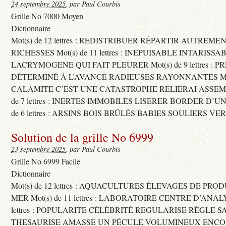
24 septembre 2025
, par Paul Courbis
Grille No 7000 Moyen
Dictionnaire
Mot(s) de 12 lettres : REDISTRIBUER RÉPARTIR AUTREME
RICHESSES Mot(s) de 11 lettres : INEPUISABLE INTARISSA
LACRYMOGENE QUI FAIT PLEURER Mot(s) de 9 lettres : P
DÉTERMINÉ À L’AVANCE RADIEUSES RAYONNANTES Mot(s) 
CALAMITE C’EST UNE CATASTROPHE RELIERAI ASSEMB
de 7 lettres : INERTES IMMOBILES LISERER BORDER D’U
de 6 lettres : ARSINS BOIS BRÛLÉS BABIES SOULIERS VE
Solution de la grille No 6999
23 septembre 2025
, par Paul Courbis
Grille No 6999 Facile
Dictionnaire
Mot(s) de 12 lettres : AQUACULTURES ÉLEVAGES DE PRO
MER Mot(s) de 11 lettres : LABORATOIRE CENTRE D’ANALYS
lettres : POPULARITE CÉLÉBRITÉ REGULARISE RÈGLE S
THESAURISE AMASSE UN PÉCULE VOLUMINEUX ENCOM