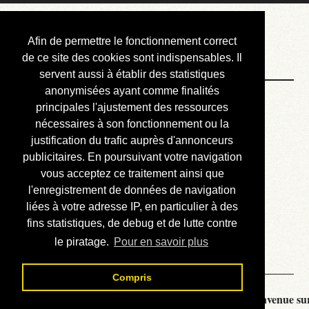
Courbis, « LE »
Afin de permettre le fonctionnement correct
Blog Officiel
de ce site des cookies sont indispensables. Il
servent aussi à établir des statistiques
anonymisées ayant comme finalités
Bienvenue
principales l'ajustement des ressources
Réalisations
nécessaires à son fonctionnement ou la
justification du trafic auprès d'annonceurs
Divers (et d’été)
publicitaires. En poursuivant votre navigation
vous acceptez ce traitement ainsi que
Annonces
l'enregistrement de données de navigation
Liens externes
liées à votre adresse IP, en particulier à des
fins statistiques, de debug et de lutte contre
Téléchargement
le piratage.
Pour en savoir plus
Contact
Compris
Courbis, « LE » Blog Officiel - je vous souhaite la bienvenue sur 