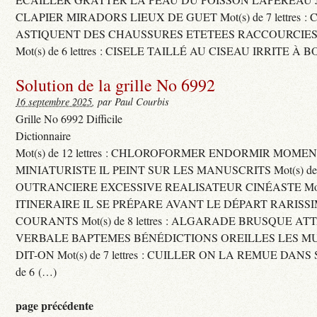
CLAPIER MIRADORS LIEUX DE GUET Mot(s) de 7 lettres : 
ASTIQUENT DES CHAUSSURES ETETEES RACCOURCIES
Mot(s) de 6 lettres : CISELE TAILLÉ AU CISEAU IRRITE À 
Solution de la grille No 6992
16 septembre 2025
, par Paul Courbis
Grille No 6992 Difficile
Dictionnaire
Mot(s) de 12 lettres : CHLOROFORMER ENDORMIR MO
MINIATURISTE IL PEINT SUR LES MANUSCRITS Mot(s) de 11 
OUTRANCIERE EXCESSIVE REALISATEUR CINÉASTE Mot(s) d
ITINERAIRE IL SE PRÉPARE AVANT LE DÉPART RARISS
COURANTS Mot(s) de 8 lettres : ALGARADE BRUSQUE A
VERBALE BAPTEMES BÉNÉDICTIONS OREILLES LES MU
DIT-ON Mot(s) de 7 lettres : CUILLER ON LA REMUE DANS 
de 6 (…)
page précédente