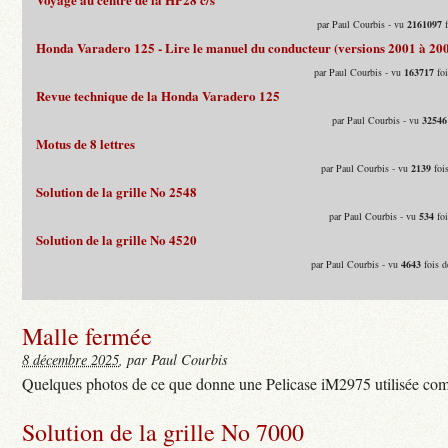
par Paul Courbis - vu
2161097
f
Honda Varadero 125 - Lire le manuel du conducteur (versions 2001 à 20
par Paul Courbis - vu
163717
foi
Revue technique de la Honda Varadero 125
par Paul Courbis - vu
32546
Motus de 8 lettres
par Paul Courbis - vu
2139
fois
Solution de la grille No 2548
par Paul Courbis - vu
534
foi
Solution de la grille No 4520
par Paul Courbis - vu
4643
fois d
Malle fermée
8 décembre 2025
, par Paul Courbis
Quelques photos de ce que donne une Pelicase iM2975 utilisée com
Solution de la grille No 7000