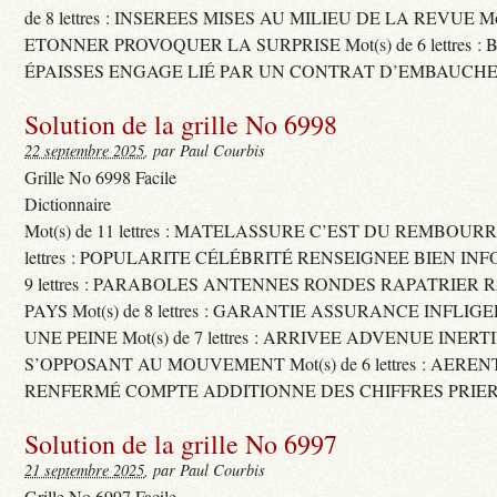
de 8 lettres : INSEREES MISES AU MILIEU DE LA REVUE Mot(s)
ETONNER PROVOQUER LA SURPRISE Mot(s) de 6 lettres :
ÉPAISSES ENGAGE LIÉ PAR UN CONTRAT D’EMBAUCHE
Solution de la grille No 6998
22 septembre 2025
, par Paul Courbis
Grille No 6998 Facile
Dictionnaire
Mot(s) de 11 lettres : MATELASSURE C’EST DU REMBOURRA
lettres : POPULARITE CÉLÉBRITÉ RENSEIGNEE BIEN INFO
9 lettres : PARABOLES ANTENNES RONDES RAPATRIER
PAYS Mot(s) de 8 lettres : GARANTIE ASSURANCE INFLI
UNE PEINE Mot(s) de 7 lettres : ARRIVEE ADVENUE INER
S’OPPOSANT AU MOUVEMENT Mot(s) de 6 lettres : AERE
RENFERMÉ COMPTE ADDITIONNE DES CHIFFRES PRIER
Solution de la grille No 6997
21 septembre 2025
, par Paul Courbis
Grille No 6997 Facile