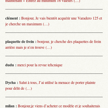
maintenant « Entrez au minimum 16 valeurs (…)
clément :
Bonjour, Je vais bientôt acquérir une Varadero 125 et
je cherche un maximum (…)
plaquette de frein :
bonjour, je cherche des plaquettes de frein
arrière mais je n’en trouve (…)
dudu :
merci pour la revue tehcnique
Dycha :
Salut à tous, J’ai utilisé la menace de porter plainte
pour délit de (…)
milan :
Bonjour,je viens d’acheter ce modèle et je souhaiterais