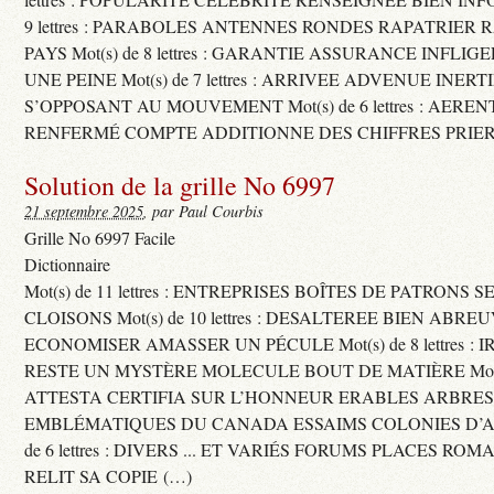
9 lettres : PARABOLES ANTENNES RONDES RAPATRIER
PAYS Mot(s) de 8 lettres : GARANTIE ASSURANCE INFLI
UNE PEINE Mot(s) de 7 lettres : ARRIVEE ADVENUE INER
S’OPPOSANT AU MOUVEMENT Mot(s) de 6 lettres : AERE
RENFERMÉ COMPTE ADDITIONNE DES CHIFFRES PRIER
Solution de la grille No 6997
21 septembre 2025
, par Paul Courbis
Grille No 6997 Facile
Dictionnaire
Mot(s) de 11 lettres : ENTREPRISES BOÎTES DE PATRONS
CLOISONS Mot(s) de 10 lettres : DESALTEREE BIEN ABRE
ECONOMISER AMASSER UN PÉCULE Mot(s) de 8 lettres : 
RESTE UN MYSTÈRE MOLECULE BOUT DE MATIÈRE Mot(s) d
ATTESTA CERTIFIA SUR L’HONNEUR ERABLES ARBRE
EMBLÉMATIQUES DU CANADA ESSAIMS COLONIES D’AB
de 6 lettres : DIVERS ... ET VARIÉS FORUMS PLACES RO
RELIT SA COPIE (…)