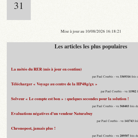
31
Mise à jour au 10/08/2026 16:18:21
Les articles les plus populaires
La météo du RER (mis à jour en continu)
par Paul Courbis - vu
3369316
fois 
Télécharger « Voyage au centre de la HP48g/gx »
par Paul Courbis - vu
11982
f
Solveur « Le compte est bon » : quelques secondes pour la solution !
par Paul Courbis - vu
568403
fois d
Evaluations négatives d’un vendeur Naturabuy
par Paul Courbis - vu
141743
foi
Chronopost, jamais plus !
par Paul Courbis - vu
289507
fois d