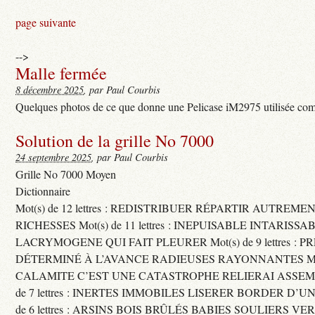
page suivante
-->
Malle fermée
8 décembre 2025
, par Paul Courbis
Quelques photos de ce que donne une Pelicase iM2975 utilisée com
Solution de la grille No 7000
24 septembre 2025
, par Paul Courbis
Grille No 7000 Moyen
Dictionnaire
Mot(s) de 12 lettres : REDISTRIBUER RÉPARTIR AUTREME
RICHESSES Mot(s) de 11 lettres : INEPUISABLE INTARISSA
LACRYMOGENE QUI FAIT PLEURER Mot(s) de 9 lettres : P
DÉTERMINÉ À L’AVANCE RADIEUSES RAYONNANTES Mot(s) 
CALAMITE C’EST UNE CATASTROPHE RELIERAI ASSEMB
de 7 lettres : INERTES IMMOBILES LISERER BORDER D’U
de 6 lettres : ARSINS BOIS BRÛLÉS BABIES SOULIERS VE