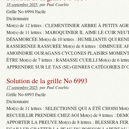
18 septembre 2025
, par Paul Courbis
Grille No 6994 Facile
Dictionnaire
Mot(s) de 12 lettres : CLEMENTINIER ARBRE À PETITS A
Mot(s) de 11 lettres : MAROQUINIER IL AIME LE CUIR NE
DÉSAMORCÉE Mot(s) de 10 lettres : HUMILIANTE QUI R
RASSERENEE RASSURÉE Mot(s) de 8 lettres : DIMINUEE A
AMOINDRIE OURAGANS CYCLONES PLAISIRS MOMENTS
ÊTRE Mot(s) de 7 lettres : RAMASSE CUEILLI Mot(s) de 6 let
APPRENDRE SUR LE TAS (SE) GENRES CATÉGORIES D’
Solution de la grille No 6993
17 septembre 2025
, par Paul Courbis
Grille No 6993 Facile
Dictionnaire
Mot(s) de 11 lettres : SELECTIONNE QUI A ÉTÉ CHOISI Mot(s) d
RECUEILLIR PRENDRE CHEZ-SOI Mot(s) de 9 lettres : D
APPORTER LA PREUVE Mot(s) de 8 lettres : BLESSERA FE
ECAILLER GRATTER LA PEAU DU POISSON LAPEREAU 