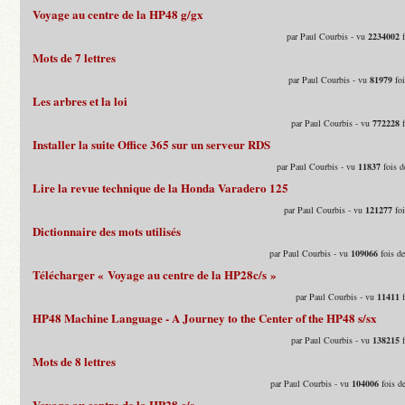
Voyage au centre de la HP48 g/gx
par Paul Courbis - vu
2234002
f
Mots de 7 lettres
par Paul Courbis - vu
81979
foi
Les arbres et la loi
par Paul Courbis - vu
772228
f
Installer la suite Office 365 sur un serveur RDS
par Paul Courbis - vu
11837
fois d
Lire la revue technique de la Honda Varadero 125
par Paul Courbis - vu
121277
foi
Dictionnaire des mots utilisés
par Paul Courbis - vu
109066
fois d
Télécharger « Voyage au centre de la HP28c/s »
par Paul Courbis - vu
11411
f
HP48 Machine Language - A Journey to the Center of the HP48 s/sx
par Paul Courbis - vu
138215
f
Mots de 8 lettres
par Paul Courbis - vu
104006
fois d
Voyage au centre de la HP28 c/s