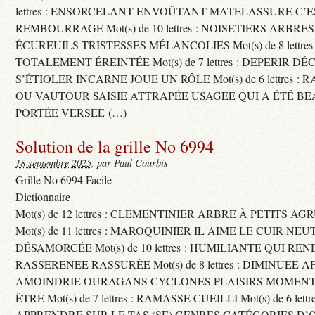
lettres : ENSORCELANT ENVOÛTANT MATELASSURE C’
REMBOURRAGE Mot(s) de 10 lettres : NOISETIERS ARBRE
ÉCUREUILS TRISTESSES MÉLANCOLIES Mot(s) de 8 lettre
TOTALEMENT ÉREINTÉE Mot(s) de 7 lettres : DEPERIR DÉ
S’ÉTIOLER INCARNE JOUE UN RÔLE Mot(s) de 6 lettres :
OU VAUTOUR SAISIE ATTRAPÉE USAGEE QUI A ÉTÉ B
PORTÉE VERSEE (…)
Solution de la grille No 6994
18 septembre 2025
, par Paul Courbis
Grille No 6994 Facile
Dictionnaire
Mot(s) de 12 lettres : CLEMENTINIER ARBRE À PETITS A
Mot(s) de 11 lettres : MAROQUINIER IL AIME LE CUIR NE
DÉSAMORCÉE Mot(s) de 10 lettres : HUMILIANTE QUI R
RASSERENEE RASSURÉE Mot(s) de 8 lettres : DIMINUEE A
AMOINDRIE OURAGANS CYCLONES PLAISIRS MOMENTS
ÊTRE Mot(s) de 7 lettres : RAMASSE CUEILLI Mot(s) de 6 let
APPRENDRE SUR LE TAS (SE) GENRES CATÉGORIES D’