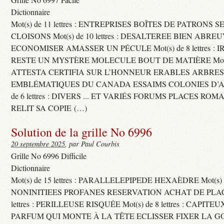
Dictionnaire
Mot(s) de 11 lettres : ENTREPRISES BOÎTES DE PATRONS
CLOISONS Mot(s) de 10 lettres : DESALTEREE BIEN ABRE
ECONOMISER AMASSER UN PÉCULE Mot(s) de 8 lettres : 
RESTE UN MYSTÈRE MOLECULE BOUT DE MATIÈRE Mot(s) d
ATTESTA CERTIFIA SUR L’HONNEUR ERABLES ARBRE
EMBLÉMATIQUES DU CANADA ESSAIMS COLONIES D’AB
de 6 lettres : DIVERS ... ET VARIÉS FORUMS PLACES RO
RELIT SA COPIE (…)
Solution de la grille No 6996
20 septembre 2025
, par Paul Courbis
Grille No 6996 Difficile
Dictionnaire
Mot(s) de 15 lettres : PARALLELEPIPEDE HEXAÈDRE Mot(s) de 
NONINITIEES PROFANES RESERVATION ACHAT DE PLACES
lettres : PERILLEUSE RISQUÉE Mot(s) de 8 lettres : CAPI
PARFUM QUI MONTE À LA TÊTE ECLISSER FIXER LA G