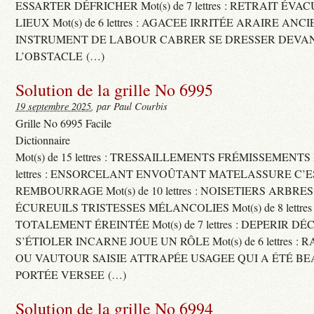
ESSARTER DÉFRICHER Mot(s) de 7 lettres : RETRAIT ÉV
LIEUX Mot(s) de 6 lettres : AGACEE IRRITÉE ARAIRE ANC
INSTRUMENT DE LABOUR CABRER SE DRESSER DEVA
L’OBSTACLE (…)
Solution de la grille No 6995
19 septembre 2025
, par Paul Courbis
Grille No 6995 Facile
Dictionnaire
Mot(s) de 15 lettres : TRESSAILLEMENTS FRÉMISSEMENTS M
lettres : ENSORCELANT ENVOÛTANT MATELASSURE C’
REMBOURRAGE Mot(s) de 10 lettres : NOISETIERS ARBRE
ÉCUREUILS TRISTESSES MÉLANCOLIES Mot(s) de 8 lettre
TOTALEMENT ÉREINTÉE Mot(s) de 7 lettres : DEPERIR DÉ
S’ÉTIOLER INCARNE JOUE UN RÔLE Mot(s) de 6 lettres :
OU VAUTOUR SAISIE ATTRAPÉE USAGEE QUI A ÉTÉ B
PORTÉE VERSEE (…)
Solution de la grille No 6994