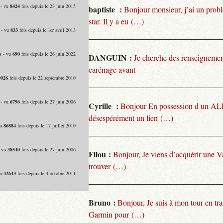
 - vu
8424
fois depuis le 23 juin 2015
baptiste :
Bonjour monsieur, j’ai un pro
star. Il y a eu (…)
 - vu
833
fois depuis le 1er avril 2013
s - vu
690
fois depuis le 26 juin 2022
DANGUIN :
Je cherche des renseignemen
carénage avant
9026
fois depuis le 22 septembre 2010
 - vu
6796
fois depuis le 27 juin 2006
Cyrille :
Bonjour En possession d un ALP
désespérément un lien (…)
vu
86884
fois depuis le 17 juillet 2010
- vu
38540
fois depuis le 27 juin 2006
Filou :
Bonjour, Je viens d’acquérir une V
trouver (…)
vu
42643
fois depuis le 4 octobre 2011
Bruno :
Bonjour, Je suis à mon tour en tra
Garmin pour (…)