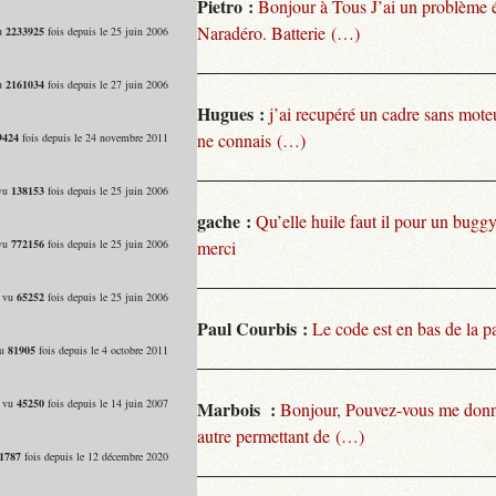
Pietro :
Bonjour à Tous J’ai un problème 
Naradéro. Batterie (…)
vu
2233925
fois depuis le 25 juin 2006
vu
2161034
fois depuis le 27 juin 2006
Hugues :
j’ai recupéré un cadre sans moteu
ne connais (…)
9424
fois depuis le 24 novembre 2011
 vu
138153
fois depuis le 25 juin 2006
gache :
Qu’elle huile faut il pour un bugg
 vu
772156
fois depuis le 25 juin 2006
merci
- vu
65252
fois depuis le 25 juin 2006
Paul Courbis :
Le code est en bas de la p
vu
81905
fois depuis le 4 octobre 2011
- vu
45250
fois depuis le 14 juin 2007
Marbois :
Bonjour, Pouvez-vous me donn
autre permettant de (…)
1787
fois depuis le 12 décembre 2020