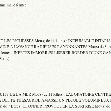
me malle fermée...
ENT LES RICHESSES Mot(s) de 11 lettres : INEPUISABLE IN
ERMINÉ À L’AVANCE RADIEUSES RAYONNANTES Mot(s) de 8 let
ttres : INERTES IMMOBILES LISERER BORDER D’UNE GANSE Mo
S (…)
UITS DE LA MER Mot(s) de 11 lettres : LABORATOIRE CENTRE
E SA DETTE THESAURISE AMASSE UN PÉCULE VOLUMINEUX 
) de 7 lettres : ETONNER PROVOQUER LA SURPRISE Mot(s) de 6