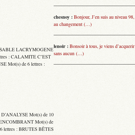
chesnoy :
Bonjour, J’en suis au niveau 98
au changement (…)
lenoir :
Bonsoir à tous, je viens d’acquer
TARISSABLE LACRYMOGENE
sans aucun (…)
tres : CALAMITE C’EST
t(s) de 6 lettres :
 D’ANALYSE Mot(s) de 10
ENCOMBRANT Mot(s) de
 lettres : BRUTES BÊTES