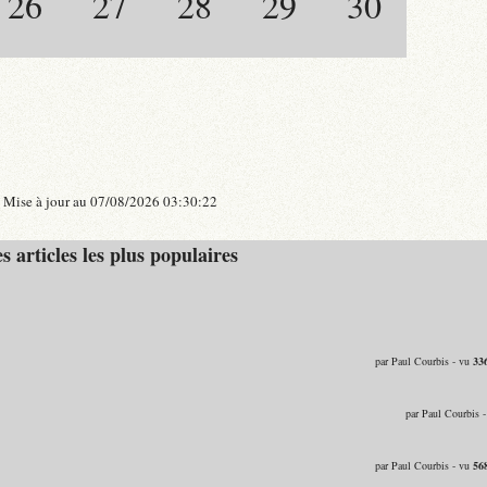
26
27
28
29
30
Mise à jour au 07/08/2026 03:30:22
s articles les plus populaires
par Paul Courbis - vu
33
par Paul Courbis 
par Paul Courbis - vu
56