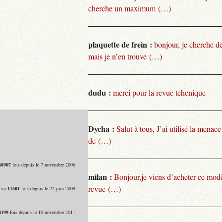
cherche un maximum (…)
plaquette de frein :
bonjour, je cherche de
mais je n’en trouve (…)
dudu :
merci pour la revue tehcnique
Dycha :
Salut à tous, J’ai utilisé la menace
de (…)
68907
fois depuis le 7 novembre 2006
milan :
Bonjour,je viens d’acheter ce modèl
revue (…)
- vu
11601
fois depuis le 22 juin 2009
8199
fois depuis le 10 novembre 2011