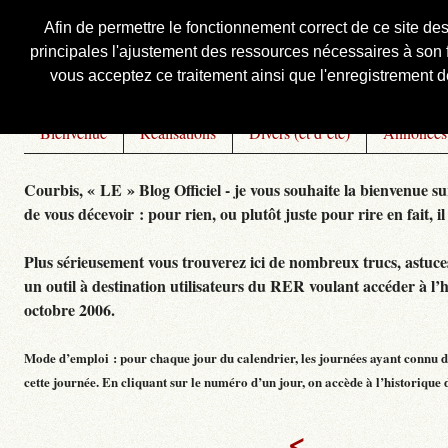
Afin de permettre le fonctionnement correct de ce site de
principales l'ajustement des ressources nécessaires à son f
Courbis, « LE » Blog Officiel
vous acceptez ce traitement ainsi que l'enregistrement de
Bienvenue
Réalisations
Divers (et d’été)
Annonces
Courbis, « LE » Blog Officiel - je vous souhaite la bienvenue su
de vous décevoir : pour rien, ou plutôt juste pour rire en fait, il
Plus sérieusement vous trouverez ici de nombreux trucs, astuces,
un outil à destination utilisateurs du RER voulant accéder à l’
octobre 2006.
Mode d’emploi : pour chaque jour du calendrier, les journées ayant connu de
cette journée. En cliquant sur le numéro d’un jour, on accède à l’historique dé
<