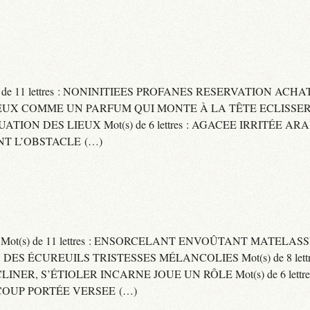
) de 11 lettres : NONINITIEES PROFANES RESERVATION ACHAT
 : CAPITEUX COMME UN PARFUM QUI MONTE À LA TÊTE ECLIS
CUATION DES LIEUX Mot(s) de 6 lettres : AGACEE IRRITÉE A
T L’OBSTACLE (…)
S Mot(s) de 11 lettres : ENSORCELANT ENVOÛTANT MATELA
S DES ÉCUREUILS TRISTESSES MÉLANCOLIES Mot(s) de 8 lett
CLINER, S’ÉTIOLER INCARNE JOUE UN RÔLE Mot(s) de 6 lett
COUP PORTÉE VERSEE (…)