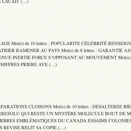
 LACAIT (…)
RAGE Mot(s) de 10 lettres : POPULARITE CÉLÉBRITÉ RENSE
PATRIER RAMENER AU PAYS Mot(s) de 8 lettres : GARANTIE
DVENUE INERTIE FORCE S’OPPOSANT AU MOUVEMENT Mot(s) de 
IFFRES PRIERE AVE (…)
 SEPARATIONS CLOISONS Mot(s) de 10 lettres : DESALTEREE 
: IRRESOLU QUI RESTE UN MYSTÈRE MOLECULE BOUT DE MAT
 ARBRES EMBLÉMATIQUES DU CANADA ESSAIMS COLONIES D
ES REVISE RELIT SA COPIE (…)