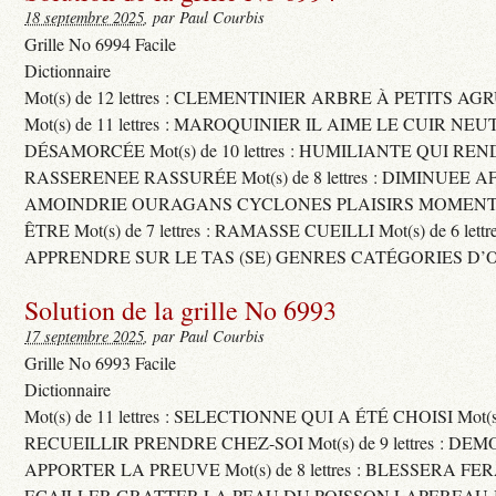
18 septembre 2025
, par Paul Courbis
Grille No 6994 Facile
Dictionnaire
Mot(s) de 12 lettres : CLEMENTINIER ARBRE À PETITS A
Mot(s) de 11 lettres : MAROQUINIER IL AIME LE CUIR NE
DÉSAMORCÉE Mot(s) de 10 lettres : HUMILIANTE QUI R
RASSERENEE RASSURÉE Mot(s) de 8 lettres : DIMINUEE A
AMOINDRIE OURAGANS CYCLONES PLAISIRS MOMENTS
ÊTRE Mot(s) de 7 lettres : RAMASSE CUEILLI Mot(s) de 6 let
APPRENDRE SUR LE TAS (SE) GENRES CATÉGORIES D’
Solution de la grille No 6993
17 septembre 2025
, par Paul Courbis
Grille No 6993 Facile
Dictionnaire
Mot(s) de 11 lettres : SELECTIONNE QUI A ÉTÉ CHOISI Mot(s) d
RECUEILLIR PRENDRE CHEZ-SOI Mot(s) de 9 lettres : D
APPORTER LA PREUVE Mot(s) de 8 lettres : BLESSERA FE
ECAILLER GRATTER LA PEAU DU POISSON LAPEREAU 