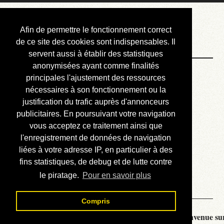
Courbis, « LE »
Afin de permettre le fonctionnement correct
Blog Officiel
de ce site des cookies sont indispensables. Il
servent aussi à établir des statistiques
anonymisées ayant comme finalités
Bienvenue
principales l'ajustement des ressources
Réalisations
nécessaires à son fonctionnement ou la
justification du trafic auprès d'annonceurs
Divers (et d’été)
publicitaires. En poursuivant votre navigation
vous acceptez ce traitement ainsi que
Annonces
l'enregistrement de données de navigation
Liens externes
liées à votre adresse IP, en particulier à des
fins statistiques, de debug et de lutte contre
Téléchargement
le piratage.
Pour en savoir plus
Contact
Compris
Courbis, « LE » Blog Officiel - je vous souhaite la bienvenue sur 