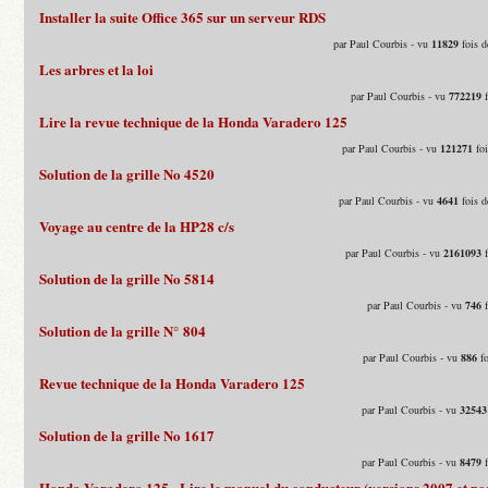
Installer la suite Office 365 sur un serveur RDS
par Paul Courbis - vu
11829
fois d
Les arbres et la loi
par Paul Courbis - vu
772219
f
Lire la revue technique de la Honda Varadero 125
par Paul Courbis - vu
121271
foi
Solution de la grille No 4520
par Paul Courbis - vu
4641
fois d
Voyage au centre de la HP28 c/s
par Paul Courbis - vu
2161093
f
Solution de la grille No 5814
par Paul Courbis - vu
746
f
Solution de la grille N° 804
par Paul Courbis - vu
886
fo
Revue technique de la Honda Varadero 125
par Paul Courbis - vu
32543
Solution de la grille No 1617
par Paul Courbis - vu
8479
f
Honda Varadero 125 - Lire le manuel du conducteur (versions 2007 et pos