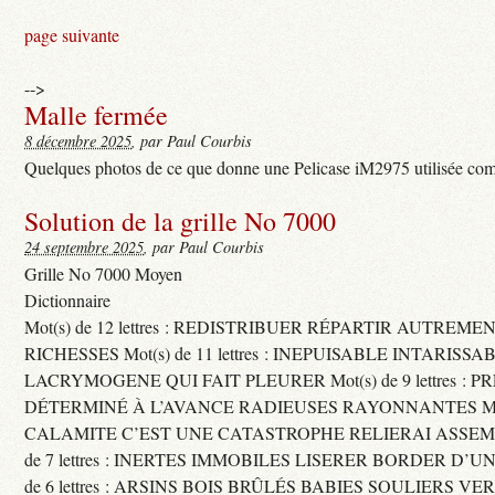
page suivante
-->
Malle fermée
8 décembre 2025
, par Paul Courbis
Quelques photos de ce que donne une Pelicase iM2975 utilisée com
Solution de la grille No 7000
24 septembre 2025
, par Paul Courbis
Grille No 7000 Moyen
Dictionnaire
Mot(s) de 12 lettres : REDISTRIBUER RÉPARTIR AUTREME
RICHESSES Mot(s) de 11 lettres : INEPUISABLE INTARISSA
LACRYMOGENE QUI FAIT PLEURER Mot(s) de 9 lettres : P
DÉTERMINÉ À L’AVANCE RADIEUSES RAYONNANTES Mot(s) 
CALAMITE C’EST UNE CATASTROPHE RELIERAI ASSEMB
de 7 lettres : INERTES IMMOBILES LISERER BORDER D’U
de 6 lettres : ARSINS BOIS BRÛLÉS BABIES SOULIERS VE