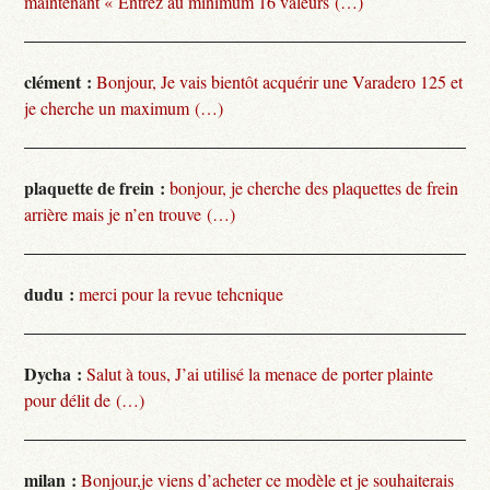
maintenant « Entrez au minimum 16 valeurs (…)
clément :
Bonjour, Je vais bientôt acquérir une Varadero 125 et
je cherche un maximum (…)
plaquette de frein :
bonjour, je cherche des plaquettes de frein
arrière mais je n’en trouve (…)
dudu :
merci pour la revue tehcnique
Dycha :
Salut à tous, J’ai utilisé la menace de porter plainte
pour délit de (…)
milan :
Bonjour,je viens d’acheter ce modèle et je souhaiterais