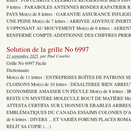
9 lettres : PARABOLES ANTENNES RONDES RAPATRIER
PAYS Mot(s) de 8 lettres : GARANTIE ASSURANCE INFLI
UNE PEINE Mot(s) de 7 lettres : ARRIVEE ADVENUE INER
S’OPPOSANT AU MOUVEMENT Mot(s) de 6 lettres : AERE
RENFERMÉ COMPTE ADDITIONNE DES CHIFFRES PRIER
Solution de la grille No 6997
21 septembre 2025
, par Paul Courbis
Grille No 6997 Facile
Dictionnaire
Mot(s) de 11 lettres : ENTREPRISES BOÎTES DE PATRONS
CLOISONS Mot(s) de 10 lettres : DESALTEREE BIEN ABRE
ECONOMISER AMASSER UN PÉCULE Mot(s) de 8 lettres : 
RESTE UN MYSTÈRE MOLECULE BOUT DE MATIÈRE Mot(s) d
ATTESTA CERTIFIA SUR L’HONNEUR ERABLES ARBRE
EMBLÉMATIQUES DU CANADA ESSAIMS COLONIES D’AB
de 6 lettres : DIVERS ... ET VARIÉS FORUMS PLACES RO
RELIT SA COPIE (…)