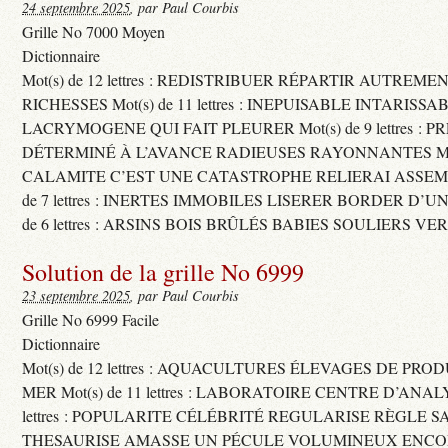
24 septembre 2025
, par Paul Courbis
Grille No 7000 Moyen
Dictionnaire
Mot(s) de 12 lettres : REDISTRIBUER RÉPARTIR AUTREME
RICHESSES Mot(s) de 11 lettres : INEPUISABLE INTARISSA
LACRYMOGENE QUI FAIT PLEURER Mot(s) de 9 lettres : P
DÉTERMINÉ À L’AVANCE RADIEUSES RAYONNANTES Mot(s) 
CALAMITE C’EST UNE CATASTROPHE RELIERAI ASSEMB
de 7 lettres : INERTES IMMOBILES LISERER BORDER D’U
de 6 lettres : ARSINS BOIS BRÛLÉS BABIES SOULIERS VE
Solution de la grille No 6999
23 septembre 2025
, par Paul Courbis
Grille No 6999 Facile
Dictionnaire
Mot(s) de 12 lettres : AQUACULTURES ÉLEVAGES DE PRO
MER Mot(s) de 11 lettres : LABORATOIRE CENTRE D’ANALYS
lettres : POPULARITE CÉLÉBRITÉ REGULARISE RÈGLE S
THESAURISE AMASSE UN PÉCULE VOLUMINEUX ENCOM